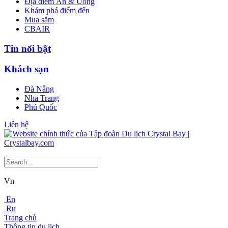
Địa điểm Ăn & Uống
Khám phá điểm đến
Mua sắm
CBAIR
Tin nổi bật
Khách sạn
Đà Nẵng
Nha Trang
Phú Quốc
Liên hệ
Vn
En
Ru
Trang chủ
Thông tin du lịch