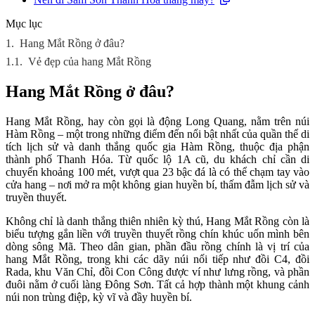
Mục lục
1.
Hang Mắt Rồng ở đâu?
1.1.
Vẻ đẹp của hang Mắt Rồng
Hang Mắt Rồng ở đâu?
Hang Mắt Rồng, hay còn gọi là động Long Quang, nằm trên núi
Hàm Rồng – một trong những điểm đến nổi bật nhất của quần thể di
tích lịch sử và danh thắng quốc gia Hàm Rồng, thuộc địa phận
thành phố Thanh Hóa. Từ quốc lộ 1A cũ, du khách chỉ cần di
chuyển khoảng 100 mét, vượt qua 23 bậc đá là có thể chạm tay vào
cửa hang – nơi mở ra một không gian huyền bí, thấm đẫm lịch sử và
truyền thuyết.
Không chỉ là danh thắng thiên nhiên kỳ thú, Hang Mắt Rồng còn là
biểu tượng gắn liền với truyền thuyết rồng chín khúc uốn mình bên
dòng sông Mã. Theo dân gian, phần đầu rồng chính là vị trí của
hang Mắt Rồng, trong khi các dãy núi nối tiếp như đồi C4, đồi
Rada, khu Văn Chỉ, đồi Con Công được ví như lưng rồng, và phần
đuôi nằm ở cuối làng Đông Sơn. Tất cả hợp thành một khung cảnh
núi non trùng điệp, kỳ vĩ và đầy huyền bí.