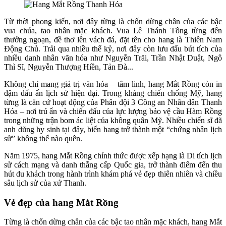
Từ thời phong kiến, nơi đây từng là chốn dừng chân của các bậc
vua chúa, tao nhân mặc khách. Vua Lê Thánh Tông từng đến
thưởng ngoạn, đề thơ lên vách đá, đặt tên cho hang là Thiên Nam
Động Chủ. Trải qua nhiều thế kỷ, nơi đây còn lưu dấu bút tích của
nhiều danh nhân văn hóa như Nguyễn Trãi, Trần Nhật Duật, Ngô
Thì Sĩ, Nguyễn Thượng Hiền, Tản Đà...
Không chỉ mang giá trị văn hóa – tâm linh, hang Mắt Rồng còn in
đậm dấu ấn lịch sử hiện đại. Trong kháng chiến chống Mỹ, hang
từng là căn cứ hoạt động của Phân đội 3 Công an Nhân dân Thanh
Hóa – nơi trú ẩn và chiến đấu của lực lượng bảo vệ cầu Hàm Rồng
trong những trận bom ác liệt của không quân Mỹ. Nhiều chiến sĩ đã
anh dũng hy sinh tại đây, biến hang trở thành một “chứng nhân lịch
sử” không thể nào quên.
Năm 1975, hang Mắt Rồng chính thức được xếp hạng là Di tích lịch
sử cách mạng và danh thắng cấp Quốc gia, trở thành điểm đến thu
hút du khách trong hành trình khám phá vẻ đẹp thiên nhiên và chiều
sâu lịch sử của xứ Thanh.
Vẻ đẹp của hang Mắt Rồng
Từng là chốn dừng chân của các bậc tao nhân mặc khách, hang Mắt