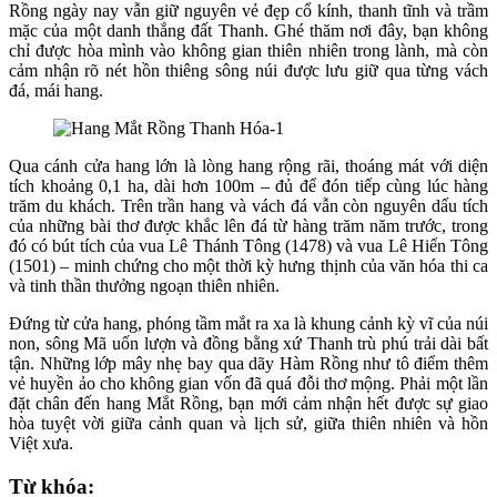
Rồng ngày nay vẫn giữ nguyên vẻ đẹp cổ kính, thanh tĩnh và trầm
mặc của một danh thắng đất Thanh. Ghé thăm nơi đây, bạn không
chỉ được hòa mình vào không gian thiên nhiên trong lành, mà còn
cảm nhận rõ nét hồn thiêng sông núi được lưu giữ qua từng vách
đá, mái hang.
Qua cánh cửa hang lớn là lòng hang rộng rãi, thoáng mát với diện
tích khoảng 0,1 ha, dài hơn 100m – đủ để đón tiếp cùng lúc hàng
trăm du khách. Trên trần hang và vách đá vẫn còn nguyên dấu tích
của những bài thơ được khắc lên đá từ hàng trăm năm trước, trong
đó có bút tích của vua Lê Thánh Tông (1478) và vua Lê Hiến Tông
(1501) – minh chứng cho một thời kỳ hưng thịnh của văn hóa thi ca
và tinh thần thưởng ngoạn thiên nhiên.
Đứng từ cửa hang, phóng tầm mắt ra xa là khung cảnh kỳ vĩ của núi
non, sông Mã uốn lượn và đồng bằng xứ Thanh trù phú trải dài bất
tận. Những lớp mây nhẹ bay qua dãy Hàm Rồng như tô điểm thêm
vẻ huyền ảo cho không gian vốn đã quá đỗi thơ mộng. Phải một lần
đặt chân đến hang Mắt Rồng, bạn mới cảm nhận hết được sự giao
hòa tuyệt vời giữa cảnh quan và lịch sử, giữa thiên nhiên và hồn
Việt xưa.
Từ khóa: