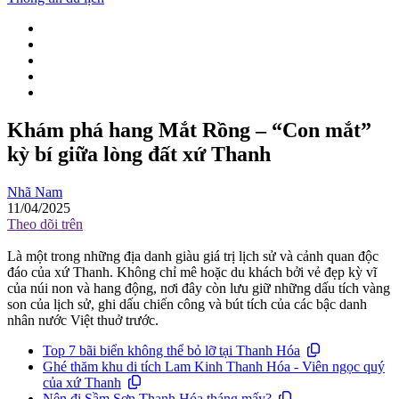
Khám phá hang Mắt Rồng – “Con mắt”
kỳ bí giữa lòng đất xứ Thanh
Nhã Nam
11/04/2025
Theo dõi trên
Là một trong những địa danh giàu giá trị lịch sử và cảnh quan độc
đáo của xứ Thanh. Không chỉ mê hoặc du khách bởi vẻ đẹp kỳ vĩ
của núi non và hang động, nơi đây còn lưu giữ những dấu tích vàng
son của lịch sử, ghi dấu chiến công và bút tích của các bậc danh
nhân nước Việt thuở trước.
Top 7 bãi biển không thể bỏ lỡ tại Thanh Hóa
Ghé thăm khu di tích Lam Kinh Thanh Hóa - Viên ngọc quý
của xứ Thanh
Nên đi Sầm Sơn Thanh Hóa tháng mấy?