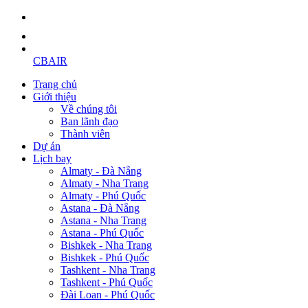
CBAIR
Trang chủ
Giới thiệu
Về chúng tôi
Ban lãnh đạo
Thành viên
Dự án
Lịch bay
Almaty - Đà Nẵng
Almaty - Nha Trang
Almaty - Phú Quốc
Astana - Đà Nẵng
Astana - Nha Trang
Astana - Phú Quốc
Bishkek - Nha Trang
Bishkek - Phú Quốc
Tashkent - Nha Trang
Tashkent - Phú Quốc
Đài Loan - Phú Quốc