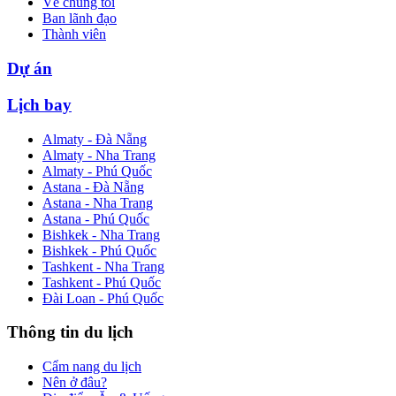
Về chúng tôi
Ban lãnh đạo
Thành viên
Dự án
Lịch bay
Almaty - Đà Nẵng
Almaty - Nha Trang
Almaty - Phú Quốc
Astana - Đà Nẵng
Astana - Nha Trang
Astana - Phú Quốc
Bishkek - Nha Trang
Bishkek - Phú Quốc
Tashkent - Nha Trang
Tashkent - Phú Quốc
Đài Loan - Phú Quốc
Thông tin du lịch
Cẩm nang du lịch
Nên ở đâu?