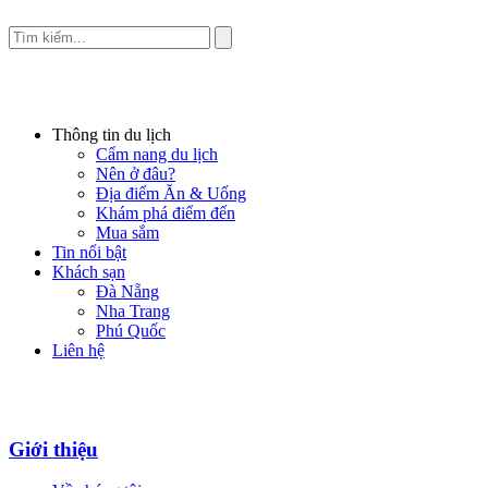
Thông tin du lịch
Cẩm nang du lịch
Nên ở đâu?
Địa điểm Ăn & Uống
Khám phá điểm đến
Mua sắm
Tin nổi bật
Khách sạn
Đà Nẵng
Nha Trang
Phú Quốc
Liên hệ
Giới thiệu