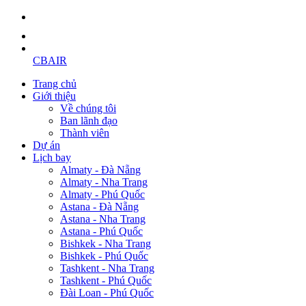
CBAIR
Trang chủ
Giới thiệu
Về chúng tôi
Ban lãnh đạo
Thành viên
Dự án
Lịch bay
Almaty - Đà Nẵng
Almaty - Nha Trang
Almaty - Phú Quốc
Astana - Đà Nẵng
Astana - Nha Trang
Astana - Phú Quốc
Bishkek - Nha Trang
Bishkek - Phú Quốc
Tashkent - Nha Trang
Tashkent - Phú Quốc
Đài Loan - Phú Quốc