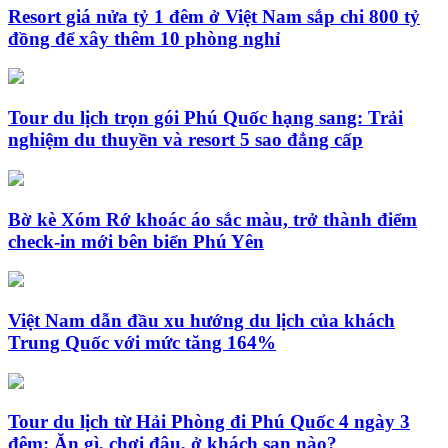
Resort giá nửa tỷ 1 đêm ở Việt Nam sắp chi 800 tỷ
đồng để xây thêm 10 phòng nghỉ
Tour du lịch trọn gói Phú Quốc hạng sang: Trải
nghiệm du thuyền và resort 5 sao đẳng cấp
Bờ kè Xóm Rớ khoác áo sắc màu, trở thành điểm
check-in mới bên biển Phú Yên
Việt Nam dẫn đầu xu hướng du lịch của khách
Trung Quốc với mức tăng 164%
Tour du lịch từ Hải Phòng đi Phú Quốc 4 ngày 3
đêm: Ăn gì, chơi đâu, ở khách sạn nào?