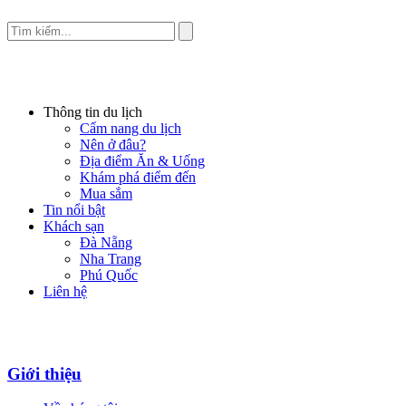
Thông tin du lịch
Cẩm nang du lịch
Nên ở đâu?
Địa điểm Ăn & Uống
Khám phá điểm đến
Mua sắm
Tin nổi bật
Khách sạn
Đà Nẵng
Nha Trang
Phú Quốc
Liên hệ
Giới thiệu