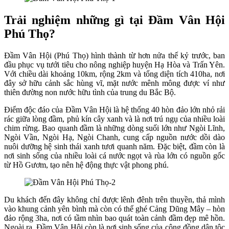
Trải nghiệm những gì tại Đầm Vân Hội
Phú Thọ?
Đầm Vân Hội (Phú Thọ) hình thành từ hơn nửa thế kỷ trước, ban
đầu phục vụ tưới tiêu cho nông nghiệp huyện Hạ Hòa và Trấn Yên.
Với chiều dài khoảng 10km, rộng 2km và tổng diện tích 410ha, nơi
đây sở hữu cảnh sắc hùng vĩ, mặt nước mênh mông được ví như
thiên đường non nước hữu tình của trung du Bắc Bộ.
Điểm độc đáo của Đầm Vân Hội là hệ thống 40 hòn đảo lớn nhỏ rải
rác giữa lòng đầm, phủ kín cây xanh và là nơi trú ngụ của nhiều loài
chim rừng. Bao quanh đầm là những dòng suối lớn như Ngòi Lĩnh,
Ngòi Vần, Ngòi Hạ, Ngòi Chanh, cung cấp nguồn nước dồi dào
nuôi dưỡng hệ sinh thái xanh tươi quanh năm. Đặc biệt, đầm còn là
nơi sinh sống của nhiều loài cá nước ngọt và rùa lớn có nguồn gốc
từ Hồ Gươm, tạo nên hệ động thực vật phong phú.
Du khách đến đây không chỉ được lênh đênh trên thuyền, thả mình
vào khung cảnh yên bình mà còn có thể ghé Cảng Dũng Mây – hòn
đảo rộng 3ha, nơi có tầm nhìn bao quát toàn cảnh đầm đẹp mê hồn.
Ngoài ra, Đầm Vân Hội còn là nơi sinh sống của cộng đồng dân tộc