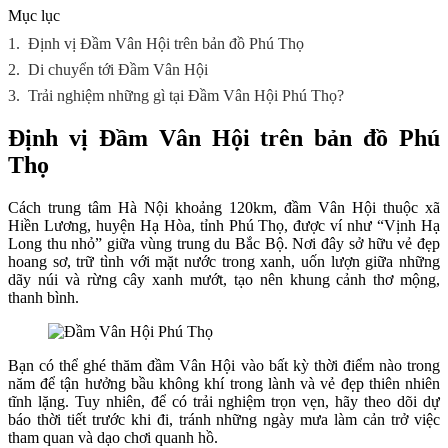
Mục lục
1.
Định vị Đầm Vân Hội trên bản đồ Phú Thọ
2.
Di chuyển tới Đầm Vân Hội
3.
Trải nghiệm những gì tại Đầm Vân Hội Phú Thọ?
Định vị Đầm Vân Hội trên bản đồ Phú
Thọ
Cách trung tâm Hà Nội khoảng 120km, đầm Vân Hội thuộc xã
Hiền Lương, huyện Hạ Hòa, tỉnh Phú Thọ, được ví như “Vịnh Hạ
Long thu nhỏ” giữa vùng trung du Bắc Bộ. Nơi đây sở hữu vẻ đẹp
hoang sơ, trữ tình với mặt nước trong xanh, uốn lượn giữa những
dãy núi và rừng cây xanh mướt, tạo nên khung cảnh thơ mộng,
thanh bình.
Bạn có thể ghé thăm đầm Vân Hội vào bất kỳ thời điểm nào trong
năm để tận hưởng bầu không khí trong lành và vẻ đẹp thiên nhiên
tĩnh lặng. Tuy nhiên, để có trải nghiệm trọn vẹn, hãy theo dõi dự
báo thời tiết trước khi đi, tránh những ngày mưa làm cản trở việc
tham quan và dạo chơi quanh hồ.