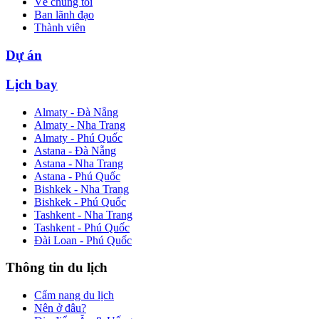
Về chúng tôi
Ban lãnh đạo
Thành viên
Dự án
Lịch bay
Almaty - Đà Nẵng
Almaty - Nha Trang
Almaty - Phú Quốc
Astana - Đà Nẵng
Astana - Nha Trang
Astana - Phú Quốc
Bishkek - Nha Trang
Bishkek - Phú Quốc
Tashkent - Nha Trang
Tashkent - Phú Quốc
Đài Loan - Phú Quốc
Thông tin du lịch
Cẩm nang du lịch
Nên ở đâu?