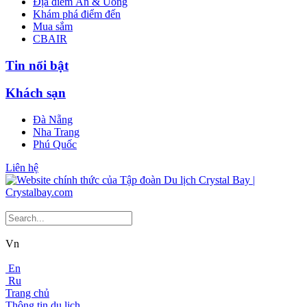
Địa điểm Ăn & Uống
Khám phá điểm đến
Mua sắm
CBAIR
Tin nổi bật
Khách sạn
Đà Nẵng
Nha Trang
Phú Quốc
Liên hệ
Vn
En
Ru
Trang chủ
Thông tin du lịch