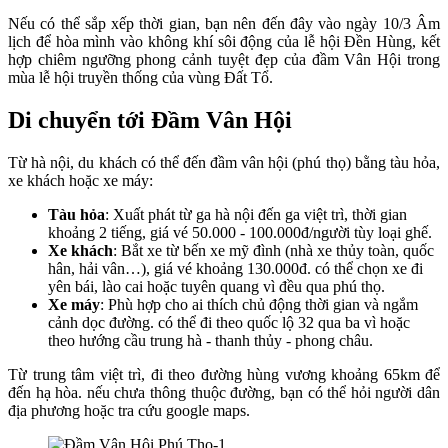
Nếu có thể sắp xếp thời gian, bạn nên đến đây vào ngày 10/3 Âm
lịch để hòa mình vào không khí sôi động của lễ hội Đền Hùng, kết
hợp chiêm ngưỡng phong cảnh tuyệt đẹp của đầm Vân Hội trong
mùa lễ hội truyền thống của vùng Đất Tổ.
Di chuyển tới Đầm Vân Hội
Từ hà nội, du khách có thể đến đầm vân hội (phú thọ) bằng tàu hỏa,
xe khách hoặc xe máy:
Tàu hỏa
: Xuất phát từ ga hà nội đến ga việt trì, thời gian
khoảng 2 tiếng, giá vé 50.000 - 100.000đ/người tùy loại ghế.
Xe khách
: Bắt xe từ bến xe mỹ đình (nhà xe thủy toàn, quốc
hân, hải vân…), giá vé khoảng 130.000đ. có thể chọn xe đi
yên bái, lào cai hoặc tuyên quang vì đều qua phú thọ.
Xe máy
: Phù hợp cho ai thích chủ động thời gian và ngắm
cảnh dọc đường. có thể đi theo quốc lộ 32 qua ba vì hoặc
theo hướng cầu trung hà - thanh thủy - phong châu.
Từ trung tâm việt trì, đi theo đường hùng vương khoảng 65km để
đến hạ hòa. nếu chưa thông thuộc đường, bạn có thể hỏi người dân
địa phương hoặc tra cứu google maps.