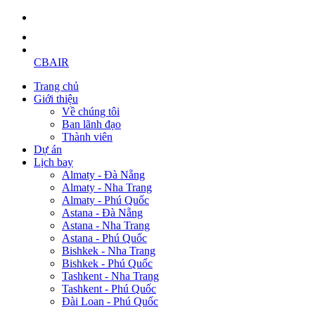
CBAIR
Trang chủ
Giới thiệu
Về chúng tôi
Ban lãnh đạo
Thành viên
Dự án
Lịch bay
Almaty - Đà Nẵng
Almaty - Nha Trang
Almaty - Phú Quốc
Astana - Đà Nẵng
Astana - Nha Trang
Astana - Phú Quốc
Bishkek - Nha Trang
Bishkek - Phú Quốc
Tashkent - Nha Trang
Tashkent - Phú Quốc
Đài Loan - Phú Quốc