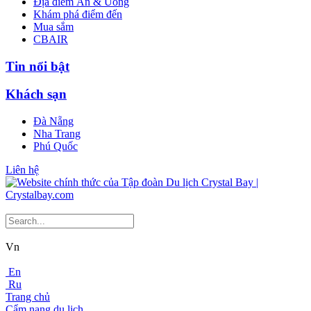
Địa điểm Ăn & Uống
Khám phá điểm đến
Mua sắm
CBAIR
Tin nổi bật
Khách sạn
Đà Nẵng
Nha Trang
Phú Quốc
Liên hệ
Vn
En
Ru
Trang chủ
Cẩm nang du lịch