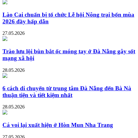
Lào Cai chuẩn bị tổ chức Lễ hội Nông trại bốn mùa
2026 đầy hấp dẫn
27.05.2026
Trào lưu lội bùn bắt ốc móng tay ở Đà Nẵng gây sốt
mạng xã hội
28.05.2026
6 cách di chuyển từ trung tâm Đà Nẵng đến Bà Nà
thuận tiện và tiết kiệm nhất
28.05.2026
Cá voi lại xuất hiện ở Hòn Mun Nha Trang
27.05.2026