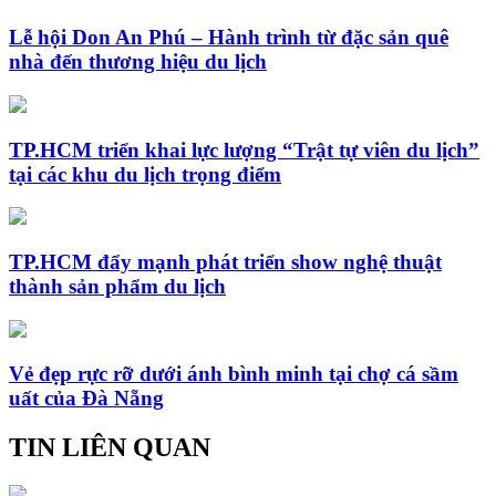
Lễ hội Don An Phú – Hành trình từ đặc sản quê
nhà đến thương hiệu du lịch
TP.HCM triển khai lực lượng “Trật tự viên du lịch”
tại các khu du lịch trọng điểm
TP.HCM đẩy mạnh phát triển show nghệ thuật
thành sản phẩm du lịch
Vẻ đẹp rực rỡ dưới ánh bình minh tại chợ cá sầm
uất của Đà Nẵng
TIN LIÊN QUAN