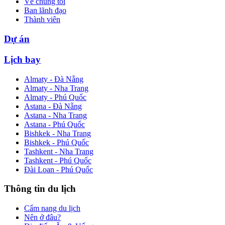
Về chúng tôi
Ban lãnh đạo
Thành viên
Dự án
Lịch bay
Almaty - Đà Nẵng
Almaty - Nha Trang
Almaty - Phú Quốc
Astana - Đà Nẵng
Astana - Nha Trang
Astana - Phú Quốc
Bishkek - Nha Trang
Bishkek - Phú Quốc
Tashkent - Nha Trang
Tashkent - Phú Quốc
Đài Loan - Phú Quốc
Thông tin du lịch
Cẩm nang du lịch
Nên ở đâu?