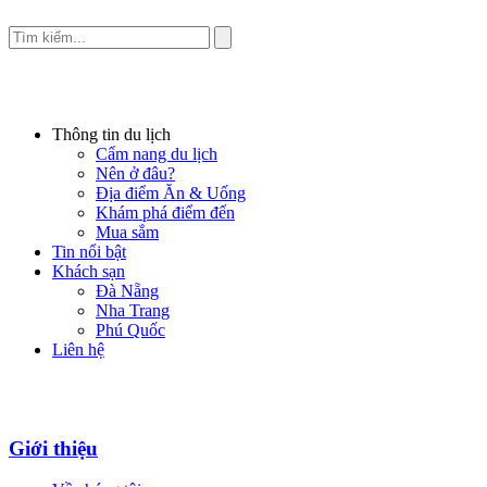
Thông tin du lịch
Cẩm nang du lịch
Nên ở đâu?
Địa điểm Ăn & Uống
Khám phá điểm đến
Mua sắm
Tin nổi bật
Khách sạn
Đà Nẵng
Nha Trang
Phú Quốc
Liên hệ
Giới thiệu