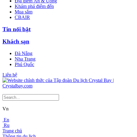
Địa điểm Ăn & Uống
Khám phá điểm đến
Mua sắm
CBAIR
Tin nổi bật
Khách sạn
Đà Nẵng
Nha Trang
Phú Quốc
Liên hệ
Vn
En
Ru
Trang chủ
Thông tin du lịch