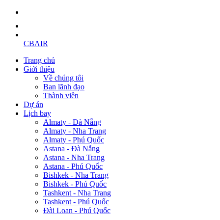
CBAIR
Trang chủ
Giới thiệu
Về chúng tôi
Ban lãnh đạo
Thành viên
Dự án
Lịch bay
Almaty - Đà Nẵng
Almaty - Nha Trang
Almaty - Phú Quốc
Astana - Đà Nẵng
Astana - Nha Trang
Astana - Phú Quốc
Bishkek - Nha Trang
Bishkek - Phú Quốc
Tashkent - Nha Trang
Tashkent - Phú Quốc
Đài Loan - Phú Quốc