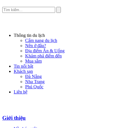
Thông tin du lịch
Cẩm nang du lịch
Nên ở đâu?
Địa điểm Ăn & Uống
Khám phá điểm đến
Mua sắm
Tin nổi bật
Khách sạn
Đà Nẵng
Nha Trang
Phú Quốc
Liên hệ
Giới thiệu