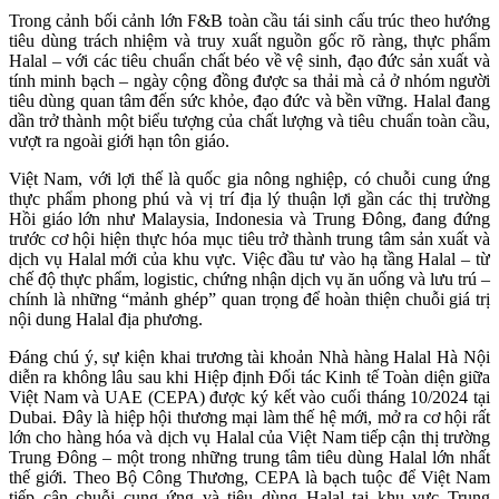
Trong cảnh bối cảnh lớn F&B toàn cầu tái sinh cấu trúc theo hướng
tiêu dùng trách nhiệm và truy xuất nguồn gốc rõ ràng, thực phẩm
Halal – với các tiêu chuẩn chất béo về vệ sinh, đạo đức sản xuất và
tính minh bạch – ngày cộng đồng được sa thải mà cả ở nhóm người
tiêu dùng quan tâm đến sức khỏe, đạo đức và bền vững. Halal đang
dần trở thành một biểu tượng của chất lượng và tiêu chuẩn toàn cầu,
vượt ra ngoài giới hạn tôn giáo.
Việt Nam, với lợi thế là quốc gia nông nghiệp, có chuỗi cung ứng
thực phẩm phong phú và vị trí địa lý thuận lợi gần các thị trường
Hồi giáo lớn như Malaysia, Indonesia và Trung Đông, đang đứng
trước cơ hội hiện thực hóa mục tiêu trở thành trung tâm sản xuất và
dịch vụ Halal mới của khu vực. Việc đầu tư vào hạ tầng Halal – từ
chế độ thực phẩm, logistic, chứng nhận dịch vụ ăn uống và lưu trú –
chính là những “mảnh ghép” quan trọng để hoàn thiện chuỗi giá trị
nội dung Halal địa phương.
Đáng chú ý, sự kiện khai trương tài khoản Nhà hàng Halal Hà Nội
diễn ra không lâu sau khi Hiệp định Đối tác Kinh tế Toàn diện giữa
Việt Nam và UAE (CEPA) được ký kết vào cuối tháng 10/2024 tại
Dubai. Đây là hiệp hội thương mại làm thế hệ mới, mở ra cơ hội rất
lớn cho hàng hóa và dịch vụ Halal của Việt Nam tiếp cận thị trường
Trung Đông – một trong những trung tâm tiêu dùng Halal lớn nhất
thế giới. Theo Bộ Công Thương, CEPA là bạch tuộc để Việt Nam
tiếp cận chuỗi cung ứng và tiêu dùng Halal tại khu vực Trung