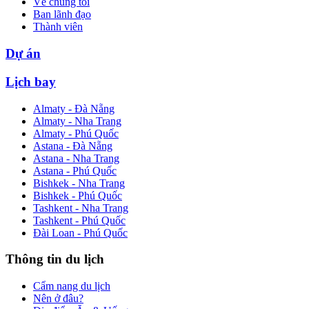
Về chúng tôi
Ban lãnh đạo
Thành viên
Dự án
Lịch bay
Almaty - Đà Nẵng
Almaty - Nha Trang
Almaty - Phú Quốc
Astana - Đà Nẵng
Astana - Nha Trang
Astana - Phú Quốc
Bishkek - Nha Trang
Bishkek - Phú Quốc
Tashkent - Nha Trang
Tashkent - Phú Quốc
Đài Loan - Phú Quốc
Thông tin du lịch
Cẩm nang du lịch
Nên ở đâu?