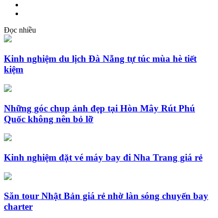
Đọc nhiều
Kinh nghiệm du lịch Đà Nẵng tự túc mùa hè tiết
kiệm
Những góc chụp ảnh đẹp tại Hòn Mây Rút Phú
Quốc không nên bỏ lỡ
Kinh nghiệm đặt vé máy bay đi Nha Trang giá rẻ
Săn tour Nhật Bản giá rẻ nhờ làn sóng chuyến bay
charter