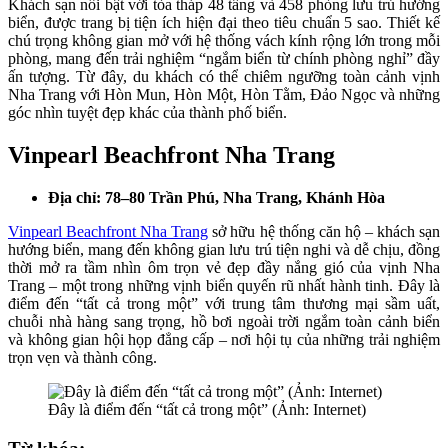
Khách sạn nổi bật với tòa tháp 48 tầng và 458 phòng lưu trú hướng
biển, được trang bị tiện ích hiện đại theo tiêu chuẩn 5 sao. Thiết kế
chú trọng không gian mở với hệ thống vách kính rộng lớn trong mỗi
phòng, mang đến trải nghiệm “ngắm biển từ chính phòng nghỉ” đầy
ấn tượng. Từ đây, du khách có thể chiêm ngưỡng toàn cảnh vịnh
Nha Trang với Hòn Mun, Hòn Một, Hòn Tằm, Đảo Ngọc và những
góc nhìn tuyệt đẹp khác của thành phố biển.
Vinpearl Beachfront Nha Trang
Địa chỉ: 78–80 Trần Phú, Nha Trang, Khánh Hòa
Vinpearl Beachfront Nha Trang
sở hữu hệ thống căn hộ – khách sạn
hướng biển, mang đến không gian lưu trú tiện nghi và dễ chịu, đồng
thời mở ra tầm nhìn ôm trọn vẻ đẹp đầy nắng gió của vịnh Nha
Trang – một trong những vịnh biển quyến rũ nhất hành tinh. Đây là
điểm đến “tất cả trong một” với trung tâm thương mại sầm uất,
chuỗi nhà hàng sang trọng, hồ bơi ngoài trời ngắm toàn cảnh biển
và không gian hội họp đẳng cấp – nơi hội tụ của những trải nghiệm
trọn vẹn và thành công.
Đây là điểm đến “tất cả trong một” (Ảnh: Internet)