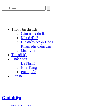
Thông tin du lịch
Cẩm nang du lịch
Nên ở đâu?
Địa điểm Ăn & Uống
Khám phá điểm đến
Mua sắm
Tin nổi bật
Khách sạn
Đà Nẵng
Nha Trang
Phú Quốc
Liên hệ
Giới thiệu