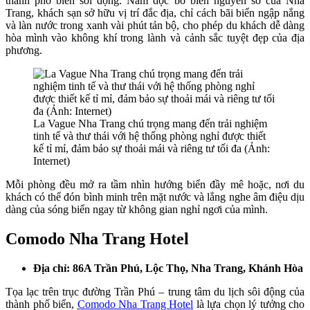
thành phố biển sôi động. Nằm dọc bờ biển nguyên sơ của Nha
Trang, khách sạn sở hữu vị trí đắc địa, chỉ cách bãi biển ngập nắng
và làn nước trong xanh vài phút tản bộ, cho phép du khách dễ dàng
hòa mình vào không khí trong lành và cảnh sắc tuyệt đẹp của địa
phương.
La Vague Nha Trang chú trọng mang đến trải nghiệm
tinh tế và thư thái với hệ thống phòng nghỉ được thiết
kế tỉ mỉ, đảm bảo sự thoải mái và riêng tư tối đa (Ảnh:
Internet)
Mỗi phòng đều mở ra tầm nhìn hướng biển đầy mê hoặc, nơi du
khách có thể đón bình minh trên mặt nước và lắng nghe âm điệu dịu
dàng của sóng biển ngay từ không gian nghỉ ngơi của mình.
Comodo Nha Trang Hotel
Địa chỉ: 86A Trần Phú, Lộc Thọ, Nha Trang, Khánh Hòa
Tọa lạc trên trục đường Trần Phú – trung tâm du lịch sôi động của
thành phố biển,
Comodo Nha Trang Hotel
là lựa chọn lý tưởng cho