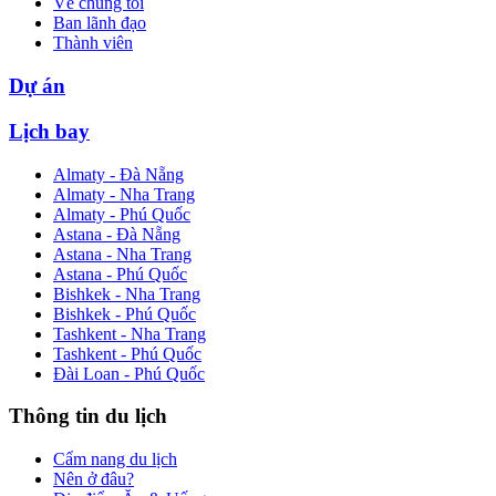
Về chúng tôi
Ban lãnh đạo
Thành viên
Dự án
Lịch bay
Almaty - Đà Nẵng
Almaty - Nha Trang
Almaty - Phú Quốc
Astana - Đà Nẵng
Astana - Nha Trang
Astana - Phú Quốc
Bishkek - Nha Trang
Bishkek - Phú Quốc
Tashkent - Nha Trang
Tashkent - Phú Quốc
Đài Loan - Phú Quốc
Thông tin du lịch
Cẩm nang du lịch
Nên ở đâu?