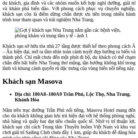
du khách, gia đình và các nhóm muốn kết hợp nghỉ dưỡng, giải trí
và khám phá biển đảo. Với phong cách phục vụ chuyên nghiệp,
khách sạn còn là điểm dừng chân được ưu tiên trong nhiều hành
trình tour tham quan và trải nghiệm Nha Trang.
Khách sạn sở hữu tòa nhà 27 tầng được thiết kế theo phong cách Á
– Âu hiện đại, mở ra tầm nhìn toàn cảnh tuyệt đẹp hướng ra biển và
thành phố. Chỉ mất chưa đến một phút đi bộ, du khách có thể chạm
chân đến bãi biển Nha Trang thơ mộng, tận hưởng không khí trong
lành và khung cảnh quyến rũ đặc trưng của vùng biển nổi tiếng này.
Khách sạn Masova
Địa chỉ: 100A8–100A9 Trần Phú, Lộc Thọ, Nha Trang,
Khánh Hòa
Nằm trên trục đường Trần Phú nổi tiếng, Masova Hotel mang đến
cho du khách không gian lưu trú hiện đại với hệ thống phòng nghỉ,
nhà hàng và quầy bar đạt tiêu chuẩn quốc tế. Nhờ vị trí thuận lợi,
khách sạn chỉ cách Trung tâm Thuyền buồm Việt Nam và khu vui
chơi giải trí Sailing Club chưa đầy 1 km, giúp du khách dễ dàng hòa
mình vào nhịp sống sôi động của Nha Trang.