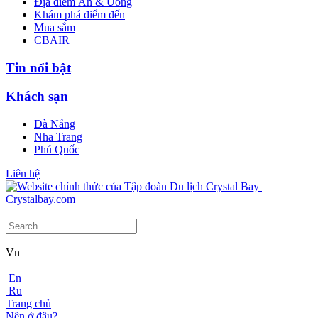
Địa điểm Ăn & Uống
Khám phá điểm đến
Mua sắm
CBAIR
Tin nổi bật
Khách sạn
Đà Nẵng
Nha Trang
Phú Quốc
Liên hệ
Vn
En
Ru
Trang chủ
Nên ở đâu?