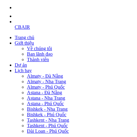
CBAIR
Trang chủ
Giới thiệu
Về chúng tôi
Ban lãnh đạo
Thành viên
Dự án
Lịch bay
Almaty - Đà Nẵng
Almaty - Nha Trang
Almaty - Phú Quốc
Astana - Đà Nẵng
Astana - Nha Trang
Astana - Phú Quốc
Bishkek - Nha Trang
Bishkek - Phú Quốc
Tashkent - Nha Trang
Tashkent - Phú Quốc
Đài Loan - Phú Quốc