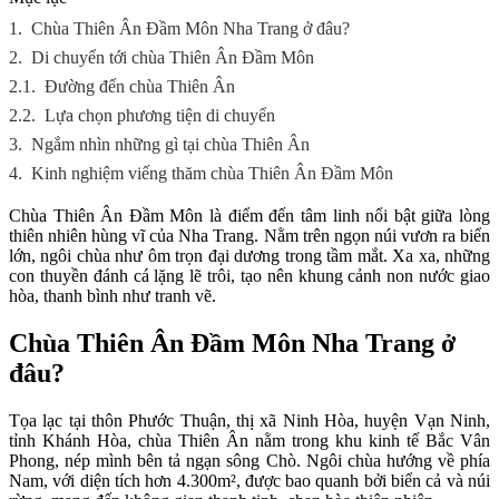
1.
Chùa Thiên Ân Đầm Môn Nha Trang ở đâu?
2.
Di chuyển tới chùa Thiên Ân Đầm Môn
2.1.
Đường đến chùa Thiên Ân
2.2.
Lựa chọn phương tiện di chuyển
3.
Ngắm nhìn những gì tại chùa Thiên Ân
4.
Kinh nghiệm viếng thăm chùa Thiên Ân Đầm Môn
Chùa Thiên Ân Đầm Môn là điểm đến tâm linh nổi bật giữa lòng
thiên nhiên hùng vĩ của Nha Trang. Nằm trên ngọn núi vươn ra biển
lớn, ngôi chùa như ôm trọn đại dương trong tầm mắt. Xa xa, những
con thuyền đánh cá lặng lẽ trôi, tạo nên khung cảnh non nước giao
hòa, thanh bình như tranh vẽ.
Chùa Thiên Ân Đầm Môn Nha Trang ở
đâu?
Tọa lạc tại thôn Phước Thuận, thị xã Ninh Hòa, huyện Vạn Ninh,
tỉnh Khánh Hòa, chùa Thiên Ân nằm trong khu kinh tế Bắc Vân
Phong, nép mình bên tả ngạn sông Chò. Ngôi chùa hướng về phía
Nam, với diện tích hơn 4.300m², được bao quanh bởi biển cả và núi