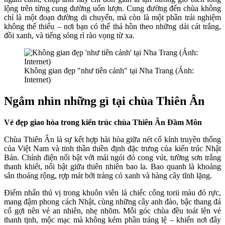
lộng trên từng cung đường uốn lượn. Cung đường đến chùa không
chỉ là một đoạn đường di chuyển, mà còn là một phần trải nghiệm
không thể thiếu – nơi bạn có thể thả hồn theo những dải cát trắng,
đồi xanh, và tiếng sóng rì rào vọng từ xa.
Không gian đẹp "như tiên cảnh" tại Nha Trang (Ảnh:
Internet)
Ngắm nhìn những gì tại chùa Thiên Ân
Vẻ đẹp giao hòa trong kiến trúc chùa Thiên Ân Đầm Môn
Chùa Thiên Ân là sự kết hợp hài hòa giữa nét cổ kính truyền thống
của Việt Nam và tinh thần thiền định đặc trưng của kiến trúc Nhật
Bản. Chính điện nổi bật với mái ngói đỏ cong vút, tường sơn trắng
thanh khiết, nổi bật giữa thiên nhiên bao la. Bao quanh là khoảng
sân thoáng rộng, rợp mát bởi trảng cỏ xanh và hàng cây tĩnh lặng.
Điểm nhấn thú vị trong khuôn viên là chiếc cổng torii màu đỏ rực,
mang đậm phong cách Nhật, cùng những cây anh đào, bậc thang đá
cổ gợi nên vẻ an nhiên, nhẹ nhõm. Mỗi góc chùa đều toát lên vẻ
thanh tịnh, mộc mạc mà không kém phần tráng lệ – khiến nơi đây