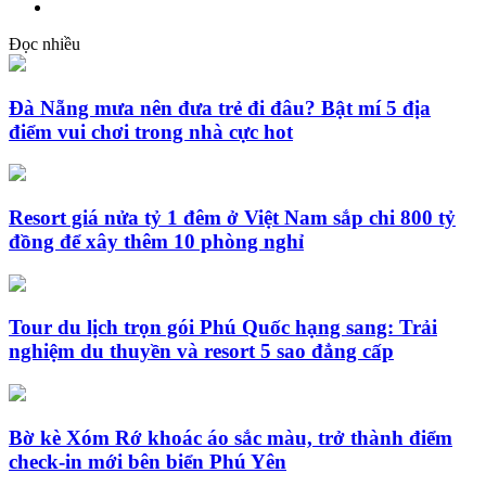
Đọc nhiều
Đà Nẵng mưa nên đưa trẻ đi đâu? Bật mí 5 địa
điểm vui chơi trong nhà cực hot
Resort giá nửa tỷ 1 đêm ở Việt Nam sắp chi 800 tỷ
đồng để xây thêm 10 phòng nghỉ
Tour du lịch trọn gói Phú Quốc hạng sang: Trải
nghiệm du thuyền và resort 5 sao đẳng cấp
Bờ kè Xóm Rớ khoác áo sắc màu, trở thành điểm
check-in mới bên biển Phú Yên