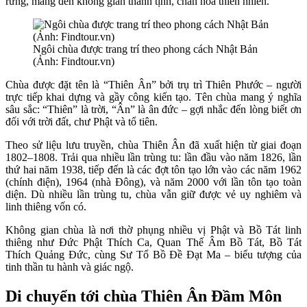
rừng, mang đến không gian thanh tịnh, chan hòa thiên nhiên.
Ngôi chùa được trang trí theo phong cách Nhật Bản
(Ảnh: Findtour.vn)
Chùa được đặt tên là “Thiên Ân” bởi trụ trì Thiên Phước – người
trực tiếp khai dựng và gầy công kiến tạo. Tên chùa mang ý nghĩa
sâu sắc: “Thiên” là trời, “Ân” là ân đức – gợi nhắc đến lòng biết ơn
đối với trời đất, chư Phật và tổ tiên.
Theo sử liệu lưu truyền, chùa Thiên Ân đã xuất hiện từ giai đoạn
1802–1808. Trải qua nhiều lần trùng tu: lần đầu vào năm 1826, lần
thứ hai năm 1938, tiếp đến là các đợt tôn tạo lớn vào các năm 1962
(chính điện), 1964 (nhà Đông), và năm 2000 với lần tôn tạo toàn
diện. Dù nhiều lần trùng tu, chùa vẫn giữ được vẻ uy nghiêm và
linh thiêng vốn có.
Không gian chùa là nơi thờ phụng nhiều vị Phật và Bồ Tát linh
thiêng như Đức Phật Thích Ca, Quan Thế Âm Bồ Tát, Bồ Tát
Thích Quảng Đức, cùng Sư Tổ Bồ Đề Đạt Ma – biểu tượng của
tinh thần tu hành và giác ngộ.
Di chuyển tới chùa Thiên Ân Đầm Môn