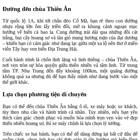
Đường đến chùa Thiên Ân
Từ quốc lộ 1A, khi tới chân đèo Cổ Mã, bạn rẽ theo con đường
nhựa rộng lớn ôm lấy triền đồi, mở ra khung cảnh ngoạn mục
hướng về biển cả bao la. Cung đường trải dài qua những đồi cát
trắng, bụi cây hoang sơ và làn gió mang hương mặn của đại dương
– khiến bạn có cảm giác như đang lạc giữa một xa lộ nên thơ ở miền
viễn Tây hay ven biển Địa Trung Hải.
Cuối hành trình là chốn tĩnh lặng và linh thiêng – chùa Thiên Ân,
nơi vẹn tròn sự hòa quyện giữa thiên nhiên và tâm linh. Từ trung
tâm TP. Nha Trang đến đây khoảng 100km, một quãng đường
không quá xa nhưng đủ để bạn thấy mình như đang bước vào một
thế giới khác.
Lựa chọn phương tiện di chuyển
Bạn có thể đến chùa Thiên Ân bằng ô tô, xe máy hoặc xe khách,
tùy theo nhu cầu và hành trình cá nhân. Tuy nhiên, nếu bạn yêu
thích cảm giác chinh phục và muốn hòa mình trọn vẹn vào vẻ đẹp
thiên nhiên hoang sơ, thì xe máy chính là lựa chọn lý tưởng.
Trên chiếc xe hai bánh, bạn có thể dễ dàng dừng lại bất cứ đâu để
ngắm cảnh, chụp ảnh hay chỉ đơn giản là tận hưởng gió biển lồng