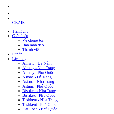
CBAIR
Trang chủ
Giới thiệu
Về chúng tôi
Ban lãnh đạo
Thành viên
Dự án
Lịch bay
Almaty - Đà Nẵng
Almaty - Nha Trang
Almaty - Phú Quốc
Astana - Đà Nẵng
Astana - Nha Trang
Astana - Phú Quốc
Bishkek - Nha Trang
Bishkek - Phú Quốc
Tashkent - Nha Trang
Tashkent - Phú Quốc
Đài Loan - Phú Quốc