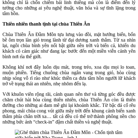
không chỉ là chốn chiêm bái linh thiêng mà còn là điểm đến lý
tưởng cho những ai yêu nghệ thuật, văn hóa và sự tĩnh lặng trong
tâm hồn.
Thiên nhiên thanh tịnh tại chùa Thiên Ân
Chùa Thiên Ân Đầm Môn tựa lưng vào đồi, mặt hướng biển, bốn
bề ôm trọn làn gió trong lành từ đại dương xanh thẳm. Từ xa nhìn
lại, ngôi chùa bình yên nổi bật giữa nền trời và biển cả, khiến du
khách có cảm giác như đang lạc bước đến một miền viễn cảnh yên
bình nơi rìa thế giới.
Không khí nơi đây luôn dịu mát, trong trẻo, xoa dịu mọi lo toan,
muộn phiền. Tiếng chuông chùa ngân vang trong gió, hòa cùng
nhịp sóng vỗ rì rào như khúc thiền ca đưa tâm hồn người lữ khách
trở về trạng thái an nhiên, nhẹ nhõm đến lạ.
Với khuôn viên rộng rãi, cảnh quan nên thơ và từng góc đều được
chăm chút hài hòa cùng thiên nhiên, chùa Thiên Ân còn là thiên
đường cho những ai đam mê ghi lại khoảnh khắc. Từ bậc đá cổ rêu
phong, mái chùa cong vút giữa mây trời đến khung cảnh biển xanh
thẳm phía chân trời xa… tất cả đều có thể trở thành phông nền cho
những bức ảnh “check-in” đậm chất thiền và nghệ thuật.