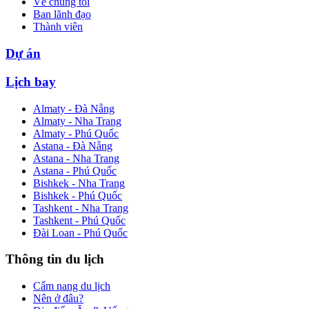
Về chúng tôi
Ban lãnh đạo
Thành viên
Dự án
Lịch bay
Almaty - Đà Nẵng
Almaty - Nha Trang
Almaty - Phú Quốc
Astana - Đà Nẵng
Astana - Nha Trang
Astana - Phú Quốc
Bishkek - Nha Trang
Bishkek - Phú Quốc
Tashkent - Nha Trang
Tashkent - Phú Quốc
Đài Loan - Phú Quốc
Thông tin du lịch
Cẩm nang du lịch
Nên ở đâu?