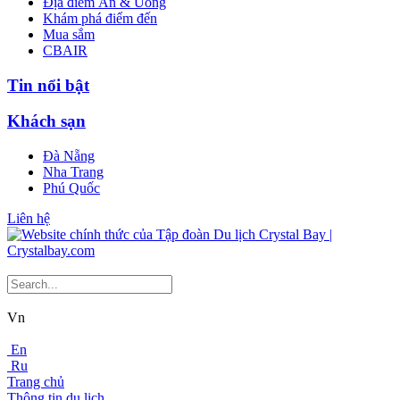
Địa điểm Ăn & Uống
Khám phá điểm đến
Mua sắm
CBAIR
Tin nổi bật
Khách sạn
Đà Nẵng
Nha Trang
Phú Quốc
Liên hệ
Vn
En
Ru
Trang chủ
Thông tin du lịch