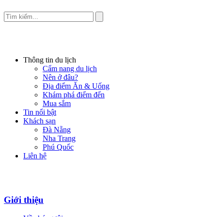
Thông tin du lịch
Cẩm nang du lịch
Nên ở đâu?
Địa điểm Ăn & Uống
Khám phá điểm đến
Mua sắm
Tin nổi bật
Khách sạn
Đà Nẵng
Nha Trang
Phú Quốc
Liên hệ
Giới thiệu