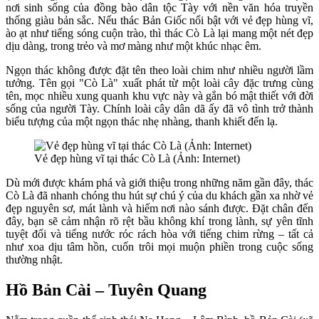
nơi sinh sống của đồng bào dân tộc Tày với nền văn hóa truyền
thống giàu bản sắc. Nếu thác Bản Giốc nổi bật với vẻ đẹp hùng vĩ,
ào ạt như tiếng sóng cuộn trào, thì thác Cò Là lại mang một nét đẹp
dịu dàng, trong trẻo và mơ màng như một khúc nhạc êm.
Ngọn thác không được đặt tên theo loài chim như nhiều người lầm
tưởng. Tên gọi "Cò Là" xuất phát từ một loài cây đặc trưng cùng
tên, mọc nhiều xung quanh khu vực này và gắn bó mật thiết với đời
sống của người Tày. Chính loài cây dân dã ấy đã vô tình trở thành
biểu tượng của một ngọn thác nhẹ nhàng, thanh khiết đến lạ.
Vẻ đẹp hùng vĩ tại thác Cò Là (Ảnh: Internet)
Dù mới được khám phá và giới thiệu trong những năm gần đây, thác
Cò Là đã nhanh chóng thu hút sự chú ý của du khách gần xa nhờ vẻ
đẹp nguyên sơ, mát lành và hiếm nơi nào sánh được. Đặt chân đến
đây, bạn sẽ cảm nhận rõ rệt bầu không khí trong lành, sự yên tĩnh
tuyệt đối và tiếng nước róc rách hòa với tiếng chim rừng – tất cả
như xoa dịu tâm hồn, cuốn trôi mọi muộn phiền trong cuộc sống
thường nhật.
Hồ Bản Cài – Tuyên Quang