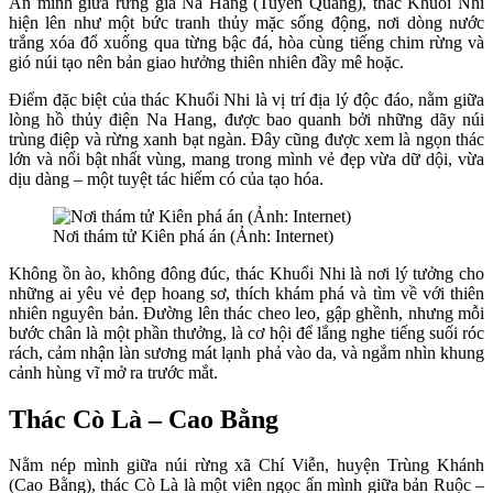
Ẩn mình giữa rừng già Na Hang (Tuyên Quang), thác Khuổi Nhi
hiện lên như một bức tranh thủy mặc sống động, nơi dòng nước
trắng xóa đổ xuống qua từng bậc đá, hòa cùng tiếng chim rừng và
gió núi tạo nên bản giao hưởng thiên nhiên đầy mê hoặc.
Điểm đặc biệt của thác Khuổi Nhi là vị trí địa lý độc đáo, nằm giữa
lòng hồ thủy điện Na Hang, được bao quanh bởi những dãy núi
trùng điệp và rừng xanh bạt ngàn. Đây cũng được xem là ngọn thác
lớn và nổi bật nhất vùng, mang trong mình vẻ đẹp vừa dữ dội, vừa
dịu dàng – một tuyệt tác hiếm có của tạo hóa.
Nơi thám tử Kiên phá án (Ảnh: Internet)
Không ồn ào, không đông đúc, thác Khuổi Nhi là nơi lý tưởng cho
những ai yêu vẻ đẹp hoang sơ, thích khám phá và tìm về với thiên
nhiên nguyên bản. Đường lên thác cheo leo, gập ghềnh, nhưng mỗi
bước chân là một phần thưởng, là cơ hội để lắng nghe tiếng suối róc
rách, cảm nhận làn sương mát lạnh phả vào da, và ngắm nhìn khung
cảnh hùng vĩ mở ra trước mắt.
Thác Cò Là – Cao Bằng
Nằm nép mình giữa núi rừng xã Chí Viễn, huyện Trùng Khánh
(Cao Bằng), thác Cò Là là một viên ngọc ẩn mình giữa bản Ruộc –