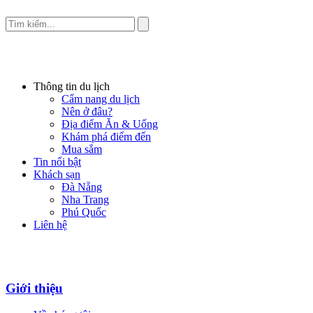
Thông tin du lịch
Cẩm nang du lịch
Nên ở đâu?
Địa điểm Ăn & Uống
Khám phá điểm đến
Mua sắm
Tin nổi bật
Khách sạn
Đà Nẵng
Nha Trang
Phú Quốc
Liên hệ
Giới thiệu