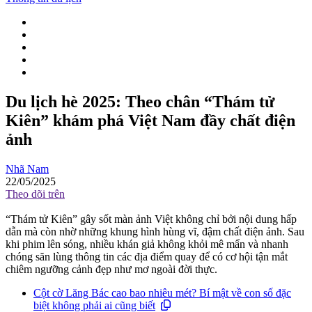
Du lịch hè 2025: Theo chân “Thám tử
Kiên” khám phá Việt Nam đầy chất điện
ảnh
Nhã Nam
22/05/2025
Theo dõi trên
“Thám tử Kiên” gây sốt màn ảnh Việt không chỉ bởi nội dung hấp
dẫn mà còn nhờ những khung hình hùng vĩ, đậm chất điện ảnh. Sau
khi phim lên sóng, nhiều khán giả không khỏi mê mẩn và nhanh
chóng săn lùng thông tin các địa điểm quay để có cơ hội tận mắt
chiêm ngưỡng cảnh đẹp như mơ ngoài đời thực.
Cột cờ Lăng Bác cao bao nhiêu mét? Bí mật về con số đặc
biệt không phải ai cũng biết