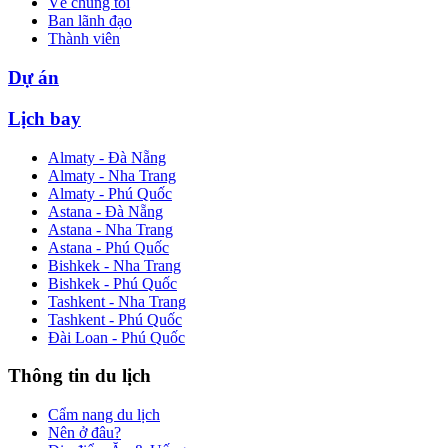
Về chúng tôi
Ban lãnh đạo
Thành viên
Dự án
Lịch bay
Almaty - Đà Nẵng
Almaty - Nha Trang
Almaty - Phú Quốc
Astana - Đà Nẵng
Astana - Nha Trang
Astana - Phú Quốc
Bishkek - Nha Trang
Bishkek - Phú Quốc
Tashkent - Nha Trang
Tashkent - Phú Quốc
Đài Loan - Phú Quốc
Thông tin du lịch
Cẩm nang du lịch
Nên ở đâu?