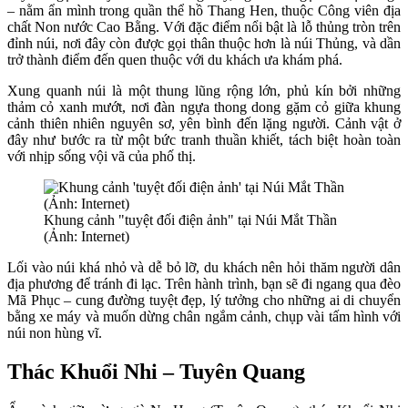
– nằm ẩn mình trong quần thể hồ Thang Hen, thuộc Công viên địa
chất Non nước Cao Bằng. Với đặc điểm nổi bật là lỗ thủng tròn trên
đỉnh núi, nơi đây còn được gọi thân thuộc hơn là núi Thủng, và dần
trở thành điểm đến quen thuộc với du khách ưa khám phá.
Xung quanh núi là một thung lũng rộng lớn, phủ kín bởi những
thảm cỏ xanh mướt, nơi đàn ngựa thong dong gặm cỏ giữa khung
cảnh thiên nhiên nguyên sơ, yên bình đến lặng người. Cảnh vật ở
đây như bước ra từ một bức tranh thuần khiết, tách biệt hoàn toàn
với nhịp sống vội vã của phố thị.
Khung cảnh "tuyệt đối điện ảnh" tại Núi Mắt Thần
(Ảnh: Internet)
Lối vào núi khá nhỏ và dễ bỏ lỡ, du khách nên hỏi thăm người dân
địa phương để tránh đi lạc. Trên hành trình, bạn sẽ đi ngang qua đèo
Mã Phục – cung đường tuyệt đẹp, lý tưởng cho những ai di chuyển
bằng xe máy và muốn dừng chân ngắm cảnh, chụp vài tấm hình với
núi non hùng vĩ.
Thác Khuổi Nhi – Tuyên Quang