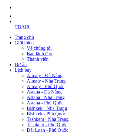
CBAIR
Trang chủ
Giới thiệu
Về chúng tôi
Ban lãnh đạo
Thành viên
Dự án
Lịch bay
Almaty - Đà Nẵng
Almaty - Nha Trang
Almaty - Phú Quốc
Astana - Đà Nẵng
Astana - Nha Trang
Astana - Phú Quốc
Bishkek - Nha Trang
Bishkek - Phú Quốc
Tashkent - Nha Trang
Tashkent - Phú Quốc
Đài Loan - Phú Quốc