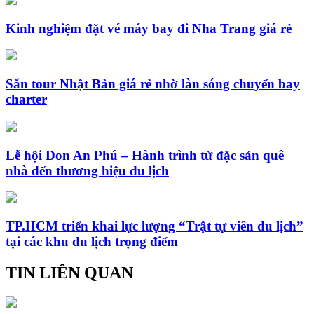
Kinh nghiệm đặt vé máy bay đi Nha Trang giá rẻ
Săn tour Nhật Bản giá rẻ nhờ làn sóng chuyến bay
charter
Lễ hội Don An Phú – Hành trình từ đặc sản quê
nhà đến thương hiệu du lịch
TP.HCM triển khai lực lượng “Trật tự viên du lịch”
tại các khu du lịch trọng điểm
TIN LIÊN QUAN