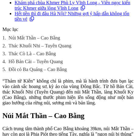
Khám phá chùa Khmer Phù Ly Vĩnh Long - Viên ngọc kiến
trúc Khmer giữa lòng Vĩnh Long
Hết tiền thì đi đâu Hà Nội? Những gợi ý hấp dẫn không tốn
tiền vé
Mục lục
1.
Núi Mắt Thần – Cao Bằng
2.
Thác Khuổi Nhi – Tuyên Quang
3.
Thác Cò Là – Cao Bằng
4.
Hồ Bản Cài – Tuyên Quang
5.
Đồi cỏ Ba Quáng – Cao Bằng
“Thám tử Kiên” không chỉ là phim, mà là hành trình đưa bạn lạc
vào cảnh sắc hoang sơ, kỳ ảo của vùng Đông Bắc. Từ hồ Bản Cài,
thác Khuổi Nhi (Tuyên Quang) đến núi Mắt Thần, làng Khuổi Ky
(Cao Bằng), những thước phim hiện lên sống động như một bản
giao hưởng của rừng núi, sương mù và bản làng.
Núi Mắt Thần – Cao Bằng
Cách trung tâm thành phố Cao Bằng khoảng 39km, núi Mắt Thần –
hay còn gọi là Phja Piót theo tiếng Tày, nghĩa là "ngọn núi bị thủng"