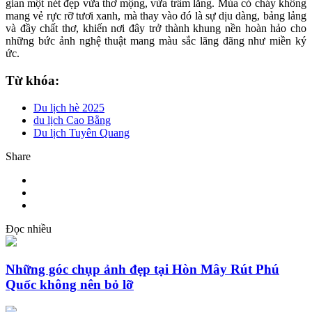
gian một nét đẹp vừa thơ mộng, vừa trầm lắng. Mùa cỏ cháy không
mang vẻ rực rỡ tươi xanh, mà thay vào đó là sự dịu dàng, bảng lảng
và đầy chất thơ, khiến nơi đây trở thành khung nền hoàn hảo cho
những bức ảnh nghệ thuật mang màu sắc lãng đãng như miền ký
ức.
Từ khóa:
Du lịch hè 2025
du lịch Cao Bằng
Du lịch Tuyên Quang
Share
Đọc nhiều
Những góc chụp ảnh đẹp tại Hòn Mây Rút Phú
Quốc không nên bỏ lỡ