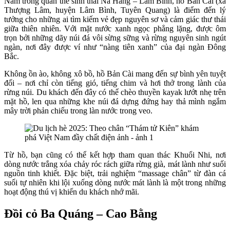
Nằm trong quần thể sinh thái Na Hang – Lâm Bình, hồ Bản Cài (xã
Thượng Lâm, huyện Lâm Bình, Tuyên Quang) là điểm đến lý
tưởng cho những ai tìm kiếm vẻ đẹp nguyên sơ và cảm giác thư thái
giữa thiên nhiên. Với mặt nước xanh ngọc phẳng lặng, được ôm
trọn bởi những dãy núi đá vôi sừng sững và rừng nguyên sinh ngút
ngàn, nơi đây được ví như “nàng tiên xanh” của đại ngàn Đông
Bắc.
Không ồn ào, không xô bồ, hồ Bản Cài mang đến sự bình yên tuyệt
đối – nơi chỉ còn tiếng gió, tiếng chim và hơi thở trong lành của
rừng núi. Du khách đến đây có thể chèo thuyền kayak lướt nhẹ trên
mặt hồ, len qua những khe núi đá dựng đứng hay thả mình ngắm
mây trời phản chiếu trong làn nước trong veo.
Từ hồ, bạn cũng có thể kết hợp tham quan thác Khuổi Nhi, nơi
dòng nước trắng xóa chảy róc rách giữa rừng già, mát lành như suối
nguồn tinh khiết. Đặc biệt, trải nghiệm “massage chân” từ đàn cá
suối tự nhiên khi lội xuống dòng nước mát lành là một trong những
hoạt động thú vị khiến du khách nhớ mãi.
Đồi cỏ Ba Quáng – Cao Bằng