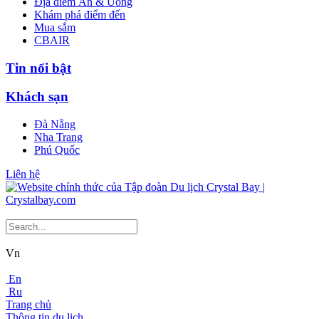
Địa điểm Ăn & Uống
Khám phá điểm đến
Mua sắm
CBAIR
Tin nổi bật
Khách sạn
Đà Nẵng
Nha Trang
Phú Quốc
Liên hệ
Vn
En
Ru
Trang chủ
Thông tin du lịch