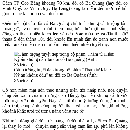
Cách TP. Cao Bằng khoảng 70 km, đồi cỏ Ba Quáng (hay đồi cỏ
Vinh Quý, xã Vinh Quý, Hạ Lang) đang là điểm đến mới mẻ hút
giới trẻ mê khám phá và nhiếp ảnh.
Điểm nổi bật của đồi cỏ Ba Quáng chính là khung cảnh rộng lớn,
thoáng đạt và chuyển mình theo mùa, tựa như một bức tranh sống
động do thiên nhiên khéo léo vẽ nên. Vào mùa hè và đầu thu (từ
tháng 5 đến tháng 10), đồi khoác lên mình tấm áo xanh non mướt
mắt, trải dài miên man như tấm thảm thiên nhiên tuyệt mỹ.
Cảnh tượng tuyệt đẹp trong bộ phim "Thám tử Kiên:
Kỳ án không đầu" tại đồi cỏ Ba Quáng (Ảnh:
SVietnam)
Cỏ non mềm mại uốn theo những triền đồi nhấp nhô, hòa quyện
cùng sắc xanh của núi rừng Cao Bằng, tạo nên khung cảnh vừa
mộc mạc vừa bình yên. Đây là thời điểm lý tưởng để ngắm cảnh,
cắm trại, chụp ảnh cùng người thân và bạn bè, lưu giữ những
khoảnh khắc tươi trẻ trong nắng vàng rực rỡ.
Khi mùa đông ghé đến, từ tháng 10 đến tháng 1, đồi cỏ Ba Quáng
lại thay áo mới – chuyển sang sắc vàng cam ấm áp, phủ lên không