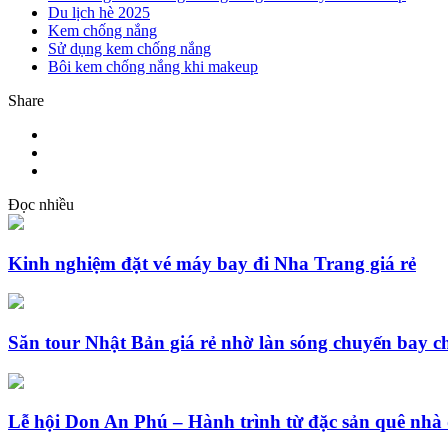
Du lịch hè 2025
Kem chống nắng
Sử dụng kem chống nắng
Bôi kem chống nắng khi makeup
Share
Đọc nhiều
Kinh nghiệm đặt vé máy bay đi Nha Trang giá rẻ
Săn tour Nhật Bản giá rẻ nhờ làn sóng chuyến bay c
Lễ hội Don An Phú – Hành trình từ đặc sản quê nhà 