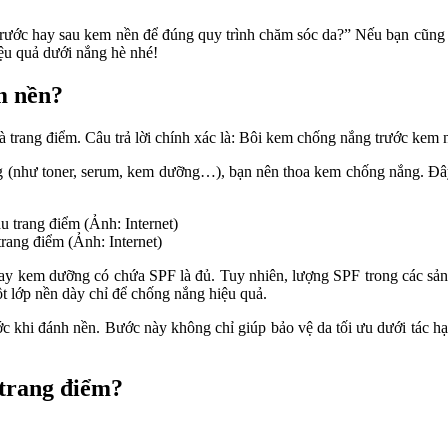
ớc hay sau kem nền để đúng quy trình chăm sóc da?” Nếu bạn cũng đang
iệu quả dưới nắng hè nhé!
m nền?
 trang điểm. Câu trả lời chính xác là: Bôi kem chống nắng trước kem 
g (như toner, serum, kem dưỡng…), bạn nên thoa kem chống nắng. Đây 
rang điểm (Ảnh: Internet)
y kem dưỡng có chứa SPF là đủ. Tuy nhiên, lượng SPF trong các sản p
 lớp nền dày chỉ để chống nắng hiệu quả.
c khi đánh nền. Bước này không chỉ giúp bảo vệ da tối ưu dưới tác hại
 trang điểm?