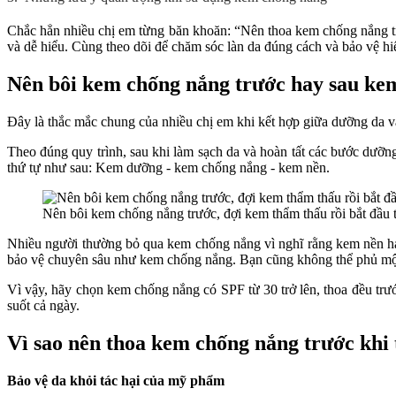
Chắc hẳn nhiều chị em từng băn khoăn: “Nên thoa kem chống nắng trư
và dễ hiểu. Cùng theo dõi để chăm sóc làn da đúng cách và bảo vệ h
Nên bôi kem chống nắng trước hay sau ke
Đây là thắc mắc chung của nhiều chị em khi kết hợp giữa dưỡng da và
Theo đúng quy trình, sau khi làm sạch da và hoàn tất các bước dưỡn
thứ tự như sau: Kem dưỡng - kem chống nắng - kem nền.
Nên bôi kem chống nắng trước, đợi kem thẩm thấu rồi bắt đầu t
Nhiều người thường bỏ qua kem chống nắng vì nghĩ rằng kem nền ha
bảo vệ chuyên sâu như kem chống nắng. Bạn cũng không thể phủ một
Vì vậy, hãy chọn kem chống nắng có SPF từ 30 trở lên, thoa đều trướ
suốt cả ngày.
Vì sao nên thoa kem chống nắng trước khi
Bảo vệ da khỏi tác hại của mỹ phẩm