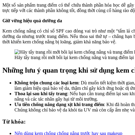
Một số sản phẩm trang điểm có thể chứa thành phần hóa học dễ gây 
trực tiếp với các thành phần không tốt, đồng thời củng cố hàng rào đ
Giữ vững hiệu quả dưỡng da
Kem chống nắng có chỉ số SPF cao đóng vai trò như một “tấm lá c
dưỡng da nhưng trước trang điểm. Nếu thoa sai thứ tự – chẳng hạn
thời khiến kem chống nắng bị loãng, giảm khả năng bảo vệ.
Hãy tẩy trang rồi mới bôi lại kem chống nắng và trang điểm lại 
Những lưu ý quan trọng khi sử dụng kem 
Không trộn chung các loại kem
: Dù muốn tiết kiệm thời gi
làm giảm hiệu quả bảo vệ da, thậm chí gây kích ứng hoặc dị ứ
Thoa lại sau khi tẩy trang
: Nếu bạn cần trang điểm lại sau k
nắng và các tác nhân gây hại từ môi trường.
Ưu tiên chống nắng dạng xịt khi trang điểm
: Khi đã hoàn t
Chúng không chỉ bảo vệ da khỏi tia UV mà còn cấp ẩm nhẹ và g
Từ khóa:
Nên dùng kem chống chống nắng trước hay sau makeup