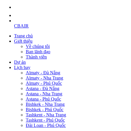
CBAIR
Trang chủ
Giới thiệu
Về chúng tôi
Ban lãnh đạo
Thành viên
Dự án
Lịch bay
Almaty - Đà Nẵng
Almaty - Nha Trang
Almaty - Phú Quốc
Astana - Đà Nẵng
Astana - Nha Trang
Astana - Phú Quốc
Bishkek - Nha Trang
Bishkek - Phú Quốc
Tashkent - Nha Trang
Tashkent - Phú Quốc
Đài Loan - Phú Quốc