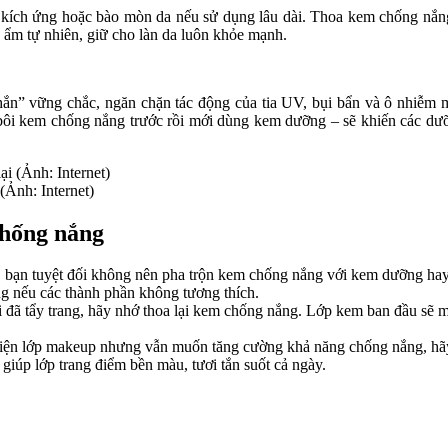
kích ứng hoặc bào mòn da nếu sử dụng lâu dài. Thoa kem chống nắng 
ộ ẩm tự nhiên, giữ cho làn da luôn khỏe mạnh.
hắn” vững chắc, ngăn chặn tác động của tia UV, bụi bẩn và ô nhiễm 
 bôi kem chống nắng trước rồi mới dùng kem dưỡng – sẽ khiến các dư
(Ảnh: Internet)
chống nắng
an, bạn tuyệt đối không nên pha trộn kem chống nắng với kem dưỡng h
ng nếu các thành phần không tương thích.
hi đã tẩy trang, hãy nhớ thoa lại kem chống nắng. Lớp kem ban đầu sẽ 
hiện lớp makeup nhưng vẫn muốn tăng cường khả năng chống nắng, hãy
iúp lớp trang điểm bền màu, tươi tắn suốt cả ngày.