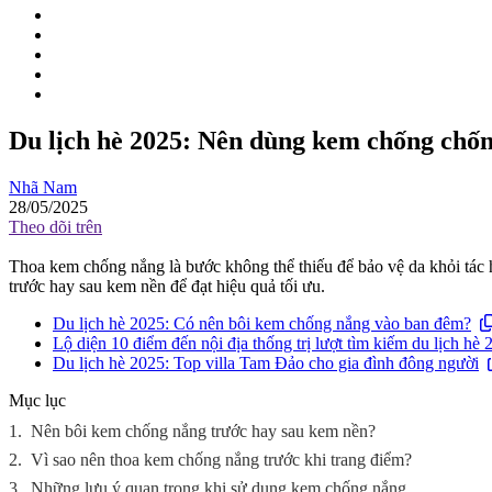
Du lịch hè 2025: Nên dùng kem chống chố
Nhã Nam
28/05/2025
Theo dõi trên
Thoa kem chống nắng là bước không thể thiếu để bảo vệ da khỏi tác
trước hay sau kem nền để đạt hiệu quả tối ưu.
Du lịch hè 2025: Có nên bôi kem chống nắng vào ban đêm?
Lộ diện 10 điểm đến nội địa thống trị lượt tìm kiếm du lịch hè 
Du lịch hè 2025: Top villa Tam Đảo cho gia đình đông người
Mục lục
1.
Nên bôi kem chống nắng trước hay sau kem nền?
2.
Vì sao nên thoa kem chống nắng trước khi trang điểm?
3.
Những lưu ý quan trọng khi sử dụng kem chống nắng