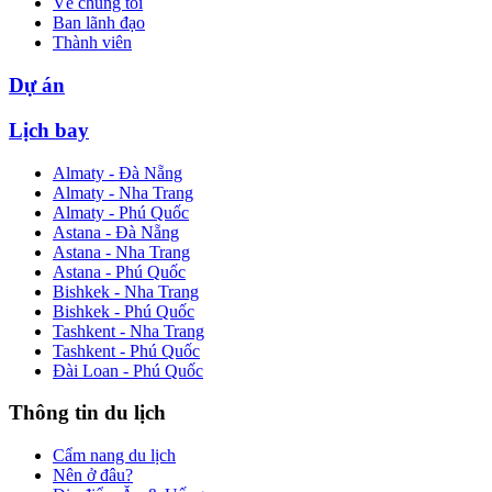
Về chúng tôi
Ban lãnh đạo
Thành viên
Dự án
Lịch bay
Almaty - Đà Nẵng
Almaty - Nha Trang
Almaty - Phú Quốc
Astana - Đà Nẵng
Astana - Nha Trang
Astana - Phú Quốc
Bishkek - Nha Trang
Bishkek - Phú Quốc
Tashkent - Nha Trang
Tashkent - Phú Quốc
Đài Loan - Phú Quốc
Thông tin du lịch
Cẩm nang du lịch
Nên ở đâu?