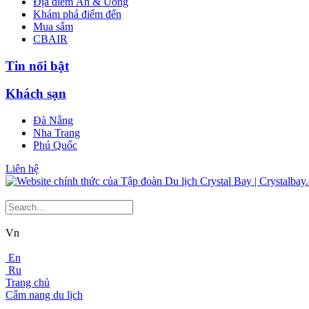
Địa điểm Ăn & Uống
Khám phá điểm đến
Mua sắm
CBAIR
Tin nổi bật
Khách sạn
Đà Nẵng
Nha Trang
Phú Quốc
Liên hệ
Vn
En
Ru
Trang chủ
Cẩm nang du lịch