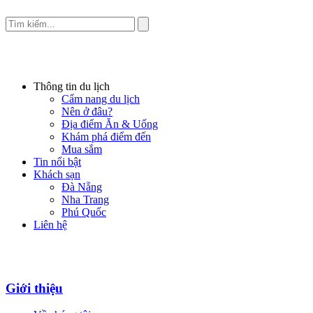
Thông tin du lịch
Cẩm nang du lịch
Nên ở đâu?
Địa điểm Ăn & Uống
Khám phá điểm đến
Mua sắm
Tin nổi bật
Khách sạn
Đà Nẵng
Nha Trang
Phú Quốc
Liên hệ
Giới thiệu