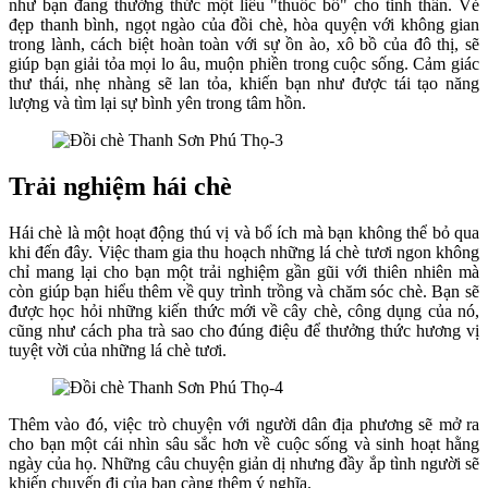
như bạn đang thưởng thức một liều "thuốc bổ" cho tinh thần. Vẻ
đẹp thanh bình, ngọt ngào của đồi chè, hòa quyện với không gian
trong lành, cách biệt hoàn toàn với sự ồn ào, xô bồ của đô thị, sẽ
giúp bạn giải tỏa mọi lo âu, muộn phiền trong cuộc sống. Cảm giác
thư thái, nhẹ nhàng sẽ lan tỏa, khiến bạn như được tái tạo năng
lượng và tìm lại sự bình yên trong tâm hồn.
Trải nghiệm hái chè
Hái chè là một hoạt động thú vị và bổ ích mà bạn không thể bỏ qua
khi đến đây. Việc tham gia thu hoạch những lá chè tươi ngon không
chỉ mang lại cho bạn một trải nghiệm gần gũi với thiên nhiên mà
còn giúp bạn hiểu thêm về quy trình trồng và chăm sóc chè. Bạn sẽ
được học hỏi những kiến thức mới về cây chè, công dụng của nó,
cũng như cách pha trà sao cho đúng điệu để thưởng thức hương vị
tuyệt vời của những lá chè tươi.
Thêm vào đó, việc trò chuyện với người dân địa phương sẽ mở ra
cho bạn một cái nhìn sâu sắc hơn về cuộc sống và sinh hoạt hằng
ngày của họ. Những câu chuyện giản dị nhưng đầy ắp tình người sẽ
khiến chuyến đi của bạn càng thêm ý nghĩa.