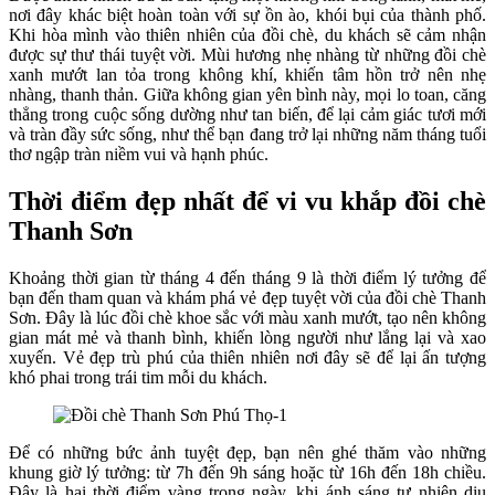
nơi đây khác biệt hoàn toàn với sự ồn ào, khói bụi của thành phố.
Khi hòa mình vào thiên nhiên của đồi chè, du khách sẽ cảm nhận
được sự thư thái tuyệt vời. Mùi hương nhẹ nhàng từ những đồi chè
xanh mướt lan tỏa trong không khí, khiến tâm hồn trở nên nhẹ
nhàng, thanh thản. Giữa không gian yên bình này, mọi lo toan, căng
thẳng trong cuộc sống dường như tan biến, để lại cảm giác tươi mới
và tràn đầy sức sống, như thể bạn đang trở lại những năm tháng tuổi
thơ ngập tràn niềm vui và hạnh phúc.
Thời điểm đẹp nhất để vi vu khắp đồi chè
Thanh Sơn
Khoảng thời gian từ tháng 4 đến tháng 9 là thời điểm lý tưởng để
bạn đến tham quan và khám phá vẻ đẹp tuyệt vời của đồi chè Thanh
Sơn. Đây là lúc đồi chè khoe sắc với màu xanh mướt, tạo nên không
gian mát mẻ và thanh bình, khiến lòng người như lắng lại và xao
xuyến. Vẻ đẹp trù phú của thiên nhiên nơi đây sẽ để lại ấn tượng
khó phai trong trái tim mỗi du khách.
Để có những bức ảnh tuyệt đẹp, bạn nên ghé thăm vào những
khung giờ lý tưởng: từ 7h đến 9h sáng hoặc từ 16h đến 18h chiều.
Đây là hai thời điểm vàng trong ngày, khi ánh sáng tự nhiên dịu