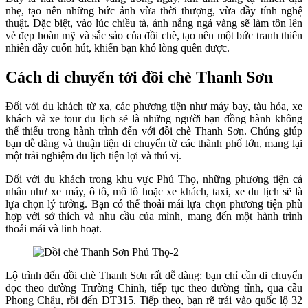
nhẹ, tạo nên những bức ảnh vừa thời thượng, vừa đầy tính nghệ
thuật. Đặc biệt, vào lúc chiều tà, ánh nắng ngả vàng sẽ làm tôn lên
vẻ đẹp hoàn mỹ và sắc sảo của đồi chè, tạo nên một bức tranh thiên
nhiên đầy cuốn hút, khiến bạn khó lòng quên được.
Cách di chuyển tới đồi chè Thanh Sơn
Đối với du khách từ xa, các phương tiện như máy bay, tàu hỏa, xe
khách và xe tour du lịch sẽ là những người bạn đồng hành không
thể thiếu trong hành trình đến với đồi chè Thanh Sơn. Chúng giúp
bạn dễ dàng và thuận tiện di chuyển từ các thành phố lớn, mang lại
một trải nghiệm du lịch tiện lợi và thú vị.
Đối với du khách trong khu vực Phú Thọ, những phương tiện cá
nhân như xe máy, ô tô, mô tô hoặc xe khách, taxi, xe du lịch sẽ là
lựa chọn lý tưởng. Bạn có thể thoải mái lựa chọn phương tiện phù
hợp với sở thích và nhu cầu của mình, mang đến một hành trình
thoải mái và linh hoạt.
Lộ trình đến đồi chè Thanh Sơn rất dễ dàng: bạn chỉ cần di chuyển
dọc theo đường Trường Chinh, tiếp tục theo đường tỉnh, qua cầu
Phong Châu, rồi đến DT315. Tiếp theo, bạn rẽ trái vào quốc lộ 32