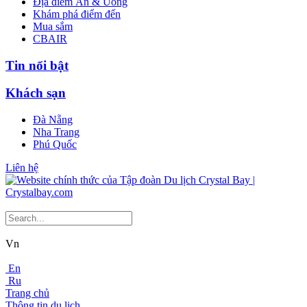
Địa điểm Ăn & Uống
Khám phá điểm đến
Mua sắm
CBAIR
Tin nổi bật
Khách sạn
Đà Nẵng
Nha Trang
Phú Quốc
Liên hệ
Vn
En
Ru
Trang chủ
Thông tin du lịch