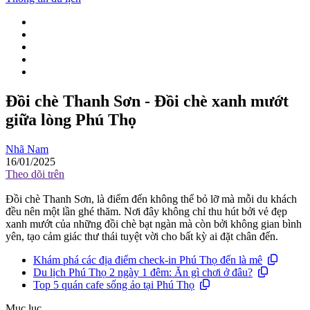
Đồi chè Thanh Sơn - Đồi chè xanh mướt
giữa lòng Phú Thọ
Nhã Nam
16/01/2025
Theo dõi trên
Đồi chè Thanh Sơn, là điểm đến không thể bỏ lỡ mà mỗi du khách
đều nên một lần ghé thăm. Nơi đây không chỉ thu hút bởi vẻ đẹp
xanh mướt của những đồi chè bạt ngàn mà còn bởi không gian bình
yên, tạo cảm giác thư thái tuyệt vời cho bất kỳ ai đặt chân đến.
Khám phá các địa điểm check-in Phú Thọ đến là mê
Du lịch Phú Thọ 2 ngày 1 đêm: Ăn gì chơi ở đâu?
Top 5 quán cafe sống ảo tại Phú Thọ
Mục lục