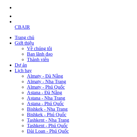
CBAIR
Trang chủ
Giới thiệu
Về chúng tôi
Ban lãnh đạo
Thành viên
Dự án
Lịch bay
Almaty - Đà Nẵng
Almaty - Nha Trang
Almaty - Phú Quốc
Astana - Đà Nẵng
Astana - Nha Trang
Astana - Phú Quốc
Bishkek - Nha Trang
Bishkek - Phú Quốc
Tashkent - Nha Trang
Tashkent - Phú Quốc
Đài Loan - Phú Quốc