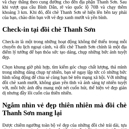
và chạy thẳng theo cung đường cho đến địa phận Thanh Sơn. Sau
khi vượt qua cầu Bình Dân, rẽ vào quốc lộ 70B và chạy thêm
khoảng 3 km. Khi đó, đồi chè Thanh Sơn sẽ hiện lên bên tay phải
của bạn, chào đón bạn với vẻ đẹp xanh mướt và yên bình.
Check-in tại đồi chè Thanh Sơn
Check-in là một trong những hoạt động không thể thiếu trong mỗi
chuyến du lịch ngoại cảnh, và đồi chè Thanh Sơn chính là một địa
điểm lý tưởng để bạn thỏa sức tạo dáng, chụp những bức ảnh tuyệt
đẹp.
Chọn khung giờ phù hợp, tìm kiếm góc chụp chất lượng, thả mình
trong những dáng chụp tự nhiên, bạn sẽ ngay lập tức có những bức
hình sống động để chia sẻ cùng bạn bè trên mạng xã hội. Với những
đồi chè xanh mướt, không gian yên tĩnh và ánh sáng tự nhiên tuyệt
vời, mỗi bức ảnh đều mang một nét cuốn hút, thể hiện vẻ đẹp giản
dị nhưng đầy lôi cuốn của thiên nhiên.
Ngắm nhìn vẻ đẹp thiên nhiên mà đồi chè
Thanh Sơn mang lại
Được chiêm ngưỡng toàn bộ vẻ đẹp của những đồi chè trải dài, tựa