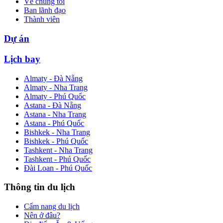
Về chúng tôi
Ban lãnh đạo
Thành viên
Dự án
Lịch bay
Almaty - Đà Nẵng
Almaty - Nha Trang
Almaty - Phú Quốc
Astana - Đà Nẵng
Astana - Nha Trang
Astana - Phú Quốc
Bishkek - Nha Trang
Bishkek - Phú Quốc
Tashkent - Nha Trang
Tashkent - Phú Quốc
Đài Loan - Phú Quốc
Thông tin du lịch
Cẩm nang du lịch
Nên ở đâu?