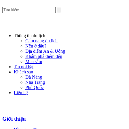
Thông tin du lịch
Cẩm nang du lịch
Nên ở đâu?
Địa điểm Ăn & Uống
Khám phá điểm đến
Mua sắm
Tin nổi bật
Khách sạn
Đà Nẵng
Nha Trang
Phú Quốc
Liên hệ
Giới thiệu