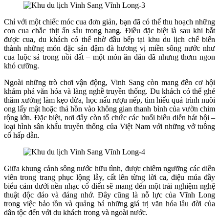
Chỉ với một chiếc móc cua đơn giản, bạn đã có thể thu hoạch những
con cua chắc thịt ẩn sâu trong hang. Điều đặc biệt là sau khi bắt
được cua, du khách có thể nhờ đầu bếp tại khu du lịch chế biến
thành những món đặc sản đậm đà hương vị miền sông nước như
cua luộc sả trong nồi đất – một món ăn dân dã nhưng thơm ngon
khó cưỡng.
Ngoài những trò chơi vận động, Vinh Sang còn mang đến cơ hội
khám phá văn hóa và làng nghề truyền thống. Du khách có thể ghé
thăm xưởng làm kẹo dừa, học nấu rượu nếp, tìm hiểu quá trình nuôi
ong lấy mật hoặc thả hồn vào không gian thanh bình của vườn chim
rộng lớn. Đặc biệt, nơi đây còn tổ chức các buổi biểu diễn hát bội –
loại hình sân khấu truyền thống của Việt Nam với những vở tuồng
cổ hấp dẫn.
Giữa khung cảnh sông nước hữu tình, được chiêm ngưỡng các diễn
viên trong trang phục lộng lẫy, cất lên từng lời ca, điệu múa đầy
biểu cảm dưới nền nhạc cổ điển sẽ mang đến một trải nghiệm nghệ
thuật độc đáo và đáng nhớ. Đây cũng là nỗ lực của Vĩnh Long
trong việc bảo tồn và quảng bá những giá trị văn hóa lâu đời của
dân tộc đến với du khách trong và ngoài nước.