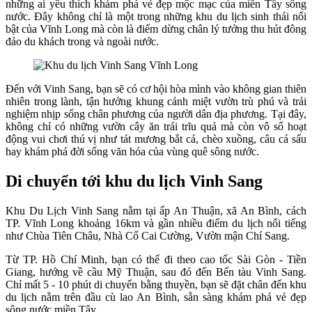
những ai yêu thích khám phá vẻ đẹp mộc mạc của miền Tây sông
nước. Đây không chỉ là một trong những khu du lịch sinh thái nổi
bật của Vĩnh Long mà còn là điểm dừng chân lý tưởng thu hút đông
đảo du khách trong và ngoài nước.
Đến với Vinh Sang, bạn sẽ có cơ hội hòa mình vào không gian thiên
nhiên trong lành, tận hưởng khung cảnh miệt vườn trù phú và trải
nghiệm nhịp sống chân phương của người dân địa phương. Tại đây,
không chỉ có những vườn cây ăn trái trĩu quả mà còn vô số hoạt
động vui chơi thú vị như tát mương bắt cá, chèo xuồng, câu cá sấu
hay khám phá đời sống văn hóa của vùng quê sông nước.
Di chuyển tới khu du lịch Vinh Sang
Khu Du Lịch Vinh Sang nằm tại ấp An Thuận, xã An Bình, cách
TP. Vĩnh Long khoảng 16km và gần nhiều điểm du lịch nổi tiếng
như Chùa Tiên Châu, Nhà Cổ Cai Cường, Vườn mận Chí Sang.
Từ TP. Hồ Chí Minh, bạn có thể đi theo cao tốc Sài Gòn - Tiền
Giang, hướng về cầu Mỹ Thuận, sau đó đến Bến tàu Vinh Sang.
Chỉ mất 5 - 10 phút di chuyển bằng thuyền, bạn sẽ đặt chân đến khu
du lịch nằm trên đầu cù lao An Bình, sẵn sàng khám phá vẻ đẹp
sông nước miền Tây.