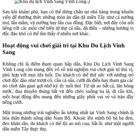
Sau khi khám phá, bạn có thể dừng chân tại nhà hàng trong khuôn
viên để thưởng thức những món ăn dân dã miền Tây như cá nướng
trui, lẩu mắm, vịt nướng hay lẩu cua đồng. Đặc biệt, nơi đây còn nổi
tiếng với các món chế biến từ thịt cá sấu, đà điểu – những hương vị
độc đáo khó có thể tìm thấy ở nhiều nơi khác.
Hoạt động vui chơi giải trí tại Khu Du Lịch Vinh
Sang
Không chỉ là điểm tham quan hấp dẫn, Khu Du Lịch Vinh Sang
Vĩnh Long còn mang đến vô số trải nghiệm vui chơi giải trí thú vị,
phù hợp với mọi lứa tuổi. Du khách có thể thử sức với những trò
chơi độc đáo như trượt cỏ, câu cá sấu, cưỡi đà điểu hay tham gia các
trò chơi dân gian gợi nhớ ký ức tuổi thơ. Từ tát ao bắt cá, lăn bóng
nước, đua thuyền thúng bắt vịt đến chèo xuồng ba lá, đi cầu khỉ,
mỗi hoạt động đều mang đến những giây phút vui vẻ và tràn đầy
tiếng cười.
Một trong những trải nghiệm ấn tượng nhất tại Vinh Sang chính là
hóa thân thành nông dân Nam Bộ. Khoác lên mình bộ bà ba đen,
đeo khăn rằn, du khách có thể lội ao mò cua, bắt ốc như một người
dân miền Tây thực thụ.