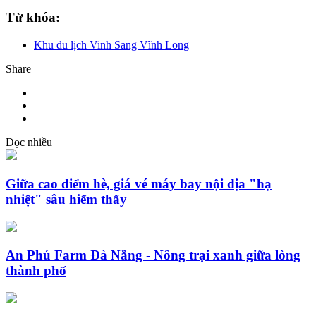
Từ khóa:
Khu du lịch Vinh Sang Vĩnh Long
Share
Đọc nhiều
Giữa cao điểm hè, giá vé máy bay nội địa "hạ
nhiệt" sâu hiếm thấy
An Phú Farm Đà Nẵng - Nông trại xanh giữa lòng
thành phố