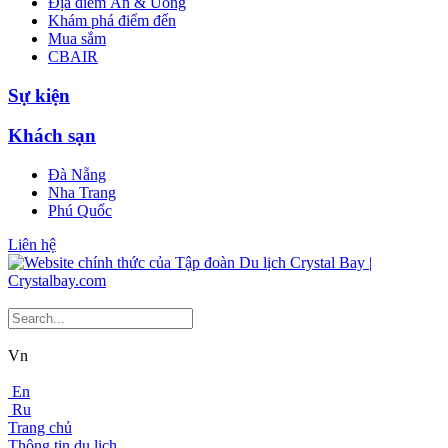
Địa điểm Ăn & Uống
Khám phá điểm đến
Mua sắm
CBAIR
Sự kiện
Khách sạn
Đà Nẵng
Nha Trang
Phú Quốc
Liên hệ
Vn
En
Ru
Trang chủ
Thông tin du lịch