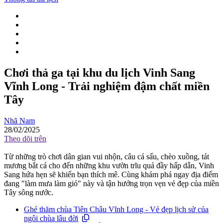
Chơi thả ga tại khu du lịch Vinh Sang
Vĩnh Long - Trải nghiệm đậm chất miền
Tây
Nhã Nam
28/02/2025
Theo dõi trên
Từ những trò chơi dân gian vui nhộn, câu cá sấu, chèo xuồng, tát
mương bắt cá cho đến những khu vườn trĩu quả đầy hấp dẫn, Vinh
Sang hứa hẹn sẽ khiến bạn thích mê. Cùng khám phá ngay địa điểm
đang "làm mưa làm gió" này và tận hưởng trọn vẹn vẻ đẹp của miền
Tây sông nước.
Ghé thăm chùa Tiên Châu Vĩnh Long - Vẻ đẹp lịch sử của
ngôi chùa lâu đời