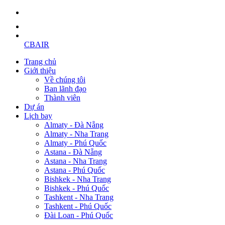
CBAIR
Trang chủ
Giới thiệu
Về chúng tôi
Ban lãnh đạo
Thành viên
Dự án
Lịch bay
Almaty - Đà Nẵng
Almaty - Nha Trang
Almaty - Phú Quốc
Astana - Đà Nẵng
Astana - Nha Trang
Astana - Phú Quốc
Bishkek - Nha Trang
Bishkek - Phú Quốc
Tashkent - Nha Trang
Tashkent - Phú Quốc
Đài Loan - Phú Quốc