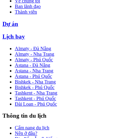
Về chúng tôi
Ban lãnh đạo
Thành viên
Dự án
Lịch bay
Almaty - Đà Nẵng
Almaty - Nha Trang
Almaty - Phú Quốc
Astana - Đà Nẵng
Astana - Nha Trang
Astana - Phú Quốc
Bishkek - Nha Trang
Bishkek - Phú Quốc
Tashkent - Nha Trang
Tashkent - Phú Quốc
Đài Loan - Phú Quốc
Thông tin du lịch
Cẩm nang du lịch
Nên ở đâu?