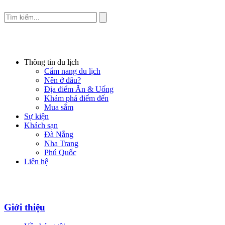
Thông tin du lịch
Cẩm nang du lịch
Nên ở đâu?
Địa điểm Ăn & Uống
Khám phá điểm đến
Mua sắm
Sự kiện
Khách sạn
Đà Nẵng
Nha Trang
Phú Quốc
Liên hệ
Giới thiệu