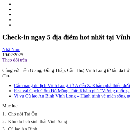
Check-in ngay 5 địa điểm hot nhất tại Vĩn
Nhã Nam
19/02/2025
Theo dõi trên
Cùng với Tiền Giang, Đồng Tháp, Cần Thơ, Vĩnh Long từ lâu đã trở 
đáo.
Cẩm nang du lịch Vĩnh Long từ A đến Z: Khám phá thiên đường
Festival Gạch Gốm Đỏ Măng Thít: Khám phá "Vương quốc g
Vi vu Cù lao An Bình Vĩnh Long – Hành trình về miền sông nư
Mục lục
1.
Chợ nổi Trà Ôn
2.
Khu du lịch sinh thái Vinh Sang
3.
Cù lao An Bình