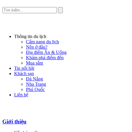
Thông tin du lịch
Cẩm nang du lịch
Nên ở đâu?
Địa điểm Ăn & Uống
Khám phá điểm đến
Mua sắm
Tin nổi bật
Khách sạn
Đà Nẵng
Nha Trang
Phú Quốc
Liên hệ
Giới thiệu