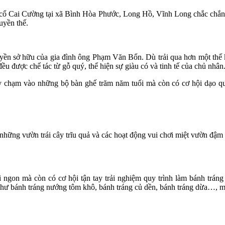
cổ Cai Cường tại xã Bình Hòa Phước, Long Hồ, Vĩnh Long chắc chắn l
uyền thế.
n sở hữu của gia đình ông Phạm Văn Bổn. Dù trải qua hơn một thế kỷ
ều được chế tác từ gỗ quý, thể hiện sự giàu có và tinh tế của chủ nhân
 chạm vào những bộ bàn ghế trăm năm tuổi mà còn có cơ hội dạo quan
ng vườn trái cây trĩu quả và các hoạt động vui chơi miệt vườn đậm c
 ngon mà còn có cơ hội tận tay trải nghiệm quy trình làm bánh tráng
như bánh tráng nướng tôm khô, bánh tráng củ dền, bánh tráng dừa…, m