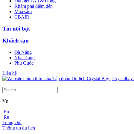
Địa điểm Ăn & Uống
Khám phá điểm đến
Mua sắm
CBAIR
Tin nổi bật
Khách sạn
Đà Nẵng
Nha Trang
Phú Quốc
Liên hệ
Vn
En
Ru
Trang chủ
Thông tin du lịch