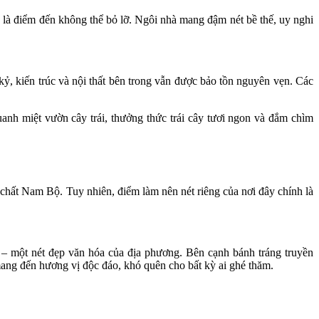
à điểm đến không thể bỏ lỡ. Ngôi nhà mang đậm nét bề thế, uy nghi
, kiến trúc và nội thất bên trong vẫn được bảo tồn nguyên vẹn. Các
.
h miệt vườn cây trái, thưởng thức trái cây tươi ngon và đắm chìm
hất Nam Bộ. Tuy nhiên, điểm làm nên nét riêng của nơi đây chính là
 – một nét đẹp văn hóa của địa phương. Bên cạnh bánh tráng truyền
ang đến hương vị độc đáo, khó quên cho bất kỳ ai ghé thăm.