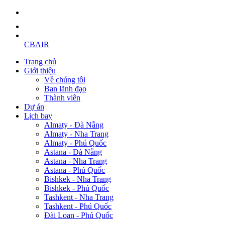
CBAIR
Trang chủ
Giới thiệu
Về chúng tôi
Ban lãnh đạo
Thành viên
Dự án
Lịch bay
Almaty - Đà Nẵng
Almaty - Nha Trang
Almaty - Phú Quốc
Astana - Đà Nẵng
Astana - Nha Trang
Astana - Phú Quốc
Bishkek - Nha Trang
Bishkek - Phú Quốc
Tashkent - Nha Trang
Tashkent - Phú Quốc
Đài Loan - Phú Quốc