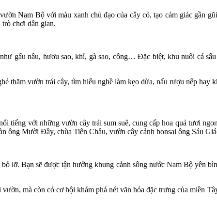
 vườn Nam Bộ với màu xanh chủ đạo của cây cỏ, tạo cảm giác gần gũi
 trò chơi dân gian.
hư gấu nâu, hươu sao, khỉ, gà sao, công… Đặc biệt, khu nuôi cá sấu
ghé thăm vườn trái cây, tìm hiểu nghề làm kẹo dừa, nấu rượu nếp hay
ổi tiếng với những vườn cây trái sum suê, cung cấp hoa quả tươi ngon
hà sàn ông Mười Đầy, chùa Tiên Châu, vườn cây cảnh bonsai ông Sáu G
ể bỏ lỡ. Bạn sẽ được tận hưởng khung cảnh sông nước Nam Bộ yên bìn
 vườn, mà còn có cơ hội khám phá nét văn hóa đặc trưng của miền Tây