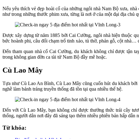
Nếu yêu thích vẻ đẹp hoài cổ của những ngôi nhà Nam Bộ xưa, nhà 
như trong những thước phim xưa, từng là nơi ở của một đại địa chủ q
Được xây dựng từ năm 1885 bởi Cai Cường, ngôi nhà hiện thuộc quyề
bức hoành phi, câu đối chạm trổ tinh xảo, tủ thờ, phản gỗ, cột nhà… đ
Đến tham quan nhà cổ Cai Cường, du khách không chỉ được tận tay
trong không gian đờn ca tài tử Nam Bộ đầy mê hoặc.
Cù Lao Mây
Tựa như Cù Lao An Bình, Cù Lao Mây cũng cuốn hút du khách bởi nhữ
nghề làm bánh tráng truyền thống đã tồn tại qua nhiều thế hệ.
Đến với Cù Lao Mây, bạn không chỉ được thưởng thức trái cây tươi
thống, người dân nơi đây đã sáng tạo thêm nhiều phiên bản hấp dẫn 
Từ khóa: