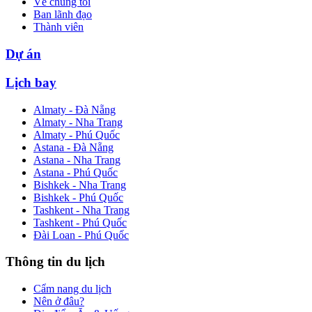
Về chúng tôi
Ban lãnh đạo
Thành viên
Dự án
Lịch bay
Almaty - Đà Nẵng
Almaty - Nha Trang
Almaty - Phú Quốc
Astana - Đà Nẵng
Astana - Nha Trang
Astana - Phú Quốc
Bishkek - Nha Trang
Bishkek - Phú Quốc
Tashkent - Nha Trang
Tashkent - Phú Quốc
Đài Loan - Phú Quốc
Thông tin du lịch
Cẩm nang du lịch
Nên ở đâu?