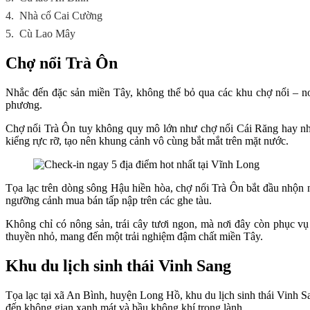
4.
Nhà cổ Cai Cường
5.
Cù Lao Mây
Chợ nổi Trà Ôn
Nhắc đến đặc sản miền Tây, không thể bỏ qua các khu chợ nổi – nơ
phương.
Chợ nổi Trà Ôn tuy không quy mô lớn như chợ nổi Cái Răng hay nhộn
kiểng rực rỡ, tạo nên khung cảnh vô cùng bắt mắt trên mặt nước.
Tọa lạc trên dòng sông Hậu hiền hòa, chợ nổi Trà Ôn bắt đầu nhộn 
ngưỡng cảnh mua bán tấp nập trên các ghe tàu.
Không chỉ có nông sản, trái cây tươi ngon, mà nơi đây còn phục vụ
thuyền nhỏ, mang đến một trải nghiệm đậm chất miền Tây.
Khu du lịch sinh thái Vinh Sang
Tọa lạc tại xã An Bình, huyện Long Hồ, khu du lịch sinh thái Vinh 
đến không gian xanh mát và bầu không khí trong lành.