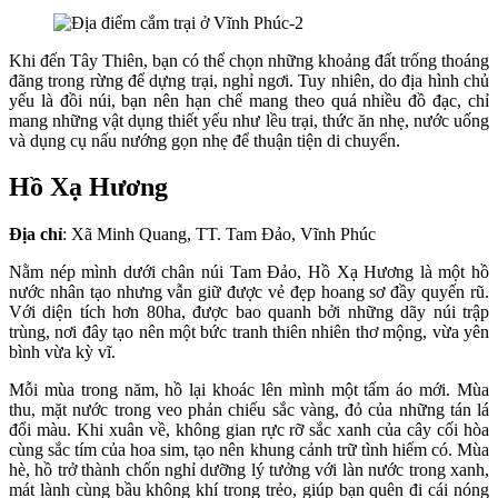
Khi đến Tây Thiên, bạn có thể chọn những khoảng đất trống thoáng
đãng trong rừng để dựng trại, nghỉ ngơi. Tuy nhiên, do địa hình chủ
yếu là đồi núi, bạn nên hạn chế mang theo quá nhiều đồ đạc, chỉ
mang những vật dụng thiết yếu như lều trại, thức ăn nhẹ, nước uống
và dụng cụ nấu nướng gọn nhẹ để thuận tiện di chuyển.
Hồ Xạ Hương
Địa chỉ
: Xã Minh Quang, TT. Tam Đảo, Vĩnh Phúc
Nằm nép mình dưới chân núi Tam Đảo, Hồ Xạ Hương là một hồ
nước nhân tạo nhưng vẫn giữ được vẻ đẹp hoang sơ đầy quyến rũ.
Với diện tích hơn 80ha, được bao quanh bởi những dãy núi trập
trùng, nơi đây tạo nên một bức tranh thiên nhiên thơ mộng, vừa yên
bình vừa kỳ vĩ.
Mỗi mùa trong năm, hồ lại khoác lên mình một tấm áo mới. Mùa
thu, mặt nước trong veo phản chiếu sắc vàng, đỏ của những tán lá
đổi màu. Khi xuân về, không gian rực rỡ sắc xanh của cây cối hòa
cùng sắc tím của hoa sim, tạo nên khung cảnh trữ tình hiếm có. Mùa
hè, hồ trở thành chốn nghỉ dưỡng lý tưởng với làn nước trong xanh,
mát lành cùng bầu không khí trong trẻo, giúp bạn quên đi cái nóng