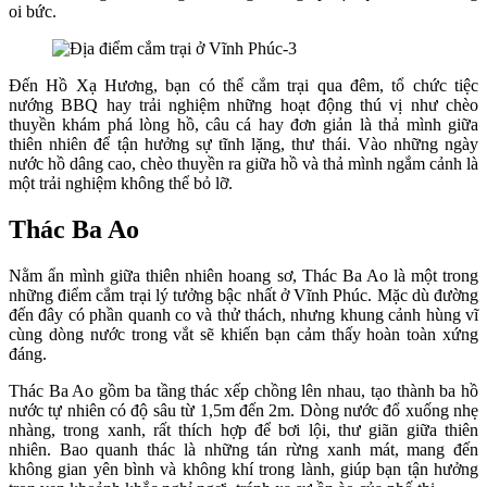
oi bức.
Đến Hồ Xạ Hương, bạn có thể cắm trại qua đêm, tổ chức tiệc
nướng BBQ hay trải nghiệm những hoạt động thú vị như chèo
thuyền khám phá lòng hồ, câu cá hay đơn giản là thả mình giữa
thiên nhiên để tận hưởng sự tĩnh lặng, thư thái. Vào những ngày
nước hồ dâng cao, chèo thuyền ra giữa hồ và thả mình ngắm cảnh là
một trải nghiệm không thể bỏ lỡ.
Thác Ba Ao
Nằm ẩn mình giữa thiên nhiên hoang sơ, Thác Ba Ao là một trong
những điểm cắm trại lý tưởng bậc nhất ở Vĩnh Phúc. Mặc dù đường
đến đây có phần quanh co và thử thách, nhưng khung cảnh hùng vĩ
cùng dòng nước trong vắt sẽ khiến bạn cảm thấy hoàn toàn xứng
đáng.
Thác Ba Ao gồm ba tầng thác xếp chồng lên nhau, tạo thành ba hồ
nước tự nhiên có độ sâu từ 1,5m đến 2m. Dòng nước đổ xuống nhẹ
nhàng, trong xanh, rất thích hợp để bơi lội, thư giãn giữa thiên
nhiên. Bao quanh thác là những tán rừng xanh mát, mang đến
không gian yên bình và không khí trong lành, giúp bạn tận hưởng