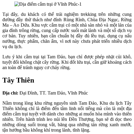
Tại đây, du khách có thể trải nghiệm trekking trên những cung
đường đầy thử thách như đỉnh Rùng Rình, Chùa Địa Ngục, Rừng
Ma – Ao Dứa. Khu vực cắm trại có một nhà sàn nhỏ và một lán của
gia đình trông rừng, cung cấp nước suối mát lành và một số dịch vụ
cơ bản. Tuy nhiên, bạn cần chuẩn bị đầy đủ lều trại, dụng cụ nấu
nướng, thực phẩm, chăn ấm, vì nơi này chưa phát triển nhiều dịch
vụ du lịch.
Lưu ý khi cắm trại tại Tam Đảo, bạn chỉ được phép nhặt củi khô,
tuyệt đối không chặt cây rừng. Khi đốt lửa trại, cần giữ khoảng cách
an toàn để tránh nguy cơ cháy rừng.
Tây Thiên
Địa chỉ:
Đại Đình, TT. Tam Đảo, Vĩnh Phúc
Nằm trong lòng khu rừng nguyên sinh Tam Đảo, Khu du lịch Tây
Thiên không chỉ là điểm đến tâm linh nổi tiếng mà còn là một địa
điểm cắm trại tuyệt vời dành cho những ai muốn hòa mình vào thiên
nhiên. Trên hành trình leo núi lên Đền Thượng, bạn sẽ đi dọc theo
những dòng suối trong vắt, băng qua những tán rừng xanh mướt,
tận hưởng bầu không khí trong lành, tĩnh lặng.