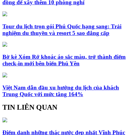
đồng để xây thêm 10 phòng nghỉ
Tour du lịch trọn gói Phú Quốc hạng sang: Trải
nghiệm du thuyền và resort 5 sao đẳng cấp
Bờ kè Xóm Rớ khoác áo sắc màu, trở thành điểm
check-in mới bên biển Phú Yên
Việt Nam dẫn đầu xu hướng du lịch của khách
Trung Quốc với mức tăng 164%
TIN LIÊN QUAN
Điểm danh những thác nước đẹp nhất Vĩnh Phúc