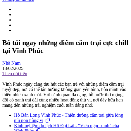
Bỏ túi ngay những điểm cắm trại cực chill
tại Vĩnh Phúc
Nhã Nam
13/02/2025
Theo dõi trên
Vĩnh Phúc ngày càng thu hút các bạn trẻ với những điểm cắm trại
tuyệt đẹp, nơi có thể tận hưởng không gian yên bình, hòa mình vào
thiên nhiên xanh mát. Với cảnh quan đa dạng, hồ nước thơ mộng,
đồi cỏ xanh trải dài cùng nhiều hoạt động thú vị, nơi đây hứa hẹn
mang đến những trải nghiệm cuối tuần đáng nhớ.
Hồ Bản Long Vĩnh Phúc - Thiên đường cắm trại giữa lòng
núi non hùng vĩ
Kinh nghiệm du lịch Hồ Đại Lải - "Viên ngọc xanh" của
Vĩnh Phúc