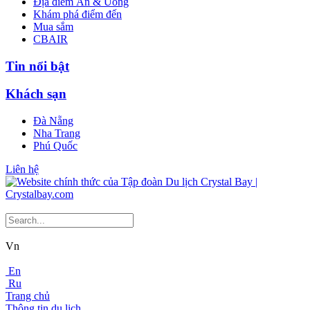
Địa điểm Ăn & Uống
Khám phá điểm đến
Mua sắm
CBAIR
Tin nổi bật
Khách sạn
Đà Nẵng
Nha Trang
Phú Quốc
Liên hệ
Vn
En
Ru
Trang chủ
Thông tin du lịch