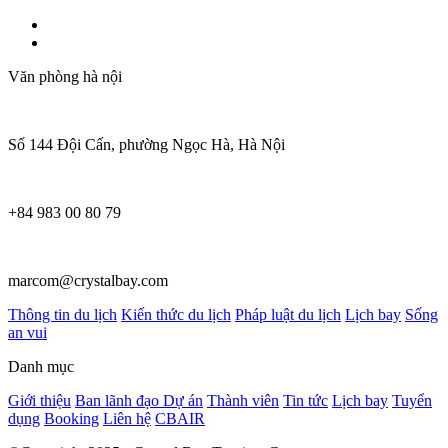
Văn phòng hà nội
Số 144 Đội Cấn, phường Ngọc Hà, Hà Nội
+84 983 00 80 79
marcom@crystalbay.com
Thông tin du lịch
Kiến thức du lịch
Pháp luật du lịch
Lịch bay
Sống
an vui
Danh mục
Giới thiệu
Ban lãnh đạo
Dự án
Thành viên
Tin tức
Lịch bay
Tuyển
dụng
Booking
Liên hệ
CBAIR