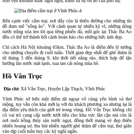
trọn vẹn khoảnh khắc nghỉ ngơi, tránh xa sự ồn ào của phố thị.
Bên cạnh việc cắm trại, nơi đây còn là thiên đường cho những tín
đồ đam mê "sống ảo". Với cảnh quan tự nhiên kỳ vĩ, những dòng
nước trắng xóa len lỏi qua từng phiến đá, mỗi góc tại Thác Ba Ao
đều có thể trở thành bối cảnh hoàn hảo cho những bức ảnh đẹp.
Chỉ cách Hà Nội khoảng 65km, Thác Ba Ao là điểm đến lý tưởng
cho những chuyến đi cuối tuần. Thời gian đẹp nhất để ghé thăm là
từ tháng 5 đến tháng 9, khi thời tiết nắng ráo, thích hợp để tận
hưởng làn nước mát lạnh, xua tan cái nóng mùa hè.
Hồ Vân Trục
Địa chỉ:
Xã Vân Trục, Huyện Lập Thạch, Vĩnh Phúc
Vĩnh Phúc sở hữu một điểm dã ngoại vô cùng yên bình và thơ
mộng, tuy vẫn còn khá mới lạ với du khách phương xa nhưng lại là
địa điểm yêu thích của giới trẻ trong vùng. Hồ Vân Trục không chỉ
có vai trò cung cấp nước tưới tiêu cho khu vực lân cận mà còn là
nơi nuôi trồng thủy sản nước ngọt, đồng thời mang vẻ đẹp thiên
nhiên hoang sơ, thu hút nhiều người ghé thăm để cắm trại, thư giãn
vào dịp cuối tuần hay các kỳ nghỉ ngắn.