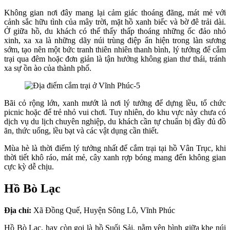
Không gian nơi đây mang lại cảm giác thoáng đãng, mát mẻ với
cảnh sắc hữu tình của mây trời, mặt hồ xanh biếc và bờ đê trải dài.
Ở giữa hồ, du khách có thể thấy thấp thoáng những ốc đảo nhỏ
xinh, xa xa là những dãy núi trùng điệp ẩn hiện trong làn sương
sớm, tạo nên một bức tranh thiên nhiên thanh bình, lý tưởng để cắm
trại qua đêm hoặc đơn giản là tận hưởng không gian thư thái, tránh
xa sự ồn ào của thành phố.
Bãi cỏ rộng lớn, xanh mướt là nơi lý tưởng để dựng lều, tổ chức
picnic hoặc để trẻ nhỏ vui chơi. Tuy nhiên, do khu vực này chưa có
dịch vụ du lịch chuyên nghiệp, du khách cần tự chuẩn bị đầy đủ đồ
ăn, thức uống, lều bạt và các vật dụng cần thiết.
Mùa hè là thời điểm lý tưởng nhất để cắm trại tại hồ Vân Trục, khi
thời tiết khô ráo, mát mẻ, cây xanh rợp bóng mang đến không gian
cực kỳ dễ chịu.
Hồ Bò Lạc
Địa chỉ:
Xã Đồng Quế, Huyện Sông Lô, Vĩnh Phúc
Hồ Bò Lạc, hay còn gọi là hồ Suối Sải, nằm yên bình giữa khe núi