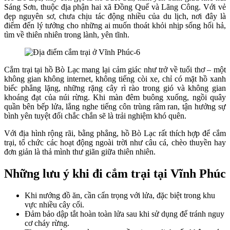
Sáng Sơn, thuộc địa phận hai xã Đồng Quế và Lãng Công. Với vẻ
đẹp nguyên sơ, chưa chịu tác động nhiều của du lịch, nơi đây là
điểm đến lý tưởng cho những ai muốn thoát khỏi nhịp sống hối hả,
tìm về thiên nhiên trong lành, yên tĩnh.
Cắm trại tại hồ Bò Lạc mang lại cảm giác như trở về tuổi thơ – một
không gian không internet, không tiếng còi xe, chỉ có mặt hồ xanh
biếc phẳng lặng, những rặng cây rì rào trong gió và không gian
khoáng đạt của núi rừng. Khi màn đêm buông xuống, ngồi quây
quần bên bếp lửa, lắng nghe tiếng côn trùng râm ran, tận hưởng sự
bình yên tuyệt đối chắc chắn sẽ là trải nghiệm khó quên.
Với địa hình rộng rãi, bằng phẳng, hồ Bò Lạc rất thích hợp để cắm
trại, tổ chức các hoạt động ngoài trời như câu cá, chèo thuyền hay
đơn giản là thả mình thư giãn giữa thiên nhiên.
Những lưu ý khi đi cắm trại tại Vĩnh Phúc
Khi nướng đồ ăn, cần cẩn trọng với lửa, đặc biệt trong khu
vực nhiều cây cối.
Đảm bảo dập tắt hoàn toàn lửa sau khi sử dụng để tránh nguy
cơ cháy rừng.