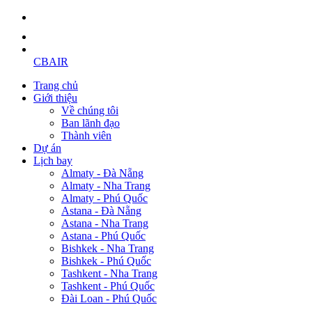
CBAIR
Trang chủ
Giới thiệu
Về chúng tôi
Ban lãnh đạo
Thành viên
Dự án
Lịch bay
Almaty - Đà Nẵng
Almaty - Nha Trang
Almaty - Phú Quốc
Astana - Đà Nẵng
Astana - Nha Trang
Astana - Phú Quốc
Bishkek - Nha Trang
Bishkek - Phú Quốc
Tashkent - Nha Trang
Tashkent - Phú Quốc
Đài Loan - Phú Quốc