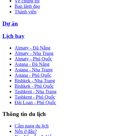
Về chúng tôi
Ban lãnh đạo
Thành viên
Dự án
Lịch bay
Almaty - Đà Nẵng
Almaty - Nha Trang
Almaty - Phú Quốc
Astana - Đà Nẵng
Astana - Nha Trang
Astana - Phú Quốc
Bishkek - Nha Trang
Bishkek - Phú Quốc
Tashkent - Nha Trang
Tashkent - Phú Quốc
Đài Loan - Phú Quốc
Thông tin du lịch
Cẩm nang du lịch
Nên ở đâu?