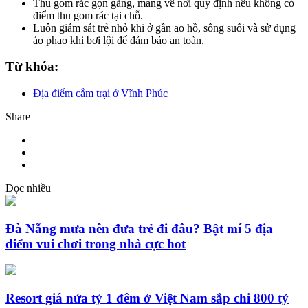
Thu gom rác gọn gàng, mang về nơi quy định nếu không có
điểm thu gom rác tại chỗ.
Luôn giám sát trẻ nhỏ khi ở gần ao hồ, sông suối và sử dụng
áo phao khi bơi lội để đảm bảo an toàn.
Từ khóa:
Địa điểm cắm trại ở Vĩnh Phúc
Share
Đọc nhiều
Đà Nẵng mưa nên đưa trẻ đi đâu? Bật mí 5 địa
điểm vui chơi trong nhà cực hot
Resort giá nửa tỷ 1 đêm ở Việt Nam sắp chi 800 tỷ