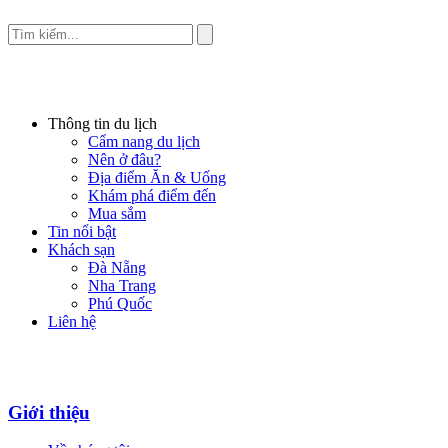
Thông tin du lịch
Cẩm nang du lịch
Nên ở đâu?
Địa điểm Ăn & Uống
Khám phá điểm đến
Mua sắm
Tin nổi bật
Khách sạn
Đà Nẵng
Nha Trang
Phú Quốc
Liên hệ
Giới thiệu