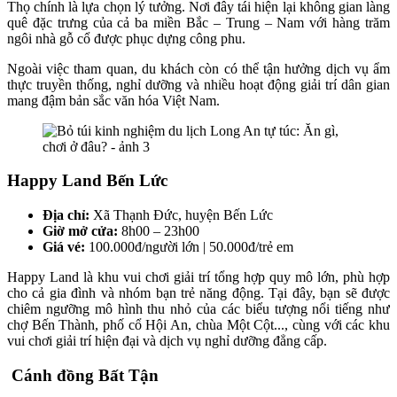
Thọ chính là lựa chọn lý tưởng. Nơi đây tái hiện lại không gian làng
quê đặc trưng của cả ba miền Bắc – Trung – Nam với hàng trăm
ngôi nhà gỗ cổ được phục dựng công phu.
Ngoài việc tham quan, du khách còn có thể tận hưởng dịch vụ ẩm
thực truyền thống, nghỉ dưỡng và nhiều hoạt động giải trí dân gian
mang đậm bản sắc văn hóa Việt Nam.
Happy Land Bến Lức
Địa chỉ:
Xã Thạnh Đức, huyện Bến Lức
Giờ mở cửa:
8h00 – 23h00
Giá vé:
100.000đ/người lớn | 50.000đ/trẻ em
Happy Land là khu vui chơi giải trí tổng hợp quy mô lớn, phù hợp
cho cả gia đình và nhóm bạn trẻ năng động. Tại đây, bạn sẽ được
chiêm ngưỡng mô hình thu nhỏ của các biểu tượng nổi tiếng như
chợ Bến Thành, phố cổ Hội An, chùa Một Cột..., cùng với các khu
vui chơi giải trí hiện đại và dịch vụ nghỉ dưỡng đẳng cấp.
Cánh đồng Bất Tận