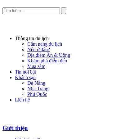
Thông tin du lịch
Cẩm nang du lịch
Nên ở đâu?
Địa điểm Ăn & Uống
Khám phá điểm đến
Mua sắm
Tin nổi bật
Khách sạn
Đà Nẵng
Nha Trang
Phú Quốc
Liên hệ
Giới thiệu