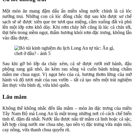
Một món ăn mang đậm dấu ấn miền sông nước chính là cá lóc
nướng trui. Những con cá lóc đồng chắc thịt sau khi được sơ chế
sạch sẽ sẽ được xiên que tre tươi qua miệng, cắm xuống đất và phủ
lên một lớp rơm khô dày. Khi rơm cháy hết cũng là lúc cá chín tới,
thịt bên trong mềm ngọt, thấm hương khói rơm đặc trưng, không lẫn
vào đâu được.
Sau khi gỡ bỏ lớp da cháy xém, cá sẽ được rưới mỡ hành, đậu
phộng rang giã nhỏ, ăn kèm rau sống và cuốn bánh tráng chấm
mắm me chua ngọt. Vị ngọt béo của cá, hương thơm lừng của mỡ
hành và độ tươi mát của rau vườn – tất cả tạo nên một trải nghiệm
ẩm thực vừa bình dị, vừa khó quên.
Lẩu mắm
Không thể không nhắc đến lẩu mắm – món ăn đặc trưng của miền
Tây Nam Bộ mà Long An là một trong những nơi có cách chế biến
tinh tế, đậm đà nhất. Nước lẩu được nấu từ mắm cá linh hoặc cá sặc,
kết hợp cùng nước me chua nhẹ, tạo nên vị đặc trưng vừa mặn mòi,
cay nồng, vừa thanh chua quyến rũ.