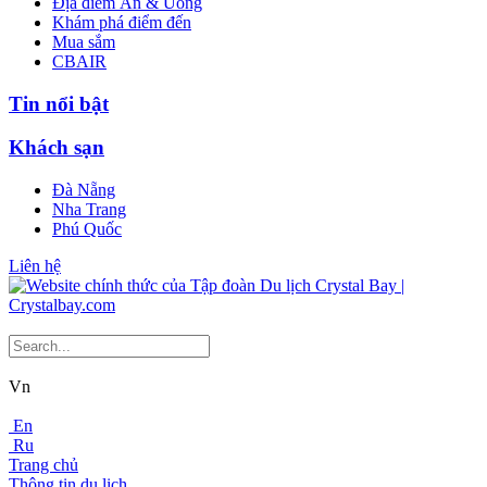
Địa điểm Ăn & Uống
Khám phá điểm đến
Mua sắm
CBAIR
Tin nổi bật
Khách sạn
Đà Nẵng
Nha Trang
Phú Quốc
Liên hệ
Vn
En
Ru
Trang chủ
Thông tin du lịch