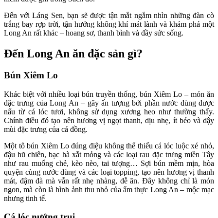
Đến với Láng Sen, bạn sẽ được tận mắt ngắm nhìn những đàn cò
trắng bay rợp trời, tận hưởng không khí mát lành và khám phá một
Long An rất khác – hoang sơ, thanh bình và đầy sức sống.
Đến Long An ăn đặc sản gì?
Bún Xiêm Lo
Khác biệt với nhiều loại bún truyền thống, bún Xiêm Lo – món ăn
đặc trưng của Long An – gây ấn tượng bởi phần nước dùng được
nấu từ cá lóc tươi, không sử dụng xương heo như thường thấy.
Chính điều đó tạo nên hương vị ngọt thanh, dịu nhẹ, ít béo và dậy
mùi đặc trưng của cá đồng.
Một tô bún Xiêm Lo đúng điệu không thể thiếu cá lóc luộc xé nhỏ,
đậu hũ chiên, bạc hà xắt mỏng và các loại rau đặc trưng miền Tây
như rau muống chẻ, kèo nèo, tai tượng… Sợi bún mềm mịn, hòa
quyện cùng nước dùng và các loại topping, tạo nên hương vị thanh
mát, đậm đà mà vẫn rất nhẹ nhàng, dễ ăn. Đây không chỉ là món
ngon, mà còn là hình ảnh thu nhỏ của ẩm thực Long An – mộc mạc
nhưng tinh tế.
Cá lóc nướng trui