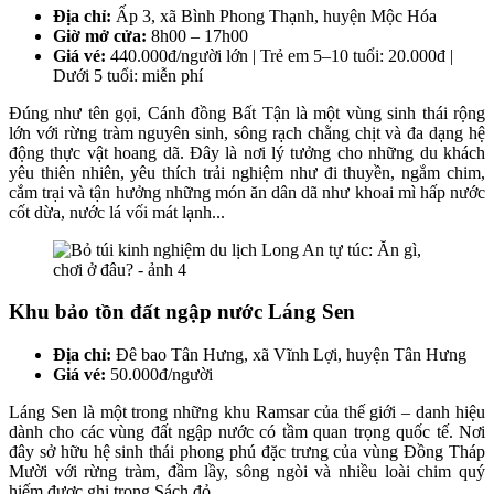
Địa chỉ:
Ấp 3, xã Bình Phong Thạnh, huyện Mộc Hóa
Giờ mở cửa:
8h00 – 17h00
Giá vé:
440.000đ/người lớn | Trẻ em 5–10 tuổi: 20.000đ |
Dưới 5 tuổi: miễn phí
Đúng như tên gọi, Cánh đồng Bất Tận là một vùng sinh thái rộng
lớn với rừng tràm nguyên sinh, sông rạch chằng chịt và đa dạng hệ
động thực vật hoang dã. Đây là nơi lý tưởng cho những du khách
yêu thiên nhiên, yêu thích trải nghiệm như đi thuyền, ngắm chim,
cắm trại và tận hưởng những món ăn dân dã như khoai mì hấp nước
cốt dừa, nước lá vối mát lạnh...
Khu bảo tồn đất ngập nước Láng Sen
Địa chỉ:
Đê bao Tân Hưng, xã Vĩnh Lợi, huyện Tân Hưng
Giá vé:
50.000đ/người
Láng Sen là một trong những khu Ramsar của thế giới – danh hiệu
dành cho các vùng đất ngập nước có tầm quan trọng quốc tế. Nơi
đây sở hữu hệ sinh thái phong phú đặc trưng của vùng Đồng Tháp
Mười với rừng tràm, đầm lầy, sông ngòi và nhiều loài chim quý
hiếm được ghi trong Sách đỏ.