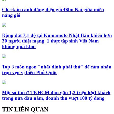
Check-in cánh đồng điện gió Đầm Nại giữa miền
nắng gió
Động đất 7,1 độ tại Kumamoto Nhật Bản khiến hơn
30 người thiệt mạng, 1 thực tập sinh Việt Nam
không quá khỏi
Top 3 món ngon "nhất định phải thử" để cảm nhận
trọn vẹn vị biển Phú Quốc
Một sở thú ở TP.HCM đón gần 1,3 triệu lượt khách
trong nửa đầu năm, doanh thu vượt 100 tỷ đồng
TIN LIÊN QUAN