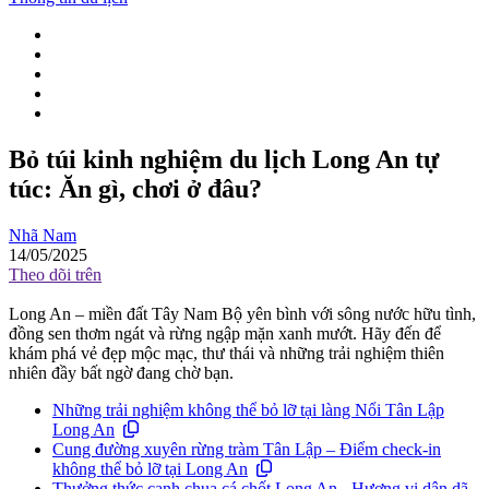
Bỏ túi kinh nghiệm du lịch Long An tự
túc: Ăn gì, chơi ở đâu?
Nhã Nam
14/05/2025
Theo dõi trên
Long An – miền đất Tây Nam Bộ yên bình với sông nước hữu tình,
đồng sen thơm ngát và rừng ngập mặn xanh mướt. Hãy đến để
khám phá vẻ đẹp mộc mạc, thư thái và những trải nghiệm thiên
nhiên đầy bất ngờ đang chờ bạn.
Những trải nghiệm không thể bỏ lỡ tại làng Nổi Tân Lập
Long An
Cung đường xuyên rừng tràm Tân Lập – Điểm check-in
không thể bỏ lỡ tại Long An
Thưởng thức canh chua cá chốt Long An - Hương vị dân dã