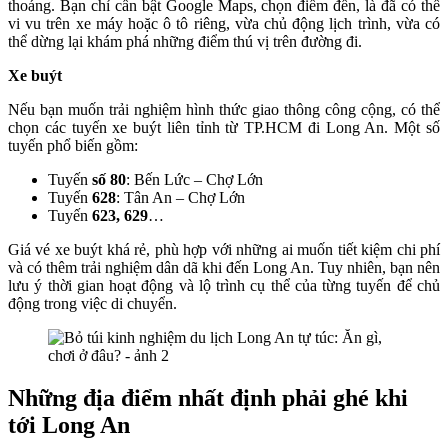
thoáng. Bạn chỉ cần bật Google Maps, chọn điểm đến, là đã có thể
vi vu trên xe máy hoặc ô tô riêng, vừa chủ động lịch trình, vừa có
thể dừng lại khám phá những điểm thú vị trên đường đi.
Xe buýt
Nếu bạn muốn trải nghiệm hình thức giao thông công cộng, có thể
chọn các tuyến xe buýt liên tỉnh từ TP.HCM đi Long An. Một số
tuyến phổ biến gồm:
Tuyến
số 80
: Bến Lức – Chợ Lớn
Tuyến
628
: Tân An – Chợ Lớn
Tuyến
623, 629
…
Giá vé xe buýt khá rẻ, phù hợp với những ai muốn tiết kiệm chi phí
và có thêm trải nghiệm dân dã khi đến Long An. Tuy nhiên, bạn nên
lưu ý thời gian hoạt động và lộ trình cụ thể của từng tuyến để chủ
động trong việc di chuyển.
Những địa điểm nhất định phải gh
é khi
tới Long An