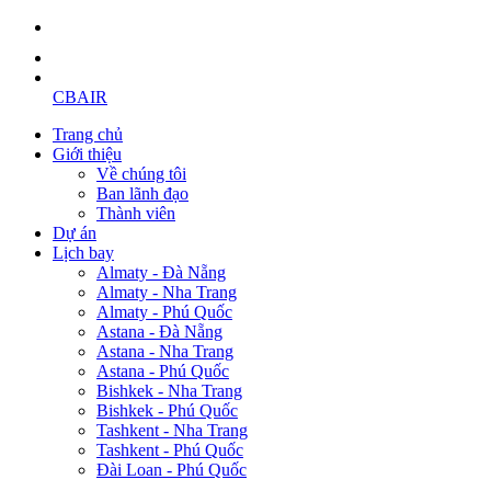
CBAIR
Trang chủ
Giới thiệu
Về chúng tôi
Ban lãnh đạo
Thành viên
Dự án
Lịch bay
Almaty - Đà Nẵng
Almaty - Nha Trang
Almaty - Phú Quốc
Astana - Đà Nẵng
Astana - Nha Trang
Astana - Phú Quốc
Bishkek - Nha Trang
Bishkek - Phú Quốc
Tashkent - Nha Trang
Tashkent - Phú Quốc
Đài Loan - Phú Quốc