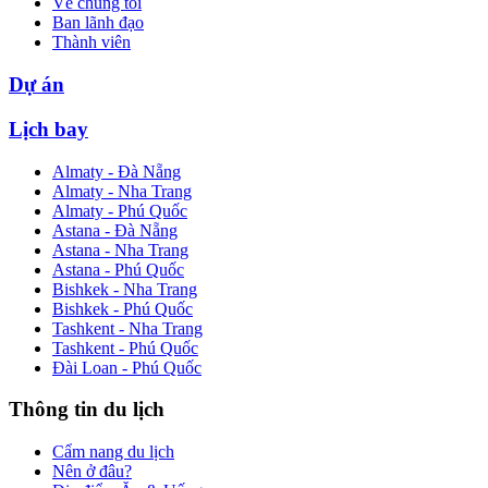
Về chúng tôi
Ban lãnh đạo
Thành viên
Dự án
Lịch bay
Almaty - Đà Nẵng
Almaty - Nha Trang
Almaty - Phú Quốc
Astana - Đà Nẵng
Astana - Nha Trang
Astana - Phú Quốc
Bishkek - Nha Trang
Bishkek - Phú Quốc
Tashkent - Nha Trang
Tashkent - Phú Quốc
Đài Loan - Phú Quốc
Thông tin du lịch
Cẩm nang du lịch
Nên ở đâu?