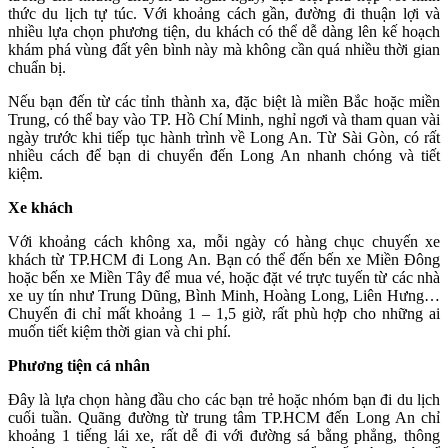
thức du lịch tự túc. Với khoảng cách gần, đường đi thuận lợi và
nhiều lựa chọn phương tiện, du khách có thể dễ dàng lên kế hoạch
khám phá vùng đất yên bình này mà không cần quá nhiều thời gian
chuẩn bị.
Nếu bạn đến từ các tỉnh thành xa, đặc biệt là miền Bắc hoặc miền
Trung, có thể bay vào TP. Hồ Chí Minh, nghỉ ngơi và tham quan vài
ngày trước khi tiếp tục hành trình về Long An. Từ Sài Gòn, có rất
nhiều cách để bạn di chuyển đến Long An nhanh chóng và tiết
kiệm.
Xe khách
Với khoảng cách không xa, mỗi ngày có hàng chục chuyến xe
khách từ TP.HCM đi Long An. Bạn có thể đến bến xe Miền Đông
hoặc bến xe Miền Tây để mua vé, hoặc đặt vé trực tuyến từ các nhà
xe uy tín như Trung Dũng, Bình Minh, Hoàng Long, Liên Hưng…
Chuyến đi chỉ mất khoảng 1 – 1,5 giờ, rất phù hợp cho những ai
muốn tiết kiệm thời gian và chi phí.
Phương tiện cá nhân
Đây là lựa chọn hàng đầu cho các bạn trẻ hoặc nhóm bạn đi du lịch
cuối tuần. Quãng đường từ trung tâm TP.HCM đến Long An chỉ
khoảng 1 tiếng lái xe, rất dễ đi với đường sá bằng phẳng, thông