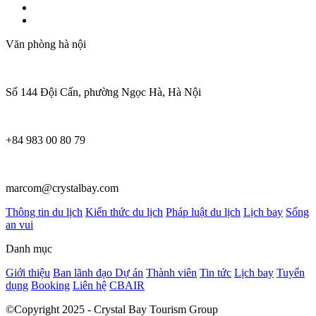
Văn phòng hà nội
Số 144 Đội Cấn, phường Ngọc Hà, Hà Nội
+84 983 00 80 79
marcom@crystalbay.com
Thông tin du lịch
Kiến thức du lịch
Pháp luật du lịch
Lịch bay
Sống
an vui
Danh mục
Giới thiệu
Ban lãnh đạo
Dự án
Thành viên
Tin tức
Lịch bay
Tuyển
dụng
Booking
Liên hệ
CBAIR
©Copyright 2025 - Crystal Bay Tourism Group