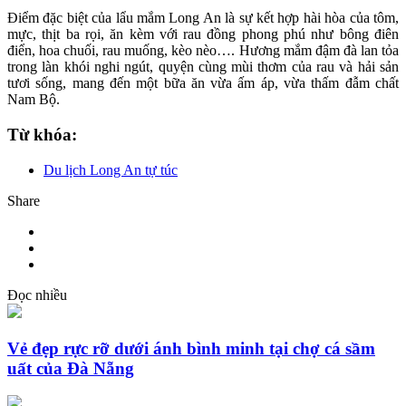
Điểm đặc biệt của lẩu mắm Long An là sự kết hợp hài hòa của tôm,
mực, thịt ba rọi, ăn kèm với rau đồng phong phú như bông điên
điển, hoa chuối, rau muống, kèo nèo…. Hương mắm đậm đà lan tỏa
trong làn khói nghi ngút, quyện cùng mùi thơm của rau và hải sản
tươi sống, mang đến một bữa ăn vừa ấm áp, vừa thấm đẫm chất
Nam Bộ.
Từ khóa:
Du lịch Long An tự túc
Share
Đọc nhiều
Vẻ đẹp rực rỡ dưới ánh bình minh tại chợ cá sầm
uất của Đà Nẵng