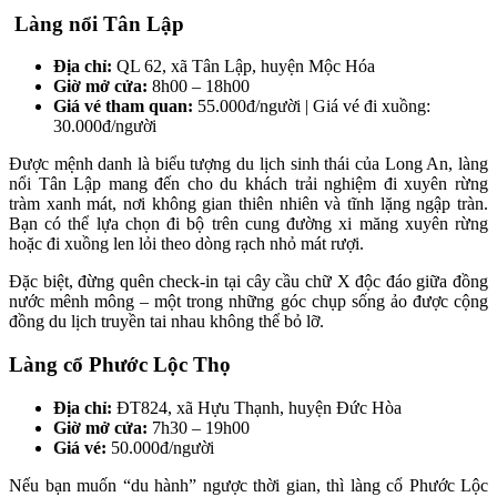
Làng nổi Tân Lập
Địa chỉ:
QL 62, xã Tân Lập, huyện Mộc Hóa
Giờ mở cửa:
8h00 – 18h00
Giá vé tham quan:
55.000đ/người | Giá vé đi xuồng:
30.000đ/người
Được mệnh danh là biểu tượng du lịch sinh thái của Long An, làng
nổi Tân Lập mang đến cho du khách trải nghiệm đi xuyên rừng
tràm xanh mát, nơi không gian thiên nhiên và tĩnh lặng ngập tràn.
Bạn có thể lựa chọn đi bộ trên cung đường xi măng xuyên rừng
hoặc đi xuồng len lỏi theo dòng rạch nhỏ mát rượi.
Đặc biệt, đừng quên check-in tại cây cầu chữ X độc đáo giữa đồng
nước mênh mông – một trong những góc chụp sống ảo được cộng
đồng du lịch truyền tai nhau không thể bỏ lỡ.
Làng cổ Phước Lộc Thọ
Địa chỉ:
ĐT824, xã Hựu Thạnh, huyện Đức Hòa
Giờ mở cửa:
7h30 – 19h00
Giá vé:
50.000đ/người
Nếu bạn muốn “du hành” ngược thời gian, thì làng cổ Phước Lộc