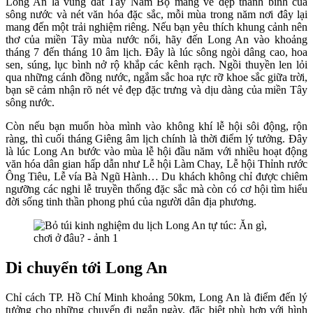
Long An là vùng đất Tây Nam Bộ mang vẻ đẹp thanh bình của
sông nước và nét văn hóa đặc sắc, mỗi mùa trong năm nơi đây lại
mang đến một trải nghiệm riêng. Nếu bạn yêu thích khung cảnh nên
thơ của miền Tây mùa nước nổi, hãy đến Long An vào khoảng
tháng 7 đến tháng 10 âm lịch. Đây là lúc sông ngòi dâng cao, hoa
sen, súng, lục bình nở rộ khắp các kênh rạch. Ngồi thuyền len lỏi
qua những cánh đồng nước, ngắm sắc hoa rực rỡ khoe sắc giữa trời,
bạn sẽ cảm nhận rõ nét vẻ đẹp đặc trưng và dịu dàng của miền Tây
sông nước.
Còn nếu bạn muốn hòa mình vào không khí lễ hội sôi động, rộn
ràng, thì cuối tháng Giêng âm lịch chính là thời điểm lý tưởng. Đây
là lúc Long An bước vào mùa lễ hội đầu năm với nhiều hoạt động
văn hóa dân gian hấp dẫn như Lễ hội Làm Chay, Lễ hội Thỉnh rước
Ông Tiêu, Lễ vía Bà Ngũ Hành… Du khách không chỉ được chiêm
ngưỡng các nghi lễ truyền thống đặc sắc mà còn có cơ hội tìm hiểu
đời sống tinh thần phong phú của người dân địa phương.
Di chuyển tới Long An
Chỉ cách TP. Hồ Chí Minh khoảng 50km, Long An là điểm đến lý
tưởng cho những chuyến đi ngắn ngày, đặc biệt phù hợp với hình