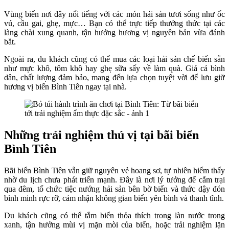
Vùng biển nơi đây nổi tiếng với các món hải sản tươi sống như ốc
vú, cầu gai, ghẹ, mực… Bạn có thể trực tiếp thưởng thức tại các
làng chài xung quanh, tận hưởng hương vị nguyên bản vừa đánh
bắt.
Ngoài ra, du khách cũng có thể mua các loại hải sản chế biến sẵn
như mực khô, tôm khô hay ghẹ sữa sấy về làm quà. Giá cả bình
dân, chất lượng đảm bảo, mang đến lựa chọn tuyệt vời để lưu giữ
hương vị biển Bình Tiên ngay tại nhà.
Những trải nghiệm thú vị tại bãi biển
Bình Tiên
Bãi biển Bình Tiên vẫn giữ nguyên vẻ hoang sơ, tự nhiên hiếm thấy
nhờ du lịch chưa phát triển mạnh. Đây là nơi lý tưởng để cắm trại
qua đêm, tổ chức tiệc nướng hải sản bên bờ biển và thức dậy đón
bình minh rực rỡ, cảm nhận không gian biển yên bình và thanh tĩnh.
Du khách cũng có thể tắm biển thỏa thích trong làn nước trong
xanh, tận hưởng mùi vị mặn mòi của biển, hoặc trải nghiệm lặn