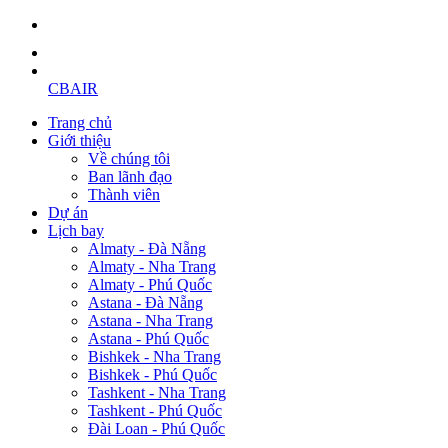
CBAIR
Trang chủ
Giới thiệu
Về chúng tôi
Ban lãnh đạo
Thành viên
Dự án
Lịch bay
Almaty - Đà Nẵng
Almaty - Nha Trang
Almaty - Phú Quốc
Astana - Đà Nẵng
Astana - Nha Trang
Astana - Phú Quốc
Bishkek - Nha Trang
Bishkek - Phú Quốc
Tashkent - Nha Trang
Tashkent - Phú Quốc
Đài Loan - Phú Quốc