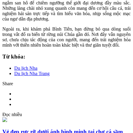
ngắm san hô để chiêm ngưỡng thế giới đại dương đầy màu sắc.
Những làng chài nhỏ xung quanh còn mang đến cơ hội câu cá, trải
nghiệm hải sản trực tiếp và tìm hiểu văn hóa, nhịp sống mộc mạc
của ngư dân địa phương.
Ngoài ra, khi khám phá Bình Tiên, bạn đừng bỏ qua dòng suối
trong vắt đổ ra biển từ rừng núi Chúa gần đó. Nơi đây vẫn nguyên
sơ, chưa chịu tác động của con người, mang đến trải nghiệm hòa
mình với thiên nhiên hoàn toàn khác biệt và thư giãn tuyệt đối.
Từ khóa:
Du lịch Nha
Du lịch Nha Trang
Share
Đọc nhiều
Vẻ đẹp rực rỡ dưới ánh bình minh tại chợ cá sầm