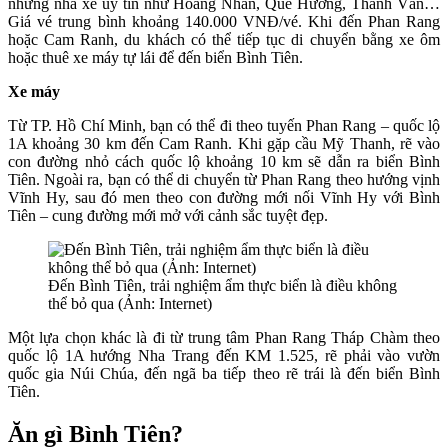
những nhà xe uy tín như Hoàng Nhân, Quê Hương, Thanh Vân…
Giá vé trung bình khoảng 140.000 VNĐ/vé. Khi đến Phan Rang
hoặc Cam Ranh, du khách có thể tiếp tục di chuyển bằng xe ôm
hoặc thuê xe máy tự lái để đến biển Bình Tiên.
Xe máy
Từ TP. Hồ Chí Minh, bạn có thể đi theo tuyến Phan Rang – quốc lộ
1A khoảng 30 km đến Cam Ranh. Khi gặp cầu Mỹ Thanh, rẽ vào
con đường nhỏ cách quốc lộ khoảng 10 km sẽ dẫn ra biển Bình
Tiên. Ngoài ra, bạn có thể di chuyển từ Phan Rang theo hướng vịnh
Vĩnh Hy, sau đó men theo con đường mới nối Vĩnh Hy với Bình
Tiên – cung đường mới mở với cảnh sắc tuyệt đẹp.
Đến Bình Tiên, trải nghiệm ẩm thực biển là điều không
thể bỏ qua (Ảnh: Internet)
Một lựa chọn khác là đi từ trung tâm Phan Rang Tháp Chàm theo
quốc lộ 1A hướng Nha Trang đến KM 1.525, rẽ phải vào vườn
quốc gia Núi Chúa, đến ngã ba tiếp theo rẽ trái là đến biển Bình
Tiên.
Ăn gì Bình Tiên?