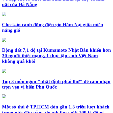
uất của Đà Nẵng
Check-in cánh đồng điện gió Đầm Nại giữa miền
nắng gió
Động đất 7,1 độ tại Kumamoto Nhật Bản khiến hơn
30 người thiệt mạng, 1 thực tập sinh Việt Nam
không quá khỏi
Top 3 món ngon "nhất định phải thử" để cảm nhận
trọn vẹn vị biển Phú Quốc
Một sở thú ở TP.HCM đón gần 1,3 triệu lượt khách
trong nửa đầu năm, doanh thu vượt 100 tỷ đồng