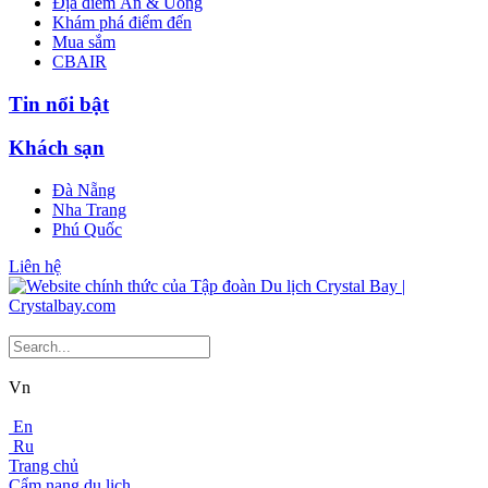
Địa điểm Ăn & Uống
Khám phá điểm đến
Mua sắm
CBAIR
Tin nổi bật
Khách sạn
Đà Nẵng
Nha Trang
Phú Quốc
Liên hệ
Vn
En
Ru
Trang chủ
Cẩm nang du lịch