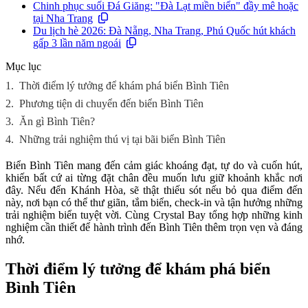
Chinh phục suối Đá Giăng: "Đà Lạt miền biển" đầy mê hoặc
tại Nha Trang
Du lịch hè 2026: Đà Nẵng, Nha Trang, Phú Quốc hút khách
gấp 3 lần năm ngoái
Mục lục
1.
Thời điểm lý tưởng để khám phá biển Bình Tiên
2.
Phương tiện di chuyển đến biển Bình Tiên
3.
Ăn gì Bình Tiên?
4.
Những trải nghiệm thú vị tại bãi biển Bình Tiên
Biển Bình Tiên mang đến cảm giác khoáng đạt, tự do và cuốn hút,
khiến bất cứ ai từng đặt chân đều muốn lưu giữ khoảnh khắc nơi
đây. Nếu đến Khánh Hòa, sẽ thật thiếu sót nếu bỏ qua điểm đến
này, nơi bạn có thể thư giãn, tắm biển, check-in và tận hưởng những
trải nghiệm biển tuyệt vời. Cùng Crystal Bay tổng hợp những kinh
nghiệm cần thiết để hành trình đến Bình Tiên thêm trọn vẹn và đáng
nhớ.
Thời điểm lý tưởng để khám phá biển
Bình Tiên