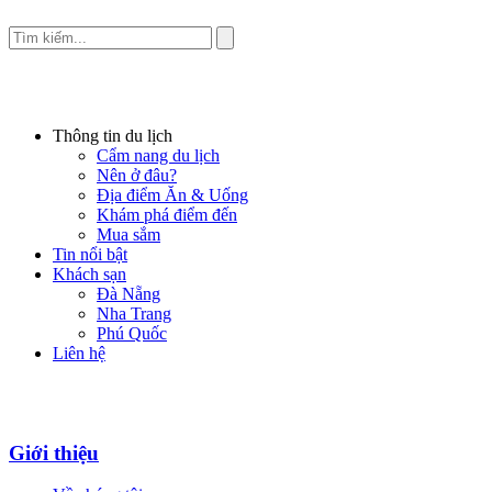
Thông tin du lịch
Cẩm nang du lịch
Nên ở đâu?
Địa điểm Ăn & Uống
Khám phá điểm đến
Mua sắm
Tin nổi bật
Khách sạn
Đà Nẵng
Nha Trang
Phú Quốc
Liên hệ
Giới thiệu