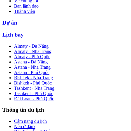
Về chúng tôi
Ban lãnh đạo
Thành viên
Dự án
Lịch bay
Almaty - Đà Nẵng
Almaty - Nha Trang
Almaty - Phú Quốc
Astana - Đà Nẵng
Astana - Nha Trang
Astana - Phú Quốc
Bishkek - Nha Trang
Bishkek - Phú Quốc
Tashkent - Nha Trang
Tashkent - Phú Quốc
Đài Loan - Phú Quốc
Thông tin du lịch
Cẩm nang du lịch
Nên ở đâu?