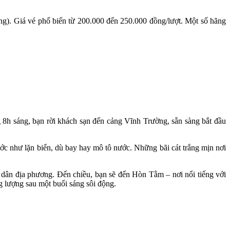
g). Giá vé phổ biến từ 200.000 đến 250.000 đồng/lượt. Một số hãng
8h sáng, bạn rời khách sạn đến cảng Vĩnh Trường, sẵn sàng bắt đầu
ớc như lặn biển, dù bay hay mô tô nước. Những bãi cát trắng mịn nơi
ư dân địa phương. Đến chiều, bạn sẽ đến Hòn Tằm – nơi nổi tiếng với
g lượng sau một buổi sáng sôi động.