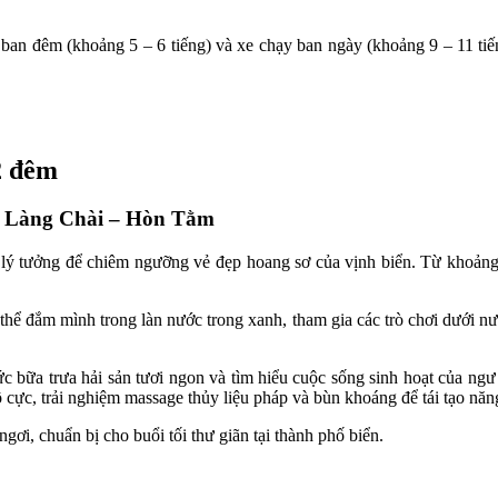
an đêm (khoảng 5 – 6 tiếng) và xe chạy ban ngày (khoảng 9 – 11 tiến
2 đêm
 – Làng Chài – Hòn Tằm
lý tưởng để chiêm ngưỡng vẻ đẹp hoang sơ của vịnh biển. Từ khoảng 
thể đắm mình trong làn nước trong xanh, tham gia các trò chơi dưới nư
.
ức bữa trưa hải sản tươi ngon và tìm hiểu cuộc sống sinh hoạt của ng
cực, trải nghiệm massage thủy liệu pháp và bùn khoáng để tái tạo năn
ơi, chuẩn bị cho buổi tối thư giãn tại thành phố biển.