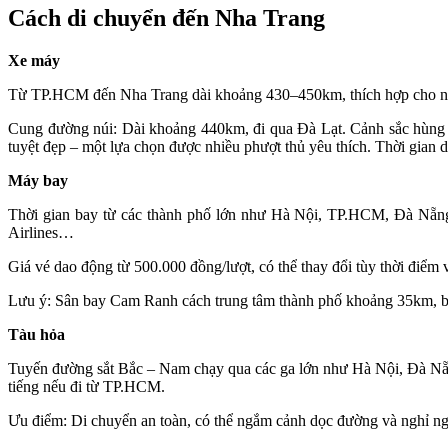
Cách di chuyển đến Nha Trang
Xe máy
Từ TP.HCM đến Nha Trang dài khoảng 430–450km, thích hợp cho nhữn
Cung đường núi: Dài khoảng 440km, đi qua Đà Lạt. Cảnh sắc hùng v
tuyệt đẹp – một lựa chọn được nhiều phượt thủ yêu thích. Thời gian d
Máy bay
Thời gian bay từ các thành phố lớn như Hà Nội, TP.HCM, Đà Nẵng 
Airlines…
Giá vé dao động từ 500.000 đồng/lượt, có thể thay đổi tùy thời điểm
Lưu ý: Sân bay Cam Ranh cách trung tâm thành phố khoảng 35km, bạn
Tàu hỏa
Tuyến đường sắt Bắc – Nam chạy qua các ga lớn như Hà Nội, Đà Nẵn
tiếng nếu đi từ TP.HCM.
Ưu điểm: Di chuyển an toàn, có thể ngắm cảnh dọc đường và nghỉ ngơ