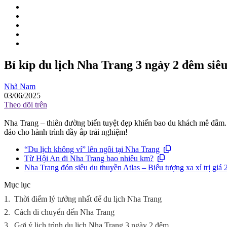
Bí kíp du lịch Nha Trang 3 ngày 2 đêm siêu
Nhã Nam
03/06/2025
Theo dõi trên
Nha Trang – thiên đường biển tuyệt đẹp khiến bao du khách mê đắm. 
đáo cho hành trình đầy ắp trải nghiệm!
“Du lịch không ví” lên ngôi tại Nha Trang
Từ Hội An đi Nha Trang bao nhiêu km?
Nha Trang đón siêu du thuyền Atlas – Biểu tượng xa xỉ trị giá
Mục lục
1.
Thời điểm lý tưởng nhất để du lịch Nha Trang
2.
Cách di chuyển đến Nha Trang
3.
Gợi ý lịch trình du lịch Nha Trang 3 ngày 2 đêm