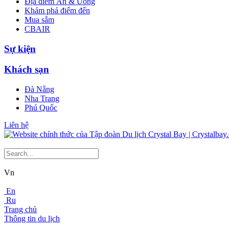
Địa điểm Ăn & Uống
Khám phá điểm đến
Mua sắm
CBAIR
Sự kiện
Khách sạn
Đà Nẵng
Nha Trang
Phú Quốc
Liên hệ
Vn
En
Ru
Trang chủ
Thông tin du lịch