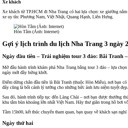
Xe khách
Xe khách từ TP.HCM đi Nha Trang có hai lựa chọn: xe giường nằm b
xe uy tín: Phương Nam, Việt Nhật, Quang Hạnh, Liên Hưng.
Hòn Tằm (Ảnh: Internet)
Gợi ý lịch trình du lịch Nha Trang 3 ngày 
Ngày đầu tiên – Trải nghiệm tour 3 đảo: Bãi Tranh
Mở đầu hành trình khám phá Nha Trang bằng tour 3 đảo – lựa chọn 
ngày mới đầy hứng khởi.
Điểm dừng chân đầu tiên là Bãi Tranh (thuộc Hòn Miễu), nơi bạn có 
đây cũng là bối cảnh lý tưởng cho những bức ảnh lưu niệm tuyệt đẹp
Sau đó, hành trình tiếp tục đến Làng Chài – nơi bạn được thưởng th
khu tắm bùn khoáng lớn nhất Việt Nam. Hãy thư giãn trong hồ bơi vô 
Tầm 15h00, kết thúc chuyến tham quan, bạn quay về khách sạn nghỉ ng
Ngày thứ hai