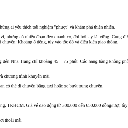
g ai yêu thích trải nghiệm "phượt" và khám phá thiên nhiên.
ĩ, nhưng có nhiều đoạn đèo quanh co, đòi hỏi tay lái vững. Cung đ
i chuyển: Khoảng 8 tiếng, tùy vào tốc độ và điều kiện giao thông.
đến Nha Trang chỉ khoảng 45 – 75 phút. Các hãng hàng không phổ b
 và chương trình khuyến mãi.
 có thể di chuyển bằng taxi hoặc xe buýt trung chuyển.
g, TP.HCM. Giá vé dao động từ 300.000 đến 650.000 đồng/lượt, tùy và
i thoải mái.