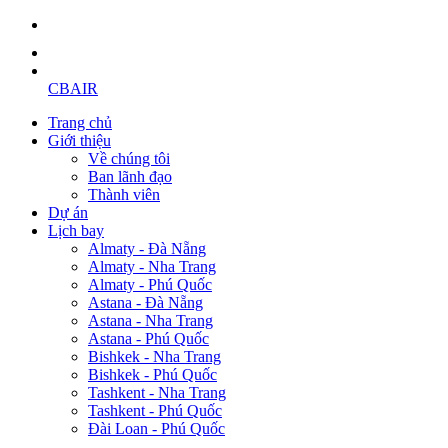
CBAIR
Trang chủ
Giới thiệu
Về chúng tôi
Ban lãnh đạo
Thành viên
Dự án
Lịch bay
Almaty - Đà Nẵng
Almaty - Nha Trang
Almaty - Phú Quốc
Astana - Đà Nẵng
Astana - Nha Trang
Astana - Phú Quốc
Bishkek - Nha Trang
Bishkek - Phú Quốc
Tashkent - Nha Trang
Tashkent - Phú Quốc
Đài Loan - Phú Quốc