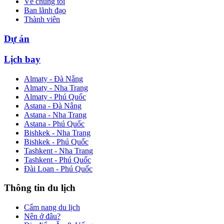
Về chúng tôi
Ban lãnh đạo
Thành viên
Dự án
Lịch bay
Almaty - Đà Nẵng
Almaty - Nha Trang
Almaty - Phú Quốc
Astana - Đà Nẵng
Astana - Nha Trang
Astana - Phú Quốc
Bishkek - Nha Trang
Bishkek - Phú Quốc
Tashkent - Nha Trang
Tashkent - Phú Quốc
Đài Loan - Phú Quốc
Thông tin du lịch
Cẩm nang du lịch
Nên ở đâu?