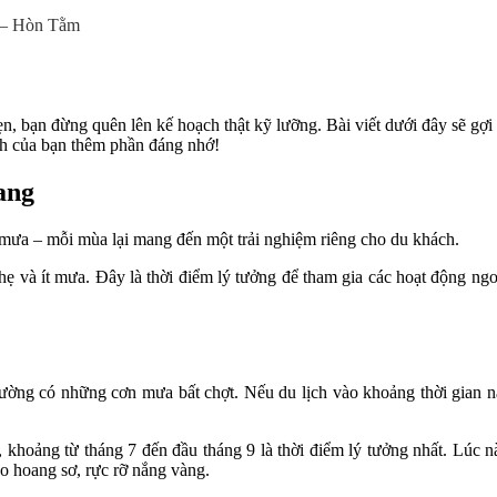
i – Hòn Tằm
, bạn đừng quên lên kế hoạch thật kỹ lưỡng. Bài viết dưới đây sẽ gợi ý 
rình của bạn thêm phần đáng nhớ!
ang
 mưa – mỗi mùa lại mang đến một trải nghiệm riêng cho du khách.
 và ít mưa. Đây là thời điểm lý tưởng để tham gia các hoạt động ngoài 
 thường có những cơn mưa bất chợt. Nếu du lịch vào khoảng thời gian
khoảng từ tháng 7 đến đầu tháng 9 là thời điểm lý tưởng nhất. Lúc này
ảo hoang sơ, rực rỡ nắng vàng.