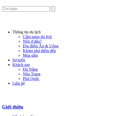
Thông tin du lịch
Cẩm nang du lịch
Nên ở đâu?
Địa điểm Ăn & Uống
Khám phá điểm đến
Mua sắm
Sự kiện
Khách sạn
Đà Nẵng
Nha Trang
Phú Quốc
Liên hệ
Giới thiệu