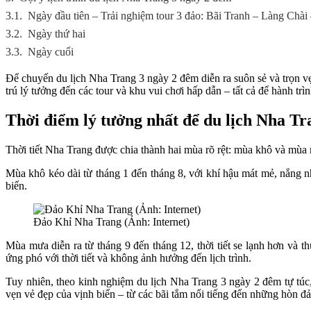
3.1.
Ngày đầu tiên – Trải nghiệm tour 3 đảo: Bãi Tranh – Làng Chà
3.2.
Ngày thứ hai
3.3.
Ngày cuối
Để chuyến du lịch Nha Trang 3 ngày 2 đêm diễn ra suôn sẻ và trọn vẹn
trú lý tưởng đến các tour và khu vui chơi hấp dẫn – tất cả để hành t
Thời điểm lý tưởng nhất để du lịch Nha Tr
Thời tiết Nha Trang được chia thành hai mùa rõ rệt: mùa khô và mùa
Mùa khô kéo dài từ tháng 1 đến tháng 8, với khí hậu mát mẻ, nắng nhẹ
biển.
Đảo Khỉ Nha Trang (Ảnh: Internet)
Mùa mưa diễn ra từ tháng 9 đến tháng 12, thời tiết se lạnh hơn và
ứng phó với thời tiết và không ảnh hưởng đến lịch trình.
Tuy nhiên, theo kinh nghiệm du lịch Nha Trang 3 ngày 2 đêm tự túc, 
vẹn vẻ đẹp của vịnh biển – từ các bãi tắm nổi tiếng đến những hòn đ