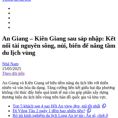
An Giang – Kiên Giang sau sáp nhập: Kết
nối tài nguyên sông, núi, biển để nâng tầm
du lịch vùng
Nhã Nam
15/05/2025
Theo dõi trên
An Giang và Kiên Giang sở hữu tiềm năng du lịch lớn với thiên
nhiên và văn hóa đa dạng. Tăng cường liên kết giữa hai địa phương
không chỉ thúc đẩy hiệu quả kinh tế mà còn góp phần xây dựng
thương hiệu du lịch liên vùng trên bản đồ quốc gia và khu vực.
Top 5 khách sạn 4 sao Hội An view đẹp, giá tốt nhất
Đi Vũng Tàu 2 ngày 1 đêm bao nhiêu tiền?
Bỏ túi kinh nghiệm du lịch Long An tự túc: Ăn gì, chơi ở