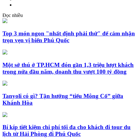
Đọc nhiều
Top 3 món ngon "nhất định phải thử" để cảm nhận
trọn vẹn vị biển Phú Quốc
Một sở thú ở TP.HCM đón gần 1,3 triệu lượt khách
trong nửa đầu năm, doanh thu vượt 100 tỷ đồng
Tanyoli có gì? Tận hưởng “tiểu Mông Cổ” giữa
Khánh Hòa
Bí kíp tiết kiệm chi phí tối đa cho khách đi tour du
lịch từ Hải Phòng đi Phú Quốc