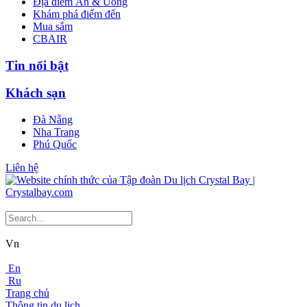
Địa điểm Ăn & Uống
Khám phá điểm đến
Mua sắm
CBAIR
Tin nổi bật
Khách sạn
Đà Nẵng
Nha Trang
Phú Quốc
Liên hệ
Vn
En
Ru
Trang chủ
Thông tin du lịch