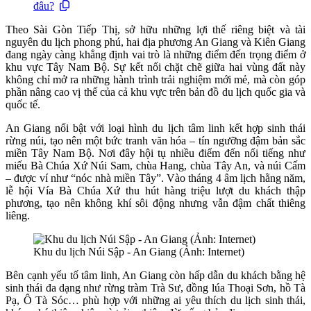
đâu?
Theo Sài Gòn Tiếp Thị, sở hữu những lợi thế riêng biệt và tài
nguyên du lịch phong phú, hai địa phương An Giang và Kiên Giang
đang ngày càng khẳng định vai trò là những điểm đến trọng điểm ở
khu vực Tây Nam Bộ. Sự kết nối chặt chẽ giữa hai vùng đất này
không chỉ mở ra những hành trình trải nghiệm mới mẻ, mà còn góp
phần nâng cao vị thế của cả khu vực trên bản đồ du lịch quốc gia và
quốc tế.
An Giang nổi bật với loại hình du lịch tâm linh kết hợp sinh thái
rừng núi, tạo nên một bức tranh văn hóa – tín ngưỡng đậm bản sắc
miền Tây Nam Bộ. Nơi đây hội tụ nhiều điểm đến nổi tiếng như
miếu Bà Chúa Xứ Núi Sam, chùa Hang, chùa Tây An, và núi Cấm
– được ví như “nóc nhà miền Tây”. Vào tháng 4 âm lịch hằng năm,
lễ hội Vía Bà Chúa Xứ thu hút hàng triệu lượt du khách thập
phương, tạo nên không khí sôi động nhưng vẫn đậm chất thiêng
liêng.
Khu du lịch Núi Sập - An Giang (Ảnh: Internet)
Bên cạnh yếu tố tâm linh, An Giang còn hấp dẫn du khách bằng hệ
sinh thái đa dạng như rừng tràm Trà Sư, đồng lúa Thoại Sơn, hồ Tà
Pạ, Ô Tà Sóc… phù hợp với những ai yêu thích du lịch sinh thái,