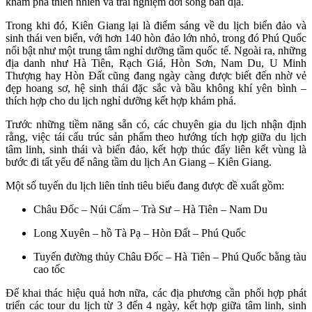
khám phá thiên nhiên và trải nghiệm đời sống bản địa.
Trong khi đó, Kiên Giang lại là điểm sáng về du lịch biển đảo và
sinh thái ven biển, với hơn 140 hòn đảo lớn nhỏ, trong đó Phú Quốc
nổi bật như một trung tâm nghỉ dưỡng tầm quốc tế. Ngoài ra, những
địa danh như Hà Tiên, Rạch Giá, Hòn Sơn, Nam Du, U Minh
Thượng hay Hòn Đất cũng đang ngày càng được biết đến nhờ vẻ
đẹp hoang sơ, hệ sinh thái đặc sắc và bầu không khí yên bình –
thích hợp cho du lịch nghỉ dưỡng kết hợp khám phá.
Trước những tiềm năng sẵn có, các chuyên gia du lịch nhận định
rằng, việc tái cấu trúc sản phẩm theo hướng tích hợp giữa du lịch
tâm linh, sinh thái và biển đảo, kết hợp thúc đẩy liên kết vùng là
bước đi tất yếu để nâng tầm du lịch An Giang – Kiên Giang.
Một số tuyến du lịch liên tỉnh tiêu biểu đang được đề xuất gồm:
Châu Đốc – Núi Cấm – Trà Sư – Hà Tiên – Nam Du
Long Xuyên – hồ Tà Pạ – Hòn Đất – Phú Quốc
Tuyến đường thủy Châu Đốc – Hà Tiên – Phú Quốc bằng tàu
cao tốc
Để khai thác hiệu quả hơn nữa, các địa phương cần phối hợp phát
triển các tour du lịch từ 3 đến 4 ngày, kết hợp giữa tâm linh, sinh