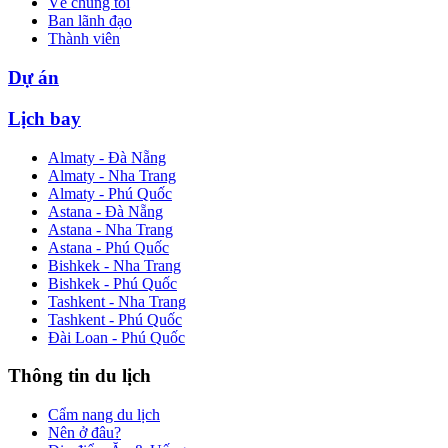
Về chúng tôi
Ban lãnh đạo
Thành viên
Dự án
Lịch bay
Almaty - Đà Nẵng
Almaty - Nha Trang
Almaty - Phú Quốc
Astana - Đà Nẵng
Astana - Nha Trang
Astana - Phú Quốc
Bishkek - Nha Trang
Bishkek - Phú Quốc
Tashkent - Nha Trang
Tashkent - Phú Quốc
Đài Loan - Phú Quốc
Thông tin du lịch
Cẩm nang du lịch
Nên ở đâu?