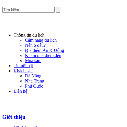
Thông tin du lịch
Cẩm nang du lịch
Nên ở đâu?
Địa điểm Ăn & Uống
Khám phá điểm đến
Mua sắm
Tin nổi bật
Khách sạn
Đà Nẵng
Nha Trang
Phú Quốc
Liên hệ
Giới thiệu