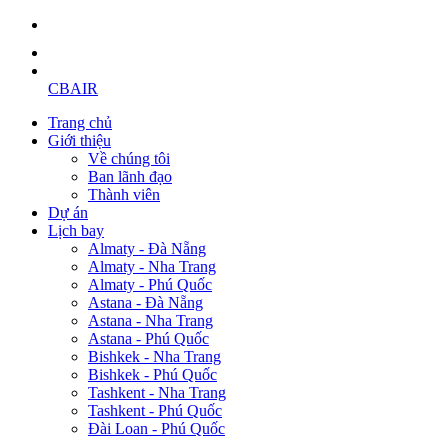
CBAIR
Trang chủ
Giới thiệu
Về chúng tôi
Ban lãnh đạo
Thành viên
Dự án
Lịch bay
Almaty - Đà Nẵng
Almaty - Nha Trang
Almaty - Phú Quốc
Astana - Đà Nẵng
Astana - Nha Trang
Astana - Phú Quốc
Bishkek - Nha Trang
Bishkek - Phú Quốc
Tashkent - Nha Trang
Tashkent - Phú Quốc
Đài Loan - Phú Quốc