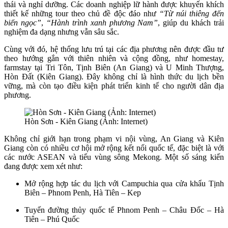
thái và nghỉ dưỡng. Các doanh nghiệp lữ hành được khuyến khích
thiết kế những tour theo chủ đề độc đáo như
“Từ núi thiêng đến
biển ngọc”
,
“Hành trình xanh phương Nam”
, giúp du khách trải
nghiệm đa dạng nhưng vẫn sâu sắc.
Cùng với đó, hệ thống lưu trú tại các địa phương nên được đầu tư
theo hướng gắn với thiên nhiên và cộng đồng, như homestay,
farmstay tại Tri Tôn, Tịnh Biên (An Giang) và U Minh Thượng,
Hòn Đất (Kiên Giang). Đây không chỉ là hình thức du lịch bền
vững, mà còn tạo điều kiện phát triển kinh tế cho người dân địa
phương.
Hòn Sơn - Kiên Giang (Ảnh: Internet)
Không chỉ giới hạn trong phạm vi nội vùng, An Giang và Kiên
Giang còn có nhiều cơ hội mở rộng kết nối quốc tế, đặc biệt là với
các nước ASEAN và tiểu vùng sông Mekong. Một số sáng kiến
đang được xem xét như:
Mở rộng hợp tác du lịch với Campuchia qua cửa khẩu Tịnh
Biên – Phnom Penh, Hà Tiên – Kep
Tuyến đường thủy quốc tế Phnom Penh – Châu Đốc – Hà
Tiên – Phú Quốc