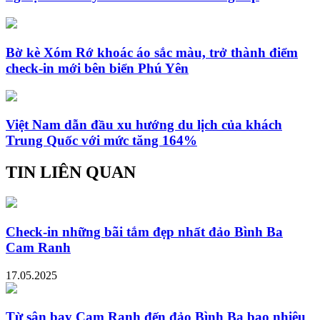
Bờ kè Xóm Rớ khoác áo sắc màu, trở thành điểm
check-in mới bên biển Phú Yên
Việt Nam dẫn đầu xu hướng du lịch của khách
Trung Quốc với mức tăng 164%
TIN LIÊN QUAN
Check-in những bãi tắm đẹp nhất đảo Bình Ba
Cam Ranh
17.05.2025
Từ sân bay Cam Ranh đến đảo Bình Ba bao nhiêu