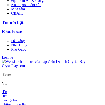
Địa điểm Ăn & Uống
Khám phá điểm đến
Mua sắm
CBAIR
Tin nổi bật
Khách sạn
Đà Nẵng
Nha Trang
Phú Quốc
Liên hệ
Vn
En
Ru
Trang chủ
Thông tin du lịch