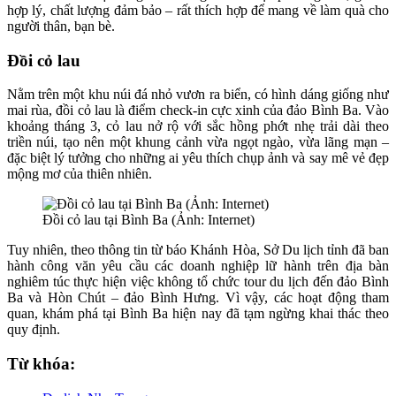
hợp lý, chất lượng đảm bảo – rất thích hợp để mang về làm quà cho
người thân, bạn bè.
Đồi cỏ lau
Nằm trên một khu núi đá nhỏ vươn ra biển, có hình dáng giống như
mai rùa, đồi cỏ lau là điểm check-in cực xinh của đảo Bình Ba. Vào
khoảng tháng 3, cỏ lau nở rộ với sắc hồng phớt nhẹ trải dài theo
triền núi, tạo nên một khung cảnh vừa ngọt ngào, vừa lãng mạn –
đặc biệt lý tưởng cho những ai yêu thích chụp ảnh và say mê vẻ đẹp
mộng mơ của thiên nhiên.
Đồi cỏ lau tại Bình Ba (Ảnh: Internet)
Tuy nhiên, theo thông tin từ báo Khánh Hòa, Sở Du lịch tỉnh đã ban
hành công văn yêu cầu các doanh nghiệp lữ hành trên địa bàn
nghiêm túc thực hiện việc không tổ chức tour du lịch đến đảo Bình
Ba và Hòn Chút – đảo Bình Hưng. Vì vậy, các hoạt động tham
quan, khám phá tại Bình Ba hiện nay đã tạm ngừng khai thác theo
quy định.
Từ khóa: