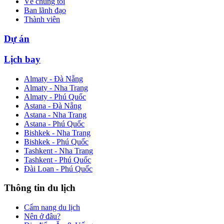
Về chúng tôi
Ban lãnh đạo
Thành viên
Dự án
Lịch bay
Almaty - Đà Nẵng
Almaty - Nha Trang
Almaty - Phú Quốc
Astana - Đà Nẵng
Astana - Nha Trang
Astana - Phú Quốc
Bishkek - Nha Trang
Bishkek - Phú Quốc
Tashkent - Nha Trang
Tashkent - Phú Quốc
Đài Loan - Phú Quốc
Thông tin du lịch
Cẩm nang du lịch
Nên ở đâu?