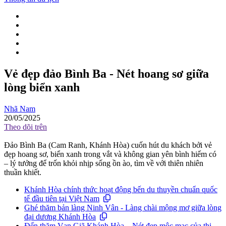
Vẻ đẹp đảo Bình Ba - Nét hoang sơ giữa
lòng biển xanh
Nhã Nam
20/05/2025
Theo dõi trên
Đảo Bình Ba (Cam Ranh, Khánh Hòa) cuốn hút du khách bởi vẻ
đẹp hoang sơ, biển xanh trong vắt và không gian yên bình hiếm có
– lý tưởng để trốn khỏi nhịp sống ồn ào, tìm về với thiên nhiên
thuần khiết.
Khánh Hòa chính thức hoạt động bến du thuyền chuẩn quốc
tế đầu tiên tại Việt Nam
Ghé thăm bản làng Ninh Vân - Làng chài mộng mơ giữa lòng
đại dương Khánh Hòa
Đến thăm Vạn Giã Khánh Hòa – Nét đẹp mộc mạc của thị