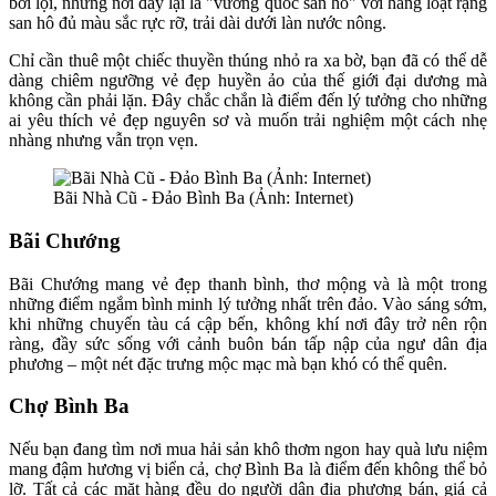
bơi lội, nhưng nơi đây lại là "vương quốc san hô" với hàng loạt rặng
san hô đủ màu sắc rực rỡ, trải dài dưới làn nước nông.
Chỉ cần thuê một chiếc thuyền thúng nhỏ ra xa bờ, bạn đã có thể dễ
dàng chiêm ngưỡng vẻ đẹp huyền ảo của thế giới đại dương mà
không cần phải lặn. Đây chắc chắn là điểm đến lý tưởng cho những
ai yêu thích vẻ đẹp nguyên sơ và muốn trải nghiệm một cách nhẹ
nhàng nhưng vẫn trọn vẹn.
Bãi Nhà Cũ - Đảo Bình Ba (Ảnh: Internet)
Bãi Chướng
Bãi Chướng mang vẻ đẹp thanh bình, thơ mộng và là một trong
những điểm ngắm bình minh lý tưởng nhất trên đảo. Vào sáng sớm,
khi những chuyến tàu cá cập bến, không khí nơi đây trở nên rộn
ràng, đầy sức sống với cảnh buôn bán tấp nập của ngư dân địa
phương – một nét đặc trưng mộc mạc mà bạn khó có thể quên.
Chợ Bình Ba
Nếu bạn đang tìm nơi mua hải sản khô thơm ngon hay quà lưu niệm
mang đậm hương vị biển cả, chợ Bình Ba là điểm đến không thể bỏ
lỡ. Tất cả các mặt hàng đều do người dân địa phương bán, giá cả