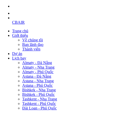
CBAIR
Trang chủ
Giới thiệu
Về chúng tôi
Ban lãnh đạo
Thành viên
Dự án
Lịch bay
Almaty - Đà Nẵng
Almaty - Nha Trang
Almaty - Phú Quốc
Astana - Đà Nẵng
Astana - Nha Trang
Astana - Phú Quốc
Bishkek - Nha Trang
Bishkek - Phú Quốc
Tashkent - Nha Trang
Tashkent - Phú Quốc
Đài Loan - Phú Quốc