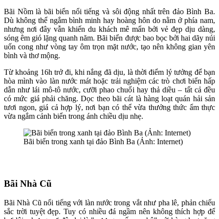
Bãi Nồm là bãi biển nổi tiếng và sôi động nhất trên đảo Bình Ba.
Dù không thể ngắm bình minh hay hoàng hôn do nằm ở phía nam,
nhưng nơi đây vẫn khiến du khách mê mẩn bởi vẻ đẹp dịu dàng,
sóng êm gió lặng quanh năm. Bãi biển được bao bọc bởi hai dãy núi
uốn cong như vòng tay ôm trọn mặt nước, tạo nên không gian yên
bình và thơ mộng.
Từ khoảng 16h trở đi, khi nắng đã dịu, là thời điểm lý tưởng để bạn
hòa mình vào làn nước mát hoặc trải nghiệm các trò chơi biển hấp
dẫn như lái mô-tô nước, cưỡi phao chuối hay thả diều – tất cả đều
có mức giá phải chăng. Dọc theo bãi cát là hàng loạt quán hải sản
tươi ngon, giá cả hợp lý, nơi bạn có thể vừa thưởng thức ẩm thực
vừa ngắm cảnh biển trong ánh chiều dịu nhẹ.
Bãi biển trong xanh tại đảo Bình Ba (Ảnh: Internet)
Bãi Nhà Cũ
Bãi Nhà Cũ nổi tiếng với làn nước trong vắt như pha lê, phản chiếu
sắc trời tuyệt đẹp. Tuy có nhiều đá ngầm nên không thích hợp để