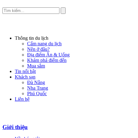
Thông tin du lịch
Cẩm nang du lịch
Nên ở đâu?
Địa điểm Ăn & Uống
Khám phá điểm đến
Mua sắm
Tin nổi bật
Khách sạn
Đà Nẵng
Nha Trang
Phú Quốc
Liên hệ
Giới thiệu