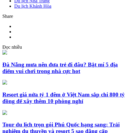
Du lịch Nha Trang
Du lịch Khánh Hòa
Share
Đọc nhiều
Đà Nẵng mưa nên đưa trẻ đi đâu? Bật mí 5 địa
điểm vui chơi trong nhà cực hot
Resort giá nửa tỷ 1 đêm ở Việt Nam sắp chi 800 tỷ
đồng để xây thêm 10 phòng nghỉ
Tour du lịch trọn gói Phú Quốc hạng sang: Trải
nghiệm du thuyền và resort 5 sao đẳng cấp