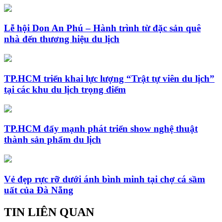
Lễ hội Don An Phú – Hành trình từ đặc sản quê
nhà đến thương hiệu du lịch
TP.HCM triển khai lực lượng “Trật tự viên du lịch”
tại các khu du lịch trọng điểm
TP.HCM đẩy mạnh phát triển show nghệ thuật
thành sản phẩm du lịch
Vẻ đẹp rực rỡ dưới ánh bình minh tại chợ cá sầm
uất của Đà Nẵng
TIN LIÊN QUAN