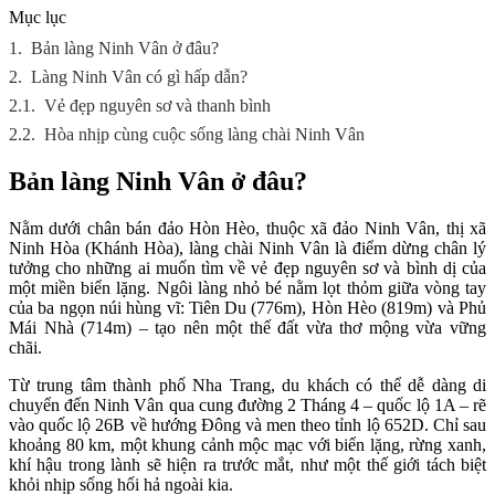
Mục lục
1.
Bản làng Ninh Vân ở đâu?
2.
Làng Ninh Vân có gì hấp dẫn?
2.1.
Vẻ đẹp nguyên sơ và thanh bình
2.2.
Hòa nhịp cùng cuộc sống làng chài Ninh Vân
Bản làng Ninh Vân ở đâu?
Nằm dưới chân bán đảo Hòn Hèo, thuộc xã đảo Ninh Vân, thị xã
Ninh Hòa (Khánh Hòa), làng chài Ninh Vân là điểm dừng chân lý
tưởng cho những ai muốn tìm về vẻ đẹp nguyên sơ và bình dị của
một miền biển lặng. Ngôi làng nhỏ bé nằm lọt thỏm giữa vòng tay
của ba ngọn núi hùng vĩ: Tiên Du (776m), Hòn Hèo (819m) và Phủ
Mái Nhà (714m) – tạo nên một thế đất vừa thơ mộng vừa vững
chãi.
Từ trung tâm thành phố Nha Trang, du khách có thể dễ dàng di
chuyển đến Ninh Vân qua cung đường 2 Tháng 4 – quốc lộ 1A – rẽ
vào quốc lộ 26B về hướng Đông và men theo tỉnh lộ 652D. Chỉ sau
khoảng 80 km, một khung cảnh mộc mạc với biển lặng, rừng xanh,
khí hậu trong lành sẽ hiện ra trước mắt, như một thế giới tách biệt
khỏi nhịp sống hối hả ngoài kia.