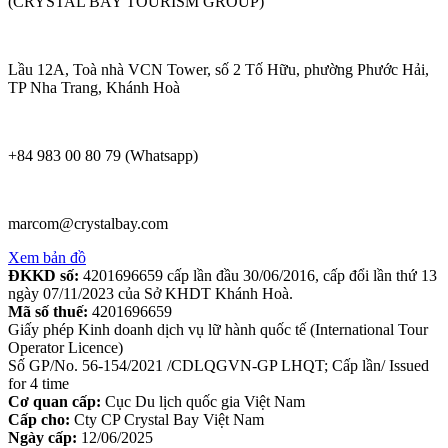
(CRYSTAL BAY TOURISM GROUP)
Lầu 12A, Toà nhà VCN Tower, số 2 Tố Hữu, phường Phước Hải,
TP Nha Trang, Khánh Hoà
+84 983 00 80 79 (Whatsapp)
marcom@crystalbay.com
Xem bản đồ
ĐKKD số:
4201696659 cấp lần đầu 30/06/2016, cấp đổi lần thứ 13
ngày 07/11/2023 của Sở KHDT Khánh Hoà.
Mã số thuế:
4201696659
Giấy phép Kinh doanh dịch vụ lữ hành quốc tế (International Tour
Operator Licence)
Số GP/No. 56-154/2021 /CDLQGVN-GP LHQT; Cấp lần/ Issued
for 4 time
Cơ quan cấp:
Cục Du lịch quốc gia Việt Nam
Cấp cho:
Cty CP Crystal Bay Việt Nam
Ngày cấp:
12/06/2025