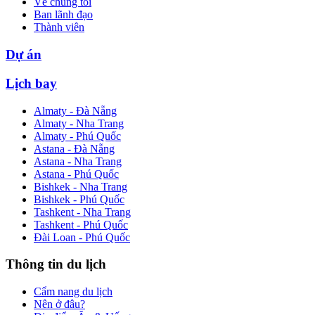
Về chúng tôi
Ban lãnh đạo
Thành viên
Dự án
Lịch bay
Almaty - Đà Nẵng
Almaty - Nha Trang
Almaty - Phú Quốc
Astana - Đà Nẵng
Astana - Nha Trang
Astana - Phú Quốc
Bishkek - Nha Trang
Bishkek - Phú Quốc
Tashkent - Nha Trang
Tashkent - Phú Quốc
Đài Loan - Phú Quốc
Thông tin du lịch
Cẩm nang du lịch
Nên ở đâu?