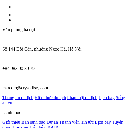
Văn phòng hà nội
Số 144 Đội Cấn, phường Ngọc Hà, Hà Nội
+84 983 00 80 79
marcom@crystalbay.com
Thông tin du lịch
Kiến thức du lịch
Pháp luật du lịch
Lịch bay
Sống
an vui
Danh mục
Giới thiệu
Ban lãnh đạo
Dự án
Thành viên
Tin tức
Lịch bay
Tuyển
dụng
Booking
Liên hệ
CBAIR