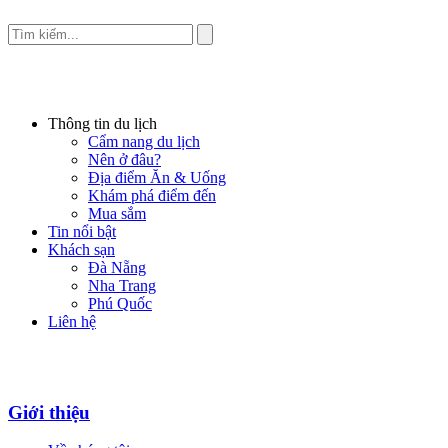
Thông tin du lịch
Cẩm nang du lịch
Nên ở đâu?
Địa điểm Ăn & Uống
Khám phá điểm đến
Mua sắm
Tin nổi bật
Khách sạn
Đà Nẵng
Nha Trang
Phú Quốc
Liên hệ
Giới thiệu