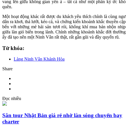
vang lên giữa không gian yên ả – tất cả như một phần ký ức khó
quên.
Một hoạt động khác rất được du khách yêu thích chính là cùng ngư
dân ra khơi, thả lưới, kéo cá, và chứng kiến khoảnh khắc thuyền cập
bến với những mẻ hải sản tươi rói, không khí mua bán nhộn nhịp
giữa làn gió biển trong lành. Chính những khoảnh khắc đời thường
ấy đã tạo nên một Ninh Vân rất thật, rất gần gũi và đầy quyến rũ.
Từ khóa:
Làng Ninh Vân Khánh Hòa
Share
Đọc nhiều
Săn tour Nhật Bản giá rẻ nhờ làn sóng chuyến bay
charter