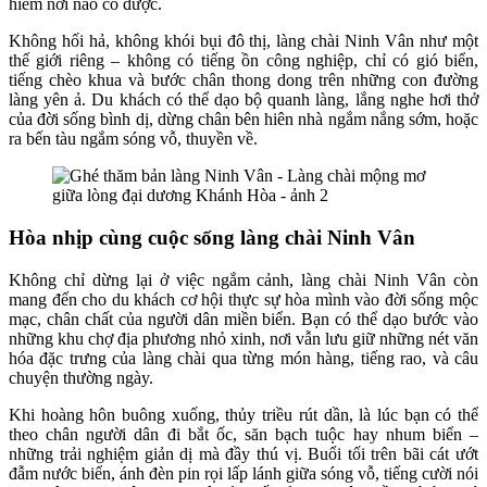
hiếm nơi nào có được.
Không hối hả, không khói bụi đô thị, làng chài Ninh Vân như một
thế giới riêng – không có tiếng ồn công nghiệp, chỉ có gió biển,
tiếng chèo khua và bước chân thong dong trên những con đường
làng yên ả. Du khách có thể dạo bộ quanh làng, lắng nghe hơi thở
của đời sống bình dị, dừng chân bên hiên nhà ngắm nắng sớm, hoặc
ra bến tàu ngắm sóng vỗ, thuyền về.
Hòa nhịp cùng cuộc sống làng chài Ninh Vân
Không chỉ dừng lại ở việc ngắm cảnh, làng chài Ninh Vân còn
mang đến cho du khách cơ hội thực sự hòa mình vào đời sống mộc
mạc, chân chất của người dân miền biển. Bạn có thể dạo bước vào
những khu chợ địa phương nhỏ xinh, nơi vẫn lưu giữ những nét văn
hóa đặc trưng của làng chài qua từng món hàng, tiếng rao, và câu
chuyện thường ngày.
Khi hoàng hôn buông xuống, thủy triều rút dần, là lúc bạn có thể
theo chân người dân đi bắt ốc, săn bạch tuộc hay nhum biển –
những trải nghiệm giản dị mà đầy thú vị. Buổi tối trên bãi cát ướt
đẫm nước biển, ánh đèn pin rọi lấp lánh giữa sóng vỗ, tiếng cười nói