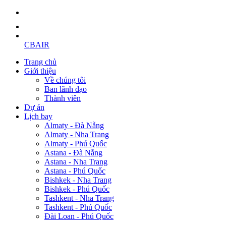
CBAIR
Trang chủ
Giới thiệu
Về chúng tôi
Ban lãnh đạo
Thành viên
Dự án
Lịch bay
Almaty - Đà Nẵng
Almaty - Nha Trang
Almaty - Phú Quốc
Astana - Đà Nẵng
Astana - Nha Trang
Astana - Phú Quốc
Bishkek - Nha Trang
Bishkek - Phú Quốc
Tashkent - Nha Trang
Tashkent - Phú Quốc
Đài Loan - Phú Quốc