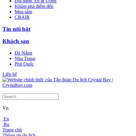
Địa điểm Ăn & Uống
Khám phá điểm đến
Mua sắm
CBAIR
Tin nổi bật
Khách sạn
Đà Nẵng
Nha Trang
Phú Quốc
Liên hệ
Vn
En
Ru
Trang chủ
Thông tin du lịch