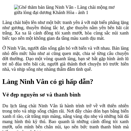
Làng chài hiện lên như một bức tranh yên ả với mặt biển phẳng lặng
như gương, thuyền thúng lắc lư, ghe thuyền nằm yên bên bãi cát
trắng. Xa xa là cánh đồng tỏi xanh mướt, hòa cùng sắc núi xanh
biếc tạo nên một không gian đa tầng màu xanh dịu mát.
Ở Ninh Vân, người dân sống gắn bó với biển và với nhau. Bản làng
nhỏ đến mức hầu như ai cũng quen mặt, chia sẻ từng câu chuyện
đời thường. Dạo một vòng quanh làng, bạn sẽ bắt gặp hình ảnh lũ
trẻ nô đùa trên bãi cát, người già thảnh thơi chuyện trò trước hiên
nhà, và nhịp sống nhẹ nhàng thấm đẫm tình quê.
Làng Ninh Vân có gì hấp dẫn?
Vẻ đẹp nguyên sơ và thanh bình
Du lịch làng chài Ninh Vân là hành trình trở về với thiên nhiên
trong trẻo và nhịp sống chậm rãi. Nơi đây chào đón bạn bằng biển
xanh rì rào, cát trắng mịn màng, nắng vàng dịu nhẹ và những bãi đá
mang hình thù kỳ thú. Bao quanh là những cánh đồng tỏi xanh
mướt, uốn mình bên chân núi, tạo nên bức tranh thanh bình mà