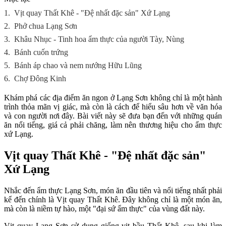
1.
Vịt quay Thất Khê - "Đệ nhất đặc sản" Xứ Lạng
2.
Phở chua Lạng Sơn
3.
Khâu Nhục - Tinh hoa ẩm thực của người Tày, Nùng
4.
Bánh cuốn trứng
5.
Bánh áp chao và nem nướng Hữu Lũng
6.
Chợ Đông Kinh
Khám phá các địa điểm ăn ngon ở Lạng Sơn không chỉ là một hành
trình thỏa mãn vị giác, mà còn là cách để hiểu sâu hơn về văn hóa
và con người nơi đây. Bài viết này sẽ đưa bạn đến với những quán
ăn nổi tiếng, giá cả phải chăng, làm nên thương hiệu cho ẩm thực
xứ Lạng.
Vịt quay Thất Khê - "Đệ nhất đặc sản"
Xứ Lạng
Nhắc đến ẩm thực Lạng Sơn, món ăn đầu tiên và nổi tiếng nhất phải
kể đến chính là Vịt quay Thất Khê. Đây không chỉ là một món ăn,
mà còn là niềm tự hào, một "đại sứ ẩm thực" của vùng đất này.
Vịt quay Lạng Sơn sử dụng giống vịt bầu Thất Khê, sau khi làm