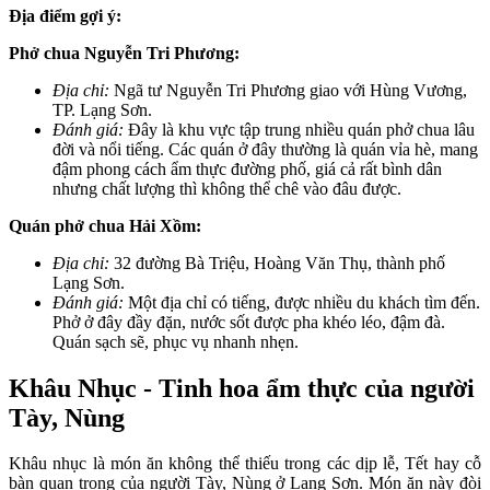
Địa điểm gợi ý:
Phở chua Nguyễn Tri Phương:
Địa chỉ:
Ngã tư Nguyễn Tri Phương giao với Hùng Vương,
TP. Lạng Sơn.
Đánh giá:
Đây là khu vực tập trung nhiều quán phở chua lâu
đời và nổi tiếng. Các quán ở đây thường là quán vỉa hè, mang
đậm phong cách ẩm thực đường phố, giá cả rất bình dân
nhưng chất lượng thì không thể chê vào đâu được.
Quán phở chua Hải Xồm:
Địa chỉ:
32 đường Bà Triệu, Hoàng Văn Thụ, thành phố
Lạng Sơn.
Đánh giá:
Một địa chỉ có tiếng, được nhiều du khách tìm đến.
Phở ở đây đầy đặn, nước sốt được pha khéo léo, đậm đà.
Quán sạch sẽ, phục vụ nhanh nhẹn.
Khâu Nhục - Tinh hoa ẩm thực của người
Tày, Nùng
Khâu nhục là món ăn không thể thiếu trong các dịp lễ, Tết hay cỗ
bàn quan trọng của người Tày, Nùng ở Lạng Sơn. Món ăn này đòi