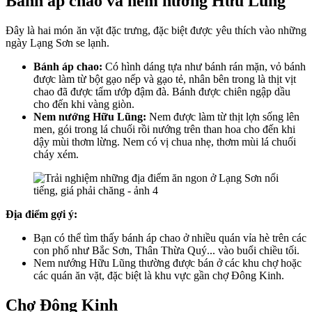
Bánh áp chao và nem nướng Hữu Lũng
Đây là hai món ăn vặt đặc trưng, đặc biệt được yêu thích vào những
ngày Lạng Sơn se lạnh.
Bánh áp chao:
Có hình dáng tựa như bánh rán mặn, vỏ bánh
được làm từ bột gạo nếp và gạo tẻ, nhân bên trong là thịt vịt
chao đã được tẩm ướp đậm đà. Bánh được chiên ngập dầu
cho đến khi vàng giòn.
Nem nướng Hữu Lũng:
Nem được làm từ thịt lợn sống lên
men, gói trong lá chuối rồi nướng trên than hoa cho đến khi
dậy mùi thơm lừng. Nem có vị chua nhẹ, thơm mùi lá chuối
cháy xém.
Địa điểm gợi ý:
Bạn có thể tìm thấy bánh áp chao ở nhiều quán vỉa hè trên các
con phố như Bắc Sơn, Thân Thừa Quý... vào buổi chiều tối.
Nem nướng Hữu Lũng thường được bán ở các khu chợ hoặc
các quán ăn vặt, đặc biệt là khu vực gần chợ Đông Kinh.
Chợ Đông Kinh