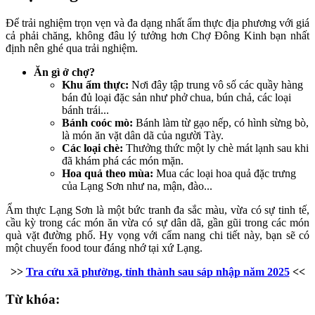
Để trải nghiệm trọn vẹn và đa dạng nhất ẩm thực địa phương với giá
cả phải chăng, không đâu lý tưởng hơn Chợ Đông Kinh bạn nhất
định nên ghé qua trải nghiệm.
Ăn gì ở chợ?
Khu ẩm thực:
Nơi đây tập trung vô số các quầy hàng
bán đủ loại đặc sản như phở chua, bún chả, các loại
bánh trái...
Bánh coóc mò:
Bánh làm từ gạo nếp, có hình sừng bò,
là món ăn vặt dân dã của người Tày.
Các loại chè:
Thưởng thức một ly chè mát lạnh sau khi
đã khám phá các món mặn.
Hoa quả theo mùa:
Mua các loại hoa quả đặc trưng
của Lạng Sơn như na, mận, đào...
Ẩm thực Lạng Sơn là một bức tranh đa sắc màu, vừa có sự tinh tế,
cầu kỳ trong các món ăn vừa có sự dân dã, gần gũi trong các món
quà vặt đường phố. Hy vọng với cẩm nang chi tiết này, bạn sẽ có
một chuyến food tour đáng nhớ tại xứ Lạng.
>>
Tra cứu xã phường, tỉnh thành sau sáp nhập năm 2025
<<
Từ khóa: