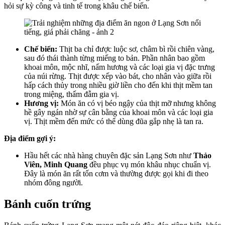
hỏi sự kỳ công và tinh tế trong khâu chế biến.
Chế biến:
Thịt ba chỉ được luộc sơ, châm bì rồi chiên vàng,
sau đó thái thành từng miếng to bản. Phần nhân bao gồm
khoai môn, mộc nhĩ, nấm hương và các loại gia vị đặc trưng
của núi rừng. Thịt được xếp vào bát, cho nhân vào giữa rồi
hấp cách thủy trong nhiều giờ liền cho đến khi thịt mềm tan
trong miệng, thấm đẫm gia vị.
Hương vị:
Món ăn có vị béo ngậy của thịt mỡ nhưng không
hề gây ngán nhờ sự cân bằng của khoai môn và các loại gia
vị. Thịt mềm đến mức có thể dùng đũa gắp nhẹ là tan ra.
Địa điểm gợi ý:
Hầu hết các nhà hàng chuyên đặc sản Lạng Sơn như
Thảo
Viên, Minh Quang
đều phục vụ món khâu nhục chuẩn vị.
Đây là món ăn rất tốn cơm và thường được gọi khi đi theo
nhóm đông người.
Bánh cuốn trứng