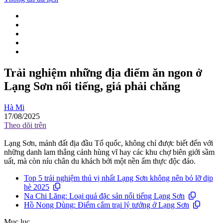
Trải nghiệm những địa điểm ăn ngon ở
Lạng Sơn nổi tiếng, giá phải chăng
Hà Mi
17/08/2025
Theo dõi trên
Lạng Sơn, mảnh đất địa đầu Tổ quốc, không chỉ được biết đến với
những danh lam thắng cảnh hùng vĩ hay các khu chợ biên giới sầm
uất, mà còn níu chân du khách bởi một nền ẩm thực độc đáo.
Top 5 trải nghiệm thú vị nhất Lạng Sơn không nên bỏ lỡ dịp
hè 2025
Na Chi Lăng: Loại quả đặc sản nổi tiếng Lạng Sơn
Hồ Nong Dùng: Điểm cắm trại lý tưởng ở Lạng Sơn
Mục lục