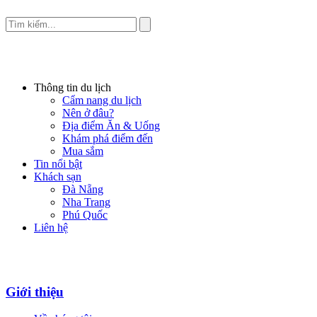
Thông tin du lịch
Cẩm nang du lịch
Nên ở đâu?
Địa điểm Ăn & Uống
Khám phá điểm đến
Mua sắm
Tin nổi bật
Khách sạn
Đà Nẵng
Nha Trang
Phú Quốc
Liên hệ
Giới thiệu