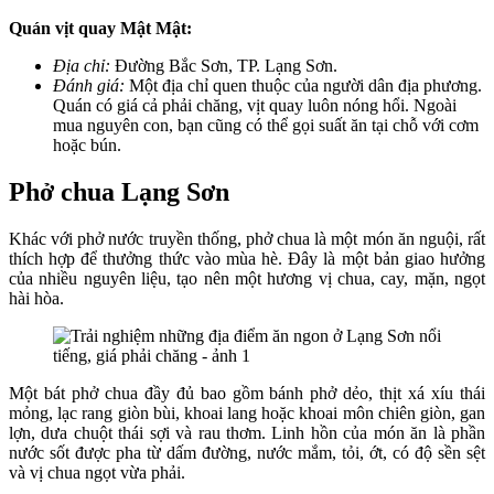
Quán vịt quay Mật Mật:
Địa chỉ:
Đường Bắc Sơn, TP. Lạng Sơn.
Đánh giá:
Một địa chỉ quen thuộc của người dân địa phương.
Quán có giá cả phải chăng, vịt quay luôn nóng hổi. Ngoài
mua nguyên con, bạn cũng có thể gọi suất ăn tại chỗ với cơm
hoặc bún.
Phở chua Lạng Sơn
Khác với phở nước truyền thống, phở chua là một món ăn nguội, rất
thích hợp để thưởng thức vào mùa hè. Đây là một bản giao hưởng
của nhiều nguyên liệu, tạo nên một hương vị chua, cay, mặn, ngọt
hài hòa.
Một bát phở chua đầy đủ bao gồm bánh phở dẻo, thịt xá xíu thái
mỏng, lạc rang giòn bùi, khoai lang hoặc khoai môn chiên giòn, gan
lợn, dưa chuột thái sợi và rau thơm. Linh hồn của món ăn là phần
nước sốt được pha từ dấm đường, nước mắm, tỏi, ớt, có độ sền sệt
và vị chua ngọt vừa phải.