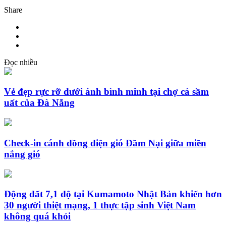
Share
Đọc nhiều
Vẻ đẹp rực rỡ dưới ánh bình minh tại chợ cá sầm
uất của Đà Nẵng
Check-in cánh đồng điện gió Đầm Nại giữa miền
nắng gió
Động đất 7,1 độ tại Kumamoto Nhật Bản khiến hơn
30 người thiệt mạng, 1 thực tập sinh Việt Nam
không quá khỏi