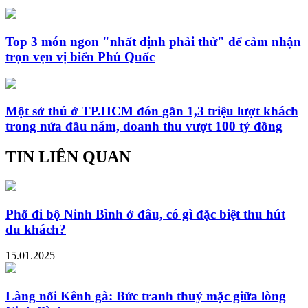
Top 3 món ngon "nhất định phải thử" để cảm nhận
trọn vẹn vị biển Phú Quốc
Một sở thú ở TP.HCM đón gần 1,3 triệu lượt khách
trong nửa đầu năm, doanh thu vượt 100 tỷ đồng
TIN LIÊN QUAN
Phố đi bộ Ninh Bình ở đâu, có gì đặc biệt thu hút
du khách?
15.01.2025
Làng nổi Kênh gà: Bức tranh thuỷ mặc giữa lòng