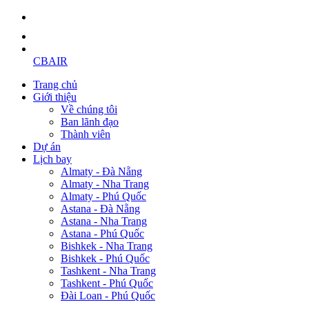
CBAIR
Trang chủ
Giới thiệu
Về chúng tôi
Ban lãnh đạo
Thành viên
Dự án
Lịch bay
Almaty - Đà Nẵng
Almaty - Nha Trang
Almaty - Phú Quốc
Astana - Đà Nẵng
Astana - Nha Trang
Astana - Phú Quốc
Bishkek - Nha Trang
Bishkek - Phú Quốc
Tashkent - Nha Trang
Tashkent - Phú Quốc
Đài Loan - Phú Quốc