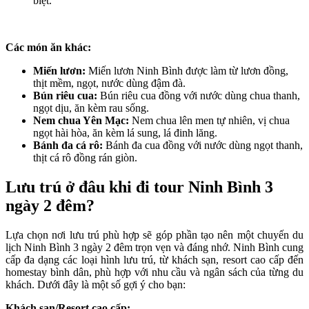
biệt.
Các món ăn khác:
Miến lươn:
Miến lươn Ninh Bình được làm từ lươn đồng,
thịt mềm, ngọt, nước dùng đậm đà.
Bún riêu cua:
Bún riêu cua đồng với nước dùng chua thanh,
ngọt dịu, ăn kèm rau sống.
Nem chua Yên Mạc:
Nem chua lên men tự nhiên, vị chua
ngọt hài hòa, ăn kèm lá sung, lá đinh lăng.
Bánh đa cá rô:
Bánh đa cua đồng với nước dùng ngọt thanh,
thịt cá rô đồng rán giòn.
Lưu trú ở đâu khi đi tour Ninh Bình 3
ngày 2 đêm?
Lựa chọn nơi lưu trú phù hợp sẽ góp phần tạo nên một chuyến du
lịch Ninh Bình 3 ngày 2 đêm trọn vẹn và đáng nhớ. Ninh Bình cung
cấp đa dạng các loại hình lưu trú, từ khách sạn, resort cao cấp đến
homestay bình dân, phù hợp với nhu cầu và ngân sách của từng du
khách. Dưới đây là một số gợi ý cho bạn:
Khách sạn/Resort cao cấp: