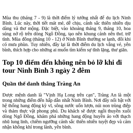
Mùa thu (tháng 7 - 9) là thời điểm lý tưởng nhất để du lịch Ninh
Bình. Lúc này, thời tiết mát mẻ, dễ chịu, cảnh sắc thiên nhiên dịu
dàng và thơ mộng. Đặc biệt, vào khoảng tháng 9, tháng 10, hoa
súng nở rộ trên dòng Ngô Đồng, tạo nên khung cảnh nên thơ, trữ
tình. Mùa đông (tháng 10 - 12) ở Ninh Bình thường se lạnh, đôi khi
có mưa phùn. Tuy nhiên, đây lại là thời điểm du lịch vắng vẻ, yên
bình, thích hợp cho những ai muốn tìm kiếm sự tĩnh lặng, thư giãn.
Top 10 điểm đến không nên bỏ lỡ khi đi
tour Ninh Bình 3 ngày 2 đêm
Quần thể danh thắng Tràng An
Được mệnh danh là "Vịnh Hạ Long trên cạn", Tràng An là một
trong những điểm đến hấp dẫn nhất Ninh Bình. Nơi đây nổi bật với
hệ thống hang động kỳ vĩ, sông nước uốn lượn, núi non trùng điệp
và thảm thực vật phong phú. Du khách sẽ được ngồi thuyền xuôi
dòng Ngô Đồng, khám phá những hang động huyền ảo với thạch
nhũ lung linh, chiêm ngưỡng cảnh sắc thiên nhiên tuyệt đẹp và cảm
nhận không khí trong lành, yên bình.