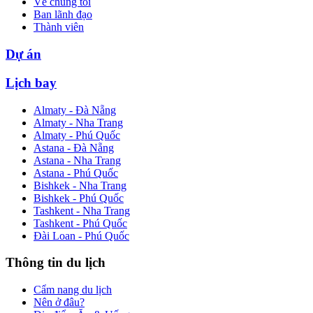
Về chúng tôi
Ban lãnh đạo
Thành viên
Dự án
Lịch bay
Almaty - Đà Nẵng
Almaty - Nha Trang
Almaty - Phú Quốc
Astana - Đà Nẵng
Astana - Nha Trang
Astana - Phú Quốc
Bishkek - Nha Trang
Bishkek - Phú Quốc
Tashkent - Nha Trang
Tashkent - Phú Quốc
Đài Loan - Phú Quốc
Thông tin du lịch
Cẩm nang du lịch
Nên ở đâu?