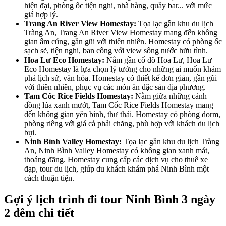
hiện đại, phòng ốc tiện nghi, nhà hàng, quầy bar... với mức
giá hợp lý.
Trang An River View Homestay:
Tọa lạc gần khu du lịch
Tràng An, Trang An River View Homestay mang đến không
gian ấm cúng, gần gũi với thiên nhiên. Homestay có phòng ốc
sạch sẽ, tiện nghi, ban công với view sông nước hữu tình.
Hoa Lư Eco Homestay:
Nằm gần cố đô Hoa Lư, Hoa Lư
Eco Homestay là lựa chọn lý tưởng cho những ai muốn khám
phá lịch sử, văn hóa. Homestay có thiết kế đơn giản, gần gũi
với thiên nhiên, phục vụ các món ăn đặc sản địa phương.
Tam Cốc Rice Fields Homestay:
Nằm giữa những cánh
đồng lúa xanh mướt, Tam Cốc Rice Fields Homestay mang
đến không gian yên bình, thư thái. Homestay có phòng dorm,
phòng riêng với giá cả phải chăng, phù hợp với khách du lịch
bụi.
Ninh Bình Valley Homestay:
Tọa lạc gần khu du lịch Tràng
An, Ninh Bình Valley Homestay có không gian xanh mát,
thoáng đãng. Homestay cung cấp các dịch vụ cho thuê xe
đạp, tour du lịch, giúp du khách khám phá Ninh Bình một
cách thuận tiện.
Gợi ý lịch trình đi tour Ninh Bình 3 ngày
2 đêm chi tiết