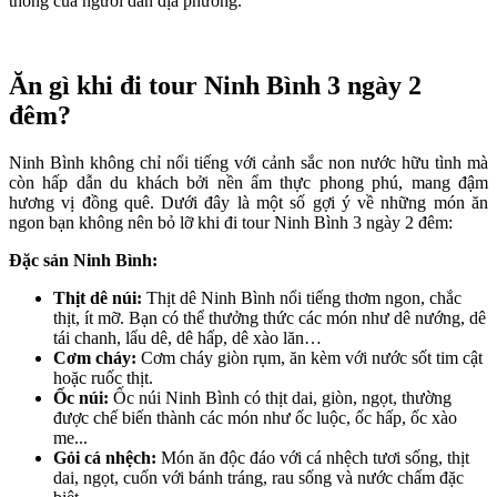
thống của người dân địa phương.
Ăn gì khi đi tour Ninh Bình 3 ngày 2
đêm?
Ninh Bình không chỉ nổi tiếng với cảnh sắc non nước hữu tình mà
còn hấp dẫn du khách bởi nền ẩm thực phong phú, mang đậm
hương vị đồng quê. Dưới đây là một số gợi ý về những món ăn
ngon bạn không nên bỏ lỡ khi đi tour Ninh Bình 3 ngày 2 đêm:
Đặc sản Ninh Bình:
Thịt dê núi:
Thịt dê Ninh Bình nổi tiếng thơm ngon, chắc
thịt, ít mỡ. Bạn có thể thưởng thức các món như dê nướng, dê
tái chanh, lẩu dê, dê hấp, dê xào lăn…
Cơm cháy:
Cơm cháy giòn rụm, ăn kèm với nước sốt tim cật
hoặc ruốc thịt.
Ốc núi:
Ốc núi Ninh Bình có thịt dai, giòn, ngọt, thường
được chế biến thành các món như ốc luộc, ốc hấp, ốc xào
me...
Gỏi cá nhệch:
Món ăn độc đáo với cá nhệch tươi sống, thịt
dai, ngọt, cuốn với bánh tráng, rau sống và nước chấm đặc