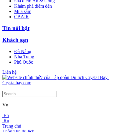
Địa điểm Ăn & Uống
Khám phá điểm đến
Mua sắm
CBAIR
Tin nổi bật
Khách sạn
Đà Nẵng
Nha Trang
Phú Quốc
Liên hệ
Vn
En
Ru
Trang chủ
Thông tin du lịch