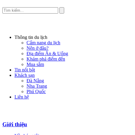
Thông tin du lịch
Cẩm nang du lịch
Nên ở đâu?
Địa điểm Ăn & Uống
Khám phá điểm đến
Mua sắm
Tin nổi bật
Khách sạn
Đà Nẵng
Nha Trang
Phú Quốc
Liên hệ
Giới thiệu