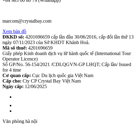
+84 983 00 80 79 (Whatsapp)
marcom@crystalbay.com
Xem bản đồ
ĐKKD số:
4201696659 cấp lần đầu 30/06/2016, cấp đổi lần thứ 13
ngày 07/11/2023 của Sở KHDT Khánh Hoà.
Mã số thuế:
4201696659
Giấy phép Kinh doanh dịch vụ lữ hành quốc tế (International Tour
Operator Licence)
Số GP/No. 56-154/2021 /CDLQGVN-GP LHQT; Cấp lần/ Issued
for 4 time
Cơ quan cấp:
Cục Du lịch quốc gia Việt Nam
Cấp cho:
Cty CP Crystal Bay Việt Nam
Ngày cấp:
12/06/2025
Văn phòng hà nội