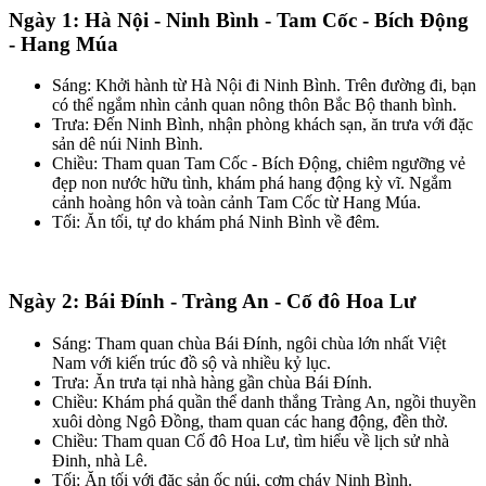
Ngày 1: Hà Nội - Ninh Bình - Tam Cốc - Bích Động
- Hang Múa
Sáng: Khởi hành từ Hà Nội đi Ninh Bình. Trên đường đi, bạn
có thể ngắm nhìn cảnh quan nông thôn Bắc Bộ thanh bình.
Trưa: Đến Ninh Bình, nhận phòng khách sạn, ăn trưa với đặc
sản dê núi Ninh Bình.
Chiều: Tham quan Tam Cốc - Bích Động, chiêm ngưỡng vẻ
đẹp non nước hữu tình, khám phá hang động kỳ vĩ. Ngắm
cảnh hoàng hôn và toàn cảnh Tam Cốc từ Hang Múa.
Tối: Ăn tối, tự do khám phá Ninh Bình về đêm.
Ngày 2: Bái Đính - Tràng An - Cố đô Hoa Lư
Sáng: Tham quan chùa Bái Đính, ngôi chùa lớn nhất Việt
Nam với kiến trúc đồ sộ và nhiều kỷ lục.
Trưa: Ăn trưa tại nhà hàng gần chùa Bái Đính.
Chiều: Khám phá quần thể danh thắng Tràng An, ngồi thuyền
xuôi dòng Ngô Đồng, tham quan các hang động, đền thờ.
Chiều: Tham quan Cố đô Hoa Lư, tìm hiểu về lịch sử nhà
Đinh, nhà Lê.
Tối: Ăn tối với đặc sản ốc núi, cơm cháy Ninh Bình.