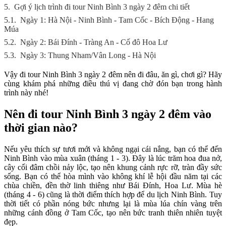
5.
Gợi ý lịch trình đi tour Ninh Bình 3 ngày 2 đêm chi tiết
5.1.
Ngày 1: Hà Nội - Ninh Bình - Tam Cốc - Bích Động - Hang
Múa
5.2.
Ngày 2: Bái Đính - Tràng An - Cố đô Hoa Lư
5.3.
Ngày 3: Thung Nham/Vân Long - Hà Nội
Vậy đi tour Ninh Bình 3 ngày 2 đêm nên đi đâu, ăn gì, chơi gì? Hãy
cùng khám phá những điều thú vị đang chờ đón bạn trong hành
trình này nhé!
Nên đi tour Ninh Bình 3 ngày 2 đêm vào
thời gian nào?
Nếu yêu thích sự tươi mới và không ngại cái nắng, bạn có thể đến
Ninh Bình vào mùa xuân (tháng 1 - 3). Đây là lúc trăm hoa đua nở,
cây cối đâm chồi nảy lộc, tạo nên khung cảnh rực rỡ, tràn đầy sức
sống. Bạn có thể hòa mình vào không khí lễ hội đầu năm tại các
chùa chiền, đền thờ linh thiêng như Bái Đính, Hoa Lư. Mùa hè
(tháng 4 - 6) cũng là thời điểm thích hợp để du lịch Ninh Bình. Tuy
thời tiết có phần nóng bức nhưng lại là mùa lúa chín vàng trên
những cánh đồng ở Tam Cốc, tạo nên bức tranh thiên nhiên tuyệt
đẹp.