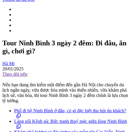
Tour Ninh Bình 3 ngày 2 đêm: Đi đâu, ăn
gì, chơi gì?
Hà Mi
20/01/2025
Theo dõi trên
Nếu bạn đang tìm kiếm một điểm đến gần Hà Nội cho chuyến du
lịch ngắn ngày, vừa được hòa mình vào thiên nhiên, vừa khám phá
lịch sử, văn hóa, thì tour Ninh Bình 3 ngày 2 đêm chính là lựa chọn
lý tưởng.
Phố đi bộ Ninh Bình ở đâu, có gì đặc biệt thu hút du khách?
Làng nổi Kênh gà: Bức tranh thuỷ mặc giữa lòng Ninh Bình
Khám phá hương vị đặc trưng của mắm tép Gia Viễn, Ninh