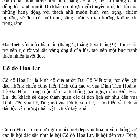
cảnh quan non nước hữu tình, hang động kỳ ảo và những cánh
đồng lúa xanh mướt. Du khách sẽ được ngồi thuyền nhỏ, len lỏi qua
những hang động với thạch nhũ muôn hình vạn trạng, chiêm
ngưỡng vẻ đẹp của núi non, sông nước và tận hưởng không khí
trong lành.
Đặc biệt, vào mùa lúa chín (tháng 5, tháng 6 và tháng 9), Tam Cốc
trở nên rực rỡ với sắc vàng óng ả của lúa, tạo nên một bức tranh
thiên nhiên tuyệt đẹp.
Cố đô Hoa Lư
Cố đô Hoa Lư là kinh đô của nước Đại Cồ Việt xưa, nơi đây ghi
dấu những chiến công hiển hách của các vị vua Đinh Tiên Hoàng,
Lê Đại Hành trong cuộc đấu tranh chống giặc ngoại xâm. Đến Hoa
Lư, du khách sẽ được tham quan các di tích lịch sử như đền vua
Đinh, đền vua Lê, lăng mộ vua Đinh, vua Lê,... tìm hiểu về lịch sử
dân tộc và những nhân vật lịch sử kiệt xuất.
Cố đô Hoa Lư còn lưu giữ nhiều nét đẹp văn hóa truyền thống với
các lễ hội đặc sắc như lễ hội Cố đô Hoa Lư, lễ hội đền vua Đinh,