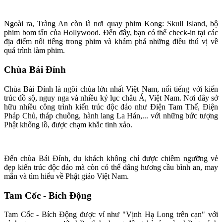
Ngoài ra, Tràng An còn là nơi quay phim Kong: Skull Island, bộ
phim bom tấn của Hollywood. Đến đây, bạn có thể check-in tại các
địa điểm nổi tiếng trong phim và khám phá những điều thú vị về
quá trình làm phim.
Chùa Bái Đính
Chùa Bái Đính là ngôi chùa lớn nhất Việt Nam, nổi tiếng với kiến
trúc đồ sộ, nguy nga và nhiều kỷ lục châu Á, Việt Nam. Nơi đây sở
hữu nhiều công trình kiến trúc độc đáo như Điện Tam Thế, Điện
Pháp Chủ, tháp chuông, hành lang La Hán,... với những bức tượng
Phật khổng lồ, được chạm khắc tinh xảo.
Đến chùa Bái Đính, du khách không chỉ được chiêm ngưỡng vẻ
đẹp kiến trúc độc đáo mà còn có thể dâng hương cầu bình an, may
mắn và tìm hiểu về Phật giáo Việt Nam.
Tam Cốc - Bích Động
Tam Cốc - Bích Động được ví như "Vịnh Hạ Long trên cạn" với