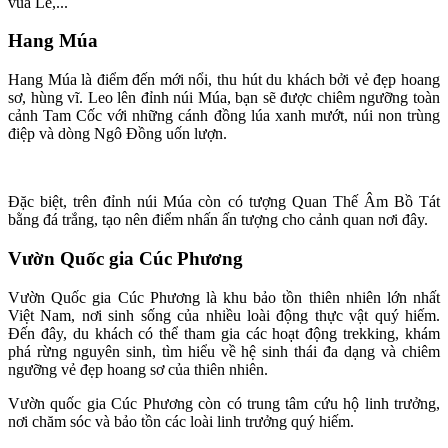
vua Lê,...
Hang Múa
Hang Múa là điểm đến mới nổi, thu hút du khách bởi vẻ đẹp hoang
sơ, hùng vĩ. Leo lên đỉnh núi Múa, bạn sẽ được chiêm ngưỡng toàn
cảnh Tam Cốc với những cánh đồng lúa xanh mướt, núi non trùng
điệp và dòng Ngô Đồng uốn lượn.
Đặc biệt, trên đỉnh núi Múa còn có tượng Quan Thế Âm Bồ Tát
bằng đá trắng, tạo nên điểm nhấn ấn tượng cho cảnh quan nơi đây.
Vườn Quốc gia Cúc Phương
Vườn Quốc gia Cúc Phương là khu bảo tồn thiên nhiên lớn nhất
Việt Nam, nơi sinh sống của nhiều loài động thực vật quý hiếm.
Đến đây, du khách có thể tham gia các hoạt động trekking, khám
phá rừng nguyên sinh, tìm hiểu về hệ sinh thái đa dạng và chiêm
ngưỡng vẻ đẹp hoang sơ của thiên nhiên.
Vườn quốc gia Cúc Phương còn có trung tâm cứu hộ linh trưởng,
nơi chăm sóc và bảo tồn các loài linh trưởng quý hiếm.