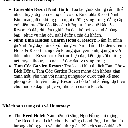
Emeralda Resort Ninh Bình:
Tọa lạc giữa khung cảnh thiên
nhiên tuyệt đẹp của vùng đất cố đô, Emeralda Resort Ninh
Bình mang đến không gian nghỉ dưỡng sang trọng, đẳng cấp
với kiến trúc độc đáo lấy cảm hứng từ làng quê Bắc Bộ.
Resort có đầy đủ tiện nghi hiện đại, hồ bơi, spa, nhà hàng,
bar... phục vụ nhu cầu nghỉ dưỡng của du khách.
Ninh Bình Hidden Charm Hotel & Resort:
Nằm ẩn mình
giữa những dãy núi đá vôi hùng vĩ, Ninh Bình Hidden Charm
Hotel & Resort mang đến không gian yên bình, gần gũi với
thiên nhiên. Resort có kiến trúc hiện đại, kết hợp với những
nét truyền thống, tạo nên sự độc đáo và sang trọng.
Tam Cốc Garden Resort:
Tọa lạc tại khu du lịch Tam Cốc -
Bích Động, Tam Cốc Garden Resort mang đến không gian
xanh mát, yên tĩnh với những bungalow được thiết kế theo
phong cách truyền thống. Resort có hồ bơi, nhà hàng, dịch vụ
cho thuê xe đạp... phục vụ nhu cầu của du khách.
Khách sạn trung cấp và Homestay:
The Reed Hotel:
Nằm bên bờ sông Ngô Đồng thơ mộng,
The Reed Hotel là lựa chọn lý tưởng cho những ai muốn tận
hưởng không gian yên tĩnh, thư giãn. Khách sạn có thiết kế