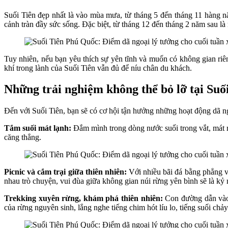
Suối Tiên đẹp nhất là vào mùa mưa, từ tháng 5 đến tháng 11 hàng 
cảnh tràn đầy sức sống. Đặc biệt, từ tháng 12 đến tháng 2 năm sau là
Tuy nhiên, nếu bạn yêu thích sự yên tĩnh và muốn có không gian ri
khí trong lành của Suối Tiên vẫn đủ để níu chân du khách.
Những trải nghiệm không thể bỏ lỡ tại Suố
Đến với Suối Tiên, bạn sẽ có cơ hội tận hưởng những hoạt động dã ng
Tắm suối mát lạnh:
Đắm mình trong dòng nước suối trong vắt, mát rư
căng thẳng.
Picnic và cắm trại giữa thiên nhiên:
Với nhiều bãi đá bằng phẳng ve
nhau trò chuyện, vui đùa giữa không gian núi rừng yên bình sẽ là kỷ
Trekking xuyên rừng, khám phá thiên nhiên:
Con đường dẫn vào 
của rừng nguyên sinh, lắng nghe tiếng chim hót líu lo, tiếng suối chả