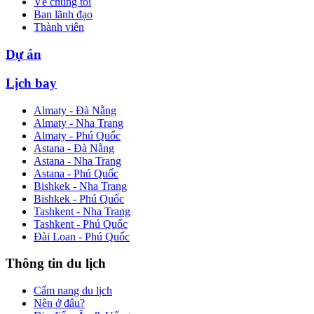
Về chúng tôi
Ban lãnh đạo
Thành viên
Dự án
Lịch bay
Almaty - Đà Nẵng
Almaty - Nha Trang
Almaty - Phú Quốc
Astana - Đà Nẵng
Astana - Nha Trang
Astana - Phú Quốc
Bishkek - Nha Trang
Bishkek - Phú Quốc
Tashkent - Nha Trang
Tashkent - Phú Quốc
Đài Loan - Phú Quốc
Thông tin du lịch
Cẩm nang du lịch
Nên ở đâu?