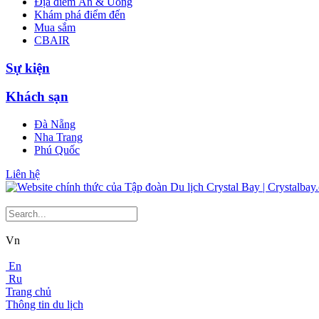
Địa điểm Ăn & Uống
Khám phá điểm đến
Mua sắm
CBAIR
Sự kiện
Khách sạn
Đà Nẵng
Nha Trang
Phú Quốc
Liên hệ
Vn
En
Ru
Trang chủ
Thông tin du lịch