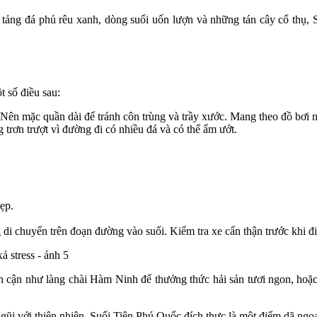
ảng đá phủ rêu xanh, dòng suối uốn lượn và những tán cây cổ thụ, S
 số điều sau:
 Nên mặc quần dài để tránh côn trùng và trầy xước. Mang theo đồ bơi n
 trơn trượt vì đường đi có nhiều đá và có thể ẩm ướt.
ẹp.
di chuyển trên đoạn đường vào suối. Kiểm tra xe cẩn thận trước khi đi
ân cận như làng chài Hàm Ninh để thưởng thức hải sản tươi ngon, hoặ
gũi với thiên nhiên, Suối Tiên Phú Quốc đích thực là một điểm dã ngoạ