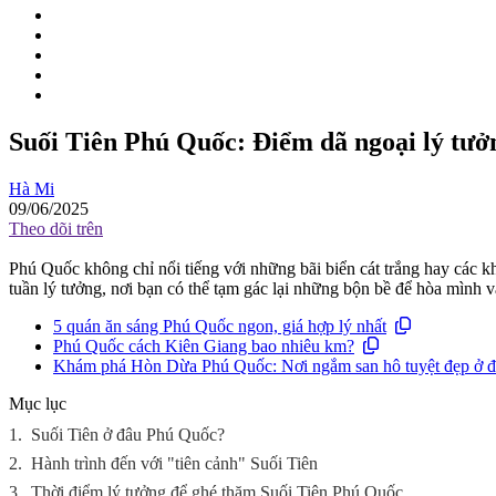
Suối Tiên Phú Quốc: Điểm dã ngoại lý tưởn
Hà Mi
09/06/2025
Theo dõi trên
Phú Quốc không chỉ nổi tiếng với những bãi biển cát trắng hay các 
tuần lý tưởng, nơi bạn có thể tạm gác lại những bộn bề để hòa mình 
5 quán ăn sáng Phú Quốc ngon, giá hợp lý nhất
Phú Quốc cách Kiên Giang bao nhiêu km?
Khám phá Hòn Dừa Phú Quốc: Nơi ngắm san hô tuyệt đẹp ở đ
Mục lục
1.
Suối Tiên ở đâu Phú Quốc?
2.
Hành trình đến với "tiên cảnh" Suối Tiên
3.
Thời điểm lý tưởng để ghé thăm Suối Tiên Phú Quốc