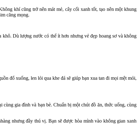
hông khí cũng trở nên mát mẻ, cây cối xanh tốt, tạo nên một khung
 sim căng mọng.
ùa khô. Dù lượng nước có thể ít hơn nhưng vẻ đẹp hoang sơ và không
uồn đổ xuống, len lỏi qua khe đá sẽ giúp bạn xua tan đi mọi mệt mỏi,
ại cùng gia đình và bạn bè. Chuẩn bị một chút đồ ăn, thức uống, cùng
hàng nhưng đầy thú vị. Bạn sẽ được hòa mình vào không gian xanh