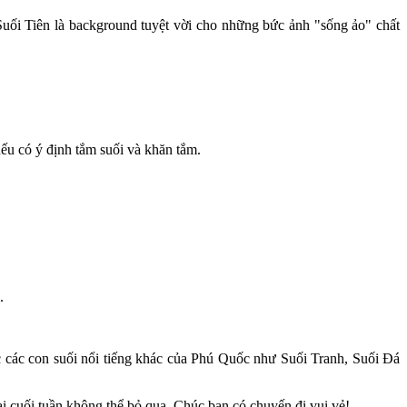
uối Tiên là background tuyệt vời cho những bức ảnh "sống ảo" chất
ếu có ý định tắm suối và khăn tắm.
.
c các con suối nổi tiếng khác của Phú Quốc như Suối Tranh, Suối Đá
i cuối tuần không thể bỏ qua. Chúc bạn có chuyến đi vui vẻ!