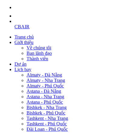
CBAIR
Trang chủ
Giới thiệu
Về chúng tôi
Ban lãnh đạo
Thành viên
Dự án
Lịch bay
Almaty - Đà Nẵng
Almaty - Nha Trang
Almaty - Phú Quốc
Astana - Đà Nẵng
Astana - Nha Trang
Astana - Phú Quốc
Bishkek - Nha Trang
Bishkek - Phú Quốc
Tashkent - Nha Trang
Tashkent - Phú Quốc
Đài Loan - Phú Quốc