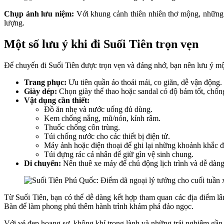
Chụp ảnh lưu niệm:
Với khung cảnh thiên nhiên thơ mộng, những t
lượng.
Một số lưu ý khi đi Suối Tiên trọn vẹn
Để chuyến đi Suối Tiên được trọn vẹn và đáng nhớ, bạn nên lưu ý một
Trang phục:
Ưu tiên quần áo thoải mái, co giãn, dễ vận động.
Giày dép:
Chọn giày thể thao hoặc sandal có độ bám tốt, chống
Vật dụng cần thiết:
Đồ ăn nhẹ và nước uống đủ dùng.
Kem chống nắng, mũ/nón, kính râm.
Thuốc chống côn trùng.
Túi chống nước cho các thiết bị điện tử.
Máy ảnh hoặc điện thoại để ghi lại những khoảnh khắc đ
Túi đựng rác cá nhân để giữ gìn vệ sinh chung.
Di chuyển:
Nên thuê xe máy để chủ động lịch trình và dễ dàng 
Từ Suối Tiên, bạn có thể dễ dàng kết hợp tham quan các địa điểm l
Bàn để làm phong phú thêm hành trình khám phá đảo ngọc.
Với vẻ đẹp hoang sơ, không khí trong lành và những trải nghiệm gần 