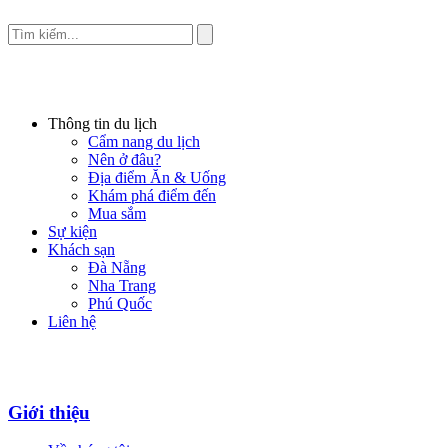
Thông tin du lịch
Cẩm nang du lịch
Nên ở đâu?
Địa điểm Ăn & Uống
Khám phá điểm đến
Mua sắm
Sự kiện
Khách sạn
Đà Nẵng
Nha Trang
Phú Quốc
Liên hệ
Giới thiệu