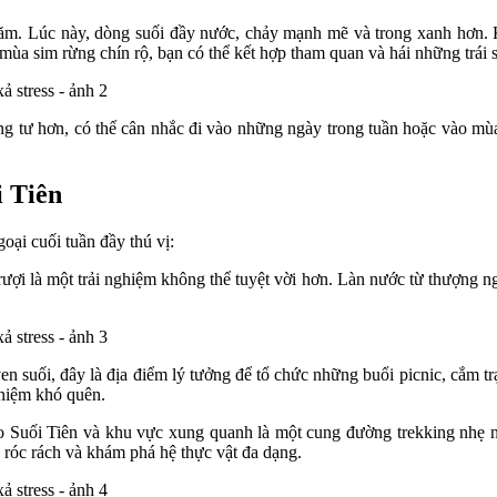
năm. Lúc này, dòng suối đầy nước, chảy mạnh mẽ và trong xanh hơn. K
 mùa sim rừng chín rộ, bạn có thể kết hợp tham quan và hái những trái
êng tư hơn, có thể cân nhắc đi vào những ngày trong tuần hoặc vào m
i Tiên
oại cuối tuần đầy thú vị:
ợi là một trải nghiệm không thể tuyệt vời hơn. Làn nước từ thượng ng
n suối, đây là địa điểm lý tưởng để tổ chức những buổi picnic, cắm tr
 niệm khó quên.
Suối Tiên và khu vực xung quanh là một cung đường trekking nhẹ n
y róc rách và khám phá hệ thực vật đa dạng.