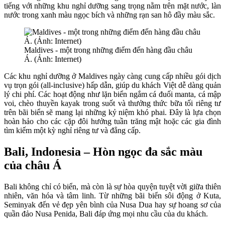
tiếng với những khu nghỉ dưỡng sang trọng nằm trên mặt nước, làn
nước trong xanh màu ngọc bích và những rạn san hô đầy màu sắc.
Maldives - một trong những điểm đến hàng đầu châu
Á. (Ảnh: Internet)
Các khu nghỉ dưỡng ở Maldives ngày càng cung cấp nhiều gói dịch
vụ trọn gói (all-inclusive) hấp dẫn, giúp du khách Việt dễ dàng quản
lý chi phí. Các hoạt động như lặn biển ngắm cá đuối manta, cá mập
voi, chèo thuyền kayak trong suốt và thưởng thức bữa tối riêng tư
trên bãi biển sẽ mang lại những kỷ niệm khó phai. Đây là lựa chọn
hoàn hảo cho các cặp đôi hưởng tuần trăng mật hoặc các gia đình
tìm kiếm một kỳ nghỉ riêng tư và đẳng cấp.
Bali, Indonesia – Hòn ngọc đa sắc màu
của châu Á
Bali không chỉ có biển, mà còn là sự hòa quyện tuyệt vời giữa thiên
nhiên, văn hóa và tâm linh. Từ những bãi biển sôi động ở Kuta,
Seminyak đến vẻ đẹp yên bình của Nusa Dua hay sự hoang sơ của
quần đảo Nusa Penida, Bali đáp ứng mọi nhu cầu của du khách.