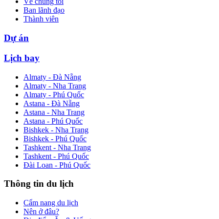
Về chúng tôi
Ban lãnh đạo
Thành viên
Dự án
Lịch bay
Almaty - Đà Nẵng
Almaty - Nha Trang
Almaty - Phú Quốc
Astana - Đà Nẵng
Astana - Nha Trang
Astana - Phú Quốc
Bishkek - Nha Trang
Bishkek - Phú Quốc
Tashkent - Nha Trang
Tashkent - Phú Quốc
Đài Loan - Phú Quốc
Thông tin du lịch
Cẩm nang du lịch
Nên ở đâu?