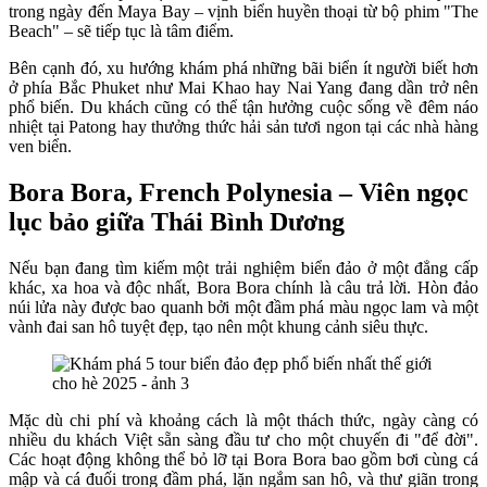
trong ngày đến Maya Bay – vịnh biển huyền thoại từ bộ phim "The
Beach" – sẽ tiếp tục là tâm điểm.
Bên cạnh đó, xu hướng khám phá những bãi biển ít người biết hơn
ở phía Bắc Phuket như Mai Khao hay Nai Yang đang dần trở nên
phổ biến. Du khách cũng có thể tận hưởng cuộc sống về đêm náo
nhiệt tại Patong hay thưởng thức hải sản tươi ngon tại các nhà hàng
ven biển.
Bora Bora, French Polynesia – Viên ngọc
lục bảo giữa Thái Bình Dương
Nếu bạn đang tìm kiếm một trải nghiệm biển đảo ở một đẳng cấp
khác, xa hoa và độc nhất, Bora Bora chính là câu trả lời. Hòn đảo
núi lửa này được bao quanh bởi một đầm phá màu ngọc lam và một
vành đai san hô tuyệt đẹp, tạo nên một khung cảnh siêu thực.
Mặc dù chi phí và khoảng cách là một thách thức, ngày càng có
nhiều du khách Việt sẵn sàng đầu tư cho một chuyến đi "để đời".
Các hoạt động không thể bỏ lỡ tại Bora Bora bao gồm bơi cùng cá
mập và cá đuối trong đầm phá, lặn ngắm san hô, và thư giãn trong