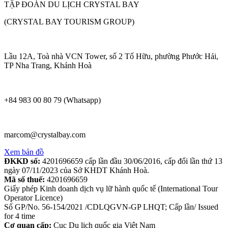
TẬP ĐOÀN DU LỊCH CRYSTAL BAY
(CRYSTAL BAY TOURISM GROUP)
Lầu 12A, Toà nhà VCN Tower, số 2 Tố Hữu, phường Phước Hải,
TP Nha Trang, Khánh Hoà
+84 983 00 80 79 (Whatsapp)
marcom@crystalbay.com
Xem bản đồ
ĐKKD số:
4201696659 cấp lần đầu 30/06/2016, cấp đổi lần thứ 13
ngày 07/11/2023 của Sở KHDT Khánh Hoà.
Mã số thuế:
4201696659
Giấy phép Kinh doanh dịch vụ lữ hành quốc tế (International Tour
Operator Licence)
Số GP/No. 56-154/2021 /CDLQGVN-GP LHQT; Cấp lần/ Issued
for 4 time
Cơ quan cấp:
Cục Du lịch quốc gia Việt Nam