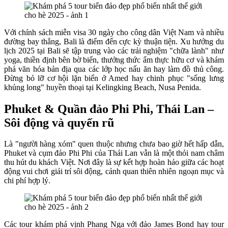
Với chính sách miễn visa 30 ngày cho công dân Việt Nam và nhiều
đường bay thẳng, Bali là điểm đến cực kỳ thuận tiện. Xu hướng du
lịch 2025 tại Bali sẽ tập trung vào các trải nghiệm "chữa lành" như
yoga, thiền định bên bờ biển, thưởng thức ẩm thực hữu cơ và khám
phá văn hóa bản địa qua các lớp học nấu ăn hay làm đồ thủ công.
Đừng bỏ lỡ cơ hội lặn biển ở Amed hay chinh phục "sống lưng
khủng long" huyền thoại tại Kelingking Beach, Nusa Penida.
Phuket & Quần đảo Phi Phi, Thái Lan –
Sôi động và quyến rũ
Là "người hàng xóm" quen thuộc nhưng chưa bao giờ hết hấp dẫn,
Phuket và cụm đảo Phi Phi của Thái Lan vẫn là một thỏi nam châm
thu hút du khách Việt. Nơi đây là sự kết hợp hoàn hảo giữa các hoạt
động vui chơi giải trí sôi động, cảnh quan thiên nhiên ngoạn mục và
chi phí hợp lý.
Các tour khám phá vịnh Phang Nga với đảo James Bond hay tour