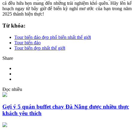
cả đều hứa hẹn mang đến những trải nghiệm khó quên. Hãy lên kế
hoạch ngay từ bây giờ để biến kỳ nghỉ mơ ước của bạn trong năm
2025 thành hiện thực!
Từ khóa:
Tour biển đảo đẹp phổ biến nhất thế giới
Tour biển đảo
Tour biển đẹp nhất thế giới
Share
Đọc nhiều
Gợi ý 5 quán buffet chay Đà Nẵng được nhiều thực
khách yêu thích