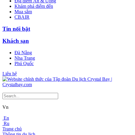
Địa điểm Ăn & Uống
Khám phá điểm đến
Mua sắm
CBAIR
Tin nổi bật
Khách sạn
Đà Nẵng
Nha Trang
Phú Quốc
Liên hệ
Vn
En
Ru
Trang chủ
Thông tin du lịch