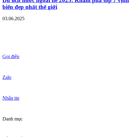
Du lịch nước ngoài hè 2025: Khám phá top 7 vịnh
biển đẹp nhất thế giới
03.06.2025
Gọi điện
Zalo
Nhắn tin
Danh mục