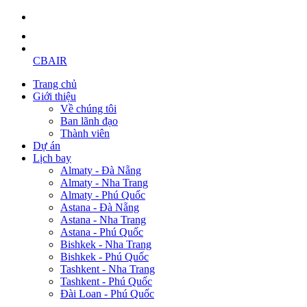
CBAIR
Trang chủ
Giới thiệu
Về chúng tôi
Ban lãnh đạo
Thành viên
Dự án
Lịch bay
Almaty - Đà Nẵng
Almaty - Nha Trang
Almaty - Phú Quốc
Astana - Đà Nẵng
Astana - Nha Trang
Astana - Phú Quốc
Bishkek - Nha Trang
Bishkek - Phú Quốc
Tashkent - Nha Trang
Tashkent - Phú Quốc
Đài Loan - Phú Quốc