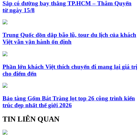
Sắp có đường bay thẳng TP.HCM – Thâm Quyến
từ ngày 15/8
Trung Quốc dồn dập bão lũ, tour du lịch của khách
Việt vẫn vận hành ổn định
Phần lớn khách Việt thích chuyến đi mang lại giá trị
cho điểm đến
Bảo tàng Gốm Bát Tràng lọt top 26 công trình kiến
trúc đẹp nhất thế giới 2026
TIN LIÊN QUAN