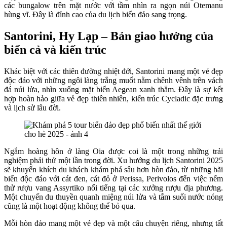
các bungalow trên mặt nước với tầm nhìn ra ngọn núi Otemanu
hùng vĩ. Đây là đỉnh cao của du lịch biển đảo sang trọng.
Santorini, Hy Lạp – Bản giao hưởng của
biển cả và kiến trúc
Khác biệt với các thiên đường nhiệt đới, Santorini mang một vẻ đẹp
độc đáo với những ngôi làng trắng muốt nằm chênh vênh trên vách
đá núi lửa, nhìn xuống mặt biển Aegean xanh thẳm. Đây là sự kết
hợp hoàn hảo giữa vẻ đẹp thiên nhiên, kiến trúc Cycladic đặc trưng
và lịch sử lâu đời.
Ngắm hoàng hôn ở làng Oia được coi là một trong những trải
nghiệm phải thử một lần trong đời. Xu hướng du lịch Santorini 2025
sẽ khuyến khích du khách khám phá sâu hơn hòn đảo, từ những bãi
biển độc đáo với cát đen, cát đỏ ở Perissa, Perivolos đến việc nếm
thử rượu vang Assyrtiko nổi tiếng tại các xưởng rượu địa phương.
Một chuyến du thuyền quanh miệng núi lửa và tắm suối nước nóng
cũng là một hoạt động không thể bỏ qua.
Mỗi hòn đảo mang một vẻ đẹp và một câu chuyện riêng, nhưng tất