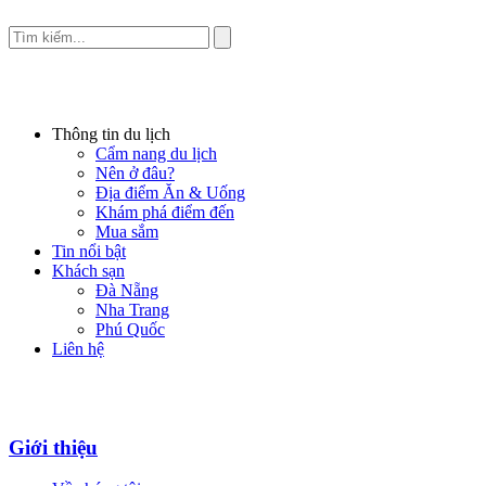
Thông tin du lịch
Cẩm nang du lịch
Nên ở đâu?
Địa điểm Ăn & Uống
Khám phá điểm đến
Mua sắm
Tin nổi bật
Khách sạn
Đà Nẵng
Nha Trang
Phú Quốc
Liên hệ
Giới thiệu