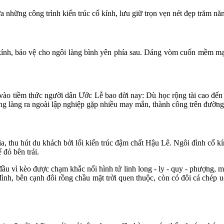
a những công trình kiến trúc cổ kính, lưu giữ trọn vẹn nét đẹp trăm n
nh, bảo vệ cho ngôi làng bình yên phía sau. Dáng vòm cuốn mềm mại
u vào tiềm thức người dân Ước Lễ bao đời nay: Dù học rộng tài cao đến
ng làng ra ngoài lập nghiệp gặp nhiều may mắn, thành công trên đường
, thu hút du khách bởi lối kiến trúc đậm chất Hậu Lê. Ngôi đình cổ k
 đỏ bên trái.
đầu vì kèo được chạm khắc nổi hình tứ linh long - ly - quy - phượng, mặ
 đình, bên cạnh đôi rồng chầu mặt trời quen thuộc, còn có đôi cá chép 