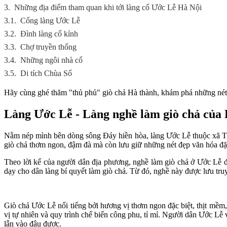
3.
Những địa điểm tham quan khi tới làng cổ Ước Lễ Hà Nội
3.1.
Cổng làng Ước Lễ
3.2.
Đình làng cổ kính
3.3.
Chợ truyền thống
3.4.
Những ngôi nhà cổ
3.5.
Di tích Chùa Sổ
Hãy cùng ghé thăm "thủ phủ" giò chả Hà thành, khám phá những nét 
Làng Ước Lễ - Làng nghề làm giò chả của
Nằm nép mình bên dòng sông Đáy hiền hòa, làng Ước Lễ thuộc xã Tân
giò chả thơm ngon, đậm đà mà còn lưu giữ những nét đẹp văn hóa đặ
Theo lời kể của người dân địa phương, nghề làm giò chả ở Ước Lễ đã
dạy cho dân làng bí quyết làm giò chả. Từ đó, nghề này được lưu truyề
Giò chả Ước Lễ nổi tiếng bởi hương vị thơm ngon đặc biệt, thịt mềm,
vị tự nhiên và quy trình chế biến công phu, tỉ mỉ. Người dân Ước Lễ 
lẫn vào đâu được.