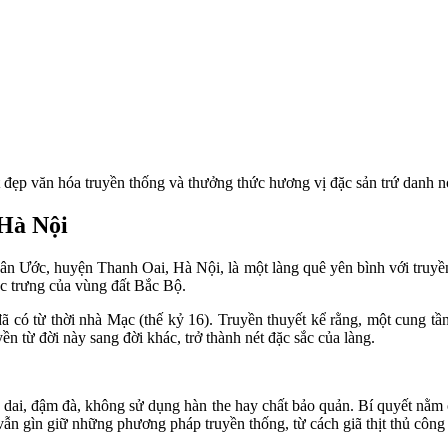
đẹp văn hóa truyền thống và thưởng thức hương vị đặc sản trứ danh nơ
 Hà Nội
 Ước, huyện Thanh Oai, Hà Nội, là một làng quê yên bình với truyền t
c trưng của vùng đất Bắc Bộ.
 có từ thời nhà Mạc (thế kỷ 16). Truyền thuyết kể rằng, một cung tần 
n từ đời này sang đời khác, trở thành nét đặc sắc của làng.
 dai, đậm đà, không sử dụng hàn the hay chất bảo quản. Bí quyết nằm ở
vẫn gìn giữ những phương pháp truyền thống, từ cách giã thịt thủ công