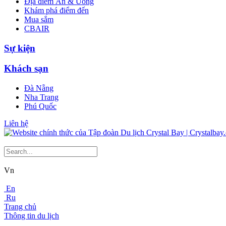
Địa điểm Ăn & Uống
Khám phá điểm đến
Mua sắm
CBAIR
Sự kiện
Khách sạn
Đà Nẵng
Nha Trang
Phú Quốc
Liên hệ
Vn
En
Ru
Trang chủ
Thông tin du lịch