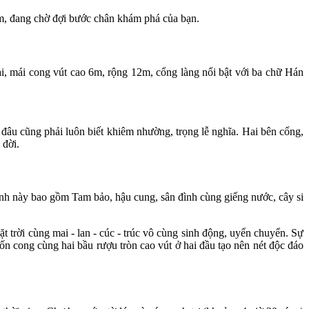
ăm, đang chờ đợi bước chân khám phá của bạn.
, mái cong vút cao 6m, rộng 12m, cổng làng nổi bật với ba chữ Hán
 đâu cũng phải luôn biết khiêm nhường, trọng lễ nghĩa. Hai bên cổng,
 đời.
ính này bao gồm Tam bảo, hậu cung, sân đình cùng giếng nước, cây si
t trời cùng mai - lan - cúc - trúc vô cùng sinh động, uyển chuyển. Sự
uốn cong cùng hai bầu rượu tròn cao vút ở hai đầu tạo nên nét độc đáo