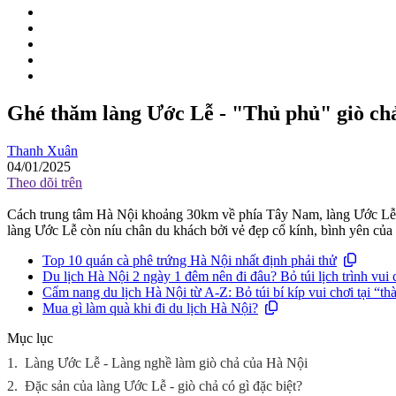
Ghé thăm làng Ước Lễ - "Thủ phủ" giò ch
Thanh Xuân
04/01/2025
Theo dõi trên
Cách trung tâm Hà Nội khoảng 30km về phía Tây Nam, làng Ước Lễ từ 
làng Ước Lễ còn níu chân du khách bởi vẻ đẹp cổ kính, bình yên của
Top 10 quán cà phê trứng Hà Nội nhất định phải thử
Du lịch Hà Nội 2 ngày 1 đêm nên đi đâu? Bỏ túi lịch trình vui c
Cẩm nang du lịch Hà Nội từ A-Z: Bỏ túi bí kíp vui chơi tại “thà
Mua gì làm quà khi đi du lịch Hà Nội?
Mục lục
1.
Làng Ước Lễ - Làng nghề làm giò chả của Hà Nội
2.
Đặc sản của làng Ước Lễ - giò chả có gì đặc biệt?