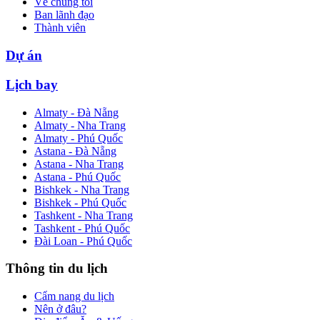
Về chúng tôi
Ban lãnh đạo
Thành viên
Dự án
Lịch bay
Almaty - Đà Nẵng
Almaty - Nha Trang
Almaty - Phú Quốc
Astana - Đà Nẵng
Astana - Nha Trang
Astana - Phú Quốc
Bishkek - Nha Trang
Bishkek - Phú Quốc
Tashkent - Nha Trang
Tashkent - Phú Quốc
Đài Loan - Phú Quốc
Thông tin du lịch
Cẩm nang du lịch
Nên ở đâu?