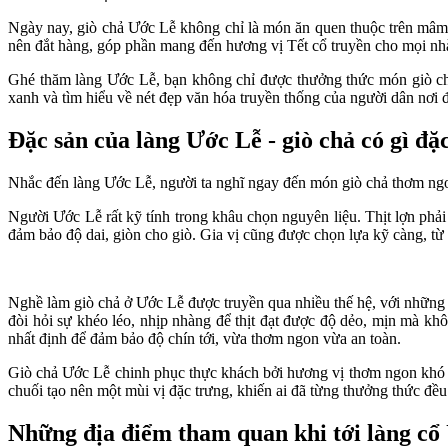
Ngày nay, giò chả Ước Lễ không chỉ là món ăn quen thuộc trên mâm 
nên đắt hàng, góp phần mang đến hương vị Tết cổ truyền cho mọi nh
Ghé thăm làng Ước Lễ, bạn không chỉ được thưởng thức món giò ch
xanh và tìm hiểu về nét đẹp văn hóa truyền thống của người dân nơi 
Đặc sản của làng Ước Lễ - giò chả có gì đặc
Nhắc đến làng Ước Lễ, người ta nghĩ ngay đến món giò chả thơm ngon
Người Ước Lễ rất kỹ tính trong khâu chọn nguyên liệu. Thịt lợn phải
đảm bảo độ dai, giòn cho giò. Gia vị cũng được chọn lựa kỹ càng, từ 
Nghề làm giò chả ở Ước Lễ được truyền qua nhiều thế hệ, với những b
đòi hỏi sự khéo léo, nhịp nhàng để thịt đạt được độ dẻo, mịn mà kh
nhất định để đảm bảo độ chín tới, vừa thơm ngon vừa an toàn.
Giò chả Ước Lễ chinh phục thực khách bởi hương vị thơm ngon khó c
chuối tạo nên một mùi vị đặc trưng, khiến ai đã từng thưởng thức đều
Những địa điểm tham quan khi tới làng cổ