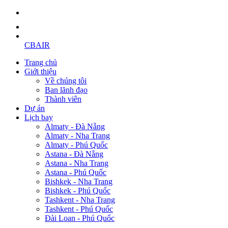
CBAIR
Trang chủ
Giới thiệu
Về chúng tôi
Ban lãnh đạo
Thành viên
Dự án
Lịch bay
Almaty - Đà Nẵng
Almaty - Nha Trang
Almaty - Phú Quốc
Astana - Đà Nẵng
Astana - Nha Trang
Astana - Phú Quốc
Bishkek - Nha Trang
Bishkek - Phú Quốc
Tashkent - Nha Trang
Tashkent - Phú Quốc
Đài Loan - Phú Quốc