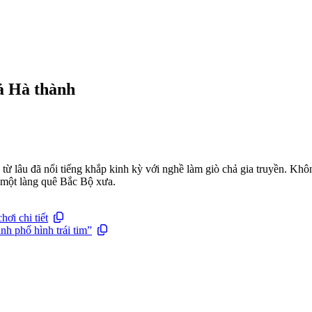
ả Hà thành
lâu đã nổi tiếng khắp kinh kỳ với nghề làm giò chả gia truyền. Khôn
 một làng quê Bắc Bộ xưa.
hơi chi tiết
nh phố hình trái tim”