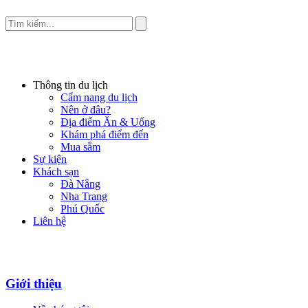
Thông tin du lịch
Cẩm nang du lịch
Nên ở đâu?
Địa điểm Ăn & Uống
Khám phá điểm đến
Mua sắm
Sự kiện
Khách sạn
Đà Nẵng
Nha Trang
Phú Quốc
Liên hệ
Giới thiệu