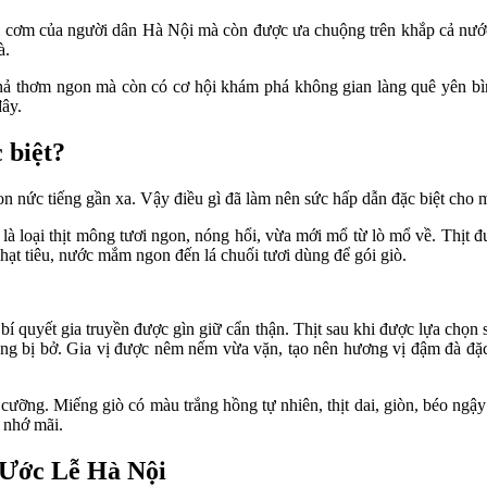
cơm của người dân Hà Nội mà còn được ưa chuộng trên khắp cả nước. 
à.
ả thơm ngon mà còn có cơ hội khám phá không gian làng quê yên bì
đây.
 biệt?
 nức tiếng gần xa. Vậy điều gì đã làm nên sức hấp dẫn đặc biệt cho 
 là loại thịt mông tươi ngon, nóng hổi, vừa mới mổ từ lò mổ về. Thịt đ
hạt tiêu, nước mắm ngon đến lá chuối tươi dùng để gói giò.
í quyết gia truyền được gìn giữ cẩn thận. Thịt sau khi được lựa chọn 
ông bị bở. Gia vị được nêm nếm vừa vặn, tạo nên hương vị đậm đà đặc t
ưỡng. Miếng giò có màu trắng hồng tự nhiên, thịt dai, giòn, béo ngậ
 nhớ mãi.
 Ước Lễ Hà Nội