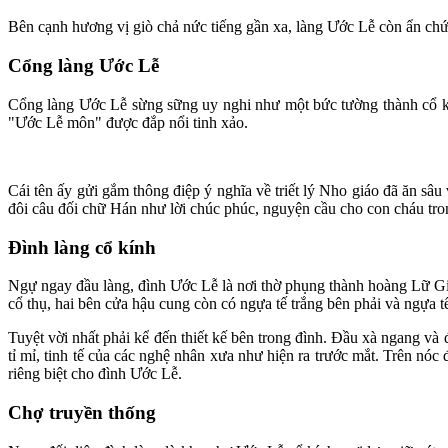
Bên cạnh hương vị giò chả nức tiếng gần xa, làng Ước Lễ còn ẩn chứ
Cổng làng Ước Lễ
Cổng làng Ước Lễ sừng sững uy nghi như một bức tường thành cổ kí
"Ước Lễ môn" được đắp nổi tinh xảo.
Cái tên ấy gửi gắm thông điệp ý nghĩa về triết lý Nho giáo đã ăn sâ
đôi câu đối chữ Hán như lời chúc phúc, nguyện cầu cho con cháu tro
Đình làng cổ kính
Ngự ngay đầu làng, đình Ước Lễ là nơi thờ phụng thành hoàng Lữ Gia
cổ thụ, hai bên cửa hậu cung còn có ngựa tế trắng bên phải và ngựa tế
Tuyệt vời nhất phải kể đến thiết kế bên trong đình. Đầu xà ngang và 
tỉ mỉ, tinh tế của các nghệ nhân xưa như hiện ra trước mắt. Trên nóc
riêng biệt cho đình Ước Lễ.
Chợ truyền thống