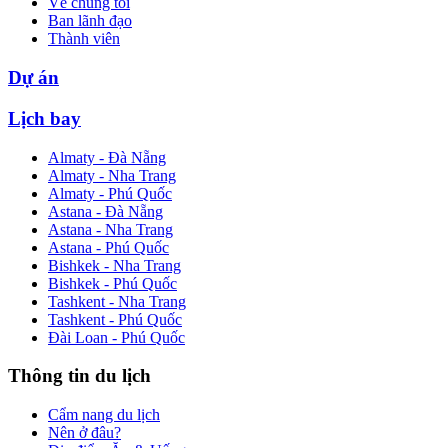
Về chúng tôi
Ban lãnh đạo
Thành viên
Dự án
Lịch bay
Almaty - Đà Nẵng
Almaty - Nha Trang
Almaty - Phú Quốc
Astana - Đà Nẵng
Astana - Nha Trang
Astana - Phú Quốc
Bishkek - Nha Trang
Bishkek - Phú Quốc
Tashkent - Nha Trang
Tashkent - Phú Quốc
Đài Loan - Phú Quốc
Thông tin du lịch
Cẩm nang du lịch
Nên ở đâu?