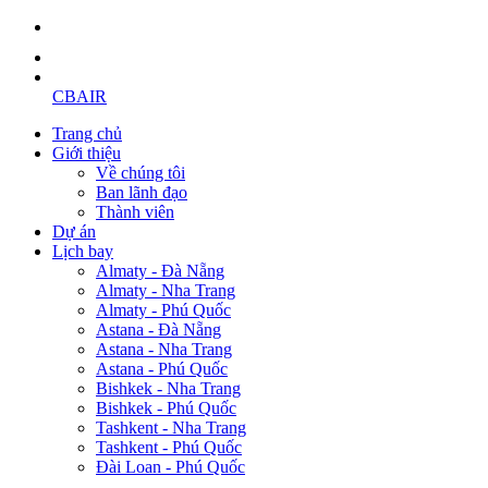
CBAIR
Trang chủ
Giới thiệu
Về chúng tôi
Ban lãnh đạo
Thành viên
Dự án
Lịch bay
Almaty - Đà Nẵng
Almaty - Nha Trang
Almaty - Phú Quốc
Astana - Đà Nẵng
Astana - Nha Trang
Astana - Phú Quốc
Bishkek - Nha Trang
Bishkek - Phú Quốc
Tashkent - Nha Trang
Tashkent - Phú Quốc
Đài Loan - Phú Quốc