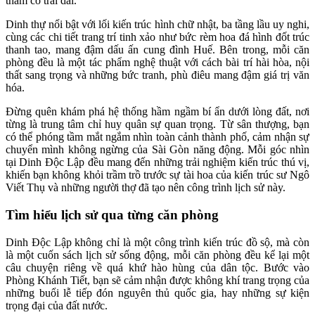
thảm cỏ trải dài.
Dinh thự nổi bật với lối kiến trúc hình chữ nhật, ba tầng lầu uy nghi,
cùng các chi tiết trang trí tinh xảo như bức rèm hoa đá hình đốt trúc
thanh tao, mang đậm dấu ấn cung đình Huế. Bên trong, mỗi căn
phòng đều là một tác phẩm nghệ thuật với cách bài trí hài hòa, nội
thất sang trọng và những bức tranh, phù điêu mang đậm giá trị văn
hóa.
Đừng quên khám phá hệ thống hầm ngầm bí ẩn dưới lòng đất, nơi
từng là trung tâm chỉ huy quân sự quan trọng. Từ sân thượng, bạn
có thể phóng tầm mắt ngắm nhìn toàn cảnh thành phố, cảm nhận sự
chuyển mình không ngừng của Sài Gòn năng động. Mỗi góc nhìn
tại Dinh Độc Lập đều mang đến những trải nghiệm kiến trúc thú vị,
khiến bạn không khỏi trầm trồ trước sự tài hoa của kiến trúc sư Ngô
Viết Thụ và những người thợ đã tạo nên công trình lịch sử này.
Tìm hiểu lịch sử qua từng căn phòng
Dinh Độc Lập không chỉ là một công trình kiến trúc đồ sộ, mà còn
là một cuốn sách lịch sử sống động, mỗi căn phòng đều kể lại một
câu chuyện riêng về quá khứ hào hùng của dân tộc. Bước vào
Phòng Khánh Tiết, bạn sẽ cảm nhận được không khí trang trọng của
những buổi lễ tiếp đón nguyên thủ quốc gia, hay những sự kiện
trọng đại của đất nước.