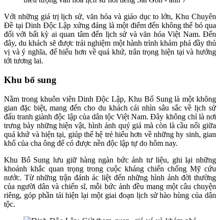
Với những giá trị lịch sử, văn hóa và giáo dục to lớn, Khu Chuyên
Đề tại Dinh Độc Lập xứng đáng là một điểm đến không thể bỏ qua
đối với bất kỳ ai quan tâm đến lịch sử và văn hóa Việt Nam. Đến
đây, du khách sẽ được trải nghiệm một hành trình khám phá đầy thú
vị và ý nghĩa, để hiểu hơn về quá khứ, trân trọng hiện tại và hướng
tới tương lai.
Khu bổ sung
Nằm trong khuôn viên Dinh Độc Lập, Khu Bổ Sung là một không
gian đặc biệt, mang đến cho du khách cái nhìn sâu sắc về lịch sử
đấu tranh giành độc lập của dân tộc Việt Nam. Đây không chỉ là nơi
trưng bày những hiện vật, hình ảnh quý giá mà còn là cầu nối giữa
quá khứ và hiện tại, giúp thế hệ trẻ hiểu hơn về những hy sinh, gian
khổ của cha ông để có được nền độc lập tự do hôm nay.
Khu Bổ Sung lưu giữ hàng ngàn bức ảnh tư liệu, ghi lại những
khoảnh khắc quan trọng trong cuộc kháng chiến chống Mỹ cứu
nước. Từ những trận đánh ác liệt đến những hình ảnh đời thường
của người dân và chiến sĩ, mỗi bức ảnh đều mang một câu chuyện
riêng, góp phần tái hiện lại một giai đoạn lịch sử hào hùng của dân
tộc.