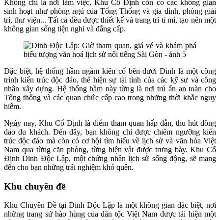
Không chỉ là nơi làm việc, Khu Cố Định còn có các không gian
sinh hoạt như phòng ngủ của Tổng Thống và gia đình, phòng giải
trí, thư viện... Tất cả đều được thiết kế và trang trí tỉ mỉ, tạo nên một
không gian sống tiện nghi và đẳng cấp.
Đặc biệt, hệ thống hầm ngầm kiên cố bên dưới Dinh là một công
trình kiến trúc độc đáo, thể hiện sự tài tình của các kỹ sư và công
nhân xây dựng. Hệ thống hầm này từng là nơi trú ẩn an toàn cho
Tổng thống và các quan chức cấp cao trong những thời khắc nguy
hiểm.
Ngày nay, Khu Cố Định là điểm tham quan hấp dẫn, thu hút đông
đảo du khách. Đến đây, bạn không chỉ được chiêm ngưỡng kiến
trúc độc đáo mà còn có cơ hội tìm hiểu về lịch sử và văn hóa Việt
Nam qua từng căn phòng, từng hiện vật được trưng bày. Khu Cố
Định Dinh Độc Lập, một chứng nhân lịch sử sống động, sẽ mang
đến cho bạn những trải nghiệm khó quên.
Khu chuyên đề
Khu Chuyên Đề tại Dinh Độc Lập là một không gian đặc biệt, nơi
những trang sử hào hùng của dân tộc Việt Nam được tái hiện một