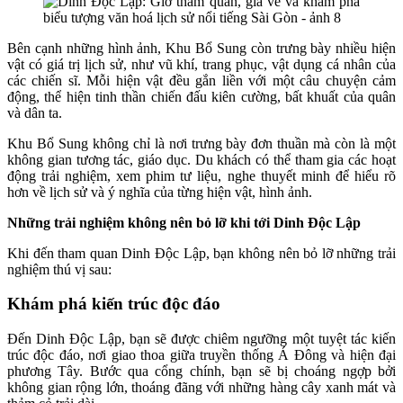
Bên cạnh những hình ảnh, Khu Bổ Sung còn trưng bày nhiều hiện
vật có giá trị lịch sử, như vũ khí, trang phục, vật dụng cá nhân của
các chiến sĩ. Mỗi hiện vật đều gắn liền với một câu chuyện cảm
động, thể hiện tinh thần chiến đấu kiên cường, bất khuất của quân
và dân ta.
Khu Bổ Sung không chỉ là nơi trưng bày đơn thuần mà còn là một
không gian tương tác, giáo dục. Du khách có thể tham gia các hoạt
động trải nghiệm, xem phim tư liệu, nghe thuyết minh để hiểu rõ
hơn về lịch sử và ý nghĩa của từng hiện vật, hình ảnh.
Những trải nghiệm không nên bỏ lỡ khi tới Dinh Độc Lập
Khi đến tham quan Dinh Độc Lập, bạn không nên bỏ lỡ những trải
nghiệm thú vị sau:
Khám phá kiến trúc độc đáo
Đến Dinh Độc Lập, bạn sẽ được chiêm ngưỡng một tuyệt tác kiến
trúc độc đáo, nơi giao thoa giữa truyền thống Á Đông và hiện đại
phương Tây. Bước qua cổng chính, bạn sẽ bị choáng ngợp bởi
không gian rộng lớn, thoáng đãng với những hàng cây xanh mát và