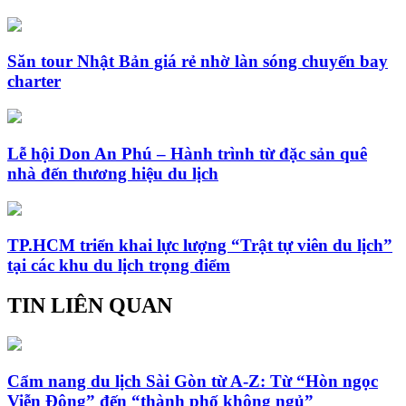
Săn tour Nhật Bản giá rẻ nhờ làn sóng chuyến bay
charter
Lễ hội Don An Phú – Hành trình từ đặc sản quê
nhà đến thương hiệu du lịch
TP.HCM triển khai lực lượng “Trật tự viên du lịch”
tại các khu du lịch trọng điểm
TIN LIÊN QUAN
Cẩm nang du lịch Sài Gòn từ A-Z: Từ “Hòn ngọc
Viễn Đông” đến “thành phố không ngủ”