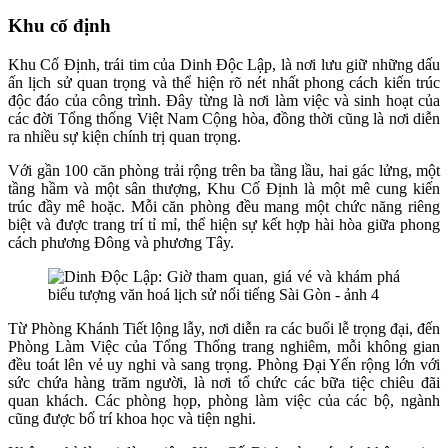
Khu cố định
Khu Cố Định, trái tim của Dinh Độc Lập, là nơi lưu giữ những dấu
ấn lịch sử quan trọng và thể hiện rõ nét nhất phong cách kiến trúc
độc đáo của công trình. Đây từng là nơi làm việc và sinh hoạt của
các đời Tổng thống Việt Nam Cộng hòa, đồng thời cũng là nơi diễn
ra nhiều sự kiện chính trị quan trọng.
Với gần 100 căn phòng trải rộng trên ba tầng lầu, hai gác lửng, một
tầng hầm và một sân thượng, Khu Cố Định là một mê cung kiến
trúc đầy mê hoặc. Mỗi căn phòng đều mang một chức năng riêng
biệt và được trang trí tỉ mỉ, thể hiện sự kết hợp hài hòa giữa phong
cách phương Đông và phương Tây.
Từ Phòng Khánh Tiết lộng lẫy, nơi diễn ra các buổi lễ trọng đại, đến
Phòng Làm Việc của Tổng Thống trang nghiêm, mỗi không gian
đều toát lên vẻ uy nghi và sang trọng. Phòng Đại Yến rộng lớn với
sức chứa hàng trăm người, là nơi tổ chức các bữa tiệc chiêu đãi
quan khách. Các phòng họp, phòng làm việc của các bộ, ngành
cũng được bố trí khoa học và tiện nghi.