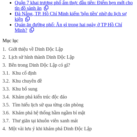
Quận 7 khai trương phố ẩm thực đầu tiên: Điểm hẹn mới cho
tín đồ sành ăn
Đà Nẵng, TP. Hồ Chí Minh kiếm 'bộn tiền' nhờ du lịch sự
kiện
Quán ăn đường phố: Ăn gì trong hai ngày ở TP Hồ Chí
Minh?
Mục lục
1.
Giới thiệu về Dinh Độc Lập
2.
Lịch sử hình thành Dinh Độc Lập
3.
Bên trong Dinh Độc Lập có gì?
3.1.
Khu cố định
3.2.
Khu chuyên đề
3.3.
Khu bổ sung
3.4.
Khám phá kiến trúc độc đáo
3.5.
Tìm hiểu lịch sử qua từng căn phòng
3.6.
Khám phá hệ thống hầm ngầm bí mật
3.7.
Thư giãn tại khuôn viên xanh mát
4.
Một vài lưu ý khi khám phá Dinh Độc Lập