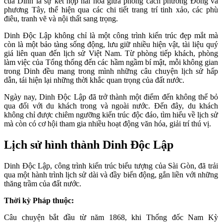
của Dinh là sự kết hợp hài hòa giữa phong cách phương Đông và
phương Tây, thể hiện qua các chi tiết trang trí tinh xảo, các phù
điêu, tranh vẽ và nội thất sang trọng.
Dinh Độc Lập không chỉ là một công trình kiến trúc đẹp mắt mà
còn là một bảo tàng sống động, lưu giữ nhiều hiện vật, tài liệu quý
giá liên quan đến lịch sử Việt Nam. Từ phòng tiếp khách, phòng
làm việc của Tổng thống đến các hầm ngầm bí mật, mỗi không gian
trong Dinh đều mang trong mình những câu chuyện lịch sử hấp
dẫn, tái hiện lại những thời khắc quan trọng của đất nước.
Ngày nay, Dinh Độc Lập đã trở thành một điểm đến không thể bỏ
qua đối với du khách trong và ngoài nước. Đến đây, du khách
không chỉ được chiêm ngưỡng kiến trúc độc đáo, tìm hiểu về lịch sử
mà còn có cơ hội tham gia nhiều hoạt động văn hóa, giải trí thú vị.
Lịch sử hình thành Dinh Độc Lập
Dinh Độc Lập, công trình kiến trúc biểu tượng của Sài Gòn, đã trải
qua một hành trình lịch sử dài và đầy biến động, gắn liền với những
thăng trầm của đất nước.
Thời kỳ Pháp thuộc:
Câu chuyện bắt đầu từ năm 1868, khi Thống đốc Nam Kỳ