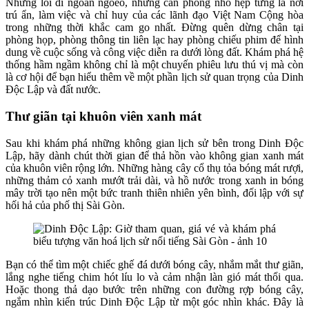
Những lối đi ngoằn ngoèo, những căn phòng nhỏ hẹp từng là nơi
trú ẩn, làm việc và chỉ huy của các lãnh đạo Việt Nam Cộng hòa
trong những thời khắc cam go nhất. Đừng quên dừng chân tại
phòng họp, phòng thông tin liên lạc hay phòng chiếu phim để hình
dung về cuộc sống và công việc diễn ra dưới lòng đất. Khám phá hệ
thống hầm ngầm không chỉ là một chuyến phiêu lưu thú vị mà còn
là cơ hội để bạn hiểu thêm về một phần lịch sử quan trọng của Dinh
Độc Lập và đất nước.
Thư giãn tại khuôn viên xanh mát
Sau khi khám phá những không gian lịch sử bên trong Dinh Độc
Lập, hãy dành chút thời gian để thả hồn vào không gian xanh mát
của khuôn viên rộng lớn. Những hàng cây cổ thụ tỏa bóng mát rượi,
những thảm cỏ xanh mướt trải dài, và hồ nước trong xanh in bóng
mây trời tạo nên một bức tranh thiên nhiên yên bình, đối lập với sự
hối hả của phố thị Sài Gòn.
Bạn có thể tìm một chiếc ghế đá dưới bóng cây, nhắm mắt thư giãn,
lắng nghe tiếng chim hót líu lo và cảm nhận làn gió mát thổi qua.
Hoặc thong thả dạo bước trên những con đường rợp bóng cây,
ngắm nhìn kiến trúc Dinh Độc Lập từ một góc nhìn khác. Đây là