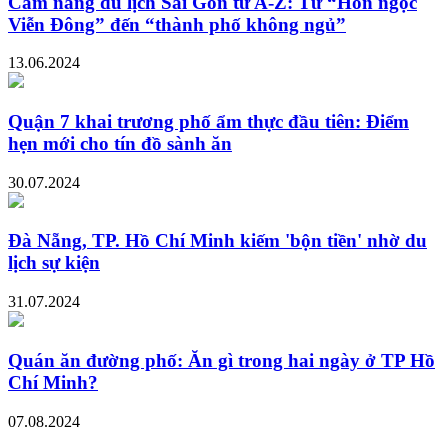
Cẩm nang du lịch Sài Gòn từ A-Z: Từ “Hòn ngọc
Viễn Đông” đến “thành phố không ngủ”
13.06.2024
Quận 7 khai trương phố ẩm thực đầu tiên: Điểm
hẹn mới cho tín đồ sành ăn
30.07.2024
Đà Nẵng, TP. Hồ Chí Minh kiếm 'bộn tiền' nhờ du
lịch sự kiện
31.07.2024
Quán ăn đường phố: Ăn gì trong hai ngày ở TP Hồ
Chí Minh?
07.08.2024