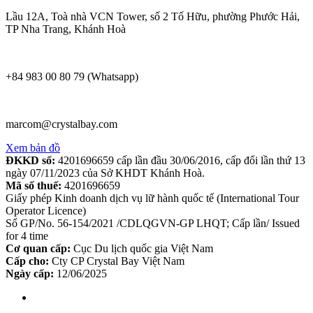
Lầu 12A, Toà nhà VCN Tower, số 2 Tố Hữu, phường Phước Hải,
TP Nha Trang, Khánh Hoà
+84 983 00 80 79 (Whatsapp)
marcom@crystalbay.com
Xem bản đồ
ĐKKD số:
4201696659 cấp lần đầu 30/06/2016, cấp đổi lần thứ 13
ngày 07/11/2023 của Sở KHDT Khánh Hoà.
Mã số thuế:
4201696659
Giấy phép Kinh doanh dịch vụ lữ hành quốc tế (International Tour
Operator Licence)
Số GP/No. 56-154/2021 /CDLQGVN-GP LHQT; Cấp lần/ Issued
for 4 time
Cơ quan cấp:
Cục Du lịch quốc gia Việt Nam
Cấp cho:
Cty CP Crystal Bay Việt Nam
Ngày cấp:
12/06/2025