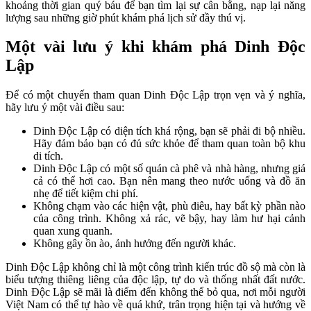
khoảng thời gian quý báu để bạn tìm lại sự cân bằng, nạp lại năng
lượng sau những giờ phút khám phá lịch sử đầy thú vị.
Một vài lưu ý khi khám phá Dinh Độc
Lập
Để có một chuyến tham quan Dinh Độc Lập trọn vẹn và ý nghĩa,
hãy lưu ý một vài điều sau:
Dinh Độc Lập có diện tích khá rộng, bạn sẽ phải đi bộ nhiều.
Hãy đảm bảo bạn có đủ sức khỏe để tham quan toàn bộ khu
di tích.
Dinh Độc Lập có một số quán cà phê và nhà hàng, nhưng giá
cả có thể hơi cao. Bạn nên mang theo nước uống và đồ ăn
nhẹ để tiết kiệm chi phí.
Không chạm vào các hiện vật, phù điêu, hay bất kỳ phần nào
của công trình. Không xả rác, vẽ bậy, hay làm hư hại cảnh
quan xung quanh.
Không gây ồn ào, ảnh hưởng đến người khác.
Dinh Độc Lập không chỉ là một công trình kiến trúc đồ sộ mà còn là
biểu tượng thiêng liêng của độc lập, tự do và thống nhất đất nước.
Dinh Độc Lập sẽ mãi là điểm đến không thể bỏ qua, nơi mỗi người
Việt Nam có thể tự hào về quá khứ, trân trọng hiện tại và hướng về