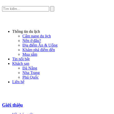
Thông tin du lịch
Cẩm nang du lịch
Nên ở đâu?
Địa điểm Ăn & Uống
Khám phá điểm đến
Mua sắm
Tin nổi bật
Khách sạn
Đà Nẵng
Nha Trang
Phú Quốc
Liên hệ
Giới thiệu