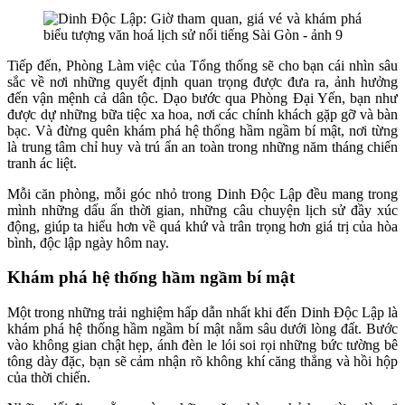
Tiếp đến, Phòng Làm việc của Tổng thống sẽ cho bạn cái nhìn sâu
sắc về nơi những quyết định quan trọng được đưa ra, ảnh hưởng
đến vận mệnh cả dân tộc. Dạo bước qua Phòng Đại Yến, bạn như
được dự những bữa tiệc xa hoa, nơi các chính khách gặp gỡ và bàn
bạc. Và đừng quên khám phá hệ thống hầm ngầm bí mật, nơi từng
là trung tâm chỉ huy và trú ẩn an toàn trong những năm tháng chiến
tranh ác liệt.
Mỗi căn phòng, mỗi góc nhỏ trong Dinh Độc Lập đều mang trong
mình những dấu ấn thời gian, những câu chuyện lịch sử đầy xúc
động, giúp ta hiểu hơn về quá khứ và trân trọng hơn giá trị của hòa
bình, độc lập ngày hôm nay.
Khám phá hệ thống hầm ngầm bí mật
Một trong những trải nghiệm hấp dẫn nhất khi đến Dinh Độc Lập là
khám phá hệ thống hầm ngầm bí mật nằm sâu dưới lòng đất. Bước
vào không gian chật hẹp, ánh đèn le lói soi rọi những bức tường bê
tông dày đặc, bạn sẽ cảm nhận rõ không khí căng thẳng và hồi hộp
của thời chiến.