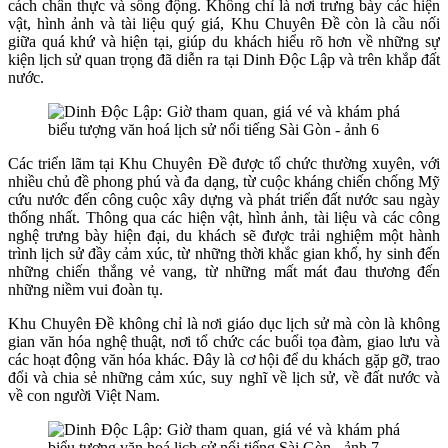
cách chân thực và sống động. Không chỉ là nơi trưng bày các hiện
vật, hình ảnh và tài liệu quý giá, Khu Chuyên Đề còn là cầu nối
giữa quá khứ và hiện tại, giúp du khách hiểu rõ hơn về những sự
kiện lịch sử quan trọng đã diễn ra tại Dinh Độc Lập và trên khắp đất
nước.
Các triển lãm tại Khu Chuyên Đề được tổ chức thường xuyên, với
nhiều chủ đề phong phú và đa dạng, từ cuộc kháng chiến chống Mỹ
cứu nước đến công cuộc xây dựng và phát triển đất nước sau ngày
thống nhất. Thông qua các hiện vật, hình ảnh, tài liệu và các công
nghệ trưng bày hiện đại, du khách sẽ được trải nghiệm một hành
trình lịch sử đầy cảm xúc, từ những thời khắc gian khổ, hy sinh đến
những chiến thắng vẻ vang, từ những mất mát đau thương đến
những niềm vui đoàn tụ.
Khu Chuyên Đề không chỉ là nơi giáo dục lịch sử mà còn là không
gian văn hóa nghệ thuật, nơi tổ chức các buổi tọa đàm, giao lưu và
các hoạt động văn hóa khác. Đây là cơ hội để du khách gặp gỡ, trao
đổi và chia sẻ những cảm xúc, suy nghĩ về lịch sử, về đất nước và
về con người Việt Nam.