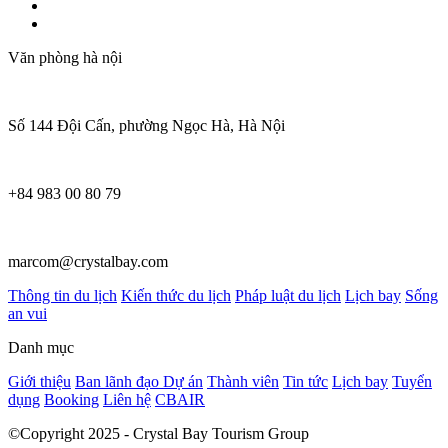
Văn phòng hà nội
Số 144 Đội Cấn, phường Ngọc Hà, Hà Nội
+84 983 00 80 79
marcom@crystalbay.com
Thông tin du lịch
Kiến thức du lịch
Pháp luật du lịch
Lịch bay
Sống
an vui
Danh mục
Giới thiệu
Ban lãnh đạo
Dự án
Thành viên
Tin tức
Lịch bay
Tuyển
dụng
Booking
Liên hệ
CBAIR
©Copyright 2025 - Crystal Bay Tourism Group