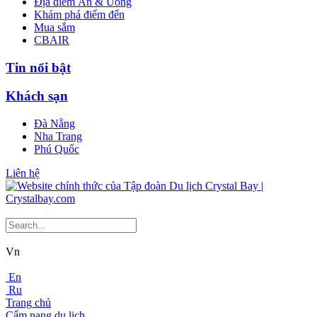
Địa điểm Ăn & Uống
Khám phá điểm đến
Mua sắm
CBAIR
Tin nổi bật
Khách sạn
Đà Nẵng
Nha Trang
Phú Quốc
Liên hệ
Vn
En
Ru
Trang chủ
Cẩm nang du lịch