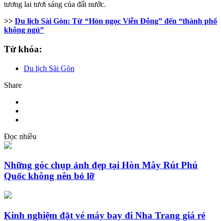
tương lai tươi sáng của đất nước.
>>
Du lịch Sài Gòn: Từ “Hòn ngọc Viễn Đông” đến “thành phố
không ngủ”
Từ khóa:
Du lịch Sài Gòn
Share
Đọc nhiều
Những góc chụp ảnh đẹp tại Hòn Mây Rút Phú
Quốc không nên bỏ lỡ
Kinh nghiệm đặt vé máy bay đi Nha Trang giá rẻ