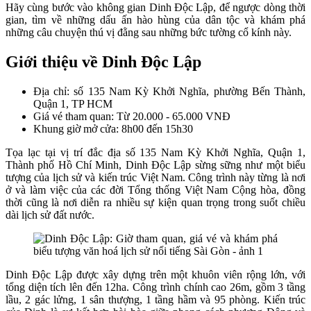
Hãy cùng bước vào không gian Dinh Độc Lập, để ngược dòng thời
gian, tìm về những dấu ấn hào hùng của dân tộc và khám phá
những câu chuyện thú vị đằng sau những bức tường cổ kính này.
Giới thiệu về Dinh Độc Lập
Địa chỉ: số 135 Nam Kỳ Khởi Nghĩa, phường Bến Thành,
Quận 1, TP HCM
Giá vé tham quan: Từ 20.000 - 65.000 VNĐ
Khung giờ mở cửa: 8h00 đến 15h30
Tọa lạc tại vị trí đắc địa số 135 Nam Kỳ Khởi Nghĩa, Quận 1,
Thành phố Hồ Chí Minh, Dinh Độc Lập sừng sững như một biểu
tượng của lịch sử và kiến trúc Việt Nam. Công trình này từng là nơi
ở và làm việc của các đời Tổng thống Việt Nam Cộng hòa, đồng
thời cũng là nơi diễn ra nhiều sự kiện quan trọng trong suốt chiều
dài lịch sử đất nước.
Dinh Độc Lập được xây dựng trên một khuôn viên rộng lớn, với
tổng diện tích lên đến 12ha. Công trình chính cao 26m, gồm 3 tầng
lầu, 2 gác lửng, 1 sân thượng, 1 tầng hầm và 95 phòng. Kiến trúc