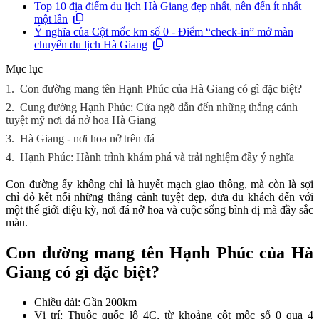
Top 10 địa điểm du lịch Hà Giang đẹp nhất, nên đến ít nhất
một lần
Ý nghĩa của Cột mốc km số 0 - Điểm “check-in” mở màn
chuyến du lịch Hà Giang
Mục lục
1.
Con đường mang tên Hạnh Phúc của Hà Giang có gì đặc biệt?
2.
Cung đường Hạnh Phúc: Cửa ngõ dẫn đến những thắng cảnh
tuyệt mỹ nơi đá nở hoa Hà Giang
3.
Hà Giang - nơi hoa nở trên đá
4.
Hạnh Phúc: Hành trình khám phá và trải nghiệm đầy ý nghĩa
Con đường ấy không chỉ là huyết mạch giao thông, mà còn là sợi
chỉ đỏ kết nối những thắng cảnh tuyệt đẹp, đưa du khách đến với
một thế giới diệu kỳ, nơi đá nở hoa và cuộc sống bình dị mà đầy sắc
màu.
Con đường mang tên Hạnh Phúc của Hà
Giang có gì đặc biệt?
Chiều dài: Gần 200km
Vị trí: Thuộc quốc lộ 4C, từ khoảng cột mốc số 0 qua 4