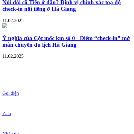
Núi đôi cô Tiên ở đâu? Định vị chính xác toạ độ
check-in nổi tiếng ở Hà Giang
11.02.2025
Ý nghĩa của Cột mốc km số 0 - Điểm “check-in” mở
màn chuyến du lịch Hà Giang
11.02.2025
Gọi điện
Zalo
Nhắn tin