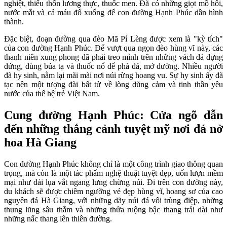
nghiệt, thiếu thốn lương thực, thuốc men. Đã có những giọt mồ hôi,
nước mắt và cả máu đổ xuống để con đường Hạnh Phúc dần hình
thành.
Đặc biệt, đoạn đường qua đèo Mã Pí Lèng được xem là "kỳ tích"
của con đường Hạnh Phúc. Để vượt qua ngọn đèo hùng vĩ này, các
thanh niên xung phong đã phải treo mình trên những vách đá dựng
đứng, dùng búa tạ và thuốc nổ để phá đá, mở đường. Nhiều người
đã hy sinh, nằm lại mãi mãi nơi núi rừng hoang vu. Sự hy sinh ấy đã
tạc nên một tượng đài bất tử về lòng dũng cảm và tinh thần yêu
nước của thế hệ trẻ Việt Nam.
Cung đường Hạnh Phúc: Cửa ngõ dẫn
đến những thắng cảnh tuyệt mỹ nơi đá nở
hoa Hà Giang
Con đường Hạnh Phúc không chỉ là một công trình giao thông quan
trọng, mà còn là một tác phẩm nghệ thuật tuyệt đẹp, uốn lượn mềm
mại như dải lụa vắt ngang lưng chừng núi. Đi trên con đường này,
du khách sẽ được chiêm ngưỡng vẻ đẹp hùng vĩ, hoang sơ của cao
nguyên đá Hà Giang, với những dãy núi đá vôi trùng điệp, những
thung lũng sâu thẳm và những thửa ruộng bậc thang trải dài như
những nấc thang lên thiên đường.