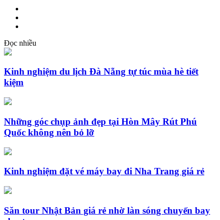
Đọc nhiều
Kinh nghiệm du lịch Đà Nẵng tự túc mùa hè tiết
kiệm
Những góc chụp ảnh đẹp tại Hòn Mây Rút Phú
Quốc không nên bỏ lỡ
Kinh nghiệm đặt vé máy bay đi Nha Trang giá rẻ
Săn tour Nhật Bản giá rẻ nhờ làn sóng chuyến bay