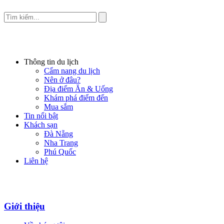
Thông tin du lịch
Cẩm nang du lịch
Nên ở đâu?
Địa điểm Ăn & Uống
Khám phá điểm đến
Mua sắm
Tin nổi bật
Khách sạn
Đà Nẵng
Nha Trang
Phú Quốc
Liên hệ
Giới thiệu