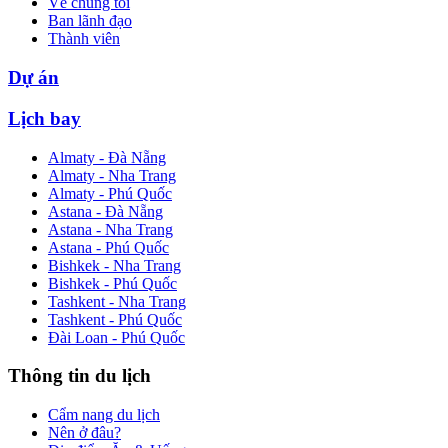
Về chúng tôi
Ban lãnh đạo
Thành viên
Dự án
Lịch bay
Almaty - Đà Nẵng
Almaty - Nha Trang
Almaty - Phú Quốc
Astana - Đà Nẵng
Astana - Nha Trang
Astana - Phú Quốc
Bishkek - Nha Trang
Bishkek - Phú Quốc
Tashkent - Nha Trang
Tashkent - Phú Quốc
Đài Loan - Phú Quốc
Thông tin du lịch
Cẩm nang du lịch
Nên ở đâu?