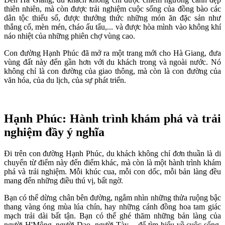
thiên nhiên, mà còn được trải nghiệm cuộc sống của đồng bào các
dân tộc thiểu số, được thưởng thức những món ăn đặc sản như
thắng cố, mèn mén, cháo ấu tẩu,... và được hòa mình vào không khí
náo nhiệt của những phiên chợ vùng cao.
Con đường Hạnh Phúc đã mở ra một trang mới cho Hà Giang, đưa
vùng đất này đến gần hơn với du khách trong và ngoài nước. Nó
không chỉ là con đường của giao thông, mà còn là con đường của
văn hóa, của du lịch, của sự phát triển.
Hạnh Phúc: Hành trình khám phá và trải
nghiệm đầy ý nghĩa
Đi trên con đường Hạnh Phúc, du khách không chỉ đơn thuần là di
chuyển từ điểm này đến điểm khác, mà còn là một hành trình khám
phá và trải nghiệm. Mỗi khúc cua, mỗi con dốc, mỗi bản làng đều
mang đến những điều thú vị, bất ngờ.
Bạn có thể dừng chân bên đường, ngắm nhìn những thửa ruộng bậc
thang vàng óng mùa lúa chín, hay những cánh đồng hoa tam giác
mạch trải dài bất tận. Bạn có thể ghé thăm những bản làng của
người H'Mông, người Dao, người Tày,... để tìm hiểu về cuộc sống,