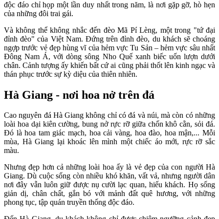
độc đáo chỉ họp một lần duy nhất trong năm, là nơi gặp gỡ, hò hẹn
của những đôi trai gái.
Và không thể không nhắc đến đèo Mã Pí Lèng, một trong "tứ đại
đỉnh đèo" của Việt Nam. Đứng trên đỉnh đèo, du khách sẽ choáng
ngợp trước vẻ đẹp hùng vĩ của hẻm vực Tu Sản – hẻm vực sâu nhất
Đông Nam Á, với dòng sông Nho Quế xanh biếc uốn lượn dưới
chân. Cảnh tượng ấy khiến bất cứ ai cũng phải thốt lên kinh ngạc và
thán phục trước sự kỳ diệu của thiên nhiên.
Hà Giang - nơi hoa nở trên đá
Cao nguyên đá Hà Giang không chỉ có đá và núi, mà còn có những
loài hoa dại kiên cường, bung nở rực rỡ giữa chốn khô cằn, sỏi đá.
Đó là hoa tam giác mạch, hoa cải vàng, hoa đào, hoa mận,... Mỗi
mùa, Hà Giang lại khoác lên mình một chiếc áo mới, rực rỡ sắc
màu.
Nhưng đẹp hơn cả những loài hoa ấy là vẻ đẹp của con người Hà
Giang. Dù cuộc sống còn nhiều khó khăn, vất vả, nhưng người dân
nơi đây vẫn luôn giữ được nụ cười lạc quan, hiếu khách. Họ sống
giản dị, chân chất, gắn bó với mảnh đất quê hương, với những
phong tục, tập quán truyền thống độc đáo.
Đến Hà Giang, du khách không chỉ được chiêm ngưỡng cảnh đẹp