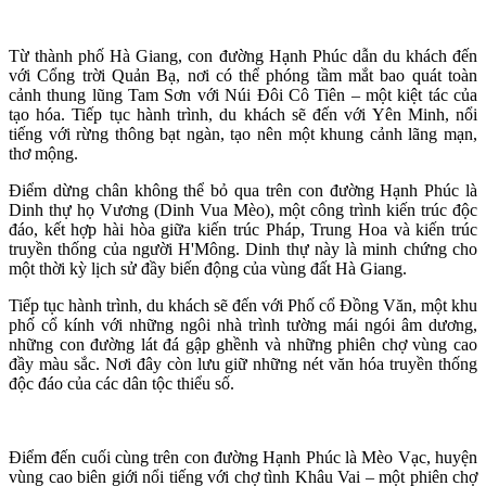
Từ thành phố Hà Giang, con đường Hạnh Phúc dẫn du khách đến
với Cổng trời Quản Bạ, nơi có thể phóng tầm mắt bao quát toàn
cảnh thung lũng Tam Sơn với Núi Đôi Cô Tiên – một kiệt tác của
tạo hóa. Tiếp tục hành trình, du khách sẽ đến với Yên Minh, nổi
tiếng với rừng thông bạt ngàn, tạo nên một khung cảnh lãng mạn,
thơ mộng.
Điểm dừng chân không thể bỏ qua trên con đường Hạnh Phúc là
Dinh thự họ Vương (Dinh Vua Mèo), một công trình kiến trúc độc
đáo, kết hợp hài hòa giữa kiến trúc Pháp, Trung Hoa và kiến trúc
truyền thống của người H'Mông. Dinh thự này là minh chứng cho
một thời kỳ lịch sử đầy biến động của vùng đất Hà Giang.
Tiếp tục hành trình, du khách sẽ đến với Phố cổ Đồng Văn, một khu
phố cổ kính với những ngôi nhà trình tường mái ngói âm dương,
những con đường lát đá gập ghềnh và những phiên chợ vùng cao
đầy màu sắc. Nơi đây còn lưu giữ những nét văn hóa truyền thống
độc đáo của các dân tộc thiểu số.
Điểm đến cuối cùng trên con đường Hạnh Phúc là Mèo Vạc, huyện
vùng cao biên giới nổi tiếng với chợ tình Khâu Vai – một phiên chợ