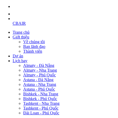
CBAIR
Trang chủ
Giới thiệu
Về chúng tôi
Ban lãnh đạo
Thành viên
Dự án
Lịch bay
Almaty - Đà Nẵng
Almaty - Nha Trang
Almaty - Phú Quốc
Astana - Đà Nẵng
Astana - Nha Trang
Astana - Phú Quốc
Bishkek - Nha Trang
Bishkek - Phú Quốc
Tashkent - Nha Trang
Tashkent - Phú Quốc
Đài Loan - Phú Quốc