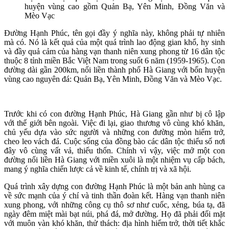
huyện vùng cao gồm Quản Bạ, Yên Minh, Đồng Văn và
Mèo Vạc
Đường Hạnh Phúc, tên gọi đầy ý nghĩa này, không phải tự nhiên
mà có. Nó là kết quả của một quá trình lao động gian khổ, hy sinh
và đầy quả cảm của hàng vạn thanh niên xung phong từ 16 dân tộc
thuộc 8 tỉnh miền Bắc Việt Nam trong suốt 6 năm (1959-1965). Con
đường dài gần 200km, nối liền thành phố Hà Giang với bốn huyện
vùng cao nguyên đá: Quản Bạ, Yên Minh, Đồng Văn và Mèo Vạc.
Trước khi có con đường Hạnh Phúc, Hà Giang gần như bị cô lập
với thế giới bên ngoài. Việc đi lại, giao thương vô cùng khó khăn,
chủ yếu dựa vào sức người và những con đường mòn hiểm trở,
cheo leo vách đá. Cuộc sống của đồng bào các dân tộc thiểu số nơi
đây vô cùng vất vả, thiếu thốn. Chính vì vậy, việc mở một con
đường nối liền Hà Giang với miền xuôi là một nhiệm vụ cấp bách,
mang ý nghĩa chiến lược cả về kinh tế, chính trị và xã hội.
Quá trình xây dựng con đường Hạnh Phúc là một bản anh hùng ca
về sức mạnh của ý chí và tinh thần đoàn kết. Hàng vạn thanh niên
xung phong, với những công cụ thô sơ như cuốc, xẻng, búa tạ, đã
ngày đêm miệt mài bạt núi, phá đá, mở đường. Họ đã phải đối mặt
với muôn vàn khó khăn, thử thách: địa hình hiểm trở, thời tiết khắc