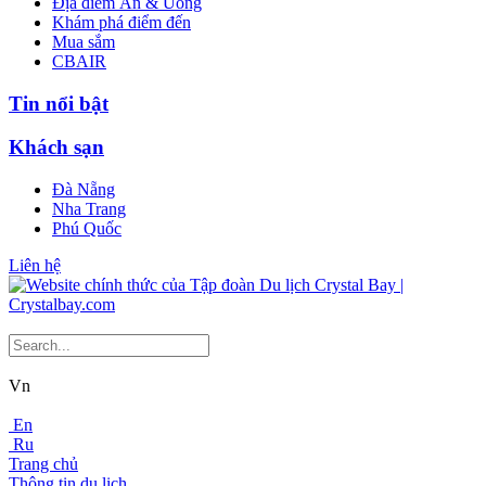
Địa điểm Ăn & Uống
Khám phá điểm đến
Mua sắm
CBAIR
Tin nổi bật
Khách sạn
Đà Nẵng
Nha Trang
Phú Quốc
Liên hệ
Vn
En
Ru
Trang chủ
Thông tin du lịch