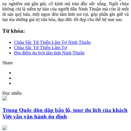
uy nghiêm mà gần gũi, cổ kính mà tràn đầy sức sống. Ngôi chùa
không chỉ là niềm tự hào của người dân Ninh Thuận mà còn là một
di sản quý báu, một ngọn đèn tâm linh soi rọi, góp phần gìn giữ và
lan tỏa những giá trị văn hóa, đạo đức tốt đẹp cho thế hệ mai sau.
Từ khóa:
Chùa Sắc Tứ Thiền Lâm Tự Ninh Thuận
Chùa Sắc Tứ Thiền Lâm Tự
Địa điểm du lịch tâm linh Ninh Thuận
Share
Đọc nhiều
Trung Quốc dồn dập bão lũ, tour du lịch của khách
Việt vẫn vận hành ổn định