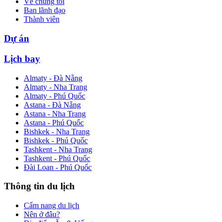
Về chúng tôi
Ban lãnh đạo
Thành viên
Dự án
Lịch bay
Almaty - Đà Nẵng
Almaty - Nha Trang
Almaty - Phú Quốc
Astana - Đà Nẵng
Astana - Nha Trang
Astana - Phú Quốc
Bishkek - Nha Trang
Bishkek - Phú Quốc
Tashkent - Nha Trang
Tashkent - Phú Quốc
Đài Loan - Phú Quốc
Thông tin du lịch
Cẩm nang du lịch
Nên ở đâu?