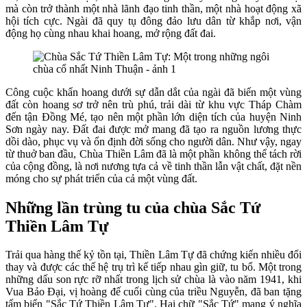
mà còn trở thành một nhà lãnh đạo tinh thần, một nhà hoạt động xã
hội tích cực. Ngài đã quy tụ đông đảo lưu dân từ khắp nơi, vận
động họ cùng nhau khai hoang, mở rộng đất đai.
Công cuộc khẩn hoang dưới sự dẫn dắt của ngài đã biến một vùng
đất còn hoang sơ trở nên trù phú, trải dài từ khu vực Tháp Chàm
đến tận Đồng Mé, tạo nên một phần lớn diện tích của huyện Ninh
Sơn ngày nay. Đất đai được mở mang đã tạo ra nguồn lương thực
dồi dào, phục vụ và ổn định đời sống cho người dân. Như vậy, ngay
từ thuở ban đầu, Chùa Thiền Lâm đã là một phần không thể tách rời
của cộng đồng, là nơi nương tựa cả về tinh thần lẫn vật chất, đặt nền
móng cho sự phát triển của cả một vùng đất.
Những lần trùng tu của chùa Sắc Tứ
Thiền Lâm Tự
Trải qua hàng thế kỷ tồn tại, Thiền Lâm Tự đã chứng kiến nhiều đổi
thay và được các thế hệ trụ trì kế tiếp nhau gìn giữ, tu bổ. Một trong
những dấu son rực rỡ nhất trong lịch sử chùa là vào năm 1941, khi
Vua Bảo Đại, vị hoàng đế cuối cùng của triều Nguyễn, đã ban tặng
tấm biển "Sắc Tứ Thiền Lâm Tự". Hai chữ "Sắc Tứ" mang ý nghĩa