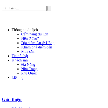
Thông tin du lịch
Cẩm nang du lịch
Nên ở đâu?
Địa điểm Ăn & Uống
Khám phá điểm đến
Mua sắm
Tin nổi bật
Khách sạn
Đà Nẵng
Nha Trang
Phú Quốc
Liên hệ
Giới thiệu