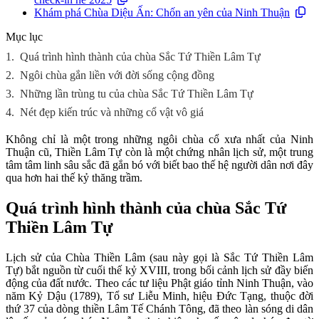
Khám phá Chùa Diệu Ấn: Chốn an yên của Ninh Thuận
Mục lục
1.
Quá trình hình thành của chùa Sắc Tứ Thiền Lâm Tự
2.
Ngôi chùa gắn liền với đời sống cộng đồng
3.
Những lần trùng tu của chùa Sắc Tứ Thiền Lâm Tự
4.
Nét đẹp kiến trúc và những cổ vật vô giá
Không chỉ là một trong những ngôi chùa cổ xưa nhất của Ninh
Thuận cũ, Thiền Lâm Tự còn là một chứng nhân lịch sử, một trung
tâm tâm linh sâu sắc đã gắn bó với biết bao thế hệ người dân nơi đây
qua hơn hai thế kỷ thăng trầm.
Quá trình hình thành của chùa Sắc Tứ
Thiền Lâm Tự
Lịch sử của Chùa Thiền Lâm (sau này gọi là Sắc Tứ Thiền Lâm
Tự) bắt nguồn từ cuối thế kỷ XVIII, trong bối cảnh lịch sử đầy biến
động của đất nước. Theo các tư liệu Phật giáo tỉnh Ninh Thuận, vào
năm Kỷ Dậu (1789), Tổ sư Liễu Minh, hiệu Đức Tạng, thuộc đời
thứ 37 của dòng thiền Lâm Tế Chánh Tông, đã theo làn sóng di dân