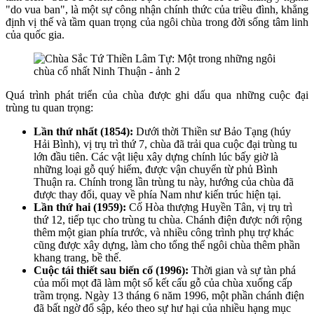
"do vua ban", là một sự công nhận chính thức của triều đình, khẳng
định vị thế và tầm quan trọng của ngôi chùa trong đời sống tâm linh
của quốc gia.
Quá trình phát triển của chùa được ghi dấu qua những cuộc đại
trùng tu quan trọng:
Lần thứ nhất (1854):
Dưới thời Thiền sư Bảo Tạng (húy
Hải Bình), vị trụ trì thứ 7, chùa đã trải qua cuộc đại trùng tu
lớn đầu tiên. Các vật liệu xây dựng chính lúc bấy giờ là
những loại gỗ quý hiếm, được vận chuyển từ phủ Bình
Thuận ra. Chính trong lần trùng tu này, hướng của chùa đã
được thay đổi, quay về phía Nam như kiến trúc hiện tại.
Lần thứ hai (1959):
Cố Hòa thượng Huyền Tân, vị trụ trì
thứ 12, tiếp tục cho trùng tu chùa. Chánh điện được nới rộng
thêm một gian phía trước, và nhiều công trình phụ trợ khác
cũng được xây dựng, làm cho tổng thể ngôi chùa thêm phần
khang trang, bề thế.
Cuộc tái thiết sau biến cố (1996):
Thời gian và sự tàn phá
của mối mọt đã làm một số kết cấu gỗ của chùa xuống cấp
trầm trọng. Ngày 13 tháng 6 năm 1996, một phần chánh điện
đã bất ngờ đổ sập, kéo theo sự hư hại của nhiều hạng mục