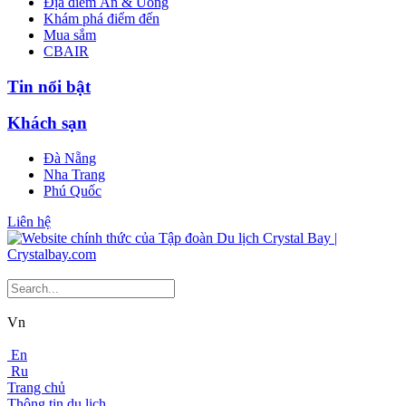
Địa điểm Ăn & Uống
Khám phá điểm đến
Mua sắm
CBAIR
Tin nổi bật
Khách sạn
Đà Nẵng
Nha Trang
Phú Quốc
Liên hệ
Vn
En
Ru
Trang chủ
Thông tin du lịch