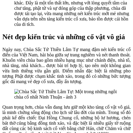
khác. Đây là một tổn thất lớn, nhưng với lòng quyết tâm của
chư tăng, phật tử và sự đóng góp của thập phương, chùa đã
được tái tạo lại, vừa mang những nét kiến trúc mới mẻ nhưng
vẫn dựa trên nền tảng kiến trúc cổ xưa, bảo tồn được cái hồn
của di tích.
Nét đẹp kiến trúc và những cổ vật vô giá
Ngày nay, Chùa Sắc Tứ Thiền Lâm Tự mang đậm nét kiến trúc cổ
điển của Việt Nam, hài hòa giữa sự trang nghiêm và nét thanh thoát.
Khuôn viên chùa bao gồm nhiều hạng mục như chánh điện, nhà tổ,
nhà tăng, nhà khách... được bài trí hợp lý, tạo nên một không gian
vừa linh thiêng vừa gần gũi. Điểm nhấn đặc biệt là những pho
tượng Phật được chạm khắc tinh xảo, trong đó có những bức tượng
gốc đá mang vẻ đẹp cổ xưa, đầy ấn tượng.
Quan trọng hơn, chùa vẫn đang lưu giữ một kho tàng cổ vật vô giá,
là minh chứng sống động cho lịch sử lâu đời của mình. Trong số đó
phải kể đến chiếc Đại Hồng Chung cổ, những bộ lư hương, chén
bát thờ cúng bằng đồng tinh xảo, và đặc biệt là nhiều giấy tờ ruộng
đất cùng các bộ kinh sách cổ viết bằng chữ Hán, chữ Chăm và chữ