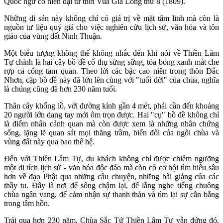
Quốc ngữ có niên đại từ thời Vua Gia Long thứ 8 (1809).
Những di sản này không chỉ có giá trị về mặt tâm linh mà còn là
nguồn tư liệu quý giá cho việc nghiên cứu lịch sử, văn hóa và tôn
giáo của vùng đất Ninh Thuận.
Một biểu tượng không thể không nhắc đến khi nói về Thiền Lâm
Tự chính là hai cây bồ đề cổ thụ sừng sững, tỏa bóng xanh mát che
rợp cả cổng tam quan. Theo lời các bậc cao niên trong thôn Đắc
Nhơn, cặp bồ đề này đã lớn lên cùng với "tuổi đời" của chùa, nghĩa
là chúng cũng đã hơn 230 năm tuổi.
Thân cây khổng lồ, với đường kính gần 4 mét, phải cần đến khoảng
20 người lớn dang tay mới ôm trọn được. Hai "cụ" bồ đề không chỉ
là điểm nhấn cảnh quan mà còn được xem là những nhân chứng
sống, lặng lẽ quan sát mọi thăng trầm, biến đổi của ngôi chùa và
vùng đất này qua bao thế hệ.
Đến với Thiền Lâm Tự, du khách không chỉ được chiêm ngưỡng
một di tích lịch sử - văn hóa độc đáo mà còn có cơ hội tìm hiểu sâu
hơn về đạo Phật qua những câu chuyện, những bài giảng của các
thầy tu. Đây là nơi để sống chậm lại, để lắng nghe tiếng chuông
chùa ngân vang, để cảm nhận sự thanh thản và tìm lại sự cân bằng
trong tâm hồn.
Trải qua hơn 230 năm, Chùa Sắc Tứ Thiền Lâm Tự vẫn đứng đó,