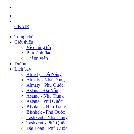
CBAIR
Trang chủ
Giới thiệu
Về chúng tôi
Ban lãnh đạo
Thành viên
Dự án
Lịch bay
Almaty - Đà Nẵng
Almaty - Nha Trang
Almaty - Phú Quốc
Astana - Đà Nẵng
Astana - Nha Trang
Astana - Phú Quốc
Bishkek - Nha Trang
Bishkek - Phú Quốc
Tashkent - Nha Trang
Tashkent - Phú Quốc
Đài Loan - Phú Quốc