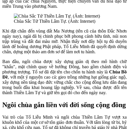
lập ấp của các chúa Nguyễn, thực hiện chuyến vân du hóa đạo từ
miền Trung vào phương Nam.
Chùa Sắc Tứ Thiền Lâm Tự. (Ảnh: Internet)
Khi đặt chân đến vùng đất Ma Nương (tên cũ của thôn Đắc Nhơn
ngày nay), ngài đã bị chinh phục bởi phong cảnh hữu tình, núi non
trập trùng và đất đai màu mỡ. Nhận thấy nơi đây hội tụ đủ duyên
lành để hoằng dương Phật pháp, Tổ Liễu Minh đã quyết định dừng
chân, dựng một thảo am đơn sơ để làm nơi tu hành.
Ban đầu, ngôi chùa được xây dựng giản dị theo mô hình chữ
"khẩu", mặt chính quay về hướng Đông, bao gồm chánh điện và
phương trượng. Tổ sư đã đặt tên cho chốn tu hành này là
Chùa Bồ
Đề
, với một ý nguyện cao cả: gieo trồng những hạt giống giác ngộ,
xây dựng nền tảng đạo đức vững chắc cho cộng đồng lưu dân đang
trong buổi đầu khai hoang lập nghiệp. Về sau, chùa được đổi tên
thành Thiền Lâm Tự và giữ tên gọi đó cho đến ngày nay.
Ngôi chùa gắn liền với đời sống cộng đồng
Vai trò của Tổ Liễu Minh và ngôi chùa Thiền Lâm Tự vượt xa
khuôn khổ của một cơ sở tôn giáo đơn thuần. Với tấm lòng từ bi, hỷ
xả, cứu khổ cứu nạn, Tổ sư đã không chỉ truyền bá giáo lý nhà Phật