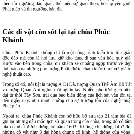
theo tín ngưỡng dân gian, thể hiện sự giao thoa, hòa quyện giữa
Phật giáo và tín ngưỡng bản địa.
Các di vật còn sót lại tại chùa Phúc
Khánh
Chùa Phúc Khánh không chỉ là một công trình kiến trúc tôn giáo
độc đáo mà còn là nơi lưu giữ kho tàng di sản văn hóa quý giá.
Bước vào bên trong chùa, du khách sẽ choáng ngợp trước vẻ đẹp
tinh xảo của những pho tượng Phật, được chạm khắc tỉ mỉ với giá trị
nghệ thuật cao.
Trong số đó, nổi bật là tượng A Di Đà, tượng Quan Thế Âm Bồ Tát
và tượng Quan Âm nghìn mắt nghìn tay. Nhiều pho tượng có niên
đại từ thời Tây Sơn, trải qua bao biến động của lịch sử, vẫn tồn tại
đến ngày nay, như minh chứng cho sự trường tồn của nghệ thuật
Phật giáo.
Ngoài ra, chùa Phúc Khánh còn sở hữu bộ sưu tập 21 tấm bia đá
ghi lại những dấu mốc lịch sử quan trọng của chùa, trong đó có tấm
bia cổ nhất được dựng từ năm 1693. Không chỉ dừng lại ở đó,
những cổ vật như 3 đại hồng chung cổ kính, hệ thống cửa võng,