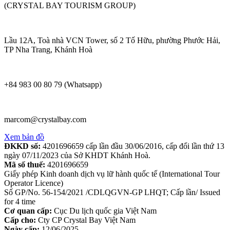
(CRYSTAL BAY TOURISM GROUP)
Lầu 12A, Toà nhà VCN Tower, số 2 Tố Hữu, phường Phước Hải,
TP Nha Trang, Khánh Hoà
+84 983 00 80 79 (Whatsapp)
marcom@crystalbay.com
Xem bản đồ
ĐKKD số:
4201696659 cấp lần đầu 30/06/2016, cấp đổi lần thứ 13
ngày 07/11/2023 của Sở KHDT Khánh Hoà.
Mã số thuế:
4201696659
Giấy phép Kinh doanh dịch vụ lữ hành quốc tế (International Tour
Operator Licence)
Số GP/No. 56-154/2021 /CDLQGVN-GP LHQT; Cấp lần/ Issued
for 4 time
Cơ quan cấp:
Cục Du lịch quốc gia Việt Nam
Cấp cho:
Cty CP Crystal Bay Việt Nam
Ngày cấp:
12/06/2025