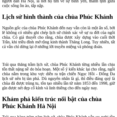
người dân Hà Nội, là nơi họ tìm về sự bình yên, thanh tịnh giữa
cuộc sống ồn ào, tấp nập.
Lịch sử hình thành của chùa Phúc Khánh
Nguồn gốc của chùa Phúc Khánh đến nay vẫn còn là một ẩn số, bởi
lẽ không có nhiều ghi chép lịch sử chính xác về sự ra đời của ngôi
chùa. Có giả thuyết cho rằng, chùa được xây dựng vào cuối thời
Trần, khi triều đình mở rộng kinh thành Thăng Long. Tuy nhiên, tất
cả vẫn chỉ dừng lại ở những lời truyền miệng và phỏng đoán.
Trải qua thăng trầm lịch sử, chùa Phúc Khánh từng nhiều lần chịu
tổn thất nặng nề do hỏa hoạn. Một số ý kiến khác lại cho rằng, ngôi
chùa nằm trong khu vực diễn ra trận chiến Ngọc Hồi - Đống Đa
lịch sử nên bị tàn phá. Dù nguyên nhân là gì, thì điều đáng quý là
chùa đã được trùng tu, tôn tạo nhiều lần từ năm 1853 đến 1998, giữ
gìn được nét đẹp cổ kính và linh thiêng cho đến ngày nay.
Khám phá kiến trúc nổi bật của chùa
Phúc Khánh Hà Nội
Trải qua hàng trăm năm lịch sử, chùa Phúc Khánh vẫn uy nghi tồn