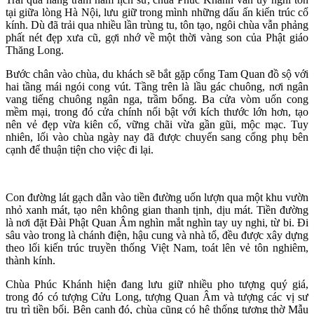
tại giữa lòng Hà Nội, lưu giữ trong mình những dấu ấn kiến trúc cổ
kính. Dù đã trải qua nhiều lần trùng tu, tôn tạo, ngôi chùa vẫn phảng
phất nét đẹp xưa cũ, gợi nhớ về một thời vàng son của Phật giáo
Thăng Long.
Bước chân vào chùa, du khách sẽ bắt gặp cổng Tam Quan đồ sộ với
hai tầng mái ngói cong vút. Tầng trên là lầu gác chuông, nơi ngân
vang tiếng chuông ngân nga, trầm bổng. Ba cửa vòm uốn cong
mềm mại, trong đó cửa chính nổi bật với kích thước lớn hơn, tạo
nên vẻ đẹp vừa kiên cố, vững chãi vừa gần gũi, mộc mạc. Tuy
nhiên, lối vào chùa ngày nay đã được chuyển sang cổng phụ bên
cạnh để thuận tiện cho việc đi lại.
Con đường lát gạch dẫn vào tiền đường uốn lượn qua một khu vườn
nhỏ xanh mát, tạo nên không gian thanh tịnh, dịu mát. Tiền đường
là nơi đặt Đài Phật Quan Âm nghìn mắt nghìn tay uy nghi, từ bi. Đi
sâu vào trong là chánh điện, hậu cung và nhà tổ, đều được xây dựng
theo lối kiến trúc truyền thống Việt Nam, toát lên vẻ tôn nghiêm,
thành kính.
Chùa Phúc Khánh hiện đang lưu giữ nhiều pho tượng quý giá,
trong đó có tượng Cửu Long, tượng Quan Âm và tượng các vị sư
trụ trì tiền bối. Bên cạnh đó, chùa cũng có hệ thống tượng thờ Mẫu