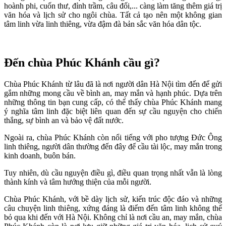
hoành phi, cuốn thư, đỉnh trầm, câu đối,... càng làm tăng thêm giá trị
văn hóa và lịch sử cho ngôi chùa. Tất cả tạo nên một không gian
tâm linh vừa linh thiêng, vừa đậm đà bản sắc văn hóa dân tộc.
Đến chùa Phúc Khánh cầu gì?
Chùa Phúc Khánh từ lâu đã là nơi người dân Hà Nội tìm đến để gửi
gắm những mong cầu về bình an, may mắn và hạnh phúc. Dựa trên
những thông tin bạn cung cấp, có thể thấy chùa Phúc Khánh mang
ý nghĩa tâm linh đặc biệt liên quan đến sự cầu nguyện cho chiến
thắng, sự bình an và bảo vệ đất nước.
Ngoài ra, chùa Phúc Khánh còn nổi tiếng với pho tượng Đức Ông
linh thiêng, người dân thường đến đây để cầu tài lộc, may mắn trong
kinh doanh, buôn bán.
Tuy nhiên, dù cầu nguyện điều gì, điều quan trọng nhất vẫn là lòng
thành kính và tâm hướng thiện của mỗi người.
Chùa Phúc Khánh, với bề dày lịch sử, kiến trúc độc đáo và những
câu chuyện linh thiêng, xứng đáng là điểm đến tâm linh không thể
bỏ qua khi đến với Hà Nội. Không chỉ là nơi cầu an, may mắn, chùa