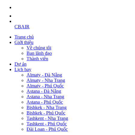
CBAIR
Trang chủ
Giới thiệu
Về chúng tôi
Ban lãnh đạo
Thành viên
Dự án
Lịch bay
Almaty - Đà Nẵng
Almaty - Nha Trang
Almaty - Phú Quốc
Astana - Đà Nẵng
Astana - Nha Trang
Astana - Phú Quốc
Bishkek - Nha Trang
Bishkek - Phú Quốc
Tashkent - Nha Trang
Tashkent - Phú Quốc
Đài Loan - Phú Quốc