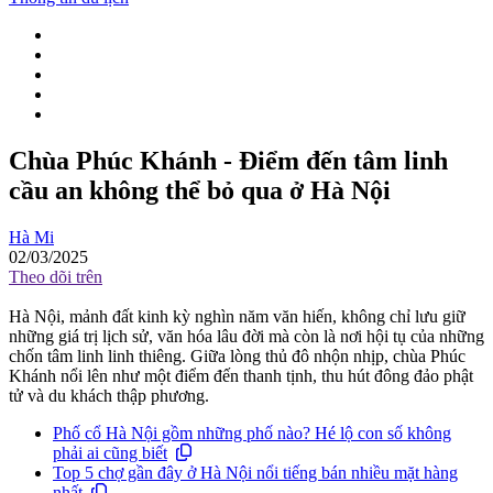
Chùa Phúc Khánh - Điểm đến tâm linh
cầu an không thể bỏ qua ở Hà Nội
Hà Mi
02/03/2025
Theo dõi trên
Hà Nội, mảnh đất kinh kỳ nghìn năm văn hiến, không chỉ lưu giữ
những giá trị lịch sử, văn hóa lâu đời mà còn là nơi hội tụ của những
chốn tâm linh linh thiêng. Giữa lòng thủ đô nhộn nhịp, chùa Phúc
Khánh nổi lên như một điểm đến thanh tịnh, thu hút đông đảo phật
tử và du khách thập phương.
Phố cổ Hà Nội gồm những phố nào? Hé lộ con số không
phải ai cũng biết
Top 5 chợ gần đây ở Hà Nội nổi tiếng bán nhiều mặt hàng
nhất