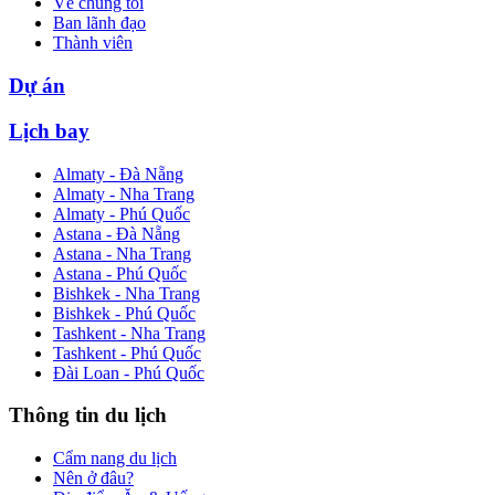
Về chúng tôi
Ban lãnh đạo
Thành viên
Dự án
Lịch bay
Almaty - Đà Nẵng
Almaty - Nha Trang
Almaty - Phú Quốc
Astana - Đà Nẵng
Astana - Nha Trang
Astana - Phú Quốc
Bishkek - Nha Trang
Bishkek - Phú Quốc
Tashkent - Nha Trang
Tashkent - Phú Quốc
Đài Loan - Phú Quốc
Thông tin du lịch
Cẩm nang du lịch
Nên ở đâu?