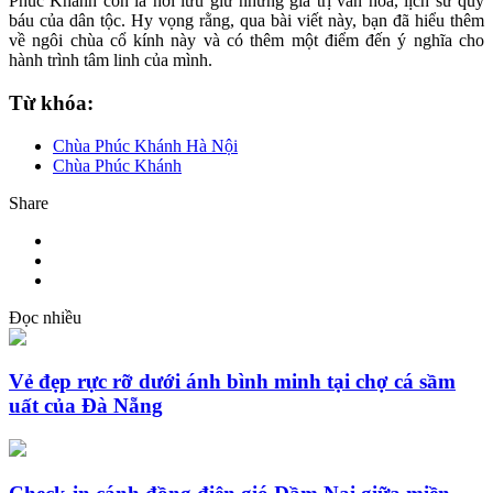
Phúc Khánh còn là nơi lưu giữ những giá trị văn hóa, lịch sử quý
báu của dân tộc. Hy vọng rằng, qua bài viết này, bạn đã hiểu thêm
về ngôi chùa cổ kính này và có thêm một điểm đến ý nghĩa cho
hành trình tâm linh của mình.
Từ khóa:
Chùa Phúc Khánh Hà Nội
Chùa Phúc Khánh
Share
Đọc nhiều
Vẻ đẹp rực rỡ dưới ánh bình minh tại chợ cá sầm
uất của Đà Nẵng