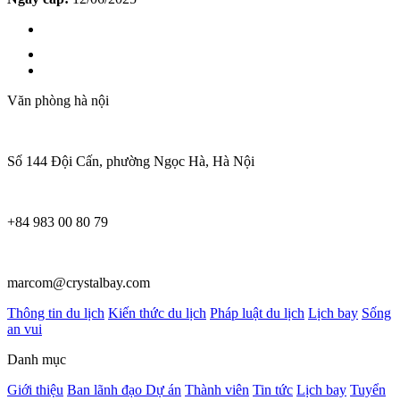
Văn phòng hà nội
Số 144 Đội Cấn, phường Ngọc Hà, Hà Nội
+84 983 00 80 79
marcom@crystalbay.com
Thông tin du lịch
Kiến thức du lịch
Pháp luật du lịch
Lịch bay
Sống
an vui
Danh mục
Giới thiệu
Ban lãnh đạo
Dự án
Thành viên
Tin tức
Lịch bay
Tuyển