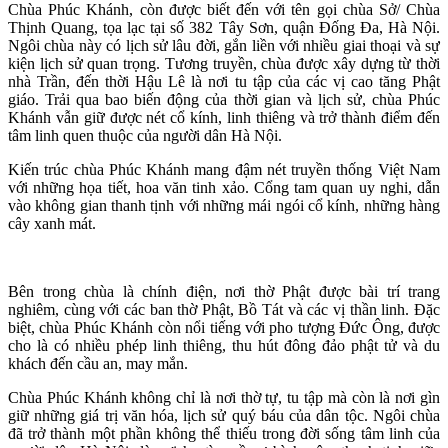
Chùa Phúc Khánh, còn được biết đến với tên gọi chùa Sở/ Chùa
Thịnh Quang, tọa lạc tại số 382 Tây Sơn, quận Đống Đa, Hà Nội.
Ngôi chùa này có lịch sử lâu đời, gắn liền với nhiều giai thoại và sự
kiện lịch sử quan trọng. Tương truyền, chùa được xây dựng từ thời
nhà Trần, đến thời Hậu Lê là nơi tu tập của các vị cao tăng Phật
giáo. Trải qua bao biến động của thời gian và lịch sử, chùa Phúc
Khánh vẫn giữ được nét cổ kính, linh thiêng và trở thành điểm đến
tâm linh quen thuộc của người dân Hà Nội.
Kiến trúc chùa Phúc Khánh mang đậm nét truyền thống Việt Nam
với những họa tiết, hoa văn tinh xảo. Cổng tam quan uy nghi, dẫn
vào không gian thanh tịnh với những mái ngói cổ kính, những hàng
cây xanh mát.
Bên trong chùa là chính điện, nơi thờ Phật được bài trí trang
nghiêm, cùng với các ban thờ Phật, Bồ Tát và các vị thần linh. Đặc
biệt, chùa Phúc Khánh còn nổi tiếng với pho tượng Đức Ông, được
cho là có nhiều phép linh thiêng, thu hút đông đảo phật tử và du
khách đến cầu an, may mắn.
Chùa Phúc Khánh không chỉ là nơi thờ tự, tu tập mà còn là nơi gìn
giữ những giá trị văn hóa, lịch sử quý báu của dân tộc. Ngôi chùa
đã trở thành một phần không thể thiếu trong đời sống tâm linh của