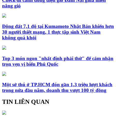
Check-in cánh đồng điện gió Đầm Nại giữa miền
nắng gió
Động đất 7,1 độ tại Kumamoto Nhật Bản khiến hơn
30 người thiệt mạng, 1 thực tập sinh Việt Nam
không quá khỏi
Top 3 món ngon "nhất định phải thử" để cảm nhận
trọn vẹn vị biển Phú Quốc
Một sở thú ở TP.HCM đón gần 1,3 triệu lượt khách
trong nửa đầu năm, doanh thu vượt 100 tỷ đồng
TIN LIÊN QUAN