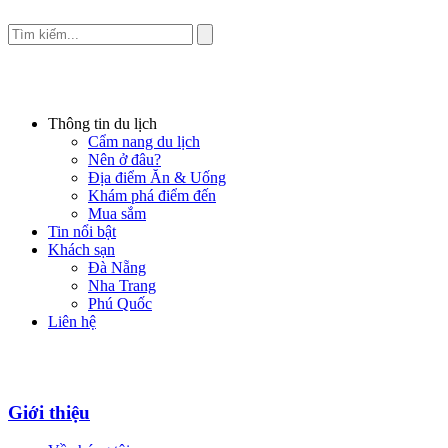
Thông tin du lịch
Cẩm nang du lịch
Nên ở đâu?
Địa điểm Ăn & Uống
Khám phá điểm đến
Mua sắm
Tin nổi bật
Khách sạn
Đà Nẵng
Nha Trang
Phú Quốc
Liên hệ
Giới thiệu