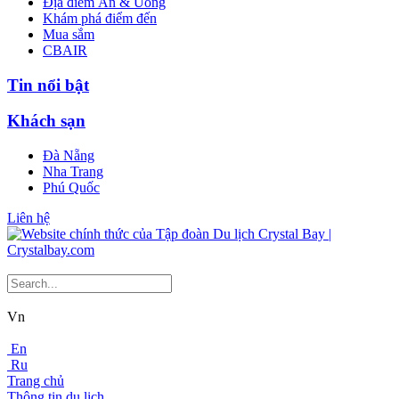
Địa điểm Ăn & Uống
Khám phá điểm đến
Mua sắm
CBAIR
Tin nổi bật
Khách sạn
Đà Nẵng
Nha Trang
Phú Quốc
Liên hệ
Vn
En
Ru
Trang chủ
Thông tin du lịch