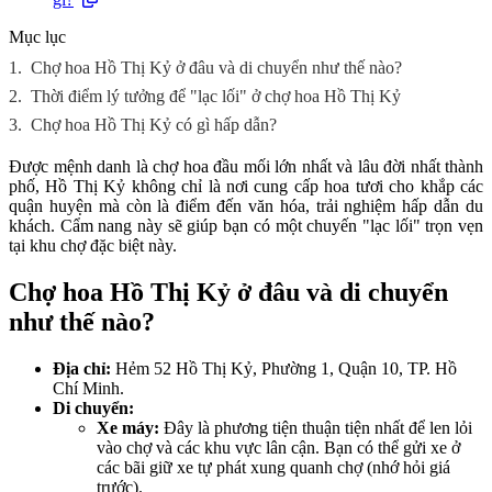
Mục lục
1.
Chợ hoa Hồ Thị Kỷ ở đâu và di chuyển như thế nào?
2.
Thời điểm lý tưởng để "lạc lối" ở chợ hoa Hồ Thị Kỷ
3.
Chợ hoa Hồ Thị Kỷ có gì hấp dẫn?
Được mệnh danh là chợ hoa đầu mối lớn nhất và lâu đời nhất thành
phố, Hồ Thị Kỷ không chỉ là nơi cung cấp hoa tươi cho khắp các
quận huyện mà còn là điểm đến văn hóa, trải nghiệm hấp dẫn du
khách. Cẩm nang này sẽ giúp bạn có một chuyến "lạc lối" trọn vẹn
tại khu chợ đặc biệt này.
Chợ hoa Hồ Thị Kỷ ở đâu và di chuyển
như thế nào?
Địa chỉ:
Hẻm 52 Hồ Thị Kỷ, Phường 1, Quận 10, TP. Hồ
Chí Minh.
Di chuyển:
Xe máy:
Đây là phương tiện thuận tiện nhất để len lỏi
vào chợ và các khu vực lân cận. Bạn có thể gửi xe ở
các bãi giữ xe tự phát xung quanh chợ (nhớ hỏi giá
trước).