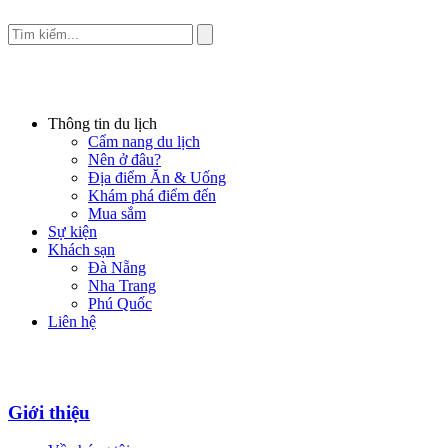
Thông tin du lịch
Cẩm nang du lịch
Nên ở đâu?
Địa điểm Ăn & Uống
Khám phá điểm đến
Mua sắm
Sự kiện
Khách sạn
Đà Nẵng
Nha Trang
Phú Quốc
Liên hệ
Giới thiệu