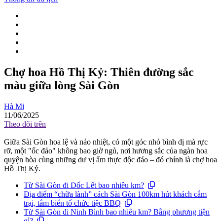
Chợ hoa Hồ Thị Kỷ: Thiên đường sắc
màu giữa lòng Sài Gòn
Hà Mi
11/06/2025
Theo dõi trên
Giữa Sài Gòn hoa lệ và náo nhiệt, có một góc nhỏ bình dị mà rực
rỡ, một "ốc đảo" không bao giờ ngủ, nơi hương sắc của ngàn hoa
quyện hòa cùng những dư vị ẩm thực độc đáo – đó chính là chợ hoa
Hồ Thị Kỷ.
Từ Sài Gòn đi Dốc Lết bao nhiêu km?
Địa điểm “chữa lành” cách Sài Gòn 100km hút khách cắm
trại, tắm biển tổ chức tiệc BBQ
Từ Sài Gòn đi Ninh Bình bao nhiêu km? Bằng phương tiện
gì?