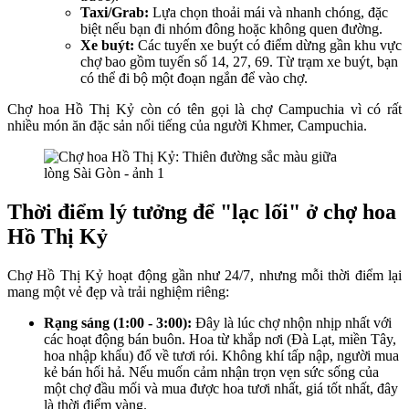
Taxi/Grab:
Lựa chọn thoải mái và nhanh chóng, đặc
biệt nếu bạn đi nhóm đông hoặc không quen đường.
Xe buýt:
Các tuyến xe buýt có điểm dừng gần khu vực
chợ bao gồm tuyến số 14, 27, 69. Từ trạm xe buýt, bạn
có thể đi bộ một đoạn ngắn để vào chợ.
Chợ hoa Hồ Thị Kỷ còn có tên gọi là chợ Campuchia vì có rất
nhiều món ăn đặc sản nổi tiếng của người Khmer, Campuchia.
Thời điểm lý tưởng để "lạc lối" ở chợ hoa
Hồ Thị Kỷ
Chợ Hồ Thị Kỷ hoạt động gần như 24/7, nhưng mỗi thời điểm lại
mang một vẻ đẹp và trải nghiệm riêng:
Rạng sáng (1:00 - 3:00):
Đây là lúc chợ nhộn nhịp nhất với
các hoạt động bán buôn. Hoa từ khắp nơi (Đà Lạt, miền Tây,
hoa nhập khẩu) đổ về tươi rói. Không khí tấp nập, người mua
kẻ bán hối hả. Nếu muốn cảm nhận trọn vẹn sức sống của
một chợ đầu mối và mua được hoa tươi nhất, giá tốt nhất, đây
là thời điểm vàng.