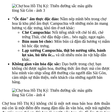
"Ốc đảo" ẩm thực độc đáo:
Nằm nép mình bên trong chợ
hoa là khu phố ẩm thực Campuchia với những món ăn mang
hương vị đặc trưng, khó tìm ở nơi khác:
Chè Campuchia:
Nổi tiếng nhất với chè bí đỏ, chè
trứng Thái, chè đậu thập cẩm... béo ngậy, ngọt ngào.
Bún num bò chóc:
Món bún cá đậm đà hương vị mắm
bò hóc đặc trưng.
Lạp xưởng Campuchia, thịt bò nướng xiên, bánh
lọt xào, hủ tiếu ốc...
và rất nhiều món ăn vặt hấp dẫn
khác.
Không gian văn hóa đặc sắc:
Dạo bước trong chợ, bạn
không chỉ được ngắm hoa, thưởng thức ẩm thực mà còn được
hòa mình vào nhịp sống đời thường của người dân Sài Gòn,
cảm nhận sự thân thiện, mến khách của những người bán
hàng.
Chợ hoa Hồ Thị Kỷ không chỉ là một nơi mua bán hoa đơn thuần
mà còn là một điểm đến mang đậm dấu ấn văn hóa, một trải nghiệm