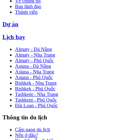
Về chúng tôi
Ban lãnh đạo
Thành viên
Dự án
Lịch bay
Almaty - Đà Nẵng
Almaty - Nha Trang
Almaty - Phú Quốc
Astana - Đà Nẵng
Astana - Nha Trang
Astana - Phú Quốc
Bishkek - Nha Trang
Bishkek - Phú Quốc
Tashkent - Nha Trang
Tashkent - Phú Quốc
Đài Loan - Phú Quốc
Thông tin du lịch
Cẩm nang du lịch
Nên ở đâu?