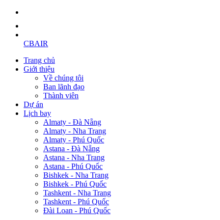
CBAIR
Trang chủ
Giới thiệu
Về chúng tôi
Ban lãnh đạo
Thành viên
Dự án
Lịch bay
Almaty - Đà Nẵng
Almaty - Nha Trang
Almaty - Phú Quốc
Astana - Đà Nẵng
Astana - Nha Trang
Astana - Phú Quốc
Bishkek - Nha Trang
Bishkek - Phú Quốc
Tashkent - Nha Trang
Tashkent - Phú Quốc
Đài Loan - Phú Quốc