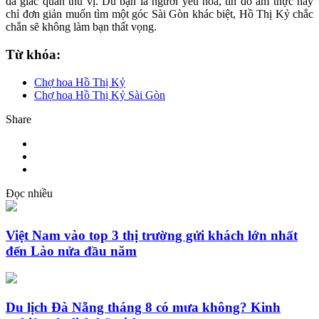
đa giác quan thú vị. Dù bạn là người yêu hoa, tín đồ ẩm thực hay
chỉ đơn giản muốn tìm một góc Sài Gòn khác biệt, Hồ Thị Kỷ chắc
chắn sẽ không làm bạn thất vọng.
Từ khóa:
Chợ hoa Hồ Thị Kỷ
Chợ hoa Hồ Thị Kỷ Sài Gòn
Share
Đọc nhiều
Việt Nam vào top 3 thị trường gửi khách lớn nhất
đến Lào nửa đầu năm
Du lịch Đà Nẵng tháng 8 có mưa không? Kinh