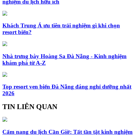
nghiệm du lịch hữu ích
Khách Trung Á ưu tiên trải nghiệm gì khi chọn
resort biển?
Nhà trưng bày Hoàng Sa Đà Nẵng - Kinh nghiệm
khám phá từ A-Z
Top resort ven biển Đà Nẵng đáng nghỉ dưỡng nhất
2026
TIN LIÊN QUAN
Cẩm nang du lịch Cần Giờ: Tất tần tật kinh nghiệm