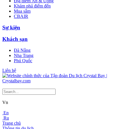
Địa điểm Ăn & Uống
Khám phá điểm đến
Mua sắm
CBAIR
Sự kiện
Khách sạn
Đà Nẵng
Nha Trang
Phú Quốc
Liên hệ
Vn
En
Ru
Trang chủ
Thông tin du lịch