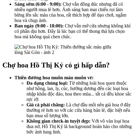
Sáng sớm (6:00 - 9:00):
Chợ vẫn đông đúc nhưng đã có
nhiều người mua lẻ hơn. Ánh sáng ban mai chiếu rọi làm
bừng lên sắc màu của hoa, rất thích hợp để dạo chơi, ngắm
hoa và chụp ảnh.
Ban ngày (9:00 - 18:00):
Chợ vẫn mở cửa nhưng không khí
có phần dịu hơn. Đây là lúc bạn có thể thong thả lựa chọn
hoa mà không quá chen chúc.
Chợ hoa Hồ Thị Kỷ có gì hấp dẫn?
Thiên đường hoa muôn màu muôn vẻ:
Đa dạng chủng loại:
Từ những loài hoa quen thuộc
như hồng, lan, ly, cúc, hướng dương đến các loại hoa
nhập khẩu độc đáo, hoa theo mùa... tất cả đều khoe sắc
rực rỡ.
Giá cả phải chăng:
Là chợ đầu mối nên giá hoa ở đây
thường rẻ hơn so với các cửa hàng bán lẻ, đặc biệt nếu
bạn mua số lượng lớn.
Không gian check-in tuyệt đẹp:
Với vô vàn loại hoa
đua nở, Hồ Thị Kỷ là background hoàn hảo cho những
bức ảnh lung linh.