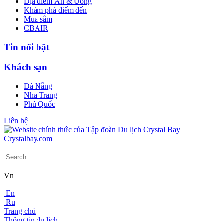
Địa điểm Ăn & Uống
Khám phá điểm đến
Mua sắm
CBAIR
Tin nổi bật
Khách sạn
Đà Nẵng
Nha Trang
Phú Quốc
Liên hệ
Vn
En
Ru
Trang chủ
Thông tin du lịch