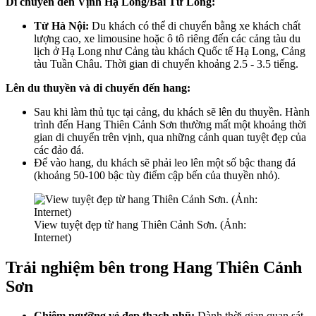
Di chuyển đến Vịnh Hạ Long/Bái Tử Long:
Từ Hà Nội:
Du khách có thể di chuyển bằng xe khách chất
lượng cao, xe limousine hoặc ô tô riêng đến các cảng tàu du
lịch ở Hạ Long như Cảng tàu khách Quốc tế Hạ Long, Cảng
tàu Tuần Châu. Thời gian di chuyển khoảng 2.5 - 3.5 tiếng.
Lên du thuyền và di chuyển đến hang:
Sau khi làm thủ tục tại cảng, du khách sẽ lên du thuyền. Hành
trình đến Hang Thiên Cảnh Sơn thường mất một khoảng thời
gian di chuyển trên vịnh, qua những cảnh quan tuyệt đẹp của
các đảo đá.
Để vào hang, du khách sẽ phải leo lên một số bậc thang đá
(khoảng 50-100 bậc tùy điểm cập bến của thuyền nhỏ).
View tuyệt đẹp từ hang Thiên Cảnh Sơn. (Ảnh:
Internet)
Trải nghiệm bên trong Hang Thiên Cảnh
Sơn
Chiêm ngưỡng vẻ đẹp thạch nhũ:
Dành thời gian quan sát