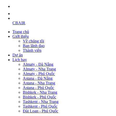
CBAIR
Trang chủ
Giới thiệu
Về chúng tôi
Ban lãnh đạo
Thành viên
Dự án
Lịch bay
Almaty - Đà Nẵng
Almaty - Nha Trang
Almaty - Phú Quốc
Astana - Đà Nẵng
Astana - Nha Trang
Astana - Phú Quốc
Bishkek - Nha Trang
Bishkek - Phú Quốc
Tashkent - Nha Trang
Tashkent - Phú Quốc
Đài Loan - Phú Quốc