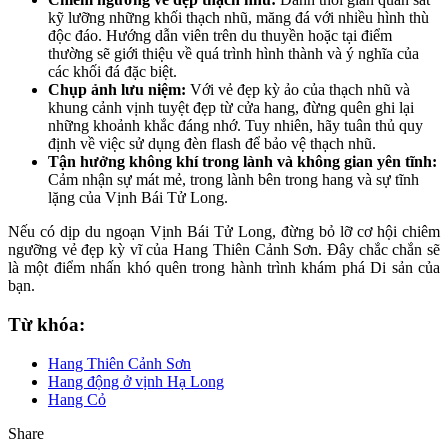
kỹ lưỡng những khối thạch nhũ, măng đá với nhiều hình thù
độc đáo. Hướng dẫn viên trên du thuyền hoặc tại điểm
thường sẽ giới thiệu về quá trình hình thành và ý nghĩa của
các khối đá đặc biệt.
Chụp ảnh lưu niệm:
Với vẻ đẹp kỳ ảo của thạch nhũ và
khung cảnh vịnh tuyệt đẹp từ cửa hang, đừng quên ghi lại
những khoảnh khắc đáng nhớ. Tuy nhiên, hãy tuân thủ quy
định về việc sử dụng đèn flash để bảo vệ thạch nhũ.
Tận hưởng không khí trong lành và không gian yên tĩnh:
Cảm nhận sự mát mẻ, trong lành bên trong hang và sự tĩnh
lặng của Vịnh Bái Tử Long.
Nếu có dịp du ngoạn Vịnh Bái Tử Long, đừng bỏ lỡ cơ hội chiêm
ngưỡng vẻ đẹp kỳ vĩ của Hang Thiên Cảnh Sơn. Đây chắc chắn sẽ
là một điểm nhấn khó quên trong hành trình khám phá Di sản của
bạn.
Từ khóa:
Hang Thiên Cảnh Sơn
Hang động ở vịnh Hạ Long
Hang Cỏ
Share