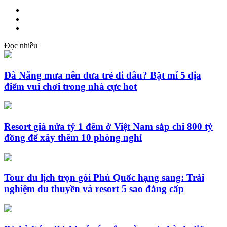
Đọc nhiều
Đà Nẵng mưa nên đưa trẻ đi đâu? Bật mí 5 địa
điểm vui chơi trong nhà cực hot
Resort giá nửa tỷ 1 đêm ở Việt Nam sắp chi 800 tỷ
đồng để xây thêm 10 phòng nghỉ
Tour du lịch trọn gói Phú Quốc hạng sang: Trải
nghiệm du thuyền và resort 5 sao đẳng cấp