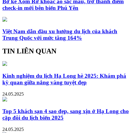
Bờ kè Xóm Rớ khoác áo sắc màu, trở thành điểm
check-in mới bên biển Phú Yên
Việt Nam dẫn đầu xu hướng du lịch của khách
Trung Quốc với mức tăng 164%
TIN LIÊN QUAN
Kinh nghiệm du lịch Hạ Long hè 2025: Khám phá
kỳ quan giữa nắng vàng tuyệt đẹp
24.05.2025
Top 5 khách sạn 4 sao đẹp, sang xịn ở Hạ Long cho
cặp đôi du lịch biển 2025
24.05.2025