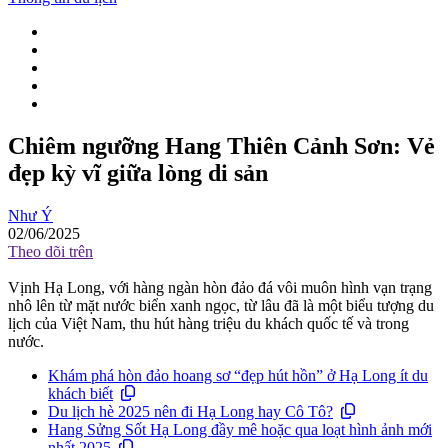
Chiêm ngưỡng Hang Thiên Cảnh Sơn: Vẻ
đẹp kỳ vĩ giữa lòng di sản
Như Ý
02/06/2025
Theo dõi trên
Vịnh Hạ Long, với hàng ngàn hòn đảo đá vôi muôn hình vạn trạng
nhô lên từ mặt nước biển xanh ngọc, từ lâu đã là một biểu tượng du
lịch của Việt Nam, thu hút hàng triệu du khách quốc tế và trong
nước.
Khám phá hòn đảo hoang sơ “đẹp hút hồn” ở Hạ Long ít du
khách biết
Du lịch hè 2025 nên đi Hạ Long hay Cô Tô?
Hang Sửng Sốt Hạ Long đầy mê hoặc qua loạt hình ảnh mới
nhất 2025