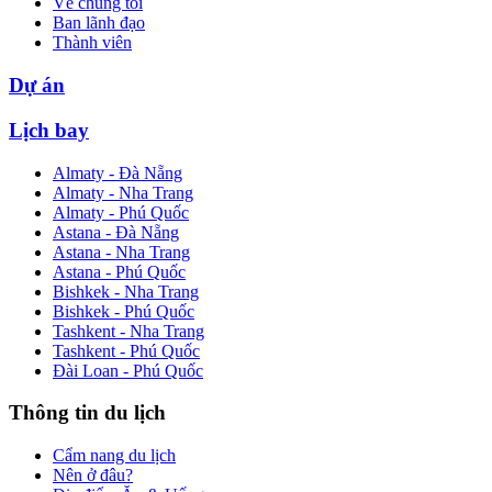
Về chúng tôi
Ban lãnh đạo
Thành viên
Dự án
Lịch bay
Almaty - Đà Nẵng
Almaty - Nha Trang
Almaty - Phú Quốc
Astana - Đà Nẵng
Astana - Nha Trang
Astana - Phú Quốc
Bishkek - Nha Trang
Bishkek - Phú Quốc
Tashkent - Nha Trang
Tashkent - Phú Quốc
Đài Loan - Phú Quốc
Thông tin du lịch
Cẩm nang du lịch
Nên ở đâu?