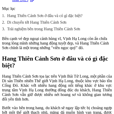
Mục lục
1.
Hang Thiên Cảnh Sơn ở đâu và có gì đặc biệt?
2.
Di chuyển tới Hang Thiên Cảnh Sơn
3.
Trải nghiệm bên trong Hang Thiên Cảnh Sơn
Bên cạnh vẻ đẹp ngoại cảnh hùng vĩ, Vịnh Hạ Long còn ẩn chứa
trong lòng mình những hang động tuyệt đẹp, và Hang Thiên Cảnh
Sơn chính là một trong những "viên ngọc quý" đó.
Hang Thiên Cảnh Sơn ở đâu và có gì đặc
biệt?
Hang Thiên Cảnh Sơn tọa lạc trên Vịnh Bái Tử Long, một phần của
Di sản Thiên nhiên Thế giới Vịnh Hạ Long, thuộc khu vực bảo tồn
Cống Đỏ. Khác với nhiều hang động nổi tiếng khác ở khu vực
trung tâm Vịnh Hạ Long thường đông đúc du khách, Hang Thiên
Cảnh Sơn vẫn giữ được nhiều nét hoang sơ và không gian tương
đối yên tĩnh hơn.
Bước vào bên trong hang, du khách sẽ ngay lập tức bị choáng ngợp
bởi một thế giới thạch nhũ, măng đá muôn hình vạn trạng, được