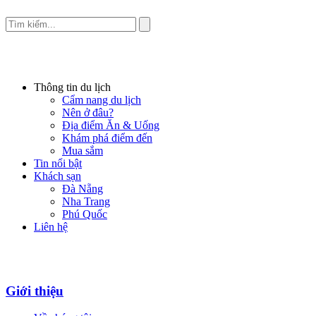
Thông tin du lịch
Cẩm nang du lịch
Nên ở đâu?
Địa điểm Ăn & Uống
Khám phá điểm đến
Mua sắm
Tin nổi bật
Khách sạn
Đà Nẵng
Nha Trang
Phú Quốc
Liên hệ
Giới thiệu