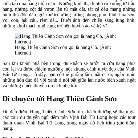
kiến tạo qua hàng triệu năm. Những khối thạch nhũ rủ xuống từ trần
hang, những cột đá vươn lên từ mặt đất, tất cả đều mang những
hình thù độc đáo, gợi mở trí tưởng tượng phong phú: hình hoa sen,
voi con, hải cẩu, rèm đá... Dưới ánh đèn chiếu sáng lung linh,
những khối thạch nhũ càng trở nên huyền ảo và kỳ vĩ.
Hang Thiên Cảnh Sơn còn gọi là hang Cỏ. (Ảnh:
Internet)
Sau khi khám phá bên trong, du khách sẽ bước ra cửa hang phía
còn lại và được chiêm ngưỡng một khung cảnh tuyệt đẹp của Vịnh
Bái Tử Long. Từ đây, bạn có thể phóng tầm mắt ra xa, ngắm nhìn
những hòn đảo đá vôi xanh rì nổi bật giữa làn nước biển xanh ngắt
và những chiếc thuyền du lịch nhẹ trôi.
Di chuyển tới Hang Thiên Cảnh Sơn
Để đến được Hang Thiên Cảnh Sơn, du khách thường sẽ tham gia
các tour du thuyền ngủ đêm trên Vịnh Bái Tử Long hoặc các tour
tham quan Vịnh Bái Tử Long trong ngày có lịch trình ghé thăm
hang.