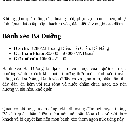
Không gian quán rộng rãi, thoáng mát, phục vụ nhanh nhẹn, nhiệt
tình. Quán luôn tấp nập khách ra vào, đặc biệt là vào giờ cao điểm.
Bánh xèo Bà Dưỡng
Địa chỉ:
K280/23 Hoàng Diệu, Hải Châu, Đà Nẵng
Giá tham khảo:
30.000 - 50.000 VND/suất
Giờ mở cửa:
10h00 - 21h00
Bánh xèo Bà Dưỡng là địa chỉ quen thuộc của người dân địa
phương và du khách khi muốn thưởng thức món bánh xèo truyền
thống của Đà Nẵng. Bánh xèo ở đây có vỏ giòn rụm, nhân tôm thịt
đầy đặn, ăn kèm với rau sống và nước chấm chua ngọt, tạo nên
hương vị hài hòa, khó quên.
Quán có không gian ấm cúng, giản dị, mang đậm nét truyền thống.
Bà chủ quán thân thiện, niềm nở, luôn sẵn lòng chia sẻ với thực
khách về bí quyết làm nên món bánh xèo thơm ngon nức tiếng này.