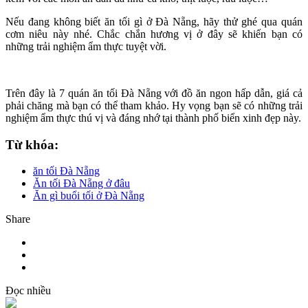
Nếu đang không biết ăn tối gì ở Đà Nẵng, hãy thử ghé qua quán
cơm niêu này nhé. Chắc chắn hương vị ở đây sẽ khiến bạn có
những trải nghiệm ẩm thực tuyệt vời.
Trên đây là 7 quán ăn tối Đà Nẵng với đồ ăn ngon hấp dẫn, giá cả
phải chăng mà bạn có thể tham khảo. Hy vọng bạn sẽ có những trải
nghiệm ẩm thực thú vị và đáng nhớ tại thành phố biển xinh đẹp này.
Từ khóa:
ăn tối Đà Nẵng
Ăn tối Đà Nẵng ở đâu
Ăn gì buổi tối ở Đà Nẵng
Share
Đọc nhiều