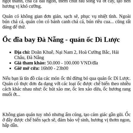
ngọt thanh, chả cá dai ngon, thêm chút rau sống và ớt cay, tạo nên
hương vị khó cưỡng.
Quán có không gian đơn giản, sạch sẽ, phục vụ nhiệt tình. Ngoài
bún chả cá, quán còn có bánh canh chả cá, bún riêu cua... cũng rất
đáng để thử.
Ốc đĩa bay Đà Nẵng - quán ốc Dì Lược
Địa chỉ:
Doãn Khuê, Nại Nam 2, Hoà Cường Bắc, Hải
Châu, Đà Nẵng
Giá tham khảo:
50.000 - 100.000 VND/đĩa
Giờ mở cửa:
16h00 - 23h00
Nếu bạn là tín đồ của các món ốc thì đừng bỏ qua quán ốc Dì Lược.
Quán có thực đơn đa dạng với các loại ốc được chế biến theo nhiều
cách khác nhau như: ốc hút xào me, ốc len xào dừa, ốc hương rang
muối ớt...
Không gian quán tuy nhỏ nhưng ấm cúng, tạo cảm giác gần gũi. Ốc
ở đây được chế biến sạch sẽ, đảm bảo vệ sinh, hương vị thơm ngon,
hấp dẫn.