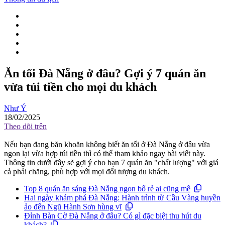
Ăn tối Đà Nẵng ở đâu? Gợi ý 7 quán ăn
vừa túi tiền cho mọi du khách
Như Ý
18/02/2025
Theo dõi trên
Nếu bạn đang băn khoăn không biết ăn tối ở Đà Nẵng ở đâu vừa
ngon lại vừa hợp túi tiền thì có thể tham khảo ngay bài viết này.
Thông tin dưới đây sẽ gợi ý cho bạn 7 quán ăn "chất lượng" với giá
cả phải chăng, phù hợp với mọi đối tượng du khách.
Top 8 quán ăn sáng Đà Nẵng ngon bổ rẻ ai cũng mê
Hai ngày khám phá Đà Nẵng: Hành trình từ Cầu Vàng huyền
ảo đến Ngũ Hành Sơn hùng vĩ
Đỉnh Bàn Cờ Đà Nẵng ở đâu? Có gì đặc biệt thu hút du
khách?