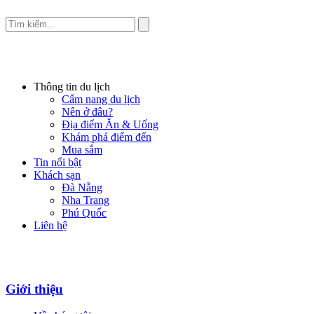
Thông tin du lịch
Cẩm nang du lịch
Nên ở đâu?
Địa điểm Ăn & Uống
Khám phá điểm đến
Mua sắm
Tin nổi bật
Khách sạn
Đà Nẵng
Nha Trang
Phú Quốc
Liên hệ
Giới thiệu