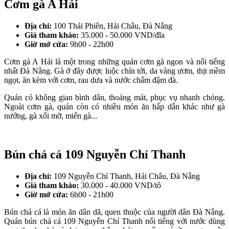
Cơm gà A Hải
Địa chỉ:
100 Thái Phiên, Hải Châu, Đà Nẵng
Giá tham khảo:
35.000 - 50.000 VND/đĩa
Giờ mở cửa:
9h00 - 22h00
Cơm gà A Hải là một trong những quán cơm gà ngon và nổi tiếng
nhất Đà Nẵng. Gà ở đây được luộc chín tới, da vàng ươm, thịt mềm
ngọt, ăn kèm với cơm, rau dưa và nước chấm đậm đà.
Quán có không gian bình dân, thoáng mát, phục vụ nhanh chóng.
Ngoài cơm gà, quán còn có nhiều món ăn hấp dẫn khác như gà
nướng, gà xối mỡ, miến gà...
Bún chả cá 109 Nguyễn Chí Thanh
Địa chỉ:
109 Nguyễn Chí Thanh, Hải Châu, Đà Nẵng
Giá tham khảo:
30.000 - 40.000 VND/tô
Giờ mở cửa:
6h00 - 21h00
Bún chả cá là món ăn dân dã, quen thuộc của người dân Đà Nẵng.
Quán bún chả cá 109 Nguyễn Chí Thanh nổi tiếng với nước dùng