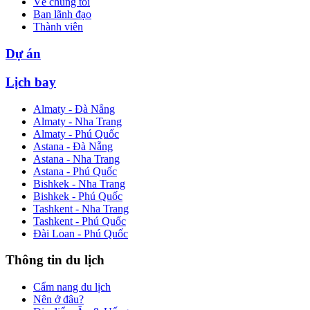
Về chúng tôi
Ban lãnh đạo
Thành viên
Dự án
Lịch bay
Almaty - Đà Nẵng
Almaty - Nha Trang
Almaty - Phú Quốc
Astana - Đà Nẵng
Astana - Nha Trang
Astana - Phú Quốc
Bishkek - Nha Trang
Bishkek - Phú Quốc
Tashkent - Nha Trang
Tashkent - Phú Quốc
Đài Loan - Phú Quốc
Thông tin du lịch
Cẩm nang du lịch
Nên ở đâu?