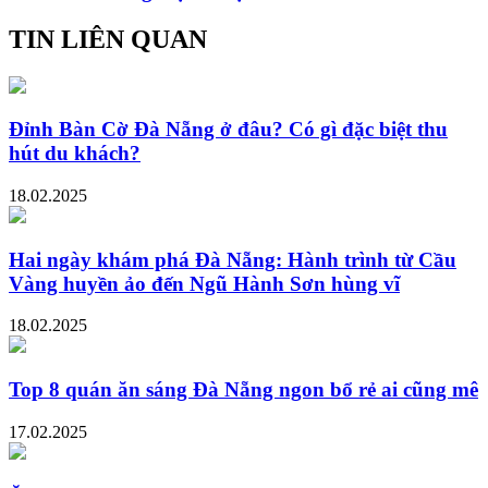
TIN LIÊN QUAN
Đỉnh Bàn Cờ Đà Nẵng ở đâu? Có gì đặc biệt thu
hút du khách?
18.02.2025
Hai ngày khám phá Đà Nẵng: Hành trình từ Cầu
Vàng huyền ảo đến Ngũ Hành Sơn hùng vĩ
18.02.2025
Top 8 quán ăn sáng Đà Nẵng ngon bổ rẻ ai cũng mê
17.02.2025