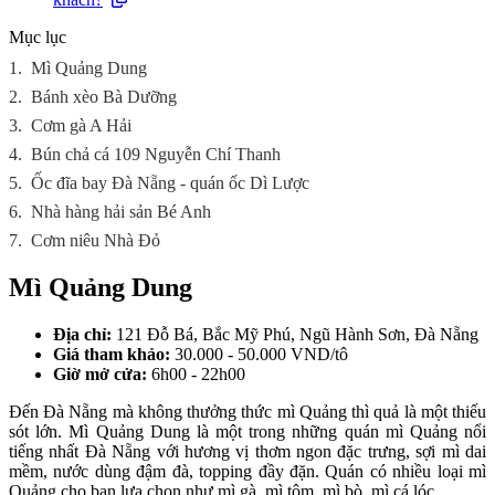
Mục lục
1.
Mì Quảng Dung
2.
Bánh xèo Bà Dưỡng
3.
Cơm gà A Hải
4.
Bún chả cá 109 Nguyễn Chí Thanh
5.
Ốc đĩa bay Đà Nẵng - quán ốc Dì Lược
6.
Nhà hàng hải sản Bé Anh
7.
Cơm niêu Nhà Đỏ
Mì Quảng Dung
Địa chỉ:
121 Đỗ Bá, Bắc Mỹ Phú, Ngũ Hành Sơn, Đà Nẵng
Giá tham khảo:
30.000 - 50.000 VND/tô
Giờ mở cửa:
6h00 - 22h00
Đến Đà Nẵng mà không thưởng thức mì Quảng thì quả là một thiếu
sót lớn. Mì Quảng Dung là một trong những quán mì Quảng nổi
tiếng nhất Đà Nẵng với hương vị thơm ngon đặc trưng, sợi mì dai
mềm, nước dùng đậm đà, topping đầy đặn. Quán có nhiều loại mì
Quảng cho bạn lựa chọn như mì gà, mì tôm, mì bò, mì cá lóc...