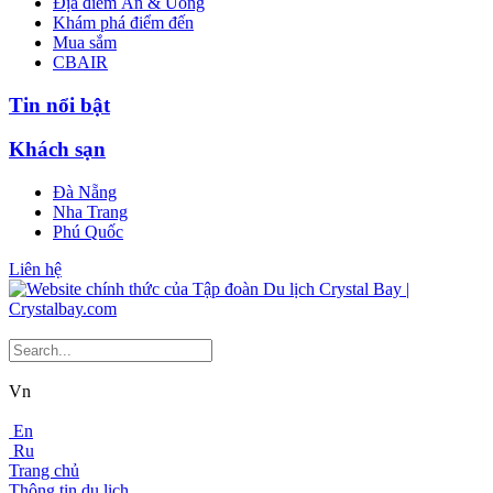
Địa điểm Ăn & Uống
Khám phá điểm đến
Mua sắm
CBAIR
Tin nổi bật
Khách sạn
Đà Nẵng
Nha Trang
Phú Quốc
Liên hệ
Vn
En
Ru
Trang chủ
Thông tin du lịch