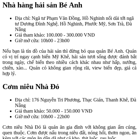
Nhà hàng hải sản Bé Anh
Địa chỉ: Ngã tư Phạm Văn Đồng, Hồ Nghinh nối dài tới ngã
tư Dương Đình Nghệ, Hồ Nghinh, Phước Mỹ, Sơn Trà, Đà
Nẵng
Giá tham khảo: 100.000 - 300.000 VNĐ
Giờ mở cửa: 10h00 - 23h00
Nếu bạn là tín đồ của hải sản thì đừng bỏ qua quán Bé Anh. Quán
có vị trí ngay cạnh biển Mỹ Khê, hải sản tươi sống được đánh bắt
trong ngày, chế biến theo nhiều cách khác nhau như hấp, nướng,
chiên, xào... Quán có không gian rộng rãi, view biển đẹp, giá cả
hợp lý.
Cơm niêu Nhà Đỏ
Địa chỉ: 176 Nguyễn Tri Phương, Thạc Gián, Thanh Khê, Đà
Nẵng
Giá tham khảo: 50.000 - 150.000 VNĐ
Giờ mở cửa: 10h00 - 22h00
Cơm niêu Nhà Đỏ là quán ăn gia đình với không gian ấm cúng,
quen thuộc. Cơm được nấu trong niêu đất, nóng hổi, thơm ngon, ăn
kèm với các món ăn dân dã như cá kho, thịt luộc, rau luộc…