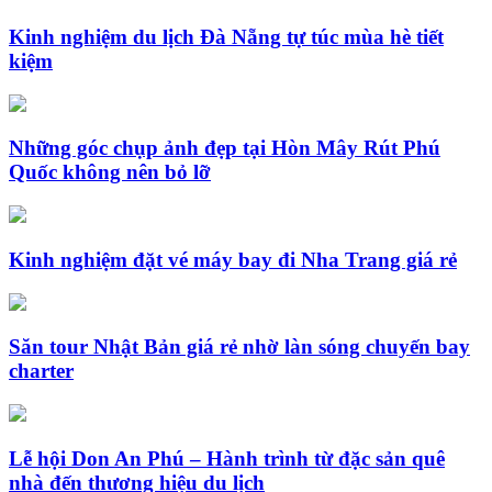
Kinh nghiệm du lịch Đà Nẵng tự túc mùa hè tiết
kiệm
Những góc chụp ảnh đẹp tại Hòn Mây Rút Phú
Quốc không nên bỏ lỡ
Kinh nghiệm đặt vé máy bay đi Nha Trang giá rẻ
Săn tour Nhật Bản giá rẻ nhờ làn sóng chuyến bay
charter
Lễ hội Don An Phú – Hành trình từ đặc sản quê
nhà đến thương hiệu du lịch