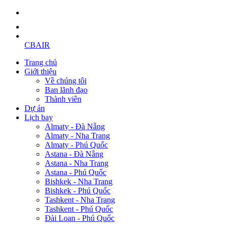
CBAIR
Trang chủ
Giới thiệu
Về chúng tôi
Ban lãnh đạo
Thành viên
Dự án
Lịch bay
Almaty - Đà Nẵng
Almaty - Nha Trang
Almaty - Phú Quốc
Astana - Đà Nẵng
Astana - Nha Trang
Astana - Phú Quốc
Bishkek - Nha Trang
Bishkek - Phú Quốc
Tashkent - Nha Trang
Tashkent - Phú Quốc
Đài Loan - Phú Quốc