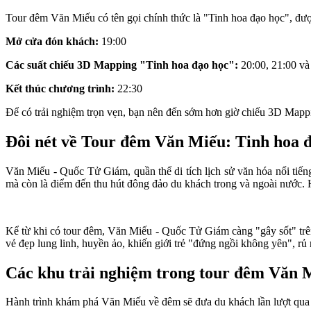
Tour đêm Văn Miếu có tên gọi chính thức là "Tinh hoa đạo học", đượ
Mở cửa đón khách:
19:00
Các suất chiếu 3D Mapping "Tinh hoa đạo học":
20:00, 21:00 và 
Kết thúc chương trình:
22:30
Để có trải nghiệm trọn vẹn, bạn nên đến sớm hơn giờ chiếu 3D Mappi
Đôi nét về Tour đêm Văn Miếu: Tinh hoa 
Văn Miếu - Quốc Tử Giám, quần thể di tích lịch sử văn hóa nổi tiế
mà còn là điểm đến thu hút đông đảo du khách trong và ngoài nước. H
Kể từ khi có tour đêm, Văn Miếu - Quốc Tử Giám càng "gây sốt" tr
vẻ đẹp lung linh, huyền ảo, khiến giới trẻ "đứng ngồi không yên", rủ
Các khu trải nghiệm trong tour đêm Văn 
Hành trình khám phá Văn Miếu về đêm sẽ đưa du khách lần lượt qua 