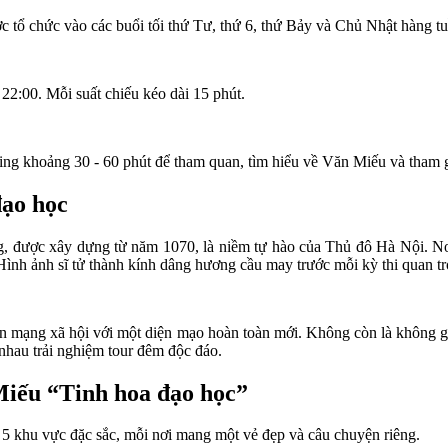
c tổ chức vào các buổi tối thứ Tư, thứ 6, thứ Bảy và Chủ Nhật hàng t
22:00. Mỗi suất chiếu kéo dài 15 phút.
ng khoảng 30 - 60 phút để tham quan, tìm hiểu về Văn Miếu và tham g
đạo học
ng, được xây dựng từ năm 1070, là niềm tự hào của Thủ đô Hà Nội. Nơi
ình ảnh sĩ tử thành kính dâng hương cầu may trước mỗi kỳ thi quan tr
ên mạng xã hội với một diện mạo hoàn toàn mới. Không còn là không 
 nhau trải nghiệm tour đêm độc đáo.
Miếu “Tinh hoa đạo học”
5 khu vực đặc sắc, mỗi nơi mang một vẻ đẹp và câu chuyện riêng.