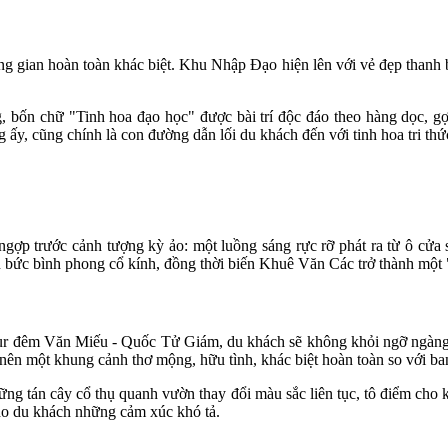
ian hoàn toàn khác biệt. Khu Nhập Đạo hiện lên với vẻ đẹp thanh bì
 bốn chữ "Tinh hoa đạo học" được bài trí độc đáo theo hàng dọc, gợ
ấy, cũng chính là con đường dẫn lối du khách đến với tinh hoa tri thứ
gợp trước cảnh tượng kỳ ảo: một luồng sáng rực rỡ phát ra từ ô cửa 
n bức bình phong cổ kính, đồng thời biến Khuê Văn Các trở thành một
ur đêm Văn Miếu - Quốc Tử Giám, du khách sẽ không khỏi ngỡ ngàng tr
nên một khung cảnh thơ mộng, hữu tình, khác biệt hoàn toàn so với ba
những tán cây cổ thụ quanh vườn thay đổi màu sắc liên tục, tô điểm ch
ho du khách những cảm xúc khó tả.