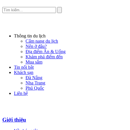
Thông tin du lịch
Cẩm nang du lịch
Nên ở đâu?
Địa điểm Ăn & Uống
Khám phá điểm đến
Mua sắm
Tin nổi bật
Khách sạn
Đà Nẵng
Nha Trang
Phú Quốc
Liên hệ
Giới thiệu