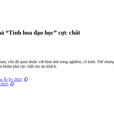
 “Tinh hoa đạo học” cực chất
Nam, vốn đã quen thuộc với hình ảnh trang nghiêm, cổ kính. Thế nhưn
ệm khám phá cực chất cho du khách.
án Ất Tỵ 2025
 2025
”