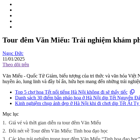
Tour đêm Văn Miếu: Trải nghiệm khám phá
Ngọc Đức
11/01/2025
Theo dõi trên
Văn Miếu - Quốc Tử Giám, biểu tượng của tri thức và văn hóa Việt 
huyền ảo, lung linh và đầy bí ẩn, hứa hẹn mang đến những trải nghi
Top 5 chợ hoa Tết nổi tiếng Hà Nội không đi sẽ thấy tiếc
Danh sách 30 điểm bắn pháo hoa ở Hà Nội dịp Tết Nguyên Đ
Kinh nghiệm chụp ảnh đẹp ở Hà Nội khi đi chơi dịp Tết Ất Tỵ
Mục lục
1.
Giá vé và thời gian diễn ra tour đêm Văn Miếu
2.
Đôi nét về Tour đêm Văn Miếu: Tinh hoa đạo học
3.
Các khu trải nghiệm trong tour đêm Văn Miếu “Tinh hoa đạo học