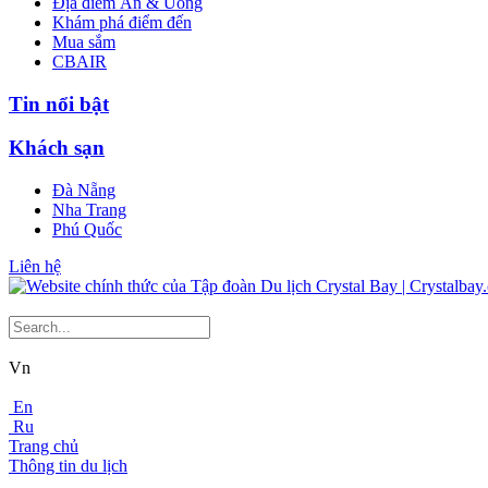
Địa điểm Ăn & Uống
Khám phá điểm đến
Mua sắm
CBAIR
Tin nổi bật
Khách sạn
Đà Nẵng
Nha Trang
Phú Quốc
Liên hệ
Vn
En
Ru
Trang chủ
Thông tin du lịch