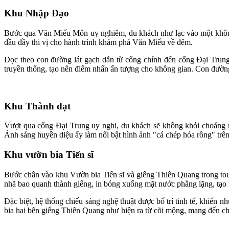
Khu Nhập Đạo
Bước qua Văn Miếu Môn uy nghiêm, du khách như lạc vào một không g
đầu đầy thi vị cho hành trình khám phá Văn Miếu về đêm.
Dọc theo con đường lát gạch dẫn từ cổng chính đến cổng Đại Trung,
truyền thống, tạo nên điểm nhấn ấn tượng cho không gian. Con đường 
Khu Thành đạt
Vượt qua cổng Đại Trung uy nghi, du khách sẽ không khỏi choáng n
Ánh sáng huyền diệu ấy làm nổi bật hình ảnh "cá chép hóa rồng" trê
Khu vườn bia Tiến sĩ
Bước chân vào khu Vườn bia Tiến sĩ và giếng Thiên Quang trong to
nhã bao quanh thành giếng, in bóng xuống mặt nước phẳng lặng, tạo 
Đặc biệt, hệ thống chiếu sáng nghệ thuật được bố trí tinh tế, khiến 
bia hai bên giếng Thiên Quang như hiện ra từ cõi mộng, mang đến c