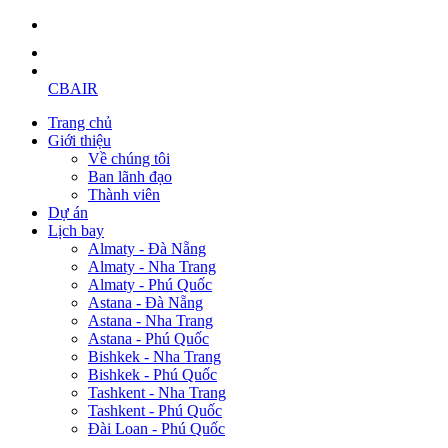
CBAIR
Trang chủ
Giới thiệu
Về chúng tôi
Ban lãnh đạo
Thành viên
Dự án
Lịch bay
Almaty - Đà Nẵng
Almaty - Nha Trang
Almaty - Phú Quốc
Astana - Đà Nẵng
Astana - Nha Trang
Astana - Phú Quốc
Bishkek - Nha Trang
Bishkek - Phú Quốc
Tashkent - Nha Trang
Tashkent - Phú Quốc
Đài Loan - Phú Quốc