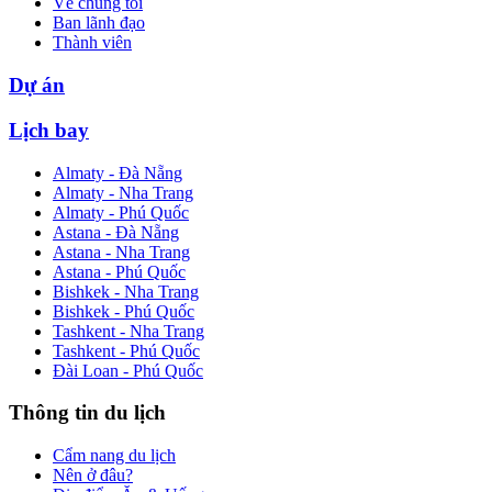
Về chúng tôi
Ban lãnh đạo
Thành viên
Dự án
Lịch bay
Almaty - Đà Nẵng
Almaty - Nha Trang
Almaty - Phú Quốc
Astana - Đà Nẵng
Astana - Nha Trang
Astana - Phú Quốc
Bishkek - Nha Trang
Bishkek - Phú Quốc
Tashkent - Nha Trang
Tashkent - Phú Quốc
Đài Loan - Phú Quốc
Thông tin du lịch
Cẩm nang du lịch
Nên ở đâu?