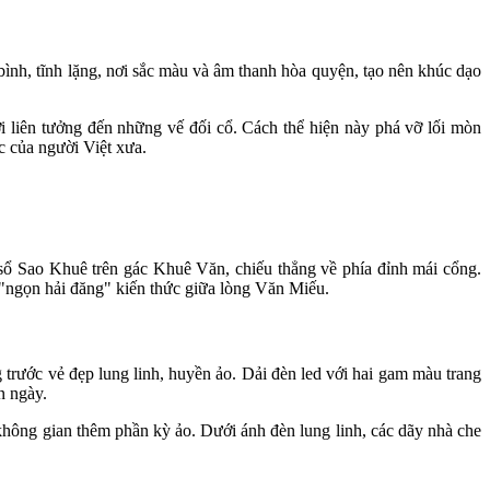
nh, tĩnh lặng, nơi sắc màu và âm thanh hòa quyện, tạo nên khúc dạo
i liên tưởng đến những vế đối cổ. Cách thể hiện này phá vỡ lối mòn
c của người Việt xưa.
sổ Sao Khuê trên gác Khuê Văn, chiếu thẳng về phía đỉnh mái cổng.
 "ngọn hải đăng" kiến thức giữa lòng Văn Miếu.
ước vẻ đẹp lung linh, huyền ảo. Dải đèn led với hai gam màu trang
n ngày.
o không gian thêm phần kỳ ảo. Dưới ánh đèn lung linh, các dãy nhà che