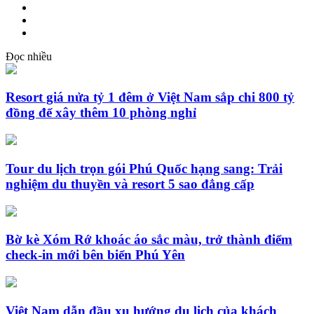
Đọc nhiều
Resort giá nửa tỷ 1 đêm ở Việt Nam sắp chi 800 tỷ
đồng để xây thêm 10 phòng nghỉ
Tour du lịch trọn gói Phú Quốc hạng sang: Trải
nghiệm du thuyền và resort 5 sao đẳng cấp
Bờ kè Xóm Rớ khoác áo sắc màu, trở thành điểm
check-in mới bên biển Phú Yên
Việt Nam dẫn đầu xu hướng du lịch của khách