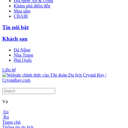
Địa điểm Ăn & Uống
Khám phá điểm đến
Mua sắm
CBAIR
Tin nổi bật
Khách sạn
Đà Nẵng
Nha Trang
Phú Quốc
Liên hệ
Vn
En
Ru
Trang chủ
Thông tin du lịch