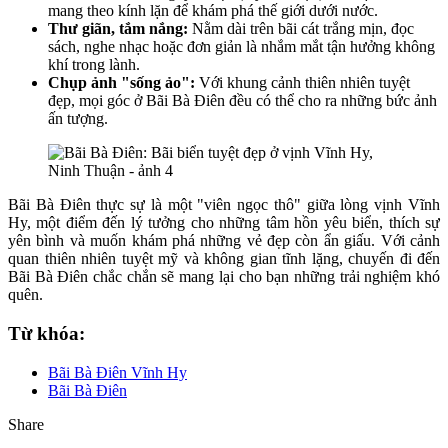
mang theo kính lặn để khám phá thế giới dưới nước.
Thư giãn, tắm nắng:
Nằm dài trên bãi cát trắng mịn, đọc
sách, nghe nhạc hoặc đơn giản là nhắm mắt tận hưởng không
khí trong lành.
Chụp ảnh "sống ảo":
Với khung cảnh thiên nhiên tuyệt
đẹp, mọi góc ở Bãi Bà Điên đều có thể cho ra những bức ảnh
ấn tượng.
Bãi Bà Điên thực sự là một "viên ngọc thô" giữa lòng vịnh Vĩnh
Hy, một điểm đến lý tưởng cho những tâm hồn yêu biển, thích sự
yên bình và muốn khám phá những vẻ đẹp còn ẩn giấu. Với cảnh
quan thiên nhiên tuyệt mỹ và không gian tĩnh lặng, chuyến đi đến
Bãi Bà Điên chắc chắn sẽ mang lại cho bạn những trải nghiệm khó
quên.
Từ khóa:
Bãi Bà Điên Vĩnh Hy
Bãi Bà Điên
Share