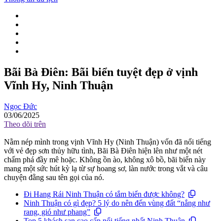
Bãi Bà Điên: Bãi biển tuyệt đẹp ở vịnh
Vĩnh Hy, Ninh Thuận
Ngọc Đức
03/06/2025
Theo dõi trên
Nằm nép mình trong vịnh Vĩnh Hy (Ninh Thuận) vốn đã nổi tiếng
với vẻ đẹp sơn thủy hữu tình, Bãi Bà Điên hiện lên như một nét
chấm phá đầy mê hoặc. Không ồn ào, không xô bồ, bãi biển này
mang một sức hút kỳ lạ từ sự hoang sơ, làn nước trong vắt và câu
chuyện đằng sau tên gọi của nó.
Đi Hang Rái Ninh Thuận có tắm biển được không?
Ninh Thuận có gì đẹp? 5 lý do nên đến vùng đất “nắng như
rang, gió như phang”
Top 5 khách sạn cao cấp nổi tiếng nhất Ninh Thuận