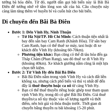
tưởng bà hóa điên. Từ đó, người dân gọi bãi biển này là Bãi Bà
Điên để tưởng nhớ về tấm lòng son sắt của bà. Câu chuyện này
càng làm tăng thêm vẻ huyền bí và cuốn hút cho bãi biển.
Di chuyển đến Bãi Bà Điên
Bước 1: Đến Vĩnh Hy, Ninh Thuận
Từ Hà Nội/TP. Hồ Chí Minh:
Cách thuận tiện nhất là
bay đến sân bay Cam Ranh (Khánh Hòa). Từ sân bay
Cam Ranh, bạn có thể thuê xe máy, taxi hoặc đi xe
khách đến Vĩnh Hy (khoảng 60-70km).
Phương tiện khác:
Bạn cũng có thể đi tàu hỏa đến ga
Tháp Chàm (Phan Rang), sau đó thuê xe đi Vĩnh Hy
(khoảng 40km). Xe khách giường nằm cũng là một lựa
chọn tiết kiệm.
Bước 2: Từ Vĩnh Hy đến Bãi Bà Điên
Bãi Bà Điên nằm trong vịnh Vĩnh Hy và cách đất liền
không xa, nhưng cách phổ biến và thú vị nhất để đến
đây là
thuê thuyền hoặc ca nô
từ cảng Vĩnh Hy.
Bạn có thể thuê thuyền riêng hoặc ghép tour tham quan
vịnh Vĩnh Hy, trong đó có ghé Bãi Bà Điên. Giá thuê
thuyền/ca nô tùy thuộc vào số lượng người và thời
điểm, nên hỏi giá và thỏa thuận trước. Thời gian di
chuyển bằng thuyền ra bãi khoảng 15-20 phút.