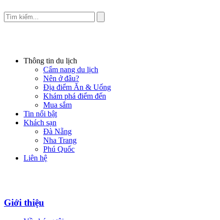
Thông tin du lịch
Cẩm nang du lịch
Nên ở đâu?
Địa điểm Ăn & Uống
Khám phá điểm đến
Mua sắm
Tin nổi bật
Khách sạn
Đà Nẵng
Nha Trang
Phú Quốc
Liên hệ
Giới thiệu