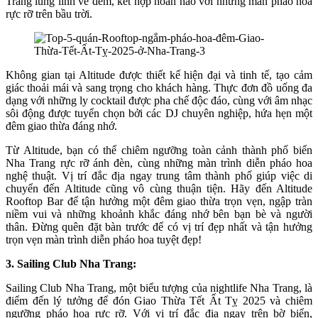
Trang lung linh về đêm, kết hợp hoàn hảo với những màn pháo hoa
rực rỡ trên bầu trời.
Không gian tại Altitude được thiết kế hiện đại và tinh tế, tạo cảm
giác thoải mái và sang trọng cho khách hàng. Thực đơn đồ uống đa
dạng với những ly cocktail được pha chế độc đáo, cùng với âm nhạc
sôi động được tuyển chọn bởi các DJ chuyên nghiệp, hứa hẹn một
đêm giao thừa đáng nhớ.
Từ Altitude, bạn có thể chiêm ngưỡng toàn cảnh thành phố biển
Nha Trang rực rỡ ánh đèn, cùng những màn trình diễn pháo hoa
nghệ thuật. Vị trí đắc địa ngay trung tâm thành phố giúp việc di
chuyển đến Altitude cũng vô cùng thuận tiện. Hãy đến Altitude
Rooftop Bar để tận hưởng một đêm giao thừa trọn vẹn, ngập tràn
niềm vui và những khoảnh khắc đáng nhớ bên bạn bè và người
thân. Đừng quên đặt bàn trước để có vị trí đẹp nhất và tận hưởng
trọn vẹn màn trình diễn pháo hoa tuyệt đẹp!
3. Sailing Club Nha Trang:
Sailing Club Nha Trang, một biểu tượng của nightlife Nha Trang, là
điểm đến lý tưởng để đón Giao Thừa Tết Ất Tỵ 2025 và chiêm
ngưỡng pháo hoa rực rỡ. Với vị trí đắc địa ngay trên bờ biển,