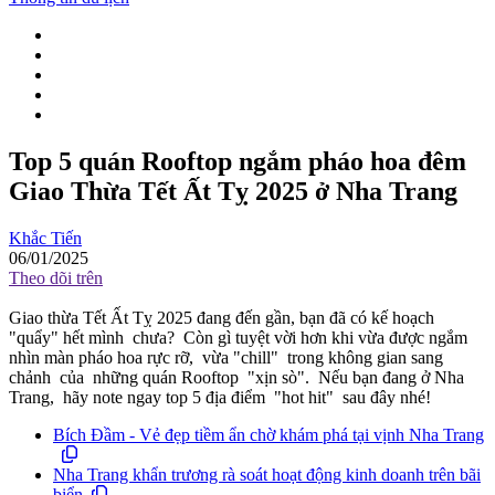
Top 5 quán Rooftop ngắm pháo hoa đêm
Giao Thừa Tết Ất Tỵ 2025 ở Nha Trang
Khắc Tiến
06/01/2025
Theo dõi trên
Giao thừa Tết Ất Tỵ 2025 đang đến gần, bạn đã có kế hoạch
"quẩy" hết mình chưa? Còn gì tuyệt vời hơn khi vừa được ngắm
nhìn màn pháo hoa rực rỡ, vừa "chill" trong không gian sang
chảnh của những quán Rooftop "xịn sò". Nếu bạn đang ở Nha
Trang, hãy note ngay top 5 địa điểm "hot hit" sau đây nhé!
Bích Đầm - Vẻ đẹp tiềm ẩn chờ khám phá tại vịnh Nha Trang
Nha Trang khẩn trương rà soát hoạt động kinh doanh trên bãi
biển