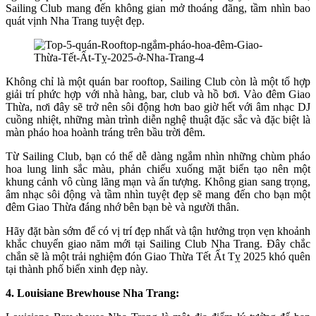
Sailing Club mang đến không gian mở thoáng đãng, tầm nhìn bao
quát vịnh Nha Trang tuyệt đẹp.
Không chỉ là một quán bar rooftop, Sailing Club còn là một tổ hợp
giải trí phức hợp với nhà hàng, bar, club và hồ bơi. Vào đêm Giao
Thừa, nơi đây sẽ trở nên sôi động hơn bao giờ hết với âm nhạc DJ
cuồng nhiệt, những màn trình diễn nghệ thuật đặc sắc và đặc biệt là
màn pháo hoa hoành tráng trên bầu trời đêm.
Từ Sailing Club, bạn có thể dễ dàng ngắm nhìn những chùm pháo
hoa lung linh sắc màu, phản chiếu xuống mặt biển tạo nên một
khung cảnh vô cùng lãng mạn và ấn tượng. Không gian sang trọng,
âm nhạc sôi động và tầm nhìn tuyệt đẹp sẽ mang đến cho bạn một
đêm Giao Thừa đáng nhớ bên bạn bè và người thân.
Hãy đặt bàn sớm để có vị trí đẹp nhất và tận hưởng trọn vẹn khoảnh
khắc chuyển giao năm mới tại Sailing Club Nha Trang. Đây chắc
chắn sẽ là một trải nghiệm đón Giao Thừa Tết Ất Tỵ 2025 khó quên
tại thành phố biển xinh đẹp này.
4. Louisiane Brewhouse Nha Trang: