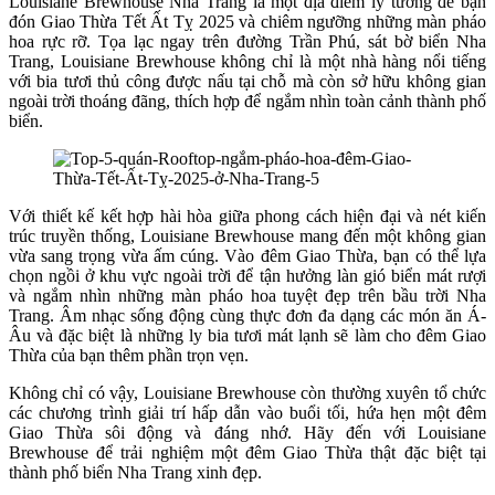
Louisiane Brewhouse Nha Trang là một địa điểm lý tưởng để bạn
đón Giao Thừa Tết Ất Tỵ 2025 và chiêm ngưỡng những màn pháo
hoa rực rỡ. Tọa lạc ngay trên đường Trần Phú, sát bờ biển Nha
Trang, Louisiane Brewhouse không chỉ là một nhà hàng nổi tiếng
với bia tươi thủ công được nấu tại chỗ mà còn sở hữu không gian
ngoài trời thoáng đãng, thích hợp để ngắm nhìn toàn cảnh thành phố
biển.
Với thiết kế kết hợp hài hòa giữa phong cách hiện đại và nét kiến
trúc truyền thống, Louisiane Brewhouse mang đến một không gian
vừa sang trọng vừa ấm cúng. Vào đêm Giao Thừa, bạn có thể lựa
chọn ngồi ở khu vực ngoài trời để tận hưởng làn gió biển mát rượi
và ngắm nhìn những màn pháo hoa tuyệt đẹp trên bầu trời Nha
Trang. Âm nhạc sống động cùng thực đơn đa dạng các món ăn Á-
Âu và đặc biệt là những ly bia tươi mát lạnh sẽ làm cho đêm Giao
Thừa của bạn thêm phần trọn vẹn.
Không chỉ có vậy, Louisiane Brewhouse còn thường xuyên tổ chức
các chương trình giải trí hấp dẫn vào buổi tối, hứa hẹn một đêm
Giao Thừa sôi động và đáng nhớ. Hãy đến với Louisiane
Brewhouse để trải nghiệm một đêm Giao Thừa thật đặc biệt tại
thành phố biển Nha Trang xinh đẹp.