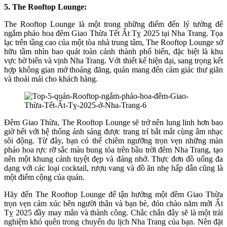
5. The Rooftop Lounge:
The Rooftop Lounge là một trong những điểm đến lý tưởng để
ngắm pháo hoa đêm Giao Thừa Tết Ất Tỵ 2025 tại Nha Trang. Tọa
lạc trên tầng cao của một tòa nhà trung tâm, The Rooftop Lounge sở
hữu tầm nhìn bao quát toàn cảnh thành phố biển, đặc biệt là khu
vực bờ biển và vịnh Nha Trang. Với thiết kế hiện đại, sang trọng kết
hợp không gian mở thoáng đãng, quán mang đến cảm giác thư giãn
và thoải mái cho khách hàng.
Đêm Giao Thừa, The Rooftop Lounge sẽ trở nên lung linh hơn bao
giờ hết với hệ thống ánh sáng được trang trí bắt mắt cùng âm nhạc
sôi động. Từ đây, bạn có thể chiêm ngưỡng trọn vẹn những màn
pháo hoa rực rỡ sắc màu bung tỏa trên bầu trời đêm Nha Trang, tạo
nên một khung cảnh tuyệt đẹp và đáng nhớ. Thực đơn đồ uống đa
dạng với các loại cocktail, rượu vang và đồ ăn nhẹ hấp dẫn cũng là
một điểm cộng của quán.
Hãy đến The Rooftop Lounge để tận hưởng một đêm Giao Thừa
trọn vẹn cảm xúc bên người thân và bạn bè, đón chào năm mới Ất
Tỵ 2025 đầy may mắn và thành công. Chắc chắn đây sẽ là một trải
nghiệm khó quên trong chuyến du lịch Nha Trang của bạn. Nên đặt