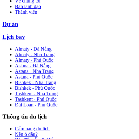
Về chúng tôi
Ban lãnh đạo
Thành viên
Dự án
Lịch bay
Almaty - Đà Nẵng
Almaty - Nha Trang
Almaty - Phú Quốc
Astana - Đà Nẵng
Astana - Nha Trang
Astana - Phú Quốc
Bishkek - Nha Trang
Bishkek - Phú Quốc
Tashkent - Nha Trang
Tashkent - Phú Quốc
Đài Loan - Phú Quốc
Thông tin du lịch
Cẩm nang du lịch
Nên ở đâu?