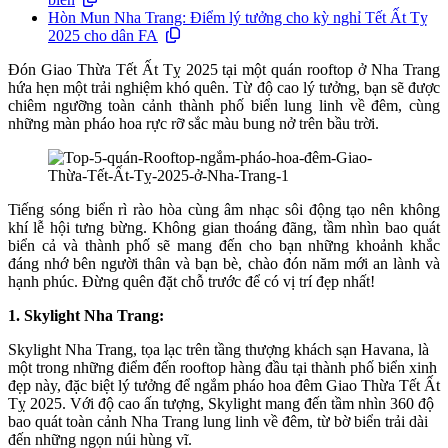
Hòn Mun Nha Trang: Điểm lý tưởng cho kỳ nghỉ Tết Ất Tỵ
2025 cho dân FA
Đón Giao Thừa Tết Ất Tỵ 2025 tại một quán rooftop ở Nha Trang
hứa hẹn một trải nghiệm khó quên. Từ độ cao lý tưởng, bạn sẽ được
chiêm ngưỡng toàn cảnh thành phố biển lung linh về đêm, cùng
những màn pháo hoa rực rỡ sắc màu bung nở trên bầu trời.
Tiếng sóng biển rì rào hòa cùng âm nhạc sôi động tạo nên không
khí lễ hội tưng bừng. Không gian thoáng đãng, tầm nhìn bao quát
biển cả và thành phố sẽ mang đến cho bạn những khoảnh khắc
đáng nhớ bên người thân và bạn bè, chào đón năm mới an lành và
hạnh phúc. Đừng quên đặt chỗ trước để có vị trí đẹp nhất!
1. Skylight Nha Trang:
Skylight Nha Trang, tọa lạc trên tầng thượng khách sạn Havana, là
một trong những điểm đến rooftop hàng đầu tại thành phố biển xinh
đẹp này, đặc biệt lý tưởng để ngắm pháo hoa đêm Giao Thừa Tết Ất
Tỵ 2025. Với độ cao ấn tượng, Skylight mang đến tầm nhìn 360 độ
bao quát toàn cảnh Nha Trang lung linh về đêm, từ bờ biển trải dài
đến những ngọn núi hùng vĩ.