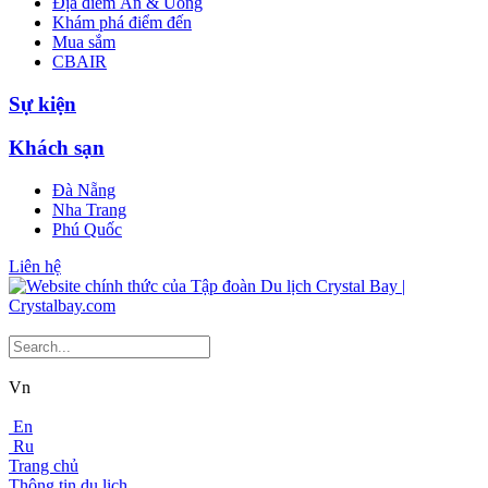
Địa điểm Ăn & Uống
Khám phá điểm đến
Mua sắm
CBAIR
Sự kiện
Khách sạn
Đà Nẵng
Nha Trang
Phú Quốc
Liên hệ
Vn
En
Ru
Trang chủ
Thông tin du lịch