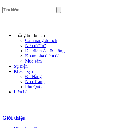
Thông tin du lịch
Cẩm nang du lịch
Nên ở đâu?
Địa điểm Ăn & Uống
Khám phá điểm đến
Mua sắm
Sự kiện
Khách sạn
Đà Nẵng
Nha Trang
Phú Quốc
Liên hệ
Giới thiệu