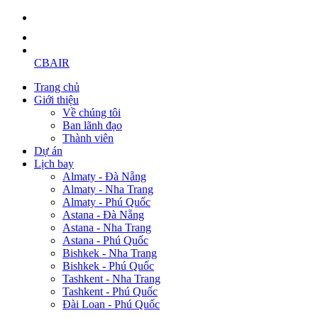
CBAIR
Trang chủ
Giới thiệu
Về chúng tôi
Ban lãnh đạo
Thành viên
Dự án
Lịch bay
Almaty - Đà Nẵng
Almaty - Nha Trang
Almaty - Phú Quốc
Astana - Đà Nẵng
Astana - Nha Trang
Astana - Phú Quốc
Bishkek - Nha Trang
Bishkek - Phú Quốc
Tashkent - Nha Trang
Tashkent - Phú Quốc
Đài Loan - Phú Quốc