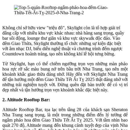
Không chỉ sở hữu view "triệu đô", Skylight còn là tổ hợp giải trí
đẳng cấp với nhiều khu vực khác nhau: nhà hàng sang trọng, quầy
bar sôi động, lounge thư giãn và khu vực skywalk độc đáo. Vào
đêm Giao Thừa, Skylight thường tổ chức những sự kiện đặc biệt
với âm nhạc DJ, biểu diễn nghệ thuật và chương trình đếm ngược
Countdown hoành tráng, tạo nên không khí lễ hội tưng bừng.
Từ Skylight, bạn có thể chiêm ngưỡng trọn vẹn những màn pháo
hoa rực rỡ sắc màu bung nở trên bầu trời Nha Trang, tạo nên một
khoảnh khắc giao thừa đáng nhớ. Hãy đến với Skylight Nha Trang
để tận hưởng một đêm Giao Thừa Tết Ất Tỵ 2025 thật đáng nhớ với
những trải nghiệm tuyệt vời. Đừng quên đặt bàn trước để có vị trí
đẹp nhất và tận hưởng trọn vẹn khoảnh khắc đặc biệt này.
2. Altitude Rooftop Bar:
Altitude Rooftop Bar, tọa lạc trên tầng 28 của khách sạn Sheraton
Nha Trang sang trọng, là một trong những điểm đến lý tưởng để
ngắm pháo hoa đêm Giao Thừa Tết Ất Tỵ 2025. Với tầm nhìn bao
quát 270 độ, Altitude mang đến khung cảnh tuyệt đẹp của vịnh Nha