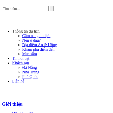
Thông tin du lịch
Cẩm nang du lịch
Nên ở đâu?
Địa điểm Ăn & Uống
Khám phá điểm đến
Mua sắm
Tin nổi bật
Khách sạn
Đà Nẵng
Nha Trang
Phú Quốc
Liên hệ
Giới thiệu