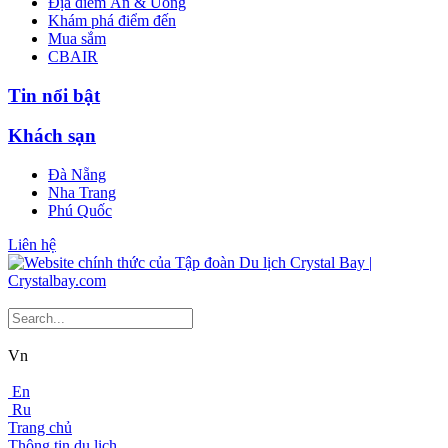
Địa điểm Ăn & Uống
Khám phá điểm đến
Mua sắm
CBAIR
Tin nổi bật
Khách sạn
Đà Nẵng
Nha Trang
Phú Quốc
Liên hệ
Vn
En
Ru
Trang chủ
Thông tin du lịch