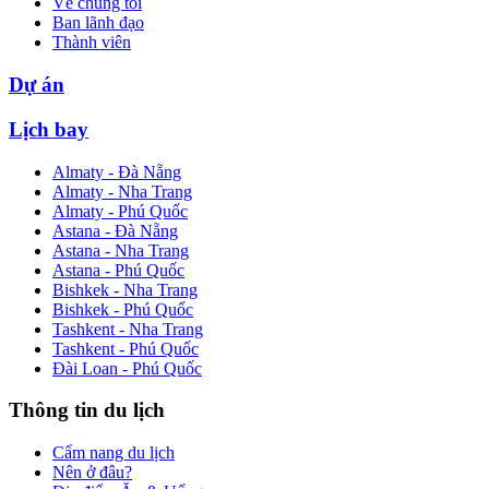
Về chúng tôi
Ban lãnh đạo
Thành viên
Dự án
Lịch bay
Almaty - Đà Nẵng
Almaty - Nha Trang
Almaty - Phú Quốc
Astana - Đà Nẵng
Astana - Nha Trang
Astana - Phú Quốc
Bishkek - Nha Trang
Bishkek - Phú Quốc
Tashkent - Nha Trang
Tashkent - Phú Quốc
Đài Loan - Phú Quốc
Thông tin du lịch
Cẩm nang du lịch
Nên ở đâu?