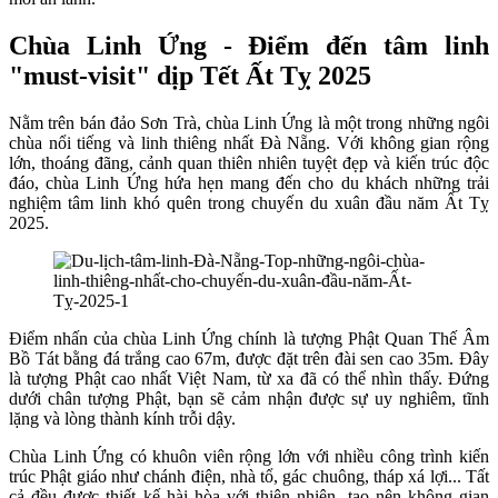
Chùa Linh Ứng - Điểm đến tâm linh
"must-visit" dịp Tết Ất Tỵ 2025
Nằm trên bán đảo Sơn Trà, chùa Linh Ứng là một trong những ngôi
chùa nổi tiếng và linh thiêng nhất Đà Nẵng. Với không gian rộng
lớn, thoáng đãng, cảnh quan thiên nhiên tuyệt đẹp và kiến trúc độc
đáo, chùa Linh Ứng hứa hẹn mang đến cho du khách những trải
nghiệm tâm linh khó quên trong chuyến du xuân đầu năm Ất Tỵ
2025.
Điểm nhấn của chùa Linh Ứng chính là tượng Phật Quan Thế Âm
Bồ Tát bằng đá trắng cao 67m, được đặt trên đài sen cao 35m. Đây
là tượng Phật cao nhất Việt Nam, từ xa đã có thể nhìn thấy. Đứng
dưới chân tượng Phật, bạn sẽ cảm nhận được sự uy nghiêm, tĩnh
lặng và lòng thành kính trỗi dậy.
Chùa Linh Ứng có khuôn viên rộng lớn với nhiều công trình kiến
trúc Phật giáo như chánh điện, nhà tổ, gác chuông, tháp xá lợi... Tất
cả đều được thiết kế hài hòa với thiên nhiên, tạo nên không gian