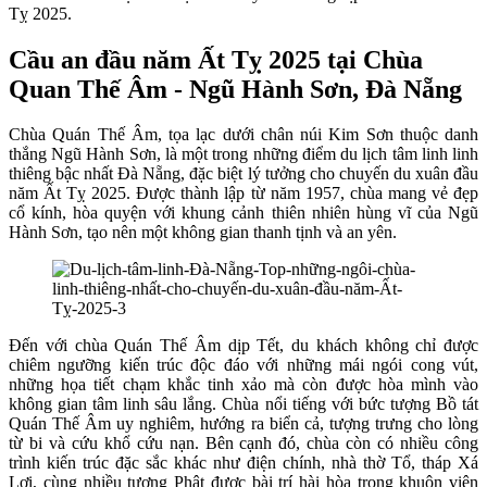
Tỵ 2025.
Cầu an đầu năm Ất Tỵ 2025 tại Chùa
Quan Thế Âm - Ngũ Hành Sơn, Đà Nẵng
Chùa Quán Thế Âm, tọa lạc dưới chân núi Kim Sơn thuộc danh
thắng Ngũ Hành Sơn, là một trong những điểm du lịch tâm linh linh
thiêng bậc nhất Đà Nẵng, đặc biệt lý tưởng cho chuyến du xuân đầu
năm Ất Tỵ 2025. Được thành lập từ năm 1957, chùa mang vẻ đẹp
cổ kính, hòa quyện với khung cảnh thiên nhiên hùng vĩ của Ngũ
Hành Sơn, tạo nên một không gian thanh tịnh và an yên.
Đến với chùa Quán Thế Âm dịp Tết, du khách không chỉ được
chiêm ngưỡng kiến trúc độc đáo với những mái ngói cong vút,
những họa tiết chạm khắc tinh xảo mà còn được hòa mình vào
không gian tâm linh sâu lắng. Chùa nổi tiếng với bức tượng Bồ tát
Quán Thế Âm uy nghiêm, hướng ra biển cả, tượng trưng cho lòng
từ bi và cứu khổ cứu nạn. Bên cạnh đó, chùa còn có nhiều công
trình kiến trúc đặc sắc khác như điện chính, nhà thờ Tổ, tháp Xá
Lợi, cùng nhiều tượng Phật được bài trí hài hòa trong khuôn viên