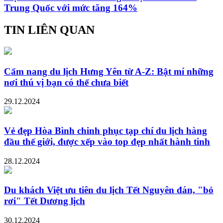
Trung Quốc với mức tăng 164%
TIN LIÊN QUAN
Cẩm nang du lịch Hưng Yên từ A-Z: Bật mí những
nơi thú vị bạn có thể chưa biết
29.12.2024
Vẻ đẹp Hòa Bình chinh phục tạp chí du lịch hàng
đầu thế giới, được xếp vào top đẹp nhất hành tinh
28.12.2024
Du khách Việt ưu tiên du lịch Tết Nguyên đán, "bỏ
rơi" Tết Dương lịch
30.12.2024