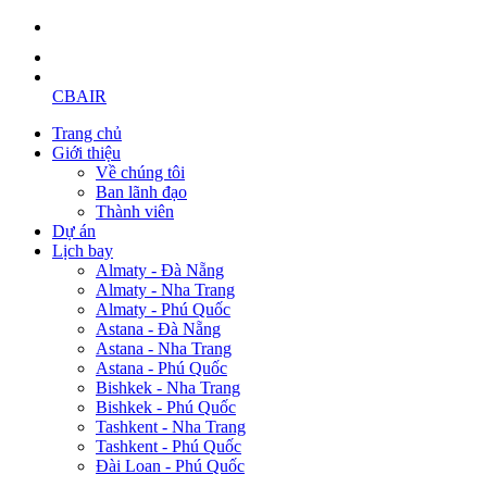
CBAIR
Trang chủ
Giới thiệu
Về chúng tôi
Ban lãnh đạo
Thành viên
Dự án
Lịch bay
Almaty - Đà Nẵng
Almaty - Nha Trang
Almaty - Phú Quốc
Astana - Đà Nẵng
Astana - Nha Trang
Astana - Phú Quốc
Bishkek - Nha Trang
Bishkek - Phú Quốc
Tashkent - Nha Trang
Tashkent - Phú Quốc
Đài Loan - Phú Quốc