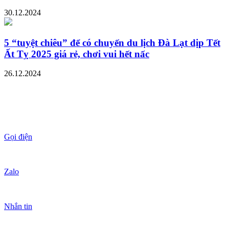
30.12.2024
5 “tuyệt chiêu” để có chuyến du lịch Đà Lạt dịp Tết
Ất Tỵ 2025 giá rẻ, chơi vui hết nấc
26.12.2024
Gọi điện
Zalo
Nhắn tin