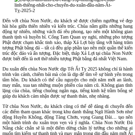
Đến với chùa Non Nước, du khách sẽ được chiêm ngưỡng vẻ đẹp
hài hòa giữa thiên nhiên và kiến trúc. Chùa nằm giữa những hang
động tự nhiên, những vách đá rêu phong, tạo nên một không gian
thanh tịnh và huyền bí. Cổng Tam Quan uy nghi, những pho tượng
Phật được chạm khắc tinh xảo, tháp Xá Lợi bảy tầng với hàng trăm
tượng Phật bằng đá – tất cả đều góp phần tạo nên một quần thể kiến
trúc độc đáo và ấn tượng. Đặc biệt, tháp Xá Lợi tại chùa Non Nước
được biết đến là nơi thờ nhiều tượng Phật bằng đá nhất Việt Nam.
Du xuân đến chùa Non Nước dịp Tết Ất Tỵ 2025 không chỉ là hành
trình vãn cảnh, chiêm bái mà còn là dịp để tìm về sự bình yên trong
tâm hồn. Du khách có thể cầu nguyện cho một năm mới an lành,
may mắn, xua tan những muộn phiền của năm cũ. Không gian tĩnh
lặng của chùa, tiếng chuông ngân nga, tiếng kinh kệ trầm bổng sẽ
giúp du khách cảm nhận được sự thanh thản, nhẹ nhàng.
Từ chùa Non Nước, du khách cũng có thể dễ dàng di chuyển đến
các điểm tham quan khác trong khu danh thắng Ngũ Hành Sơn như
động Huyền Không, động Tàng Chơn, vọng Giang Đài… tạo nên
một hành trình du xuân trọn vẹn và ý nghĩa. Chùa Non Nước Đà
Nẵng chắc chắn sẽ là một điểm dừng chân lý tưởng cho những ai
muốn tìm kiếm sự thanh tịnh và may mắn trong dịp đầu năm mới Ất