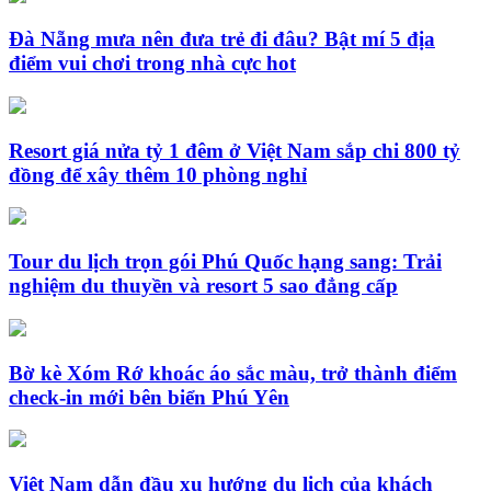
Đà Nẵng mưa nên đưa trẻ đi đâu? Bật mí 5 địa
điểm vui chơi trong nhà cực hot
Resort giá nửa tỷ 1 đêm ở Việt Nam sắp chi 800 tỷ
đồng để xây thêm 10 phòng nghỉ
Tour du lịch trọn gói Phú Quốc hạng sang: Trải
nghiệm du thuyền và resort 5 sao đẳng cấp
Bờ kè Xóm Rớ khoác áo sắc màu, trở thành điểm
check-in mới bên biển Phú Yên
Việt Nam dẫn đầu xu hướng du lịch của khách