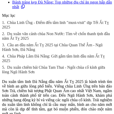
Bánh tráng kẹp Đà Nẵng: Top những địa chỉ ăn ngon hấp dẫn
nhất
Mục lục
1.
Chùa Linh Ứng - Điểm đến tâm linh "must-visit" dịp Tết Ất Tỵ
2025
2.
Du xuân vãn cảnh chùa Non Nước: Tìm về chốn thanh tịnh đầu
năm Ất Tỵ 2025
3.
Cầu an đầu năm Ất Tỵ 2025 tại Chùa Quan Thế Âm - Ngũ
Hành Sơn, Đà Nẵng
4.
Chùa Pháp Lâm Đà Nẵng: Gửi gắm tâm linh đầu năm Ất Tỵ
2025
5.
Du xuân chiêm bái Chùa Tam Thai - Ngôi chùa cổ kính giữa
lòng Ngũ Hành Sơn
Du xuân tâm linh Đà Nẵng đầu năm Ất Tỵ 2025 là hành trình tìm
về bình an giữa lòng phố biển. Viếng chùa Linh Ứng trên bán đảo
Sơn Trà, chiêm bái tượng Phật Quan Âm cao nhất Việt Nam, ngắm
toàn cảnh thành phố từ trên cao. Đến Ngũ Hành Sơn, khám phá
những hang động kỳ bí và viếng các ngôi chùa cổ kính. Trải nghiệm
du xuân tâm linh không chỉ là cầu may mắn, bình an cho năm mới
mà còn là dịp để tĩnh tâm, gạt bỏ muộn phiền, đón chào một năm
mới an lành.