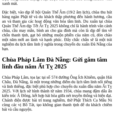
xanh mát.
Đặc biệt, vào dịp lễ hội Quán Thế Âm (19/2 âm lịch), chùa thu hút
hàng ngàn Phật tử và du khách thập phương đến hành hương, cầu
an và tham gia các hoạt động văn hóa tâm linh. Du xuân tại chùa
Quán Thế Âm dịp Tết Ất Tỵ 2025 không chỉ là hành trình vãn cảnh
chùa, cầu may mắn, bình an cho gia đình mà còn là dịp để tìm về
chốn thanh tịnh, gạt bỏ những muộn phiền của năm cũ, đón chào
một năm mới an lành và hạnh phúc. Đây chắc chắn sẽ là một trải
nghiệm du lịch tâm linh ý nghĩa trong chuyến du xuân Đà Nẵng của
bạn.
Chùa Pháp Lâm Đà Nẵng: Gửi gắm tâm
linh đầu năm Ất Tỵ 2025
Chùa Pháp Lâm, tọa lạc tại số 574 đường Ông Ích Khiêm, quận Hải
Châu, Đà Nẵng, là một trong những điểm du lịch tâm linh nổi tiếng
và linh thiêng, đặc biệt phù hợp cho chuyến du xuân đầu năm Ất Tỵ
2025. Với lịch sử hình thành từ năm 1934, chùa mang đậm dấu ấn
kiến trúc Á Đông, kết hợp hài hòa giữa nét truyền thống và hiện đại.
Chánh điện được bài trí trang nghiêm, thờ Phật Thích Ca Mâu Ni
cùng các vị Bồ Tát, tạo không gian thanh tịnh để du khách chiêm
bái và cầu nguyện.