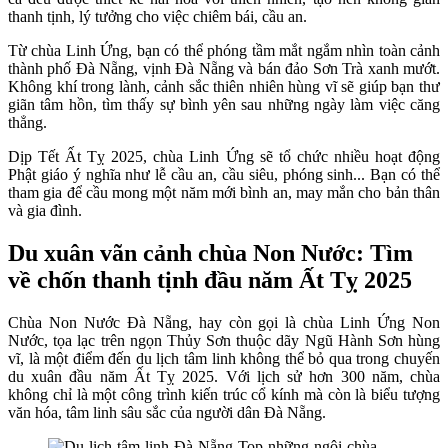
thanh tịnh, lý tưởng cho việc chiêm bái, cầu an.
Từ chùa Linh Ứng, bạn có thể phóng tầm mắt ngắm nhìn toàn cảnh
thành phố Đà Nẵng, vịnh Đà Nẵng và bán đảo Sơn Trà xanh mướt.
Không khí trong lành, cảnh sắc thiên nhiên hùng vĩ sẽ giúp bạn thư
giãn tâm hồn, tìm thấy sự bình yên sau những ngày làm việc căng
thẳng.
Dịp Tết Ất Tỵ 2025, chùa Linh Ứng sẽ tổ chức nhiều hoạt động
Phật giáo ý nghĩa như lễ cầu an, cầu siêu, phóng sinh... Bạn có thể
tham gia để cầu mong một năm mới bình an, may mắn cho bản thân
và gia đình.
Du xuân vãn cảnh chùa Non Nước: Tìm
về chốn thanh tịnh đầu năm Ất Tỵ 2025
Chùa Non Nước Đà Nẵng, hay còn gọi là chùa Linh Ứng Non
Nước, tọa lạc trên ngọn Thủy Sơn thuộc dãy Ngũ Hành Sơn hùng
vĩ, là một điểm đến du lịch tâm linh không thể bỏ qua trong chuyến
du xuân đầu năm Ất Tỵ 2025. Với lịch sử hơn 300 năm, chùa
không chỉ là một công trình kiến trúc cổ kính mà còn là biểu tượng
văn hóa, tâm linh sâu sắc của người dân Đà Nẵng.