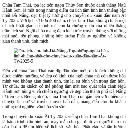
Chùa Tam Thai, tọa lạc trên ngọn Thủy Sơn thuộc danh thắng Ngũ
Hành Sơn, là một trong những điểm du lịch tâm linh linh thiêng bậc
nhất Đà Nẵng, đặc biệt lý tưởng cho chuyến du xuân đầu năm Ất
Tỵ 2025. Với lịch sử hơn 400 năm, chùa Tam Thai không chỉ là một
di tích Phật giáo cổ kính mà còn là chứng nhân của nhiều thăng
trầm lịch sử. Ngôi chùa mang đậm kiến trúc truyền thống với những
mái ngói rêu phong, những bức tượng Phật uy nghiêm và không
gian thanh tịnh, tĩnh mịch.
Đến với chùa Tam Thai vào dịp đầu năm mới, du khách không chỉ
được chiêm ngưỡng vẻ đẹp cổ kính của ngôi chùa mà còn được hòa
mình vào không gian thanh tịnh, tìm lại sự bình yên trong tâm hồn.
Từ chùa, du khách có thể phóng tầm mắt bao quát toàn cảnh Ngũ
Hành Sơn hùng vĩ và chiêm ngưỡng vẻ đẹp của thành phố Đà Nẵng
từ trên cao. Bên cạnh đó, chùa Tam Thai còn gắn liền với nhiều câu
chuyện lịch sử và truyền thuyết hấp dẫn, mang đến cho du khách
những trải nghiệm văn hóa sâu sắc.
Trong chuyến du xuân Ất Tỵ 2025, viếng chùa Tam Thai không chỉ
là hành trình cầu bình an, may mắn cho gia đình và người thân mà
còn là dịp để tìm hiểu về lịch sử, văn hóa Phật giáo và tận hưởng