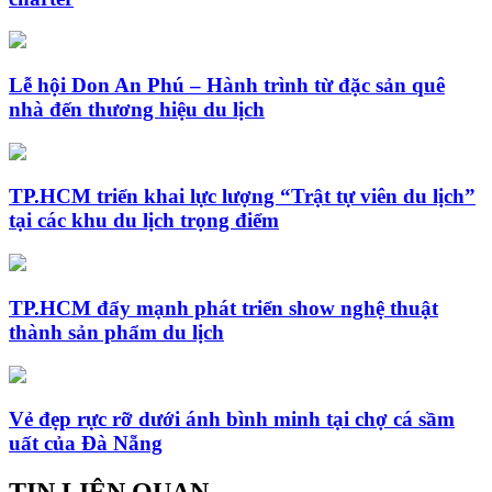
Lễ hội Don An Phú – Hành trình từ đặc sản quê
nhà đến thương hiệu du lịch
TP.HCM triển khai lực lượng “Trật tự viên du lịch”
tại các khu du lịch trọng điểm
TP.HCM đẩy mạnh phát triển show nghệ thuật
thành sản phẩm du lịch
Vẻ đẹp rực rỡ dưới ánh bình minh tại chợ cá sầm
uất của Đà Nẵng