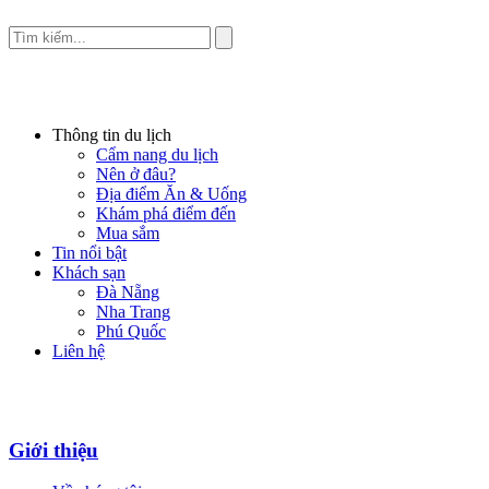
Thông tin du lịch
Cẩm nang du lịch
Nên ở đâu?
Địa điểm Ăn & Uống
Khám phá điểm đến
Mua sắm
Tin nổi bật
Khách sạn
Đà Nẵng
Nha Trang
Phú Quốc
Liên hệ
Giới thiệu