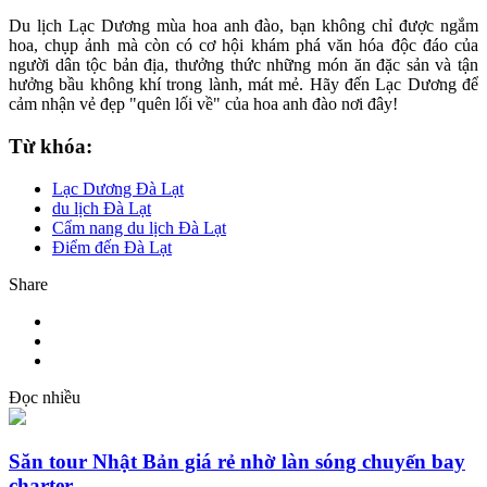
Du lịch Lạc Dương mùa hoa anh đào, bạn không chỉ được ngắm
hoa, chụp ảnh mà còn có cơ hội khám phá văn hóa độc đáo của
người dân tộc bản địa, thưởng thức những món ăn đặc sản và tận
hưởng bầu không khí trong lành, mát mẻ. Hãy đến Lạc Dương để
cảm nhận vẻ đẹp "quên lối về" của hoa anh đào nơi đây!
Từ khóa:
Lạc Dương Đà Lạt
du lịch Đà Lạt
Cẩm nang du lịch Đà Lạt
Điểm đến Đà Lạt
Share
Đọc nhiều
Săn tour Nhật Bản giá rẻ nhờ làn sóng chuyến bay
charter