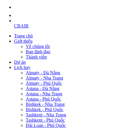
CBAIR
Trang chủ
Giới thiệu
Về chúng tôi
Ban lãnh đạo
Thành viên
Dự án
Lịch bay
Almaty - Đà Nẵng
Almaty - Nha Trang
Almaty - Phú Quốc
Astana - Đà Nẵng
Astana - Nha Trang
Astana - Phú Quốc
Bishkek - Nha Trang
Bishkek - Phú Quốc
Tashkent - Nha Trang
Tashkent - Phú Quốc
Đài Loan - Phú Quốc