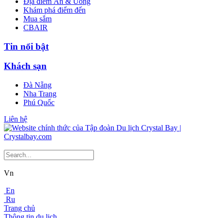
Địa điểm Ăn & Uống
Khám phá điểm đến
Mua sắm
CBAIR
Tin nổi bật
Khách sạn
Đà Nẵng
Nha Trang
Phú Quốc
Liên hệ
Vn
En
Ru
Trang chủ
Thông tin du lịch