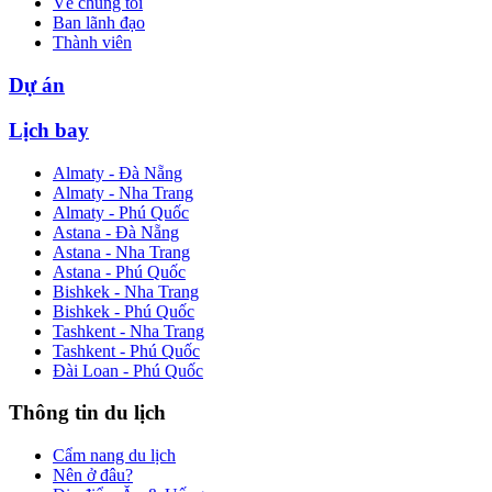
Về chúng tôi
Ban lãnh đạo
Thành viên
Dự án
Lịch bay
Almaty - Đà Nẵng
Almaty - Nha Trang
Almaty - Phú Quốc
Astana - Đà Nẵng
Astana - Nha Trang
Astana - Phú Quốc
Bishkek - Nha Trang
Bishkek - Phú Quốc
Tashkent - Nha Trang
Tashkent - Phú Quốc
Đài Loan - Phú Quốc
Thông tin du lịch
Cẩm nang du lịch
Nên ở đâu?