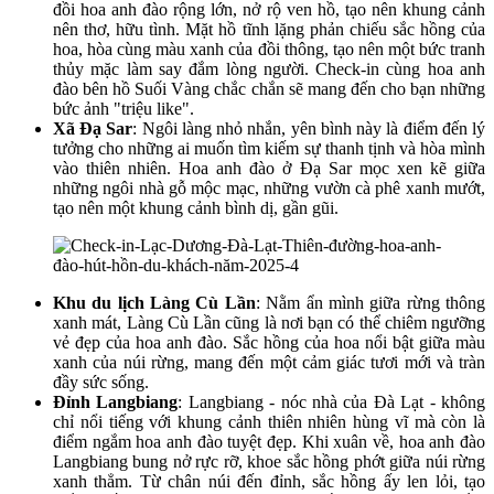
đồi hoa anh đào rộng lớn, nở rộ ven hồ, tạo nên khung cảnh
nên thơ, hữu tình. Mặt hồ tĩnh lặng phản chiếu sắc hồng của
hoa, hòa cùng màu xanh của đồi thông, tạo nên một bức tranh
thủy mặc làm say đắm lòng người. Check-in cùng hoa anh
đào bên hồ Suối Vàng chắc chắn sẽ mang đến cho bạn những
bức ảnh "triệu like".
Xã Đạ Sar
: Ngôi làng nhỏ nhắn, yên bình này là điểm đến lý
tưởng cho những ai muốn tìm kiếm sự thanh tịnh và hòa mình
vào thiên nhiên. Hoa anh đào ở Đạ Sar mọc xen kẽ giữa
những ngôi nhà gỗ mộc mạc, những vườn cà phê xanh mướt,
tạo nên một khung cảnh bình dị, gần gũi.
Khu du lịch Làng Cù Lần
: Nằm ẩn mình giữa rừng thông
xanh mát, Làng Cù Lần cũng là nơi bạn có thể chiêm ngưỡng
vẻ đẹp của hoa anh đào. Sắc hồng của hoa nổi bật giữa màu
xanh của núi rừng, mang đến một cảm giác tươi mới và tràn
đầy sức sống.
Đỉnh Langbiang
: Langbiang - nóc nhà của Đà Lạt - không
chỉ nổi tiếng với khung cảnh thiên nhiên hùng vĩ mà còn là
điểm ngắm hoa anh đào tuyệt đẹp. Khi xuân về, hoa anh đào
Langbiang bung nở rực rỡ, khoe sắc hồng phớt giữa núi rừng
xanh thẳm. Từ chân núi đến đỉnh, sắc hồng ấy len lỏi, tạo