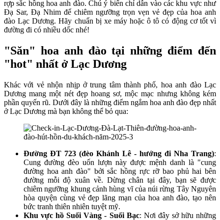
rợp sắc hồng hoa anh đào. Chú ý biển chỉ dẫn vào các khu vực như
Đạ Sar, Đạ Nhim để chiêm ngưỡng trọn vẹn vẻ đẹp của hoa anh
đào Lạc Dương. Hãy chuẩn bị xe máy hoặc ô tô có động cơ tốt vì
đường đi có nhiều dốc nhé!
"Săn" hoa anh đào tại những điểm đến
"hot" nhất ở Lạc Dương
Khác với vẻ nhộn nhịp ở trung tâm thành phố, hoa anh đào Lạc
Dương mang một nét đẹp hoang sơ, mộc mạc nhưng không kém
phần quyến rũ. Dưới đây là những điểm ngắm hoa anh đào đẹp nhất
ở Lạc Dương mà bạn không thể bỏ qua:
Đường ĐT 723 (đèo Khánh Lê - hướng đi Nha Trang)
:
Cung đường đèo uốn lượn này được mệnh danh là "cung
đường hoa anh đào" bởi sắc hồng rực rỡ bao phủ hai bên
đường mỗi độ xuân về. Dừng chân tại đây, bạn sẽ được
chiêm ngưỡng khung cảnh hùng vĩ của núi rừng Tây Nguyên
hòa quyện cùng vẻ đẹp lãng mạn của hoa anh đào, tạo nên
bức tranh thiên nhiên tuyệt mỹ.
Khu vực hồ Suối Vàng - Suối Bạc
: Nơi đây sở hữu những