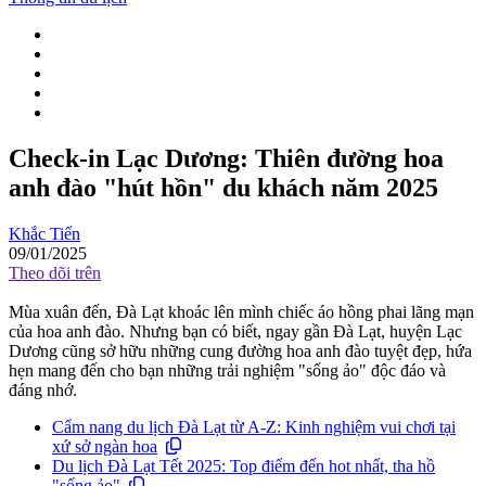
Check-in Lạc Dương: Thiên đường hoa
anh đào "hút hồn" du khách năm 2025
Khắc Tiến
09/01/2025
Theo dõi trên
Mùa xuân đến, Đà Lạt khoác lên mình chiếc áo hồng phai lãng mạn
của hoa anh đào. Nhưng bạn có biết, ngay gần Đà Lạt, huyện Lạc
Dương cũng sở hữu những cung đường hoa anh đào tuyệt đẹp, hứa
hẹn mang đến cho bạn những trải nghiệm "sống ảo" độc đáo và
đáng nhớ.
Cẩm nang du lịch Đà Lạt từ A-Z: Kinh nghiệm vui chơi tại
xứ sở ngàn hoa
Du lịch Đà Lạt Tết 2025: Top điểm đến hot nhất, tha hồ
"sống ảo"