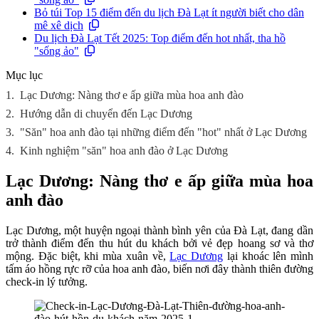
Bỏ túi Top 15 điểm đến du lịch Đà Lạt ít người biết cho dân
mê xê dịch
Du lịch Đà Lạt Tết 2025: Top điểm đến hot nhất, tha hồ
"sống ảo"
Mục lục
1.
Lạc Dương: Nàng thơ e ấp giữa mùa hoa anh đào
2.
Hướng dẫn di chuyển đến Lạc Dương
3.
"Săn" hoa anh đào tại những điểm đến "hot" nhất ở Lạc Dương
4.
Kinh nghiệm "săn" hoa anh đào ở Lạc Dương
Lạc Dương: Nàng thơ e ấp giữa mùa hoa
anh đào
Lạc Dương, một huyện ngoại thành bình yên của Đà Lạt, đang dần
trở thành điểm đến thu hút du khách bởi vẻ đẹp hoang sơ và thơ
mộng. Đặc biệt, khi mùa xuân về,
Lạc Dương
lại khoác lên mình
tấm áo hồng rực rỡ của hoa anh đào, biến nơi đây thành thiên đường
check-in lý tưởng.