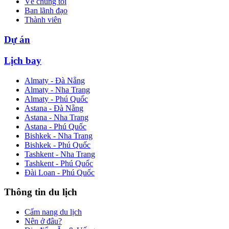
Về chúng tôi
Ban lãnh đạo
Thành viên
Dự án
Lịch bay
Almaty - Đà Nẵng
Almaty - Nha Trang
Almaty - Phú Quốc
Astana - Đà Nẵng
Astana - Nha Trang
Astana - Phú Quốc
Bishkek - Nha Trang
Bishkek - Phú Quốc
Tashkent - Nha Trang
Tashkent - Phú Quốc
Đài Loan - Phú Quốc
Thông tin du lịch
Cẩm nang du lịch
Nên ở đâu?