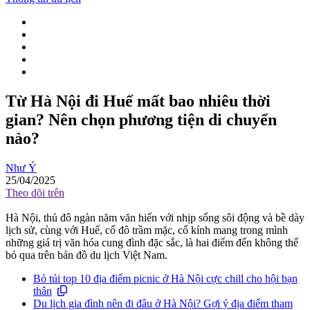
Từ Hà Nội đi Huế mất bao nhiêu thời
gian? Nên chọn phương tiện di chuyển
nào?
Như Ý
25/04/2025
Theo dõi trên
Hà Nội, thủ đô ngàn năm văn hiến với nhịp sống sôi động và bề dày
lịch sử, cùng với Huế, cố đô trầm mặc, cổ kính mang trong mình
những giá trị văn hóa cung đình đặc sắc, là hai điểm đến không thể
bỏ qua trên bản đồ du lịch Việt Nam.
Bỏ túi top 10 địa điểm picnic ở Hà Nội cực chill cho hội bạn
thân
Du lịch gia đình nên đi đâu ở Hà Nội? Gợi ý địa điểm tham