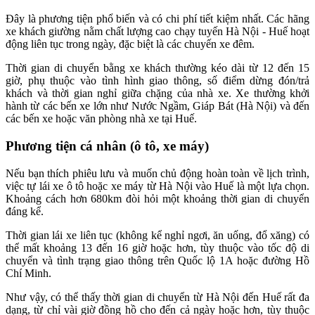
Đây là phương tiện phổ biến và có chi phí tiết kiệm nhất. Các hãng
xe khách giường nằm chất lượng cao chạy tuyến Hà Nội - Huế hoạt
động liên tục trong ngày, đặc biệt là các chuyến xe đêm.
Thời gian di chuyển bằng xe khách thường kéo dài từ 12 đến 15
giờ, phụ thuộc vào tình hình giao thông, số điểm dừng đón/trả
khách và thời gian nghỉ giữa chặng của nhà xe. Xe thường khởi
hành từ các bến xe lớn như Nước Ngầm, Giáp Bát (Hà Nội) và đến
các bến xe hoặc văn phòng nhà xe tại Huế.
Phương tiện cá nhân (ô tô, xe máy)
Nếu bạn thích phiêu lưu và muốn chủ động hoàn toàn về lịch trình,
việc tự lái xe ô tô hoặc xe máy từ Hà Nội vào Huế là một lựa chọn.
Khoảng cách hơn 680km đòi hỏi một khoảng thời gian di chuyển
đáng kể.
Thời gian lái xe liên tục (không kể nghỉ ngơi, ăn uống, đổ xăng) có
thể mất khoảng 13 đến 16 giờ hoặc hơn, tùy thuộc vào tốc độ di
chuyển và tình trạng giao thông trên Quốc lộ 1A hoặc đường Hồ
Chí Minh.
Như vậy, có thể thấy thời gian di chuyển từ Hà Nội đến Huế rất đa
dạng, từ chỉ vài giờ đồng hồ cho đến cả ngày hoặc hơn, tùy thuộc