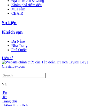
Địa điểm Ăn & Uống
Khám phá điểm đến
Mua sắm
CBAIR
Sự kiện
Khách sạn
Đà Nẵng
Nha Trang
Phú Quốc
Liên hệ
Vn
En
Ru
Trang chủ
Thông tin du lịch