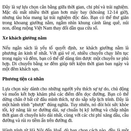
Đây là sự lựa chọn cân bằng giữa thời gian, chi phí và trải nghiệm.
Mặc dù mất nhiều thời gian hơn máy bay (khoảng 12-14 giờ),
nhưng tàu hỏa mang lại trải nghiệm độc đáo. Bạn có thể thư giãn
trong khoang giường nằm, ngắm nhìn khung cảnh làng quê, núi
non, đồng ruộng Việt Nam thay đổi dần qua cửa sổ.
Xe khách giường nằm
Nếu ngân sách là yếu tố quyết định, xe khách giường nằm là
phương án kinh tế nhất. Với giá vé rẻ, nhiều chuyến chạy liên tục
trong ngày và đêm, bạn có thể dễ dàng tìm được một chuyến xe phù
hợp. Di chuyển bằng xe đêm giúp tiết kiệm thời gian ban ngày và
một đêm khách sạn.
Phương tiện cá nhân
Lựa chọn này dành cho những người yêu thích sự tự do, chủ động
và muốn kết hợp khám phá các điểm đến dọc đường. Bạn có thể
dừng chân ở bất cứ đâu mình thích, tự do sắp xếp lịch trình. Đây là
một hành trình "phượt" đúng nghĩa. Tuy nhiên, nó đòi hỏi sức khỏe
tốt, kỹ năng lái xe đường dài, sự chuẩn bị kỹ lưỡng và chấp nhận
thời gian di chuyển kéo dài nhất, cùng với các chi phí xăng dầu, cầu
đường và rủi ro tiềm ẩn trên đường đi.
Hành trình từ Hà Nội đến Huế, dù bạn chọn cách nào, đều là một