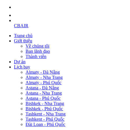
CBAIR
Trang chủ
Giới thiệu
Về chúng tôi
Ban lãnh đạo
Thành viên
Dự án
Lịch bay
Almaty - Đà Nẵng
Almaty - Nha Trang
Almaty - Phú Quốc
Astana - Đà Nẵng
Astana - Nha Trang
Astana - Phú Quốc
Bishkek - Nha Trang
Bishkek - Phú Quốc
Tashkent - Nha Trang
Tashkent - Phú Quốc
Đài Loan - Phú Quốc