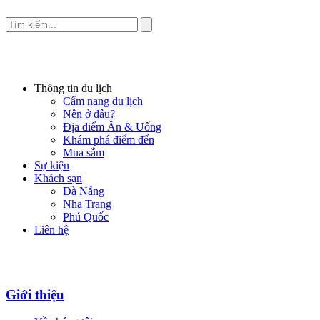
Thông tin du lịch
Cẩm nang du lịch
Nên ở đâu?
Địa điểm Ăn & Uống
Khám phá điểm đến
Mua sắm
Sự kiện
Khách sạn
Đà Nẵng
Nha Trang
Phú Quốc
Liên hệ
Giới thiệu