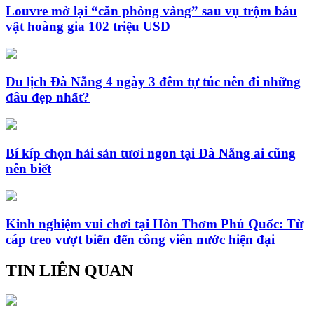
Louvre mở lại “căn phòng vàng” sau vụ trộm báu
vật hoàng gia 102 triệu USD
Du lịch Đà Nẵng 4 ngày 3 đêm tự túc nên đi những
đâu đẹp nhất?
Bí kíp chọn hải sản tươi ngon tại Đà Nẵng ai cũng
nên biết
Kinh nghiệm vui chơi tại Hòn Thơm Phú Quốc: Từ
cáp treo vượt biển đến công viên nước hiện đại
TIN LIÊN QUAN