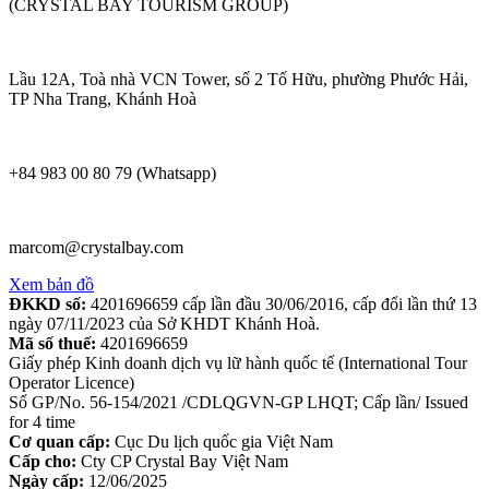
(CRYSTAL BAY TOURISM GROUP)
Lầu 12A, Toà nhà VCN Tower, số 2 Tố Hữu, phường Phước Hải,
TP Nha Trang, Khánh Hoà
+84 983 00 80 79 (Whatsapp)
marcom@crystalbay.com
Xem bản đồ
ĐKKD số:
4201696659 cấp lần đầu 30/06/2016, cấp đổi lần thứ 13
ngày 07/11/2023 của Sở KHDT Khánh Hoà.
Mã số thuế:
4201696659
Giấy phép Kinh doanh dịch vụ lữ hành quốc tế (International Tour
Operator Licence)
Số GP/No. 56-154/2021 /CDLQGVN-GP LHQT; Cấp lần/ Issued
for 4 time
Cơ quan cấp:
Cục Du lịch quốc gia Việt Nam
Cấp cho:
Cty CP Crystal Bay Việt Nam
Ngày cấp:
12/06/2025