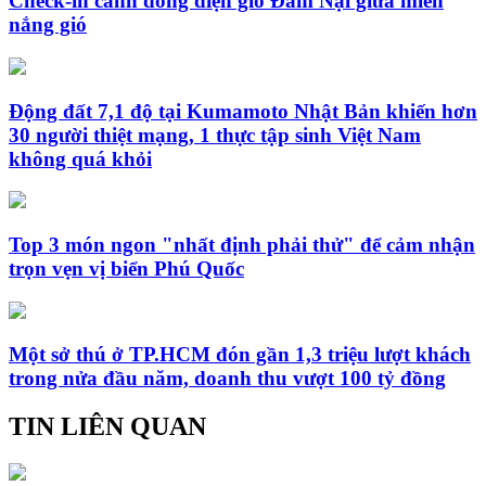
Check-in cánh đồng điện gió Đầm Nại giữa miền
nắng gió
Động đất 7,1 độ tại Kumamoto Nhật Bản khiến hơn
30 người thiệt mạng, 1 thực tập sinh Việt Nam
không quá khỏi
Top 3 món ngon "nhất định phải thử" để cảm nhận
trọn vẹn vị biển Phú Quốc
Một sở thú ở TP.HCM đón gần 1,3 triệu lượt khách
trong nửa đầu năm, doanh thu vượt 100 tỷ đồng
TIN LIÊN QUAN