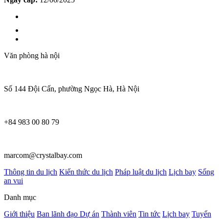
Văn phòng hà nội
Số 144 Đội Cấn, phường Ngọc Hà, Hà Nội
+84 983 00 80 79
marcom@crystalbay.com
Thông tin du lịch
Kiến thức du lịch
Pháp luật du lịch
Lịch bay
Sống
an vui
Danh mục
Giới thiệu
Ban lãnh đạo
Dự án
Thành viên
Tin tức
Lịch bay
Tuyển