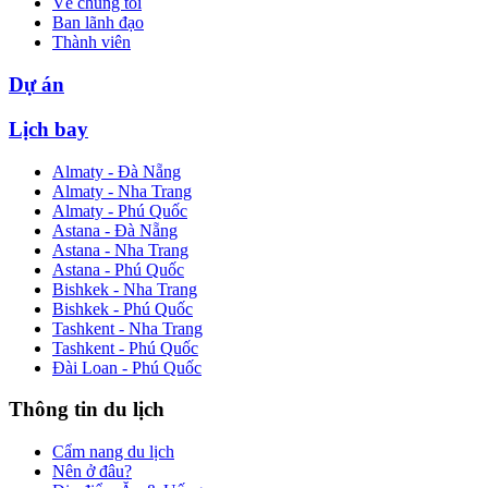
Về chúng tôi
Ban lãnh đạo
Thành viên
Dự án
Lịch bay
Almaty - Đà Nẵng
Almaty - Nha Trang
Almaty - Phú Quốc
Astana - Đà Nẵng
Astana - Nha Trang
Astana - Phú Quốc
Bishkek - Nha Trang
Bishkek - Phú Quốc
Tashkent - Nha Trang
Tashkent - Phú Quốc
Đài Loan - Phú Quốc
Thông tin du lịch
Cẩm nang du lịch
Nên ở đâu?