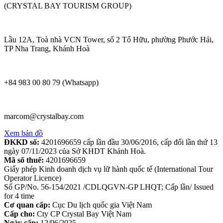
(CRYSTAL BAY TOURISM GROUP)
Lầu 12A, Toà nhà VCN Tower, số 2 Tố Hữu, phường Phước Hải,
TP Nha Trang, Khánh Hoà
+84 983 00 80 79 (Whatsapp)
marcom@crystalbay.com
Xem bản đồ
ĐKKD số:
4201696659 cấp lần đầu 30/06/2016, cấp đổi lần thứ 13
ngày 07/11/2023 của Sở KHDT Khánh Hoà.
Mã số thuế:
4201696659
Giấy phép Kinh doanh dịch vụ lữ hành quốc tế (International Tour
Operator Licence)
Số GP/No. 56-154/2021 /CDLQGVN-GP LHQT; Cấp lần/ Issued
for 4 time
Cơ quan cấp:
Cục Du lịch quốc gia Việt Nam
Cấp cho:
Cty CP Crystal Bay Việt Nam
Ngày cấp:
12/06/2025