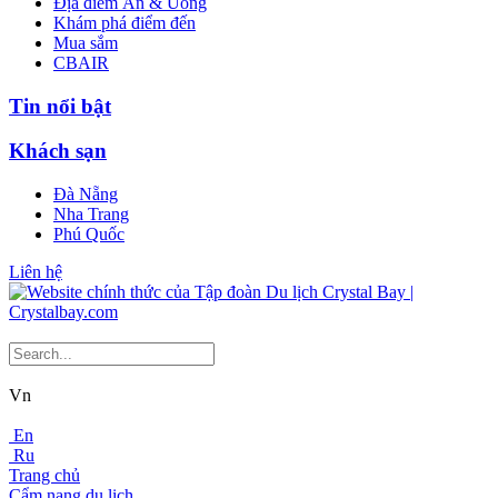
Địa điểm Ăn & Uống
Khám phá điểm đến
Mua sắm
CBAIR
Tin nổi bật
Khách sạn
Đà Nẵng
Nha Trang
Phú Quốc
Liên hệ
Vn
En
Ru
Trang chủ
Cẩm nang du lịch