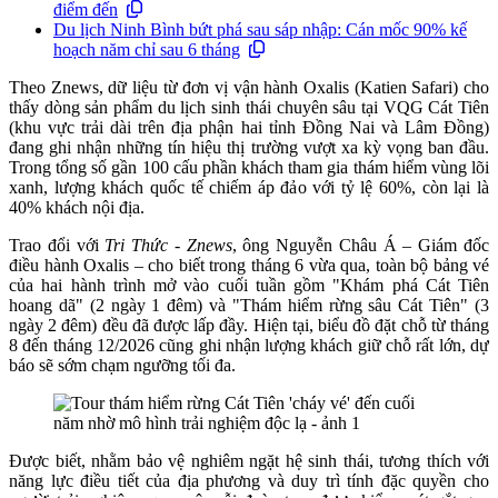
điểm đến
Du lịch Ninh Bình bứt phá sau sáp nhập: Cán mốc 90% kế
hoạch năm chỉ sau 6 tháng
Theo Znews, dữ liệu từ đơn vị vận hành Oxalis (Katien Safari) cho
thấy dòng sản phẩm du lịch sinh thái chuyên sâu tại VQG Cát Tiên
(khu vực trải dài trên địa phận hai tỉnh Đồng Nai và Lâm Đồng)
đang ghi nhận những tín hiệu thị trường vượt xa kỳ vọng ban đầu.
Trong tổng số gần 100 cấu phần khách tham gia thám hiểm vùng lõi
xanh, lượng khách quốc tế chiếm áp đảo với tỷ lệ 60%, còn lại là
40% khách nội địa.
Trao đổi với
Tri Thức - Znews
, ông Nguyễn Châu Á – Giám đốc
điều hành Oxalis – cho biết trong tháng 6 vừa qua, toàn bộ bảng vé
của hai hành trình mở vào cuối tuần gồm "Khám phá Cát Tiên
hoang dã" (2 ngày 1 đêm) và "Thám hiểm rừng sâu Cát Tiên" (3
ngày 2 đêm) đều đã được lấp đầy. Hiện tại, biểu đồ đặt chỗ từ tháng
8 đến tháng 12/2026 cũng ghi nhận lượng khách giữ chỗ rất lớn, dự
báo sẽ sớm chạm ngưỡng tối đa.
Được biết, nhằm bảo vệ nghiêm ngặt hệ sinh thái, tương thích với
năng lực điều tiết của địa phương và duy trì tính đặc quyền cho