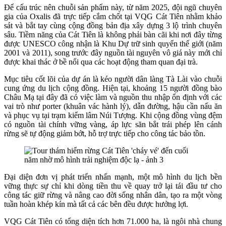
Để cấu trúc nên chuỗi sản phẩm này, từ năm 2025, đội ngũ chuyên
gia của Oxalis đã trực tiếp cắm chốt tại VQG Cát Tiên nhằm khảo
sát và bắt tay cùng cộng đồng bản địa xây dựng 3 lộ trình chuyên
sâu. Tiềm năng của Cát Tiên là không phải bàn cãi khi nơi đây từng
được UNESCO công nhận là Khu Dự trữ sinh quyển thế giới (năm
2001 và 2011), song trước đây nguồn tài nguyên vô giá này mới chỉ
được khai thác ở bề nổi qua các hoạt động tham quan đại trà.
Mục tiêu cốt lõi của dự án là kéo người dân làng Tà Lài vào chuỗi
cung ứng du lịch cộng đồng. Hiện tại, khoảng 15 người đồng bào
Châu Mạ tại đây đã có việc làm và nguồn thu nhập ổn định với các
vai trò như porter (khuân vác hành lý), dẫn đường, hậu cần nấu ăn
và phục vụ tại trạm kiểm lâm Núi Tượng. Khi cộng đồng vùng đệm
có nguồn tài chính vững vàng, áp lực săn bắt trái phép lên cánh
rừng sẽ tự động giảm bớt, hỗ trợ trực tiếp cho công tác bảo tồn.
Đại diện đơn vị phát triển nhấn mạnh, một mô hình du lịch bền
vững thực sự chỉ khi dòng tiền thu về quay trở lại tái đầu tư cho
công tác giữ rừng và nâng cao đời sống nhân dân, tạo ra một vòng
tuần hoàn khép kín mà tất cả các bên đều được hưởng lợi.
VQG Cát Tiên có tổng diện tích hơn 71.000 ha, là ngôi nhà chung