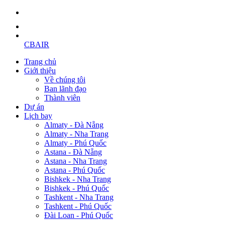
CBAIR
Trang chủ
Giới thiệu
Về chúng tôi
Ban lãnh đạo
Thành viên
Dự án
Lịch bay
Almaty - Đà Nẵng
Almaty - Nha Trang
Almaty - Phú Quốc
Astana - Đà Nẵng
Astana - Nha Trang
Astana - Phú Quốc
Bishkek - Nha Trang
Bishkek - Phú Quốc
Tashkent - Nha Trang
Tashkent - Phú Quốc
Đài Loan - Phú Quốc