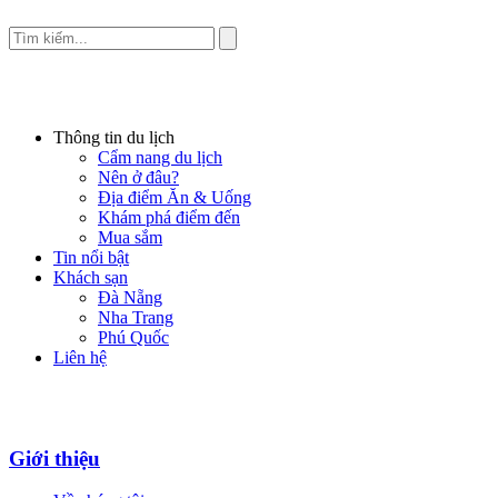
Thông tin du lịch
Cẩm nang du lịch
Nên ở đâu?
Địa điểm Ăn & Uống
Khám phá điểm đến
Mua sắm
Tin nổi bật
Khách sạn
Đà Nẵng
Nha Trang
Phú Quốc
Liên hệ
Giới thiệu