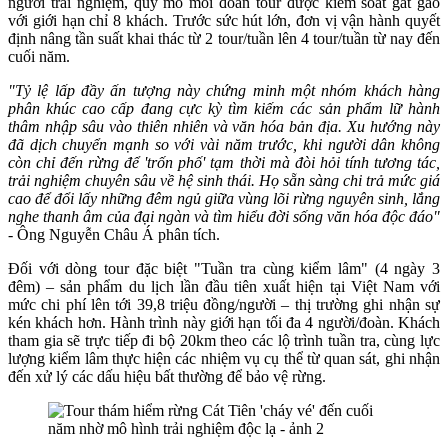
người trải nghiệm, quy mô mỗi đoàn tour được kiểm soát gắt gao
với giới hạn chỉ 8 khách. Trước sức hút lớn, đơn vị vận hành quyết
định nâng tần suất khai thác từ 2 tour/tuần lên 4 tour/tuần từ nay đến
cuối năm.
"Tỷ lệ lấp đầy ấn tượng này chứng minh một nhóm khách hàng
phân khúc cao cấp đang cực kỳ tìm kiếm các sản phẩm lữ hành
thâm nhập sâu vào thiên nhiên và văn hóa bản địa. Xu hướng này
đã dịch chuyển mạnh so với vài năm trước, khi người dân không
còn chỉ đến rừng để 'trốn phố' tạm thời mà đòi hỏi tính tương tác,
trải nghiệm chuyên sâu về hệ sinh thái. Họ sẵn sàng chi trả mức giá
cao để đổi lấy những đêm ngủ giữa vùng lõi rừng nguyên sinh, lắng
nghe thanh âm của đại ngàn và tìm hiểu đời sống văn hóa độc đáo"
- Ông Nguyễn Châu Á phân tích.
Đối với dòng tour đặc biệt "Tuần tra cùng kiểm lâm" (4 ngày 3
đêm) – sản phẩm du lịch lần đầu tiên xuất hiện tại Việt Nam với
mức chi phí lên tới 39,8 triệu đồng/người – thị trường ghi nhận sự
kén khách hơn. Hành trình này giới hạn tối đa 4 người/đoàn. Khách
tham gia sẽ trực tiếp đi bộ 20km theo các lộ trình tuần tra, cùng lực
lượng kiểm lâm thực hiện các nhiệm vụ cụ thể từ quan sát, ghi nhận
đến xử lý các dấu hiệu bất thường để bảo vệ rừng.