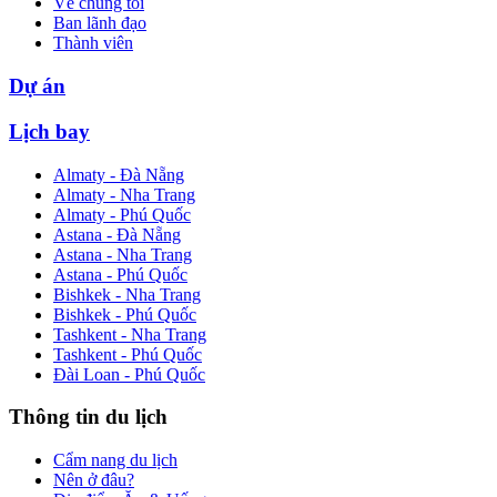
Về chúng tôi
Ban lãnh đạo
Thành viên
Dự án
Lịch bay
Almaty - Đà Nẵng
Almaty - Nha Trang
Almaty - Phú Quốc
Astana - Đà Nẵng
Astana - Nha Trang
Astana - Phú Quốc
Bishkek - Nha Trang
Bishkek - Phú Quốc
Tashkent - Nha Trang
Tashkent - Phú Quốc
Đài Loan - Phú Quốc
Thông tin du lịch
Cẩm nang du lịch
Nên ở đâu?