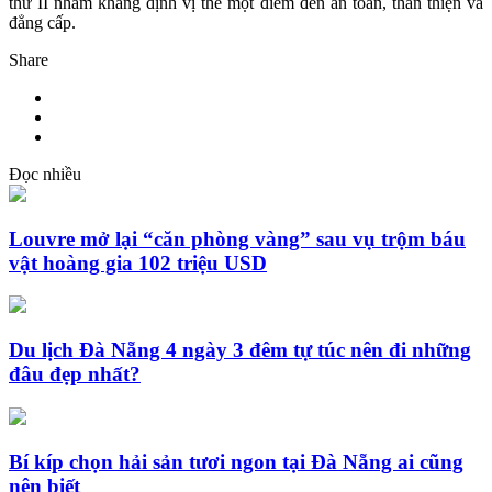
thứ II nhằm khẳng định vị thế một điểm đến an toàn, thân thiện và
đẳng cấp.
Share
Đọc nhiều
Louvre mở lại “căn phòng vàng” sau vụ trộm báu
vật hoàng gia 102 triệu USD
Du lịch Đà Nẵng 4 ngày 3 đêm tự túc nên đi những
đâu đẹp nhất?
Bí kíp chọn hải sản tươi ngon tại Đà Nẵng ai cũng
nên biết