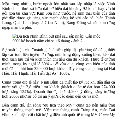
Một trong những bước ngoặt lớn nhất sau sáp nhập là việc Ninh
Bình chính thức sở hữu dải bờ biển dài khoảng 92 km. Thay vì chỉ
gói gọn tại khu vực Kim Sơn như trước, hệ sinh thái biển của tỉnh
giờ đây được gia tăng sức mạnh đáng kể với các bãi biển Thịnh
Long, Quất Lâm (nay là Giao Ninh), Rạng Đông và các khu rừng
ngập mặn trù phú.
Sự xuất hiện của "mảnh ghép" biển giúp địa phương dễ dàng thiết
lập các tour liên tuyến từ rừng, núi, hang động xuống biển, kéo dài
thời gian lưu trú và kích thích chi tiêu của du khách. Thực tế chứng
minh, trong kỳ nghỉ lễ 30/4 - 1/5 vừa qua, vùng ven biển của tỉnh
mới đã thu hút hơn 329.000 lượt khách, đẩy công suất phòng tại Hải
Hậu, Hải Thịnh, Hải Tiến đạt 95 - 100%.
Cũng trong dịp lễ này, Ninh Bình đã thiết lập kỷ lục khi dẫn đầu cả
nước với gần 2,8 triệu lượt khách (khách quốc tế đạt hơn 274.000
lượt, tăng 124%). Doanh thu đạt hơn 4.200 tỷ đồng, tăng trưởng
hơn 205% nhờ sự bổ trợ ăn ý giữa các điểm đến cũ và mới.
Bên cạnh đó, làn sóng "du lịch theo MV" cũng tạo nên hiệu ứng
truyền thông mạnh mẽ. Việc các thắng cảnh Tràng An, chùa Bái
Đính xuất hiện với chất lượng điện ảnh quốc tế trong MV
Come My