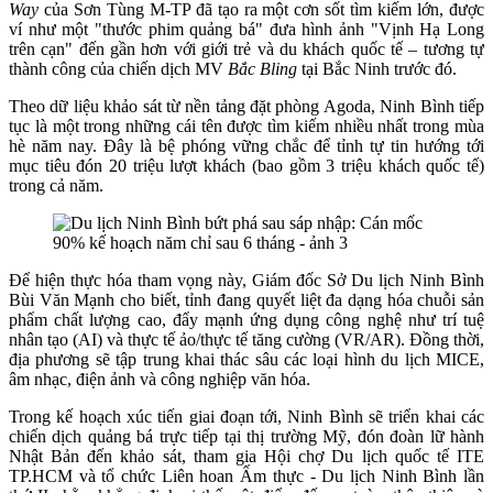
Way
của Sơn Tùng M-TP đã tạo ra một cơn sốt tìm kiếm lớn, được
ví như một "thước phim quảng bá" đưa hình ảnh "Vịnh Hạ Long
trên cạn" đến gần hơn với giới trẻ và du khách quốc tế – tương tự
thành công của chiến dịch MV
Bắc Bling
tại Bắc Ninh trước đó.
Theo dữ liệu khảo sát từ nền tảng đặt phòng Agoda, Ninh Bình tiếp
tục là một trong những cái tên được tìm kiếm nhiều nhất trong mùa
hè năm nay. Đây là bệ phóng vững chắc để tỉnh tự tin hướng tới
mục tiêu đón 20 triệu lượt khách (bao gồm 3 triệu khách quốc tế)
trong cả năm.
Để hiện thực hóa tham vọng này, Giám đốc Sở Du lịch Ninh Bình
Bùi Văn Mạnh cho biết, tỉnh đang quyết liệt đa dạng hóa chuỗi sản
phẩm chất lượng cao, đẩy mạnh ứng dụng công nghệ như trí tuệ
nhân tạo (AI) và thực tế ảo/thực tế tăng cường (VR/AR). Đồng thời,
địa phương sẽ tập trung khai thác sâu các loại hình du lịch MICE,
âm nhạc, điện ảnh và công nghiệp văn hóa.
Trong kế hoạch xúc tiến giai đoạn tới, Ninh Bình sẽ triển khai các
chiến dịch quảng bá trực tiếp tại thị trường Mỹ, đón đoàn lữ hành
Nhật Bản đến khảo sát, tham gia Hội chợ Du lịch quốc tế ITE
TP.HCM và tổ chức Liên hoan Ẩm thực - Du lịch Ninh Bình lần