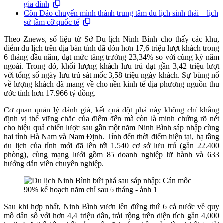
gia đình
Côn Đảo chuyển mình thành trung tâm du lịch sinh thái – lịch
sử tầm cỡ quốc tế
Theo Znews, số liệu từ Sở Du lịch Ninh Bình cho thấy các khu,
điểm du lịch trên địa bàn tỉnh đã đón hơn 17,6 triệu lượt khách trong
6 tháng đầu năm, đạt mức tăng trưởng 23,34% so với cùng kỳ năm
ngoái. Trong đó, khối lượng khách lưu trú đạt gần 3,42 triệu lượt
với tổng số ngày lưu trú sát mốc 3,58 triệu ngày khách. Sự bùng nổ
về lượng khách đã mang về cho nền kinh tế địa phương nguồn thu
ước tính hơn 17.966 tỷ đồng.
Cơ quan quản lý đánh giá, kết quả đột phá này không chỉ khẳng
định vị thế vững chắc của điểm đến mà còn là minh chứng rõ nét
cho hiệu quả chiến lược sau gần một năm Ninh Bình sáp nhập cùng
hai tỉnh Hà Nam và Nam Định. Tính đến thời điểm hiện tại, hạ tầng
du lịch của tỉnh mới đã lên tới 1.540 cơ sở lưu trú (gần 22.400
phòng), cùng mạng lưới gồm 85 doanh nghiệp lữ hành và 633
hướng dẫn viên chuyên nghiệp.
Sau khi hợp nhất, Ninh Bình vươn lên đứng thứ 6 cả nước về quy
mô dân số với hơn 4,4 triệu dân, trải rộng trên diện tích gần 4,000