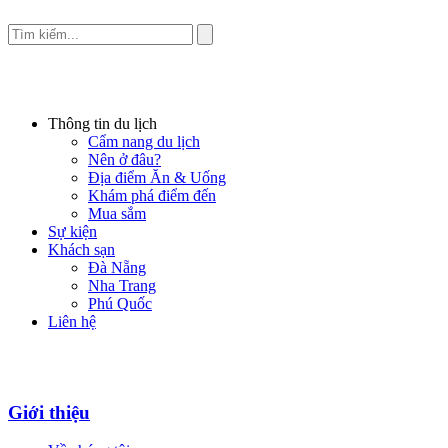
Thông tin du lịch
Cẩm nang du lịch
Nên ở đâu?
Địa điểm Ăn & Uống
Khám phá điểm đến
Mua sắm
Sự kiện
Khách sạn
Đà Nẵng
Nha Trang
Phú Quốc
Liên hệ
Giới thiệu