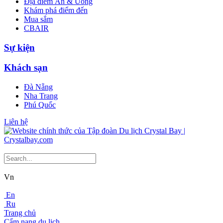
Địa điểm Ăn & Uống
Khám phá điểm đến
Mua sắm
CBAIR
Sự kiện
Khách sạn
Đà Nẵng
Nha Trang
Phú Quốc
Liên hệ
Vn
En
Ru
Trang chủ
Cẩm nang du lịch