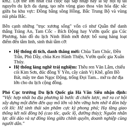
km2. Lợi thế lớn nhất của cuộc đại sáp nhập này là sự hội tụ tài
nguyên du lịch đa dạng, tạo nên vùng giao thoa văn hóa đặc sắc
giữa ba khu vực: Đồng bằng sông Hồng, Bắc Trung Bộ và vùng
núi phía Bắc.
Bên cạnh những "trục xương sống" vốn có như Quần thể danh
thắng Tràng An, Tam Cốc - Bích Động hay Vườn quốc gia Cúc
Phương, bản đồ du lịch Ninh Bình mới được bổ sung hàng loạt
điểm đến tâm linh, sinh thái tầm cỡ:
Hệ thống di tích, danh thắng mới:
Chùa Tam Chúc, Đền
Trần, Phủ Dầy, chùa Keo Hành Thiện, Vườn quốc gia Xuân
Thủy.
Hệ thống làng nghề trải nghiệm:
Thêu ren Văn Lâm, chiếu
cói Kim Sơn, đúc đồng Ý Yên, cây cảnh Vị Khê, gốm Bồ
Bát, mây tre đan Ngọc Động, trống Đọi Tam... mở ra dư địa
lớn cho du lịch cộng đồng.
Phó Cục trưởng Du lịch Quốc gia Hà Văn Siêu nhận định:
"Việc hợp nhất ba địa phương là bước đi chiến lược, mở ra cơ hội
xây dựng một điểm đến quy mô lớn và bền vững hơn nhờ 4 đòn bẩy
cốt lõi: Hệ sinh thái sản phẩm cực kỳ phong phú; Hạ tầng giao
thông kết nối đồng bộ (cao tốc, quốc lộ, đường thủy); Nguồn nhân
lực dồi dào và sự đồng lòng giữa chính quyền, doanh nghiệp cùng
người dân."