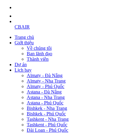
CBAIR
Trang chủ
Giới thiệu
Về chúng tôi
Ban lãnh đạo
Thành viên
Dự án
Lịch bay
Almaty - Đà Nẵng
Almaty - Nha Trang
Almaty - Phú Quốc
Astana - Đà Nẵng
Astana - Nha Trang
Astana - Phú Quốc
Bishkek - Nha Trang
Bishkek - Phú Quốc
Tashkent - Nha Trang
Tashkent - Phú Quốc
Đài Loan - Phú Quốc