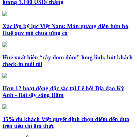
lương 1.100 USD/ tháng
Xác lập kỷ lục Việt Nam: Màn quảng diễn bún bò
Huế quy mô chưa từng có
Huế xuất hiện “cây đom đóm” lung linh, hút khách
check-in mỗi tối
Hơn 12 hoạt động đặc sắc tại Lễ hội Địa đạo Kỳ
Anh - Bãi sậy sông Đầm
35% du khách Việt quyết định chọn điểm đến dựa
trên tiêu chí ẩm thực