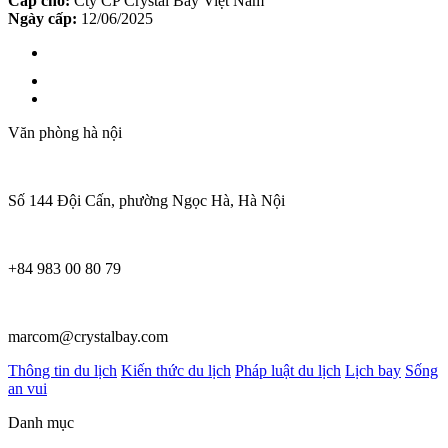
Cấp cho:
Cty CP Crystal Bay Việt Nam
Ngày cấp:
12/06/2025
Văn phòng hà nội
Số 144 Đội Cấn, phường Ngọc Hà, Hà Nội
+84 983 00 80 79
marcom@crystalbay.com
Thông tin du lịch
Kiến thức du lịch
Pháp luật du lịch
Lịch bay
Sống
an vui
Danh mục