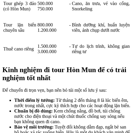
Tour ghép 3 đảo
500.000 -
Cano, ăn trưa, vé vào cổng,
(có Hòn Mun)
750.000
Snorkeling
Tour lặn biển
800.000 -
Bình dưỡng khí, huấn luyện
chuyên sâu
1.200.000
viên, ảnh chụp dưới nước
1.500.000 -
Tự do lịch trình, không gian
Thuê cano riêng
3.000.000
riêng tư
Kinh nghiệm đi tour Hòn Mun để có trải
nghiệm tốt nhất
Để chuyến đi trọn vẹn, bạn nên bỏ túi một số lưu ý sau:
Thời điểm lý tưởng:
Từ tháng 2 đến tháng 8 là lúc biển êm,
nước trong nhất, cực kỳ thích hợp cho các hoạt động lặn biển.
Chuẩn bị đồ dùng:
Kem chống nắng, đồ bơi, túi chống
nước cho điện thoại và một chút thuốc chống say sóng nếu
bạn không quen đi cano.
Bảo vệ môi trường:
Tuyệt đối không dẫm đạp, ngắt bẻ san
hô hoặc xả rác xuống biển. Hãy là một du khách văn minh để