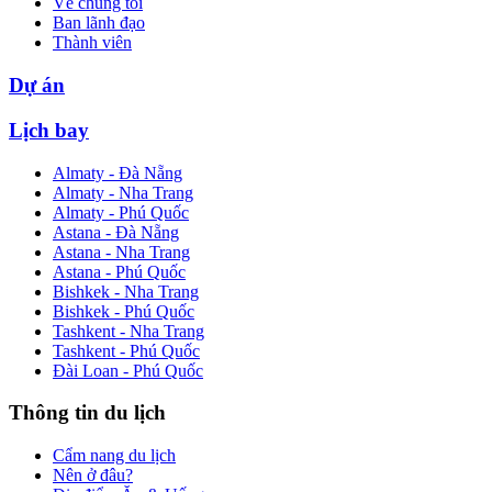
Về chúng tôi
Ban lãnh đạo
Thành viên
Dự án
Lịch bay
Almaty - Đà Nẵng
Almaty - Nha Trang
Almaty - Phú Quốc
Astana - Đà Nẵng
Astana - Nha Trang
Astana - Phú Quốc
Bishkek - Nha Trang
Bishkek - Phú Quốc
Tashkent - Nha Trang
Tashkent - Phú Quốc
Đài Loan - Phú Quốc
Thông tin du lịch
Cẩm nang du lịch
Nên ở đâu?