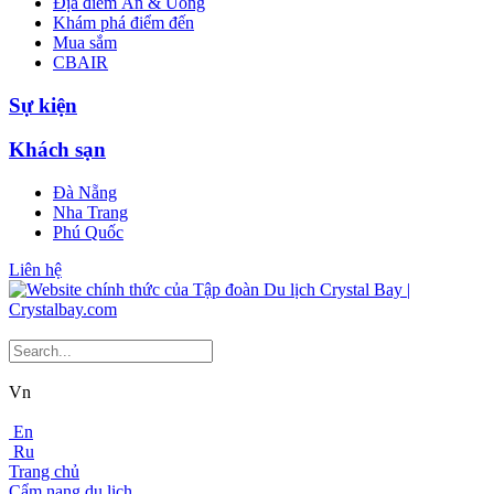
Địa điểm Ăn & Uống
Khám phá điểm đến
Mua sắm
CBAIR
Sự kiện
Khách sạn
Đà Nẵng
Nha Trang
Phú Quốc
Liên hệ
Vn
En
Ru
Trang chủ
Cẩm nang du lịch