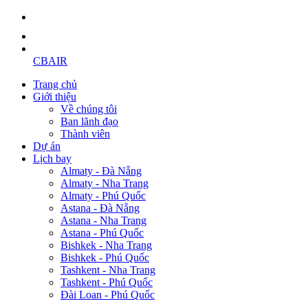
CBAIR
Trang chủ
Giới thiệu
Về chúng tôi
Ban lãnh đạo
Thành viên
Dự án
Lịch bay
Almaty - Đà Nẵng
Almaty - Nha Trang
Almaty - Phú Quốc
Astana - Đà Nẵng
Astana - Nha Trang
Astana - Phú Quốc
Bishkek - Nha Trang
Bishkek - Phú Quốc
Tashkent - Nha Trang
Tashkent - Phú Quốc
Đài Loan - Phú Quốc