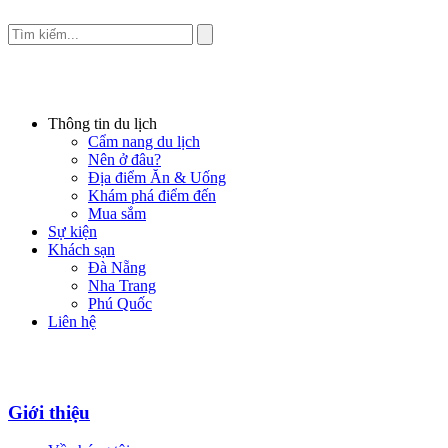
Thông tin du lịch
Cẩm nang du lịch
Nên ở đâu?
Địa điểm Ăn & Uống
Khám phá điểm đến
Mua sắm
Sự kiện
Khách sạn
Đà Nẵng
Nha Trang
Phú Quốc
Liên hệ
Giới thiệu