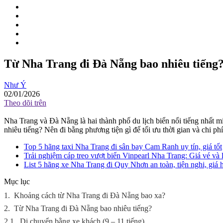
Từ Nha Trang đi Đà Nẵng bao nhiêu tiếng
Như Ý
02/01/2026
Theo dõi trên
Nha Trang và Đà Nẵng là hai thành phố du lịch biển nổi tiếng nhất 
nhiêu tiếng? Nên đi bằng phương tiện gì để tối ưu thời gian và chi ph
Top 5 hãng taxi Nha Trang đi sân bay Cam Ranh uy tín, giá tốt
Trải nghiệm cáp treo vượt biển Vinpearl Nha Trang: Giá vé và l
List 5 hãng xe Nha Trang đi Quy Nhơn an toàn, tiện nghi, giá 
Mục lục
1.
Khoảng cách từ Nha Trang đi Đà Nẵng bao xa?
2.
Từ Nha Trang đi Đà Nẵng bao nhiêu tiếng?
2.1.
Di chuyển bằng xe khách (9 – 11 tiếng)