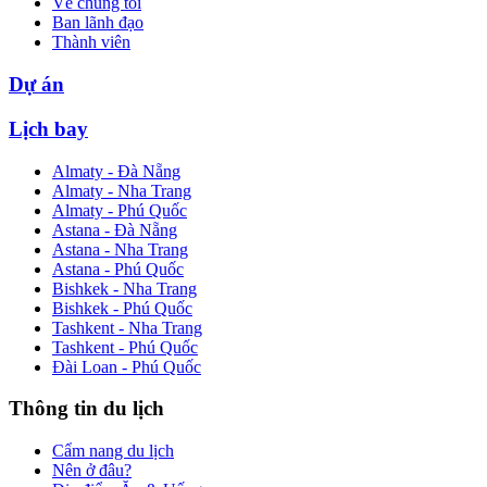
Về chúng tôi
Ban lãnh đạo
Thành viên
Dự án
Lịch bay
Almaty - Đà Nẵng
Almaty - Nha Trang
Almaty - Phú Quốc
Astana - Đà Nẵng
Astana - Nha Trang
Astana - Phú Quốc
Bishkek - Nha Trang
Bishkek - Phú Quốc
Tashkent - Nha Trang
Tashkent - Phú Quốc
Đài Loan - Phú Quốc
Thông tin du lịch
Cẩm nang du lịch
Nên ở đâu?