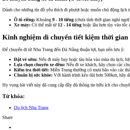
Dành cho những tín đồ yêu thích đi phượt hoặc muốn chủ động lịch t
Ô tô riêng:
Khoảng
9 - 10 tiếng
(chưa tính thời gian nghỉ ngơi)
Xe máy:
Có thể mất từ
12 - 14 tiếng
hoặc lâu hơn tùy vào tốc
Kinh nghiệm di chuyển tiết kiệm thời gian
Để chuyến đi từ Nha Trang đến Đà Nẵng thuận lợi, bạn nên lưu ý:
Đặt vé sớm:
Nếu đi máy bay hoặc tàu hỏa vào mùa du lịch, hãy đ
Lựa chọn chuyến xe đêm:
Nếu đi xe khách, hãy chọn các chuy
Kiểm tra thời tiết:
Miền Trung thường có mưa bão vào các tháng
Chuẩn bị sức khỏe:
Với hành trình kéo dài hơn 500km, hãy đảm
Hy vọng bài viết này đã cung cấp đầy đủ thông tin hữu ích cho chuyế
Từ khóa:
Du lịch Nha Trang
Share