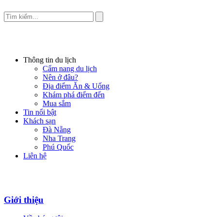
Thông tin du lịch
Cẩm nang du lịch
Nên ở đâu?
Địa điểm Ăn & Uống
Khám phá điểm đến
Mua sắm
Tin nổi bật
Khách sạn
Đà Nẵng
Nha Trang
Phú Quốc
Liên hệ
Giới thiệu