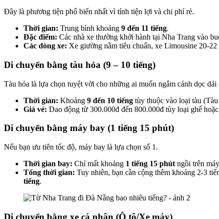
Đây là phương tiện phổ biến nhất vì tính tiện lợi và chi phí rẻ.
Thời gian:
Trung bình khoảng
9 đến 11 tiếng
.
Đặc điểm:
Các nhà xe thường khởi hành tại Nha Trang vào bu
Các dòng xe:
Xe giường nằm tiêu chuẩn, xe Limousine 20-22
Di chuyển bằng tàu hỏa (9 – 10 tiếng)
Tàu hỏa là lựa chọn tuyệt vời cho những ai muốn ngắm cảnh dọc dải 
Thời gian:
Khoảng
9 đến 10 tiếng
tùy thuộc vào loại tàu (Tà
Giá vé:
Dao động từ 300.000đ đến 800.000đ tùy loại ghế hoặ
Di chuyển bằng máy bay (1 tiếng 15 phút)
Nếu bạn ưu tiên tốc độ, máy bay là lựa chọn số 1.
Thời gian bay:
Chỉ mất khoảng
1 tiếng 15 phút
ngồi trên máy
Tổng thời gian:
Tuy nhiên, bạn cần cộng thêm khoảng 2-3 tiế
tiếng
.
Di chuyển bằng xe cá nhân (Ô tô/Xe máy)