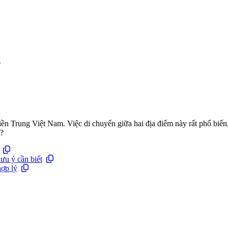
?
miền Trung Việt Nam. Việc di chuyển giữa hai địa điểm này rất phổ b
í?
ưu ý cần biết
hợp lý