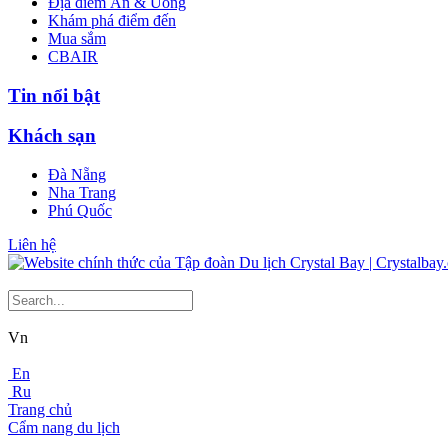
Địa điểm Ăn & Uống
Khám phá điểm đến
Mua sắm
CBAIR
Tin nổi bật
Khách sạn
Đà Nẵng
Nha Trang
Phú Quốc
Liên hệ
Vn
En
Ru
Trang chủ
Cẩm nang du lịch