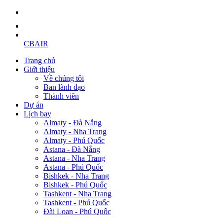
CBAIR
Trang chủ
Giới thiệu
Về chúng tôi
Ban lãnh đạo
Thành viên
Dự án
Lịch bay
Almaty - Đà Nẵng
Almaty - Nha Trang
Almaty - Phú Quốc
Astana - Đà Nẵng
Astana - Nha Trang
Astana - Phú Quốc
Bishkek - Nha Trang
Bishkek - Phú Quốc
Tashkent - Nha Trang
Tashkent - Phú Quốc
Đài Loan - Phú Quốc