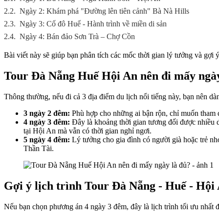
2.2.
Ngày 2: Khám phá "Đường lên tiên cảnh" Bà Nà Hills
2.3.
Ngày 3: Cố đô Huế - Hành trình về miền di sản
2.4.
Ngày 4: Bán đảo Sơn Trà – Chợ Cồn
Bài viết này sẽ giúp bạn phân tích các mốc thời gian lý tưởng và gợi ý 
Tour Đà Nẵng Huế Hội An nên đi mấy ngà
Thông thường, nếu đi cả 3 địa điểm du lịch nổi tiếng này, bạn nên dàn
3 ngày 2 đêm:
Phù hợp cho những ai bận rộn, chỉ muốn tham qu
4 ngày 3 đêm:
Đây là khoảng thời gian tương đối được nhiều 
tại Hội An mà vẫn có thời gian nghỉ ngơi.
5 ngày 4 đêm:
Lý tưởng cho gia đình có người già hoặc trẻ 
Thần Tài.
Gợi ý lịch trình Tour Đà Nẵng - Huế - Hội 
Nếu bạn chọn phương án 4 ngày 3 đêm, đây là lịch trình tối ưu nhất đ