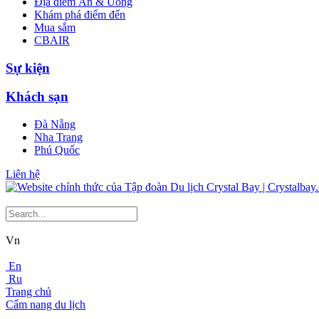
Địa điểm Ăn & Uống
Khám phá điểm đến
Mua sắm
CBAIR
Sự kiện
Khách sạn
Đà Nẵng
Nha Trang
Phú Quốc
Liên hệ
Vn
En
Ru
Trang chủ
Cẩm nang du lịch