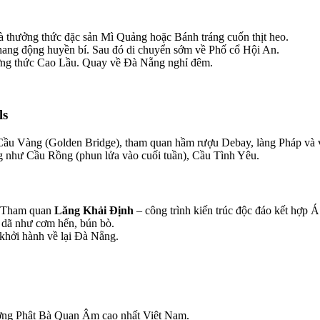
thưởng thức đặc sản Mì Quảng hoặc Bánh tráng cuốn thịt heo.
ng động huyền bí. Sau đó di chuyển sớm về Phố cổ Hội An.
ưởng thức Cao Lầu. Quay về Đà Nẵng nghỉ đêm.
ls
Cầu Vàng (Golden Bridge), tham quan hầm rượu Debay, làng Pháp và vu
g như Cầu Rồng (phun lửa vào cuối tuần), Cầu Tình Yêu.
. Tham quan
Lăng Khải Định
– công trình kiến trúc độc đáo kết hợp Á
dã như cơm hến, bún bò.
 khởi hành về lại Đà Nẵng.
ượng Phật Bà Quan Âm cao nhất Việt Nam.