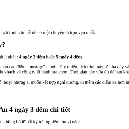
lịch trình chi tiết để có một chuyến đi trọn vẹn nhất.
y?
h ít nhất :
4 ngày 3 đêm
hoặc
5 ngày 4 đêm
.
an các điểm "must-go" chính. Tuy nhiên, lịch trình này sẽ khá dày và b
du khách và công ty lữ hành lựa chọn. Thời gian này vừa đủ để bạn kh
nhỏ, hoặc những ai muốn kết hợp nghỉ dưỡng, đi thêm các điểm xa hơ
An 4 ngày 3 đêm chi tiết
ể không bỏ lỡ bất kỳ trải nghiệm thú vị nào: