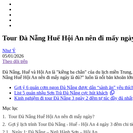
Tour Đà Nẵng Huế Hội An nên đi mấy ngày
Như Ý
05/01/2026
Theo dõi trên
Đà Nẵng, Huế và Hội An là "kiềng ba chân" của du lịch miền Trung, n
Nẵng Huế Hội An nên đi mấy ngày là đủ?" luôn là nỗi băn khoăn lớn
Gợi ý 6 quán cơm ngon Đà Nẵng được dân “sành ăn” yêu thíc
List 5 quán nhậu Sơn Trà Đà Nẵng cực hút khách
Kinh nghiệm đi tour Đà Nẵng 3 ngày 2 đêm tự túc đầy đủ nhất
Mục lục
1.
Tour Đà Nẵng Huế Hội An nên đi mấy ngày?
2.
Gợi ý lịch trình Tour Đà Nẵng - Huế - Hội An 4 ngày 3 đêm chi ti
2.1.
Ngày 1: Đà Nẵng – Ngũ Hành Sơn – Hội An