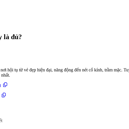
 là đủ?
ơi hội tụ từ vẻ đẹp hiện đại, năng động đến nét cổ kính, trầm mặc. Tu
 nhất.
h
ết