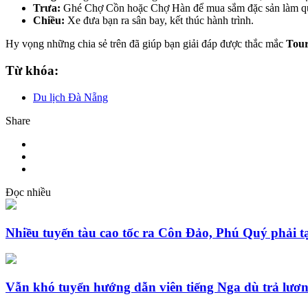
Trưa:
Ghé Chợ Cồn hoặc Chợ Hàn để mua sắm đặc sản làm quà
Chiều:
Xe đưa bạn ra sân bay, kết thúc hành trình.
Hy vọng những chia sẻ trên đã giúp bạn giải đáp được thắc mắc
Tour
Từ khóa:
Du lịch Đà Nẵng
Share
Đọc nhiều
Nhiều tuyến tàu cao tốc ra Côn Đảo, Phú Quý phải t
Vẫn khó tuyển hướng dẫn viên tiếng Nga dù trả lươ