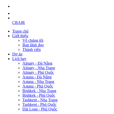
CBAIR
Trang chủ
Giới thiệu
Về chúng tôi
Ban lãnh đạo
Thành viên
Dự án
Lịch bay
Almaty - Đà Nẵng
Almaty - Nha Trang
Almaty - Phú Quốc
Astana - Đà Nẵng
Astana - Nha Trang
Astana - Phú Quốc
Bishkek - Nha Trang
Bishkek - Phú Quốc
Tashkent - Nha Trang
Tashkent - Phú Quốc
Đài Loan - Phú Quốc