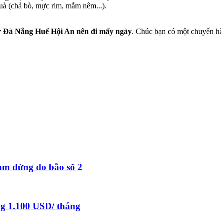
 (chả bò, mực rim, mắm nêm...).
 Đà Nẵng Huế Hội An nên đi mấy ngày
. Chúc bạn có một chuyến hà
ạm dừng do bão số 2
ng 1.100 USD/ tháng