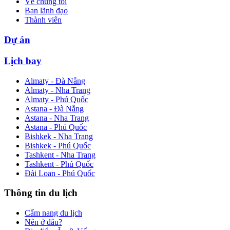
Về chúng tôi
Ban lãnh đạo
Thành viên
Dự án
Lịch bay
Almaty - Đà Nẵng
Almaty - Nha Trang
Almaty - Phú Quốc
Astana - Đà Nẵng
Astana - Nha Trang
Astana - Phú Quốc
Bishkek - Nha Trang
Bishkek - Phú Quốc
Tashkent - Nha Trang
Tashkent - Phú Quốc
Đài Loan - Phú Quốc
Thông tin du lịch
Cẩm nang du lịch
Nên ở đâu?