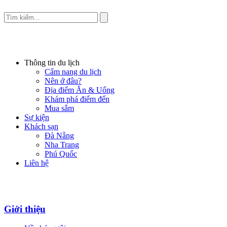
Thông tin du lịch
Cẩm nang du lịch
Nên ở đâu?
Địa điểm Ăn & Uống
Khám phá điểm đến
Mua sắm
Sự kiện
Khách sạn
Đà Nẵng
Nha Trang
Phú Quốc
Liên hệ
Giới thiệu