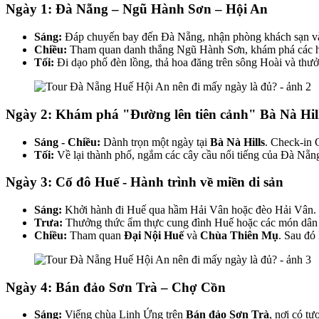
Ngày 1: Đà Nẵng – Ngũ Hành Sơn – Hội An
Sáng:
Đáp chuyến bay đến Đà Nẵng, nhận phòng khách sạn và 
Chiều:
Tham quan danh thắng Ngũ Hành Sơn, khám phá các ha
Tối:
Đi dạo phố đèn lồng, thả hoa đăng trên sông Hoài và th
Ngày 2: Khám phá "Đường lên tiên cảnh" Bà Nà Hil
Sáng - Chiều:
Dành trọn một ngày tại
Bà Nà Hills
. Check-in 
Tối:
Về lại thành phố, ngắm các cây cầu nổi tiếng của Đà Nẵn
Ngày 3: Cố đô Huế - Hành trình về miền di sản
Sáng:
Khởi hành đi Huế qua hầm Hải Vân hoặc đèo Hải Vân
Trưa:
Thưởng thức ẩm thực cung đình Huế hoặc các món dân 
Chiều:
Tham quan
Đại Nội Huế
và
Chùa Thiên Mụ
. Sau đó
Ngày 4: Bán đảo Sơn Trà – Chợ Cồn
Sáng:
Viếng chùa Linh Ứng trên
Bán đảo Sơn Trà
, nơi có t