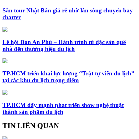
Săn tour Nhật Bản giá rẻ nhờ làn sóng chuyến bay
charter
Lễ hội Don An Phú – Hành trình từ đặc sản quê
nhà đến thương hiệu du lịch
TP.HCM triển khai lực lượng “Trật tự viên du lịch”
tại các khu du lịch trọng điểm
TP.HCM đẩy mạnh phát triển show nghệ thuật
thành sản phẩm du lịch
TIN LIÊN QUAN