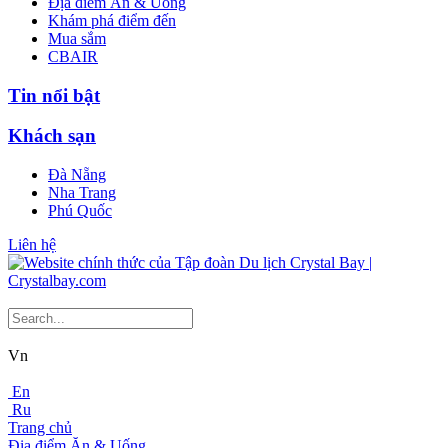
Địa điểm Ăn & Uống
Khám phá điểm đến
Mua sắm
CBAIR
Tin nổi bật
Khách sạn
Đà Nẵng
Nha Trang
Phú Quốc
Liên hệ
Vn
En
Ru
Trang chủ
Địa điểm Ăn & Uống