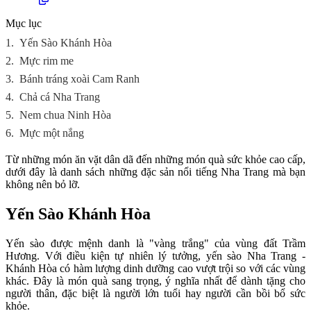
Mục lục
1.
Yến Sào Khánh Hòa
2.
Mực rim me
3.
Bánh tráng xoài Cam Ranh
4.
Chả cá Nha Trang
5.
Nem chua Ninh Hòa
6.
Mực một nắng
Từ những món ăn vặt dân dã đến những món quà sức khỏe cao cấp,
dưới đây là danh sách những đặc sản nổi tiếng Nha Trang mà bạn
không nên bỏ lỡ.
Yến Sào Khánh Hòa
Yến sào được mệnh danh là "vàng trắng" của vùng đất Trầm
Hương. Với điều kiện tự nhiên lý tưởng, yến sào Nha Trang -
Khánh Hòa có hàm lượng dinh dưỡng cao vượt trội so với các vùng
khác. Đây là món quà sang trọng, ý nghĩa nhất để dành tặng cho
người thân, đặc biệt là người lớn tuổi hay người cần bồi bổ sức
khỏe.