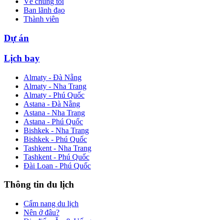
Về chúng tôi
Ban lãnh đạo
Thành viên
Dự án
Lịch bay
Almaty - Đà Nẵng
Almaty - Nha Trang
Almaty - Phú Quốc
Astana - Đà Nẵng
Astana - Nha Trang
Astana - Phú Quốc
Bishkek - Nha Trang
Bishkek - Phú Quốc
Tashkent - Nha Trang
Tashkent - Phú Quốc
Đài Loan - Phú Quốc
Thông tin du lịch
Cẩm nang du lịch
Nên ở đâu?