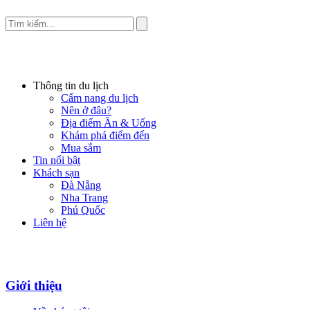
Thông tin du lịch
Cẩm nang du lịch
Nên ở đâu?
Địa điểm Ăn & Uống
Khám phá điểm đến
Mua sắm
Tin nổi bật
Khách sạn
Đà Nẵng
Nha Trang
Phú Quốc
Liên hệ
Giới thiệu