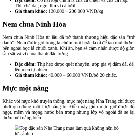
Đặc điểm:
Có hai loại chính là chả cá chiên và chả cá hấp.
Thịt chả dai, ngọt lịm vị cá tươi.
Giá tham khảo:
120.000 – 200.000 VNĐ/kg.
Nem chua Ninh Hòa
Nem chua Ninh Hòa từ lâu đã trở thành thương hiệu đặc sản "trứ
danh". Nem được gói trong lá chùm ruột hoặc lá ổi để tạo mùi thơm,
bên ngoài bọc lá chuối xanh. Khi ăn, bạn sẽ cảm nhận được độ giòn
sần sật và vị chua thanh đặc trưng.
Đặc điểm:
Thịt heo được quết nhuyễn, ướp gia vị đậm đà, để
lên men tự nhiên.
Giá tham khảo:
40.000 – 60.000 VNĐ/bó 20 chiếc.
Mực một nắng
Khác với mực khô truyền thống, mực một nắng Nha Trang chỉ được
phơi qua đúng một lượt nắng to. Điều này giúp mực giữ được độ
ngọt, mềm và mọng nước bên trong nhưng lớp vỏ ngoài đã se lại
thơm mùi nắng biển.