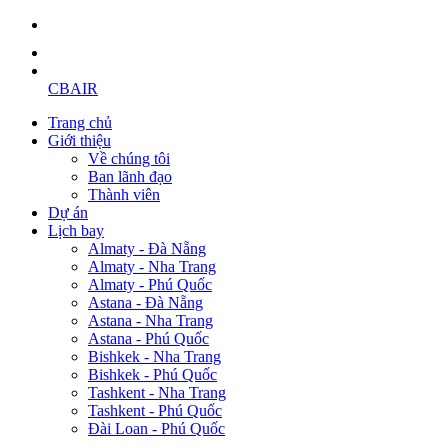
CBAIR
Trang chủ
Giới thiệu
Về chúng tôi
Ban lãnh đạo
Thành viên
Dự án
Lịch bay
Almaty - Đà Nẵng
Almaty - Nha Trang
Almaty - Phú Quốc
Astana - Đà Nẵng
Astana - Nha Trang
Astana - Phú Quốc
Bishkek - Nha Trang
Bishkek - Phú Quốc
Tashkent - Nha Trang
Tashkent - Phú Quốc
Đài Loan - Phú Quốc