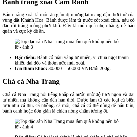
Bánh tráng xoài Cam Ranh
Bánh tráng xoài là món ăn giản dị nhưng lại mang đậm hơi thở của
vùng đất Khánh Hòa. Bánh được làm từ nước cốt xoài chín, nấu cô
đặc rồi tráng mỏng phơi khô. Đây là món quà nhẹ nhàng, dễ bảo
quản và cực kỳ dễ ăn.
Đặc điểm:
Bánh có màu vàng tự nhiên, vị chua ngọt thanh
khiết, dai dẻo và thơm nức mùi xoài.
Giá tham khảo:
30.000 – 50.000 VNĐ/túi 200g.
Chả cá Nha Trang
Chả cá Nha Trang nổi tiếng khắp cả nước nhờ độ tươi ngon và dai
tự nhiên mà không cần đến hàn thòi. Được làm từ các loại cá biển
tươi như cá thu, cá nhồng, cá mối, chả cá có thể dùng để nấu bún,
bánh canh hoặc đơn giản là chiên nóng chấm tương ớt.