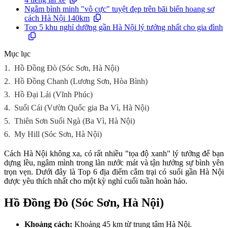
Ngắm bình minh "vô cực" tuyệt đẹp trên bãi biển hoang sơ
cách Hà Nội 140km
Top 5 khu nghỉ dưỡng gần Hà Nội lý tưởng nhất cho gia đình
Mục lục
1.
Hồ Đồng Đò (Sóc Sơn, Hà Nội)
2.
Hồ Đồng Chanh (Lương Sơn, Hòa Bình)
3.
Hồ Đại Lải (Vĩnh Phúc)
4.
Suối Cái (Vườn Quốc gia Ba Vì, Hà Nội)
5.
Thiên Sơn Suối Ngà (Ba Vì, Hà Nội)
6.
My Hill (Sóc Sơn, Hà Nội)
Cách Hà Nội không xa, có rất nhiều "tọa độ xanh" lý tưởng để bạn
dựng lều, ngâm mình trong làn nước mát và tận hưởng sự bình yên
trọn vẹn. Dưới đây là Top 6 địa điểm cắm trại có suối gần Hà Nội
được yêu thích nhất cho một kỳ nghỉ cuối tuần hoàn hảo.
Hồ Đồng Đò (Sóc Sơn, Hà Nội)
Khoảng cách:
Khoảng 45 km từ trung tâm Hà Nội.