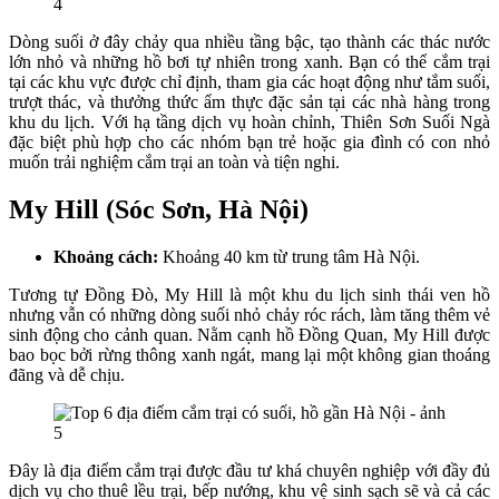
Dòng suối ở đây chảy qua nhiều tầng bậc, tạo thành các thác nước
lớn nhỏ và những hồ bơi tự nhiên trong xanh. Bạn có thể cắm trại
tại các khu vực được chỉ định, tham gia các hoạt động như tắm suối,
trượt thác, và thưởng thức ẩm thực đặc sản tại các nhà hàng trong
khu du lịch. Với hạ tầng dịch vụ hoàn chỉnh, Thiên Sơn Suối Ngà
đặc biệt phù hợp cho các nhóm bạn trẻ hoặc gia đình có con nhỏ
muốn trải nghiệm cắm trại an toàn và tiện nghi.
My Hill (Sóc Sơn, Hà Nội)
Khoảng cách:
Khoảng 40 km từ trung tâm Hà Nội.
Tương tự Đồng Đò, My Hill là một khu du lịch sinh thái ven hồ
nhưng vẫn có những dòng suối nhỏ chảy róc rách, làm tăng thêm vẻ
sinh động cho cảnh quan. Nằm cạnh hồ Đồng Quan, My Hill được
bao bọc bởi rừng thông xanh ngát, mang lại một không gian thoáng
đãng và dễ chịu.
Đây là địa điểm cắm trại được đầu tư khá chuyên nghiệp với đầy đủ
dịch vụ cho thuê lều trại, bếp nướng, khu vệ sinh sạch sẽ và cả các