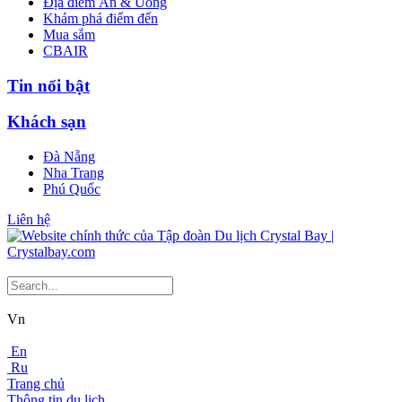
Địa điểm Ăn & Uống
Khám phá điểm đến
Mua sắm
CBAIR
Tin nổi bật
Khách sạn
Đà Nẵng
Nha Trang
Phú Quốc
Liên hệ
Vn
En
Ru
Trang chủ
Thông tin du lịch