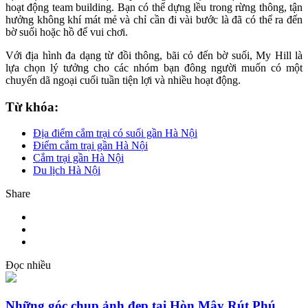
hoạt động team building. Bạn có thể dựng lều trong rừng thông, tận
hưởng không khí mát mẻ và chỉ cần đi vài bước là đã có thể ra đến
bờ suối hoặc hồ để vui chơi.
Với địa hình đa dạng từ đồi thông, bãi cỏ đến bờ suối, My Hill là
lựa chọn lý tưởng cho các nhóm bạn đông người muốn có một
chuyến dã ngoại cuối tuần tiện lợi và nhiều hoạt động.
Từ khóa:
Địa điểm cắm trại có suối gần Hà Nội
Điểm cắm trại gần Hà Nội
Cắm trại gần Hà Nội
Du lịch Hà Nội
Share
Đọc nhiều
Những góc chụp ảnh đẹp tại Hòn Mây Rút Phú