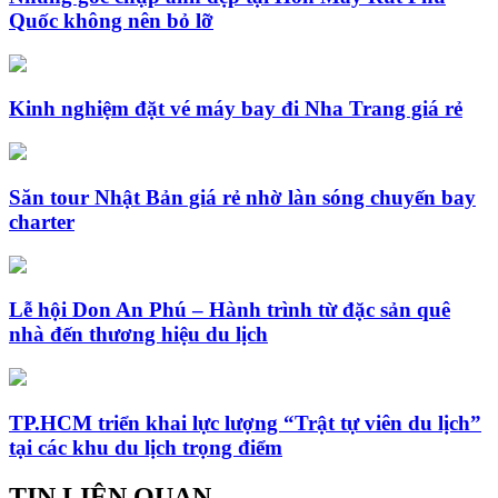
Quốc không nên bỏ lỡ
Kinh nghiệm đặt vé máy bay đi Nha Trang giá rẻ
Săn tour Nhật Bản giá rẻ nhờ làn sóng chuyến bay
charter
Lễ hội Don An Phú – Hành trình từ đặc sản quê
nhà đến thương hiệu du lịch
TP.HCM triển khai lực lượng “Trật tự viên du lịch”
tại các khu du lịch trọng điểm
TIN LIÊN QUAN