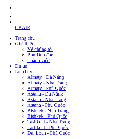
CBAIR
Trang chủ
Giới thiệu
Về chúng tôi
Ban lãnh đạo
Thành viên
Dự án
Lịch bay
Almaty - Đà Nẵng
Almaty - Nha Trang
Almaty - Phú Quốc
Astana - Đà Nẵng
Astana - Nha Trang
Astana - Phú Quốc
Bishkek - Nha Trang
Bishkek - Phú Quốc
Tashkent - Nha Trang
Tashkent - Phú Quốc
Đài Loan - Phú Quốc