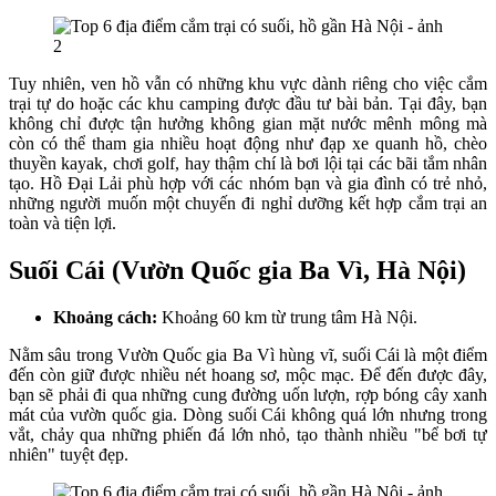
Tuy nhiên, ven hồ vẫn có những khu vực dành riêng cho việc cắm
trại tự do hoặc các khu camping được đầu tư bài bản. Tại đây, bạn
không chỉ được tận hưởng không gian mặt nước mênh mông mà
còn có thể tham gia nhiều hoạt động như đạp xe quanh hồ, chèo
thuyền kayak, chơi golf, hay thậm chí là bơi lội tại các bãi tắm nhân
tạo. Hồ Đại Lải phù hợp với các nhóm bạn và gia đình có trẻ nhỏ,
những người muốn một chuyến đi nghỉ dưỡng kết hợp cắm trại an
toàn và tiện lợi.
Suối Cái (Vườn Quốc gia Ba Vì, Hà Nội)
Khoảng cách:
Khoảng 60 km từ trung tâm Hà Nội.
Nằm sâu trong Vườn Quốc gia Ba Vì hùng vĩ, suối Cái là một điểm
đến còn giữ được nhiều nét hoang sơ, mộc mạc. Để đến được đây,
bạn sẽ phải đi qua những cung đường uốn lượn, rợp bóng cây xanh
mát của vườn quốc gia. Dòng suối Cái không quá lớn nhưng trong
vắt, chảy qua những phiến đá lớn nhỏ, tạo thành nhiều "bể bơi tự
nhiên" tuyệt đẹp.