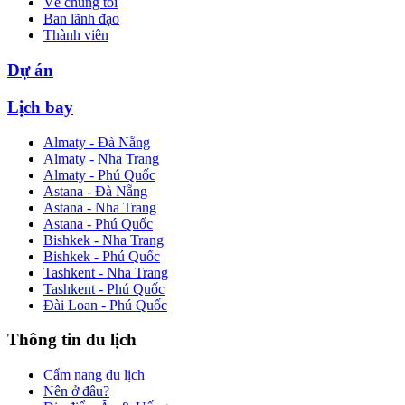
Về chúng tôi
Ban lãnh đạo
Thành viên
Dự án
Lịch bay
Almaty - Đà Nẵng
Almaty - Nha Trang
Almaty - Phú Quốc
Astana - Đà Nẵng
Astana - Nha Trang
Astana - Phú Quốc
Bishkek - Nha Trang
Bishkek - Phú Quốc
Tashkent - Nha Trang
Tashkent - Phú Quốc
Đài Loan - Phú Quốc
Thông tin du lịch
Cẩm nang du lịch
Nên ở đâu?