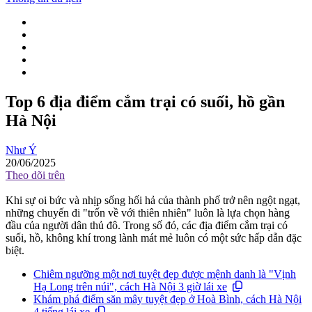
Top 6 địa điểm cắm trại có suối, hồ gần
Hà Nội
Như Ý
20/06/2025
Theo dõi trên
Khi sự oi bức và nhịp sống hối hả của thành phố trở nên ngột ngạt,
những chuyến đi "trốn về với thiên nhiên" luôn là lựa chọn hàng
đầu của người dân thủ đô. Trong số đó, các địa điểm cắm trại có
suối, hồ, không khí trong lành mát mẻ luôn có một sức hấp dẫn đặc
biệt.
Chiêm ngưỡng một nơi tuyệt đẹp được mệnh danh là "Vịnh
Hạ Long trên núi", cách Hà Nội 3 giờ lái xe
Khám phá điểm săn mây tuyệt đẹp ở Hoà Bình, cách Hà Nội
4 tiếng lái xe