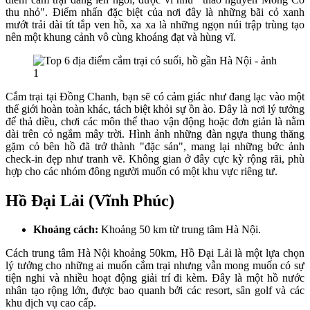
thu nhỏ". Điểm nhấn đặc biệt của nơi đây là những bãi cỏ xanh
mướt trải dài tít tắp ven hồ, xa xa là những ngọn núi trập trùng tạo
nên một khung cảnh vô cùng khoáng đạt và hùng vĩ.
Cắm trại tại Đồng Chanh, bạn sẽ có cảm giác như đang lạc vào một
thế giới hoàn toàn khác, tách biệt khỏi sự ồn ào. Đây là nơi lý tưởng
để thả diều, chơi các môn thể thao vận động hoặc đơn giản là nằm
dài trên cỏ ngắm mây trời. Hình ảnh những đàn ngựa thung thăng
gặm cỏ bên hồ đã trở thành "đặc sản", mang lại những bức ảnh
check-in đẹp như tranh vẽ. Không gian ở đây cực kỳ rộng rãi, phù
hợp cho các nhóm đông người muốn có một khu vực riêng tư.
Hồ Đại Lải (Vĩnh Phúc)
Khoảng cách:
Khoảng 50 km từ trung tâm Hà Nội.
Cách trung tâm Hà Nội khoảng 50km, Hồ Đại Lải là một lựa chọn
lý tưởng cho những ai muốn cắm trại nhưng vẫn mong muốn có sự
tiện nghi và nhiều hoạt động giải trí đi kèm. Đây là một hồ nước
nhân tạo rộng lớn, được bao quanh bởi các resort, sân golf và các
khu dịch vụ cao cấp.