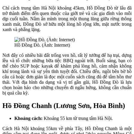
Chỉ cách trung tâm Hà Nội khoảng 45km, Hồ Đồng Đò từ lâu đã
trở thành điểm đến quen thuộc của giới trẻ và các gia đình vào mỗi
dịp cuối tuần. Nằm ẩn mình trong một thung lũng giữa rừng thông
xanh mát, Đồng Đò sở hữu một lòng hồ rộng lớn, mặt nước trong
xanh và phẳng lặng.
Hồ Đồng Đò. (Ảnh: Internet)
Nơi đây có nhiều bãi đất trống ven hồ, rất lý tưởng để hạ trại, dựng
lều và tổ chức những bữa tiệc BBQ ngoài trời. Buổi sáng, bạn có
thể chèo SUP hoặc kayak để khám phá lòng hồ, cảm nhận không
khí trong lành và sự yên tĩnh tuyệt đối. Chiều đến, ngồi bên bờ hồ
câu cá hoặc đơn giản là đọc một cuốn sách cũng đủ để tâm hồn thư
thái. Với địa hình đa dạng và vị trí gần gũi, Hồ Đồng Đò là lựa
chọn hoàn hảo cho những chuyến đi ngẫu hứng, không cần chuẩn
bị quá cầu kỳ.
Hồ Đồng Chanh (Lương Sơn, Hòa Bình)
Khoảng cách:
Khoảng 55 km từ trung tâm Hà Nội.
Cách Hà Nội khoảng 55km về phía Tây, Hồ Đồng Chanh là một
điểm cắm trại đang lên ngôi, được ví như "thảo nguyên Mông Cổ