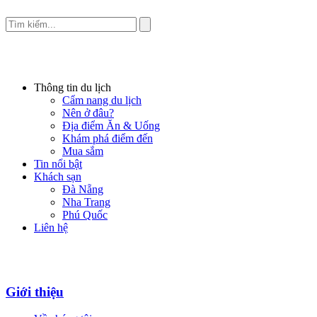
Thông tin du lịch
Cẩm nang du lịch
Nên ở đâu?
Địa điểm Ăn & Uống
Khám phá điểm đến
Mua sắm
Tin nổi bật
Khách sạn
Đà Nẵng
Nha Trang
Phú Quốc
Liên hệ
Giới thiệu