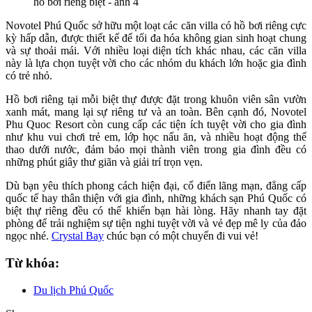
Novotel Phú Quốc sở hữu một loạt các căn villa có hồ bơi riêng cực
kỳ hấp dẫn, được thiết kế để tối đa hóa không gian sinh hoạt chung
và sự thoải mái. Với nhiều loại diện tích khác nhau, các căn villa
này là lựa chọn tuyệt vời cho các nhóm du khách lớn hoặc gia đình
có trẻ nhỏ.
Hồ bơi riêng tại mỗi biệt thự được đặt trong khuôn viên sân vườn
xanh mát, mang lại sự riêng tư và an toàn. Bên cạnh đó, Novotel
Phu Quoc Resort còn cung cấp các tiện ích tuyệt vời cho gia đình
như khu vui chơi trẻ em, lớp học nấu ăn, và nhiều hoạt động thể
thao dưới nước, đảm bảo mọi thành viên trong gia đình đều có
những phút giây thư giãn và giải trí trọn vẹn.
Dù bạn yêu thích phong cách hiện đại, cổ điển lãng mạn, đẳng cấp
quốc tế hay thân thiện với gia đình, những khách sạn Phú Quốc có
biệt thự riêng đều có thể khiến bạn hài lòng. Hãy nhanh tay đặt
phòng để trải nghiệm sự tiện nghi tuyệt vời và vẻ đẹp mê ly của đảo
ngọc nhé.
Crystal Bay
chúc bạn có một chuyến đi vui vẻ!
Từ khóa:
Du lịch Phú Quốc