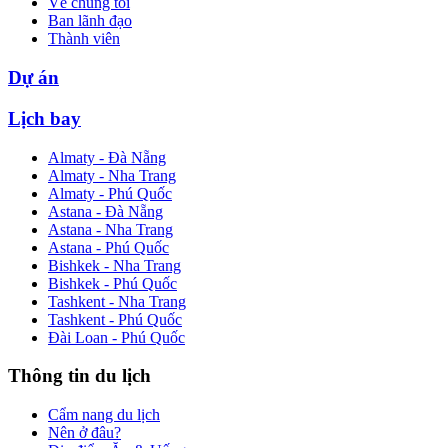
Về chúng tôi
Ban lãnh đạo
Thành viên
Dự án
Lịch bay
Almaty - Đà Nẵng
Almaty - Nha Trang
Almaty - Phú Quốc
Astana - Đà Nẵng
Astana - Nha Trang
Astana - Phú Quốc
Bishkek - Nha Trang
Bishkek - Phú Quốc
Tashkent - Nha Trang
Tashkent - Phú Quốc
Đài Loan - Phú Quốc
Thông tin du lịch
Cẩm nang du lịch
Nên ở đâu?