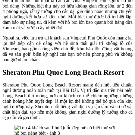
Điểm nhấn thu hút nhất là các căn villa Vinpearl Phú Quốc có hồ
bơi riêng. Những biệt thự này sở hữu không gian rộng lớn, từ 2 đến
4 phòng ngủ, rất lý tưởng cho các đại gia đình hoặc những chuyến
nghỉ dưỡng kết hợp sự kiện nhỏ. Mỗi biệt thự được bố trí biệt lập,
đảm bảo sự riêng tư, đi kèm với hồ bơi lớn bao quanh bởi hàng dừa
xanh mát và vườn cây nhiệt đới.
Ngoài ra, việc lưu trú tại khách sạn Vinpearl Phú Quốc còn mang lại
lợi thế tiếp cận dễ dàng với hệ sinh thái giải trí khổng lồ của
Vinpearl, bao gồm công viên chủ đề, khu bảo tồn động vật hoang
dã và sân golf, biến kỳ nghỉ của bạn trở nên phong phú và không
bao giờ nhàm chán.
Sheraton Phu Quoc Long Beach Resort
Sheraton Phu Quoc Long Beach Resort mang đến một tiêu chuẩn
nghỉ dưỡng hoàn toàn mới tại Bãi Dài. Vị trí đắc địa trên bãi biển
Long Beach thơ mộng, nơi du khách có thể chiêm ngưỡng những
cảnh hoàng hôn tuyệt đẹp, là một lợi thế không thể bỏ qua của khu
nghỉ dưỡng này. Sheraton nổi tiếng với dịch vụ tận tâm và cơ sở vật
chất hiện đại, tạo nên một không gian nghỉ dưỡng lý tưởng cho cả
cặp đôi và gia đình.