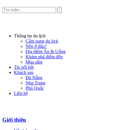
Thông tin du lịch
Cẩm nang du lịch
Nên ở đâu?
Địa điểm Ăn & Uống
Khám phá điểm đến
Mua sắm
Tin nổi bật
Khách sạn
Đà Nẵng
Nha Trang
Phú Quốc
Liên hệ
Giới thiệu