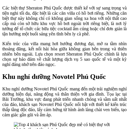
Các biệt thự Sheraton Phú Quốc được thiết kế với sự sang trọng và
tiện nghi tối đa, đặc biệt là các căn villa có hồ bơi riêng. Những căn
biệt thự này không chỉ có không gian sống xa hoa với nội thất cao
cấp mà còn sở hữu khu vực hồ bơi ngoài trời riêng biệt, là nơi lý
tưởng để tổ chức các bữa tiệc cocktail ấm cúng hoặc chỉ đơn giản là
tận hưởng một buổi sáng yên tĩnh bên ly cà phê.
Kiến trúc của villa mang hơi hướng đương đại, mở ra tầm nhìn
thoáng đãng, kết nối hài hòa giữa không gian bên trong và thiên
nhiên bên ngoài. Lựa chọn resort Sheraton Phú Quốc chính là lựa
chọn sự bảo đảm về chất lượng dịch vụ 5 sao quốc tế và một kỳ
nghỉ đáng nhớ trên đảo ngọc.
Khu nghỉ dưỡng Novotel Phú Quốc
Khu nghỉ dưỡng Novotel Phú Quốc mang đến một trải nghiệm nghỉ
dưỡng hiện đại, năng động và thân thiện với gia đình. Tọa lạc tại
Bãi Trường, khu vực đang phát triển nhanh chóng và sầm uất nhất
của đảo, khách sạn Novotel Phú Quốc nổi bật với thiết kế kiến trúc
thấp tầng độc đáo, lấy cảm hứng từ hình ảnh làng chài ven biển, tạo
cảm giác gần gũi và ấm áp.