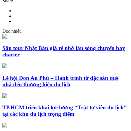
Share
Đọc nhiều
Săn tour Nhật Bản giá rẻ nhờ làn sóng chuyến bay
charter
Lễ hội Don An Phú – Hành trình từ đặc sản quê
nhà đến thương hiệu du lịch
TP.HCM triển khai lực lượng “Trật tự viên du lịch”
tại các khu du lịch trọng điểm