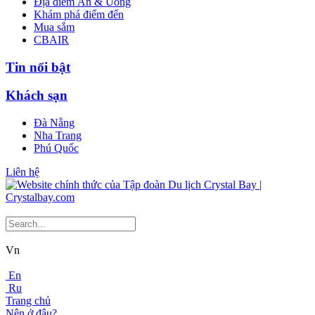
Địa điểm Ăn & Uống
Khám phá điểm đến
Mua sắm
CBAIR
Tin nổi bật
Khách sạn
Đà Nẵng
Nha Trang
Phú Quốc
Liên hệ
Vn
En
Ru
Trang chủ
Nên ở đâu?