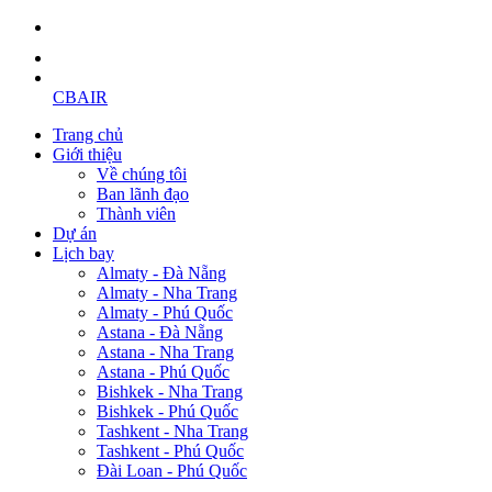
CBAIR
Trang chủ
Giới thiệu
Về chúng tôi
Ban lãnh đạo
Thành viên
Dự án
Lịch bay
Almaty - Đà Nẵng
Almaty - Nha Trang
Almaty - Phú Quốc
Astana - Đà Nẵng
Astana - Nha Trang
Astana - Phú Quốc
Bishkek - Nha Trang
Bishkek - Phú Quốc
Tashkent - Nha Trang
Tashkent - Phú Quốc
Đài Loan - Phú Quốc