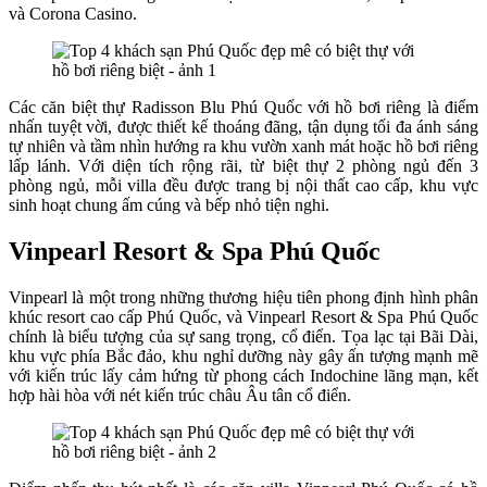
và Corona Casino.
Các căn biệt thự Radisson Blu Phú Quốc với hồ bơi riêng là điểm
nhấn tuyệt vời, được thiết kế thoáng đãng, tận dụng tối đa ánh sáng
tự nhiên và tầm nhìn hướng ra khu vườn xanh mát hoặc hồ bơi riêng
lấp lánh. Với diện tích rộng rãi, từ biệt thự 2 phòng ngủ đến 3
phòng ngủ, mỗi villa đều được trang bị nội thất cao cấp, khu vực
sinh hoạt chung ấm cúng và bếp nhỏ tiện nghi.
Vinpearl Resort & Spa Phú Quốc
Vinpearl là một trong những thương hiệu tiên phong định hình phân
khúc resort cao cấp Phú Quốc, và Vinpearl Resort & Spa Phú Quốc
chính là biểu tượng của sự sang trọng, cổ điển. Tọa lạc tại Bãi Dài,
khu vực phía Bắc đảo, khu nghỉ dưỡng này gây ấn tượng mạnh mẽ
với kiến trúc lấy cảm hứng từ phong cách Indochine lãng mạn, kết
hợp hài hòa với nét kiến trúc châu Âu tân cổ điển.