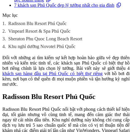
7 khách sạn Phú Quốc đẹp lý tưởng nhất cho gia đình
Mục lục
1.
Radisson Blu Resort Phú Quốc
2.
Vinpearl Resort & Spa Phú Quốc
3.
Sheraton Phu Quoc Long Beach Resort
4.
Khu nghỉ dưỡng Novotel Phú Quốc
Đối với những ai tìm kiếm sự kết hợp hoàn hảo giữa vẻ đẹp thiên
nhiên và kiến trúc tinh tế, các khách sạn Phú Quốc có biệt thự hồ
bơi riêng chính là lựa chọn lý tưởng. Bài viết này sẽ giới thiệu 4
khách sạn hàng đầu tại Phú Quốc có biệt thự riêng
với hồ bơi đi
kèm, nơi bạn có thể quên đi mọi muộn phiền và tận hưởng kỳ nghỉ
mơ ước.
Radisson Blu Resort Phú Quốc
Radisson Blu Resort Phú Quốc nổi bật với phong cách thiết kế hiện
đại, tối giản nhưng vô cùng tinh tế, mang đến cảm giác thư thái
ngay từ cái nhìn đầu tiên. Khu nghỉ dưỡng này không chỉ cung cấp
dịch vụ lưu trú 5 sao chuẩn quốc tế mà còn có vị trí thuận tiện để
khám phá các điểm giải trí lân cận như VinWonders, Vinpearl Safari