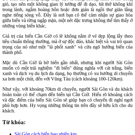
gió, tạo nên một không gian lý tưởng để đi dạo, hít thở không khí
trong lành, ngắm hoàng hôn hoặc đơn giản là ngồi thư giãn lắng
nghe tiếng sóng vỗ. Đây là nơi bạn có thể cảm nhận sự giao hòa
giữa biển và rừng ngập mặn, một nét đặc trưng không thể tìm thấy ở
những vùng biển khác.
Giá trị của biển Cần Giờ có lẽ không nằm ở vẻ đẹp lộng lẫy theo
tiêu chuẩn thông thường, mà ở sự độc đáo, khác biệt và vai trò quan
trọng của nó như một "lá phổi xanh" và cửa ngõ hướng biển của
thành phố.
Mặc dù Cần Giờ là bờ biển gần nhất, nhưng khi người Sài Gòn
muốn có một trải nghiệm "đi biển" đúng nghĩa với cát trắng, biển
xanh và dịch vụ du lịch đa dạng, họ thường có xu hướng di chuyển
xa hơn một chút, đến với Vũng Tàu (cách khoảng 100-120km).
Như vậy, với khoảng 70km di chuyển, người Sài Gòn và du khách
hoàn toàn có thể chạm đến biển tại Cần Giờ. Hiểu rõ khoảng cách
và đặc điểm của biển Sài Gòn sẽ giúp bạn có chuyến đi nghỉ ngơi
phù hợp hơn. Hy vọng những thông tin trên đây sẽ hữu ích cho du
khách.
Từ khóa:
Sài Gòn cách biển bao nhiêu km