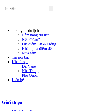
Thông tin du lịch
Cẩm nang du lịch
Nên ở đâu?
Địa điểm Ăn & Uống
Khám phá điểm đến
Mua sắm
Tin nổi bật
Khách sạn
Đà Nẵng
Nha Trang
Phú Quốc
Liên hệ
Giới thiệu