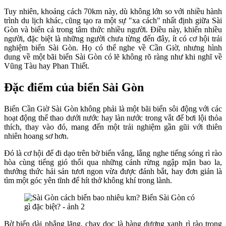
Tuy nhiên, khoảng cách 70km này, dù không lớn so với nhiều hành
trình du lịch khác, cũng tạo ra một sự "xa cách" nhất định giữa Sài
Gòn và biển cả trong tâm thức nhiều người. Điều này, khiến nhiều
người, đặc biệt là những người chưa từng đến đây, ít có cơ hội trải
nghiệm biển Sài Gòn. Họ có thể nghe về Cần Giờ, nhưng hình
dung về một bãi biển Sài Gòn có lẽ không rõ ràng như khi nghĩ về
Vũng Tàu hay Phan Thiết.
Đặc điểm của biển Sài Gòn
Biển Cần Giờ Sài Gòn không phải là một bãi biển sôi động với các
hoạt động thể thao dưới nước hay làn nước trong vắt để bơi lội thỏa
thích, thay vào đó, mang đến một trải nghiệm gần gũi với thiên
nhiên hoang sơ hơn.
Đó là cơ hội để đi dạo trên bờ biển vắng, lắng nghe tiếng sóng rì rào
hòa cùng tiếng gió thổi qua những cánh rừng ngập mặn bao la,
thưởng thức hải sản tươi ngon vừa được đánh bắt, hay đơn giản là
tìm một góc yên tĩnh để hít thở không khí trong lành.
Bờ biển dài phẳng lặng, chạy dọc là hàng dương xanh rì rào trong