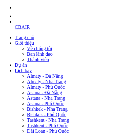
CBAIR
Trang chủ
Giới thiệu
Về chúng tôi
Ban lãnh đạo
Thành viên
Dự án
Lịch bay
Almaty - Đà Nẵng
Almaty - Nha Trang
Almaty - Phú Quốc
Astana - Đà Nẵng
Astana - Nha Trang
Astana - Phú Quốc
Bishkek - Nha Trang
Bishkek - Phú Quốc
Tashkent - Nha Trang
Tashkent - Phú Quốc
Đài Loan - Phú Quốc