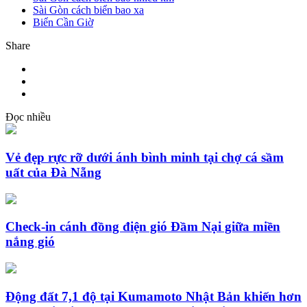
Sài Gòn cách biển bao xa
Biển Cần Giờ
Share
Đọc nhiều
Vẻ đẹp rực rỡ dưới ánh bình minh tại chợ cá sầm
uất của Đà Nẵng
Check-in cánh đồng điện gió Đầm Nại giữa miền
nắng gió
Động đất 7,1 độ tại Kumamoto Nhật Bản khiến hơn