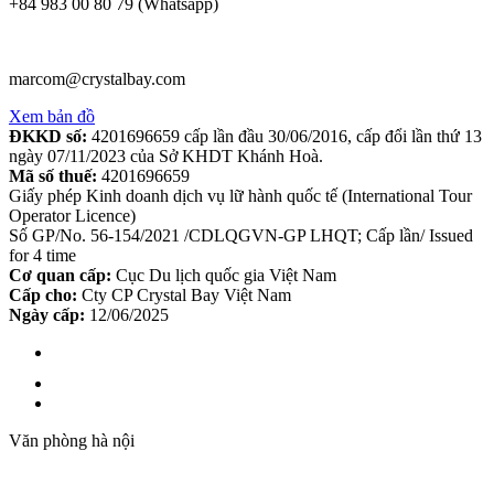
+84 983 00 80 79 (Whatsapp)
marcom@crystalbay.com
Xem bản đồ
ĐKKD số:
4201696659 cấp lần đầu 30/06/2016, cấp đổi lần thứ 13
ngày 07/11/2023 của Sở KHDT Khánh Hoà.
Mã số thuế:
4201696659
Giấy phép Kinh doanh dịch vụ lữ hành quốc tế (International Tour
Operator Licence)
Số GP/No. 56-154/2021 /CDLQGVN-GP LHQT; Cấp lần/ Issued
for 4 time
Cơ quan cấp:
Cục Du lịch quốc gia Việt Nam
Cấp cho:
Cty CP Crystal Bay Việt Nam
Ngày cấp:
12/06/2025
Văn phòng hà nội