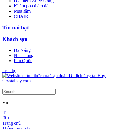
Địa điểm Ăn & Uống
Khám phá điểm đến
Mua sắm
CBAIR
Tin nổi bật
Khách sạn
Đà Nẵng
Nha Trang
Phú Quốc
Liên hệ
Vn
En
Ru
Trang chủ
Thông tin du lịch