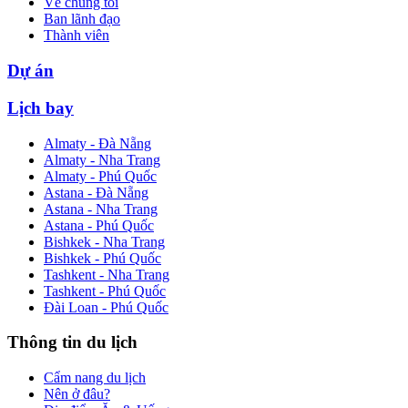
Về chúng tôi
Ban lãnh đạo
Thành viên
Dự án
Lịch bay
Almaty - Đà Nẵng
Almaty - Nha Trang
Almaty - Phú Quốc
Astana - Đà Nẵng
Astana - Nha Trang
Astana - Phú Quốc
Bishkek - Nha Trang
Bishkek - Phú Quốc
Tashkent - Nha Trang
Tashkent - Phú Quốc
Đài Loan - Phú Quốc
Thông tin du lịch
Cẩm nang du lịch
Nên ở đâu?