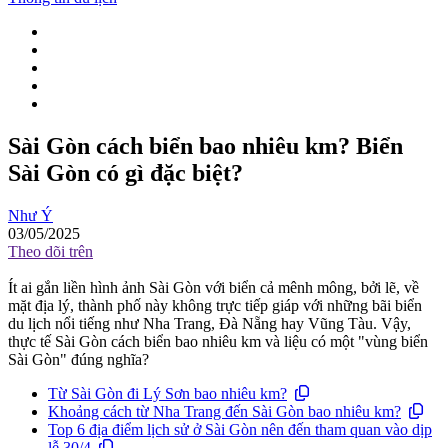
Sài Gòn cách biển bao nhiêu km? Biển
Sài Gòn có gì đặc biệt?
Như Ý
03/05/2025
Theo dõi trên
Ít ai gắn liền hình ảnh Sài Gòn với biển cả mênh mông, bởi lẽ, về
mặt địa lý, thành phố này không trực tiếp giáp với những bãi biển
du lịch nổi tiếng như Nha Trang, Đà Nẵng hay Vũng Tàu. Vậy,
thực tế Sài Gòn cách biển bao nhiêu km và liệu có một "vùng biển
Sài Gòn" đúng nghĩa?
Từ Sài Gòn đi Lý Sơn bao nhiêu km?
Khoảng cách từ Nha Trang đến Sài Gòn bao nhiêu km?
Top 6 địa điểm lịch sử ở Sài Gòn nên đến tham quan vào dịp
lễ 30/4