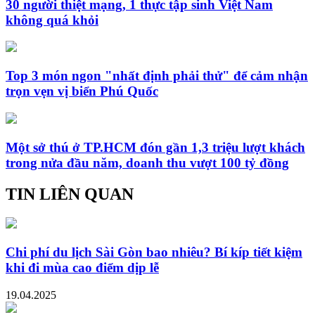
30 người thiệt mạng, 1 thực tập sinh Việt Nam
không quá khỏi
Top 3 món ngon "nhất định phải thử" để cảm nhận
trọn vẹn vị biển Phú Quốc
Một sở thú ở TP.HCM đón gần 1,3 triệu lượt khách
trong nửa đầu năm, doanh thu vượt 100 tỷ đồng
TIN LIÊN QUAN
Chi phí du lịch Sài Gòn bao nhiêu? Bí kíp tiết kiệm
khi đi mùa cao điểm dịp lễ
19.04.2025