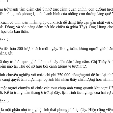
 lại trở thành tâm điểm chú ý nhờ trục cảnh quan chính: con đường tư
 đến trắng, mô phỏng lại nét thanh bình của những con đường làng quê
cách có tính toán nhằm giúp du khách dễ dàng tiếp cận gần nhất với 
a Đông) và sắc nắng đậm nét lúc chiều tà (phía Tây). Ông Hùng cho bi
 học của bản thân.
ều tiết hơn 200 lượt khách mỗi ngày. Trong tuần, lượng người ghé th
nắng gắt.
 duy trì thói quen ghé thăm nơi này đều đặn hàng năm. Chị Thùy Anh (t
iểm nào tại Thủ đô sở hữu bối cảnh tường vi tương tự.
ảnh chuyên nghiệp với mức chi phí 350.000 đồng/người để lưu lại nhữn
n càng quyết tâm thực hiện bộ ảnh khi nhận thấy chất lượng hoa năm 
một người chuyên tổ chức các tour chụp ảnh xung quanh khu vực Hà
ể từ trung tuần tháng 6 trở lại đây, lịch trình tác nghiệp của hai vợ 
 là một phần nhỏ trong hệ sinh thái phong phú tại đây. Hiện công viên