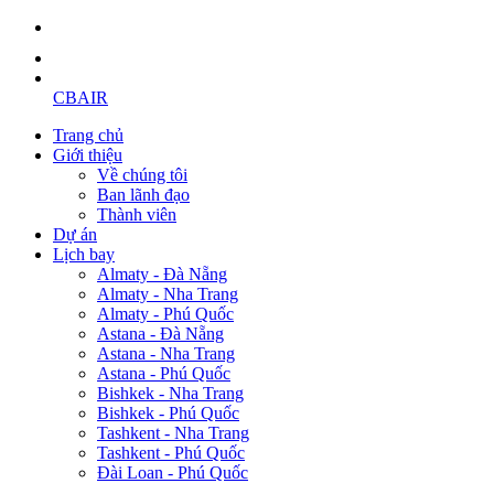
CBAIR
Trang chủ
Giới thiệu
Về chúng tôi
Ban lãnh đạo
Thành viên
Dự án
Lịch bay
Almaty - Đà Nẵng
Almaty - Nha Trang
Almaty - Phú Quốc
Astana - Đà Nẵng
Astana - Nha Trang
Astana - Phú Quốc
Bishkek - Nha Trang
Bishkek - Phú Quốc
Tashkent - Nha Trang
Tashkent - Phú Quốc
Đài Loan - Phú Quốc