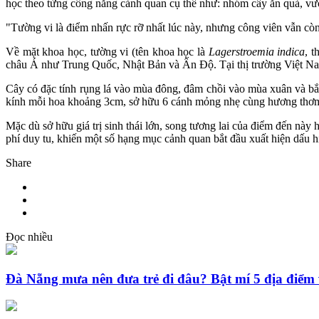
học theo từng công năng cảnh quan cụ thể như: nhóm cây ăn quả, vườn
"Tường vi là điểm nhấn rực rỡ nhất lúc này, nhưng công viên vẫn cò
Về mặt khoa học, tường vi (tên khoa học là
Lagerstroemia indica
, 
châu Á như Trung Quốc, Nhật Bản và Ấn Độ. Tại thị trường Việt Nam, 
Cây có đặc tính rụng lá vào mùa đông, đâm chồi vào mùa xuân và bắ
kính mỗi hoa khoảng 3cm, sở hữu 6 cánh mỏng nhẹ cùng hương thơm 
Mặc dù sở hữu giá trị sinh thái lớn, song tương lai của điểm đến nà
phí duy tu, khiến một số hạng mục cảnh quan bắt đầu xuất hiện dấu 
Share
Đọc nhiều
Đà Nẵng mưa nên đưa trẻ đi đâu? Bật mí 5 địa điểm 