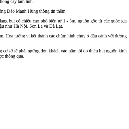
hống cây tâm linh.
, ông Đào Mạnh Hùng thông tin thêm.
dạng bụi có chiều cao phổ biến từ 1 - 3m, nguồn gốc từ các quốc gia
 hậu như Hà Nội, Sơn La và Đà Lạt.
ăm. Hoa tường vi kết thành các chùm hình chùy ở đầu cành với đường
ng cơ sở sẽ phải ngừng đón khách vào năm tới do thiếu hụt nguồn kinh
ợc thông qua.