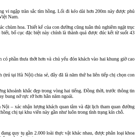
ờng vi ngập tràn sắc tím hồng. Lối đi kéo dài hơn 200m này được phủ
 Việt Nam.
các chùm hoa. Thiết kế của con đường cũng tuân thủ nghiêm ngặt trục
ết, bố cục đặc biệt này chính là thành quả được đúc kết từ suốt 43
ăm có phần thưa thớt hơn và chủ yếu đón khách vào hai khung giờ cao
rú tại Hà Nội) chia sẻ, đây đã là năm thứ ba liên tiếp chị chọn con
g khoảnh khắc đẹp trong vòng hai tiếng. Đồng thời, trước thông tin
nay bung nở rực rỡ hơn hẳn năm ngoái.
 Nội – xác nhận lượng khách quan tâm và đặt lịch tham quan đường
chồng chị tại khu viên này gần như luôn trong tình trạng kín chỗ.
 đang quy tụ gần 2.000 loài thực vật khác nhau, được phân loại khoa