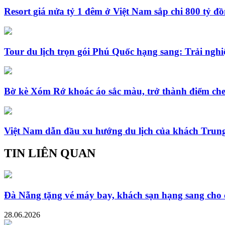
Resort giá nửa tỷ 1 đêm ở Việt Nam sắp chi 800 tỷ đ
Tour du lịch trọn gói Phú Quốc hạng sang: Trải nghi
Bờ kè Xóm Rớ khoác áo sắc màu, trở thành điểm che
Việt Nam dẫn đầu xu hướng du lịch của khách Trun
TIN LIÊN QUAN
Đà Nẵng tặng vé máy bay, khách sạn hạng sang cho
28.06.2026