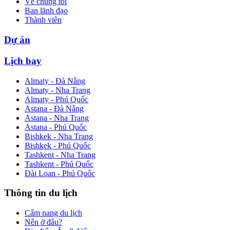
Về chúng tôi
Ban lãnh đạo
Thành viên
Dự án
Lịch bay
Almaty - Đà Nẵng
Almaty - Nha Trang
Almaty - Phú Quốc
Astana - Đà Nẵng
Astana - Nha Trang
Astana - Phú Quốc
Bishkek - Nha Trang
Bishkek - Phú Quốc
Tashkent - Nha Trang
Tashkent - Phú Quốc
Đài Loan - Phú Quốc
Thông tin du lịch
Cẩm nang du lịch
Nên ở đâu?