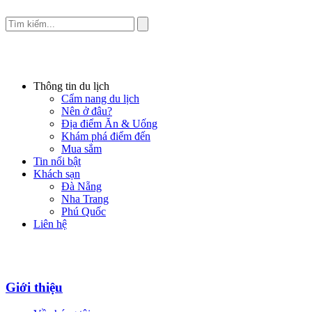
Thông tin du lịch
Cẩm nang du lịch
Nên ở đâu?
Địa điểm Ăn & Uống
Khám phá điểm đến
Mua sắm
Tin nổi bật
Khách sạn
Đà Nẵng
Nha Trang
Phú Quốc
Liên hệ
Giới thiệu