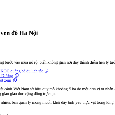
n ven đô Hà Nội
g bước vào mùa nở rộ, biến không gian nơi đây thành điểm hẹn lý tư
 KOC quảng bá du lịch tốt
nh Dương
ượt xem
t cảnh Việt Nam sở hữu quy mô khoảng 5 ha do một đơn vị tư nhân đầu
 gian giáo dục cộng đồng trực quan.
n nhiên, ban quản lý mong muốn khơi dậy tình yêu thực vật trong lòng 