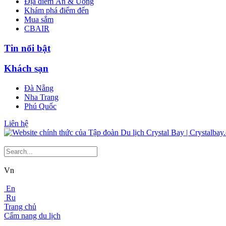
Địa điểm Ăn & Uống
Khám phá điểm đến
Mua sắm
CBAIR
Tin nổi bật
Khách sạn
Đà Nẵng
Nha Trang
Phú Quốc
Liên hệ
Vn
En
Ru
Trang chủ
Cẩm nang du lịch