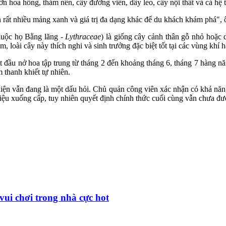
 hoa hồng, thảm nền, cây đường viền, dây leo, cây nội thất và cả hệ t
n rất nhiều mảng xanh và giá trị đa dạng khác để du khách khám phá"
thuộc họ Bằng lăng -
Lythraceae
) là giống cây cảnh thân gỗ nhỏ hoặc 
loài cây này thích nghi và sinh trưởng đặc biệt tốt tại các vùng khí
t đầu nở hoa tập trung từ tháng 2 đến khoảng tháng 6, tháng 7 hàng n
thanh khiết tự nhiên.
y hiện vẫn đang là một dấu hỏi. Chủ quản công viên xác nhận có khả nă
hiệu xuống cấp, tuy nhiên quyết định chính thức cuối cùng vẫn chưa đư
vui chơi trong nhà cực hot