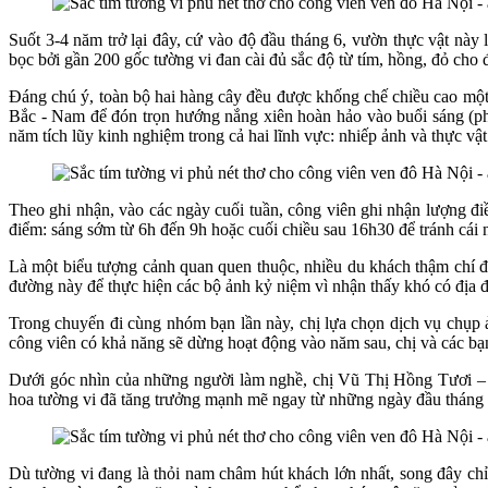
Suốt 3-4 năm trở lại đây, cứ vào độ đầu tháng 6, vườn thực vật này
bọc bởi gần 200 gốc tường vi đan cài đủ sắc độ từ tím, hồng, đỏ cho
Đáng chú ý, toàn bộ hai hàng cây đều được khống chế chiều cao một 
Bắc - Nam để đón trọn hướng nắng xiên hoàn hảo vào buổi sáng (phí
năm tích lũy kinh nghiệm trong cả hai lĩnh vực: nhiếp ảnh và thực vật
Theo ghi nhận, vào các ngày cuối tuần, công viên ghi nhận lượng đi
điểm: sáng sớm từ 6h đến 9h hoặc cuối chiều sau 16h30 để tránh cái 
Là một biểu tượng cảnh quan quen thuộc, nhiều du khách thậm chí đã
đường này để thực hiện các bộ ảnh kỷ niệm vì nhận thấy khó có địa đ
Trong chuyến đi cùng nhóm bạn lần này, chị lựa chọn dịch vụ chụp 
công viên có khả năng sẽ dừng hoạt động vào năm sau, chị và các bạ
Dưới góc nhìn của những người làm nghề, chị Vũ Thị Hồng Tươi – 
hoa tường vi đã tăng trưởng mạnh mẽ ngay từ những ngày đầu tháng 6. K
Dù tường vi đang là thỏi nam châm hút khách lớn nhất, song đây chỉ