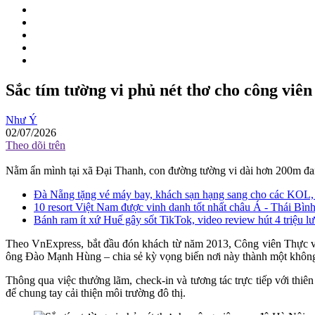
Sắc tím tường vi phủ nét thơ cho công viê
Như Ý
02/07/2026
Theo dõi trên
Nằm ẩn mình tại xã Đại Thanh, con đường tường vi dài hơn 200m đan
Đà Nẵng tặng vé máy bay, khách sạn hạng sang cho các KOL,
10 resort Việt Nam được vinh danh tốt nhất châu Á - Thái Bì
Bánh ram ít xứ Huế gây sốt TikTok, video review hút 4 triệu l
Theo VnExpress, bắt đầu đón khách từ năm 2013, Công viên Thực vậ
ông Đào Mạnh Hùng – chia sẻ kỳ vọng biến nơi này thành một không
Thông qua việc thưởng lãm, check-in và tương tác trực tiếp với thiê
để chung tay cải thiện môi trường đô thị.