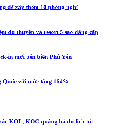
ồng để xây thêm 10 phòng nghỉ
ệm du thuyền và resort 5 sao đẳng cấp
ck-in mới bên biển Phú Yên
g Quốc với mức tăng 164%
 các KOL, KOC quảng bá du lịch tốt