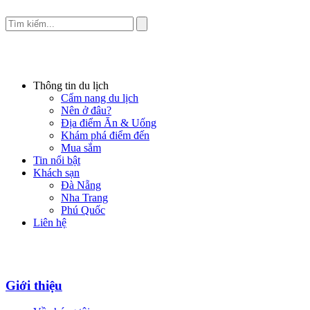
Thông tin du lịch
Cẩm nang du lịch
Nên ở đâu?
Địa điểm Ăn & Uống
Khám phá điểm đến
Mua sắm
Tin nổi bật
Khách sạn
Đà Nẵng
Nha Trang
Phú Quốc
Liên hệ
Giới thiệu