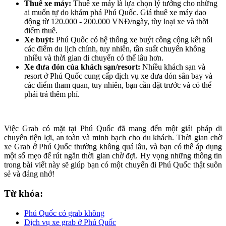
Thuê xe máy:
Thuê xe máy là lựa chọn lý tưởng cho những
ai muốn tự do khám phá Phú Quốc. Giá thuê xe máy dao
động từ 120.000 - 200.000 VNĐ/ngày, tùy loại xe và thời
điểm thuê.
Xe buýt:
Phú Quốc có hệ thống xe buýt công cộng kết nối
các điểm du lịch chính, tuy nhiên, tần suất chuyến không
nhiều và thời gian di chuyển có thể lâu hơn.
Xe đưa đón của khách sạn/resort:
Nhiều khách sạn và
resort ở Phú Quốc cung cấp dịch vụ xe đưa đón sân bay và
các điểm tham quan, tuy nhiên, bạn cần đặt trước và có thể
phải trả thêm phí.
Việc Grab có mặt tại Phú Quốc đã mang đến một giải pháp di
chuyển tiện lợi, an toàn và minh bạch cho du khách. Thời gian chờ
xe Grab ở Phú Quốc thường không quá lâu, và bạn có thể áp dụng
một số mẹo để rút ngắn thời gian chờ đợi. Hy vọng những thông tin
trong bài viết này sẽ giúp bạn có một chuyến đi Phú Quốc thật suôn
sẻ và đáng nhớ!
Từ khóa:
Phú Quốc có grab không
Dịch vụ xe grab ở Phú Quốc