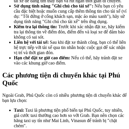
tài xế dễ dàng tìm thấy bạn và rút ngắn thời gian di chuyển.
Sử dụng tính năng "Ghi chú cho tài xế":
Nếu bạn có yêu
cầu đặc biệt hoặc muốn cung cấp thêm thông tin cho tài xế (ví
dụ: "Tôi đứng ở cổng khách sạn, mặc áo màu xanh"), hãy sử
dụng tính năng "Ghi chú cho tài xế" trên ứng dụng.
Kiểm tra lại thông tin:
Trước khi xác nhận đặt xe, hãy kiểm
tra lại thông tin về điểm đón, điểm đến và loại xe để đảm bảo
không có sai sót.
Liên hệ với tài xế:
Sau khi đặt xe thành công, bạn có thể liên
hệ trực tiếp với tài xế qua tin nhắn hoặc cuộc gọi để xác nhận
vị trí và thời gian đón.
Hạn chế đặt xe giờ cao điểm:
Nếu có thể, hãy tránh đặt xe
vào các khung giờ cao điểm.
Các phương tiện di chuyển khác tại Phú
Quốc
Ngoài Grab, Phú Quốc còn có nhiều phương tiện di chuyển khác để
bạn lựa chọn:
Taxi:
Taxi là phương tiện phổ biến tại Phú Quốc, tuy nhiên,
giá cước taxi thường cao hơn so với Grab. Bạn nên chọn các
hãng taxi uy tín như Mai Linh, Vinasun để tránh bị "chặt
chém".