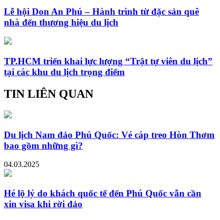
Lễ hội Don An Phú – Hành trình từ đặc sản quê
nhà đến thương hiệu du lịch
TP.HCM triển khai lực lượng “Trật tự viên du lịch”
tại các khu du lịch trọng điểm
TIN LIÊN QUAN
Du lịch Nam đảo Phú Quốc: Vé cáp treo Hòn Thơm
bao gồm những gì?
04.03.2025
Hé lộ lý do khách quốc tế đến Phú Quốc vẫn cần
xin visa khi rời đảo