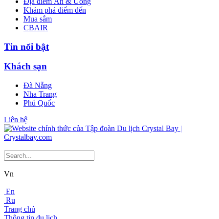
Địa điểm Ăn & Uống
Khám phá điểm đến
Mua sắm
CBAIR
Tin nổi bật
Khách sạn
Đà Nẵng
Nha Trang
Phú Quốc
Liên hệ
Vn
En
Ru
Trang chủ
Thông tin du lịch