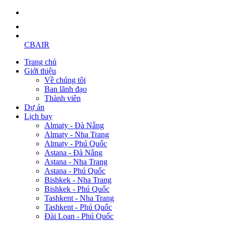
CBAIR
Trang chủ
Giới thiệu
Về chúng tôi
Ban lãnh đạo
Thành viên
Dự án
Lịch bay
Almaty - Đà Nẵng
Almaty - Nha Trang
Almaty - Phú Quốc
Astana - Đà Nẵng
Astana - Nha Trang
Astana - Phú Quốc
Bishkek - Nha Trang
Bishkek - Phú Quốc
Tashkent - Nha Trang
Tashkent - Phú Quốc
Đài Loan - Phú Quốc