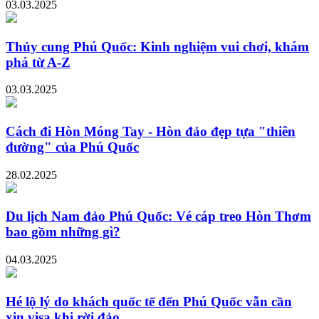
03.03.2025
Thủy cung Phú Quốc: Kinh nghiệm vui chơi, khám
phá từ A-Z
03.03.2025
Cách đi Hòn Móng Tay - Hòn đảo đẹp tựa "thiên
đường" của Phú Quốc
28.02.2025
Du lịch Nam đảo Phú Quốc: Vé cáp treo Hòn Thơm
bao gồm những gì?
04.03.2025
Hé lộ lý do khách quốc tế đến Phú Quốc vẫn cần
xin visa khi rời đảo