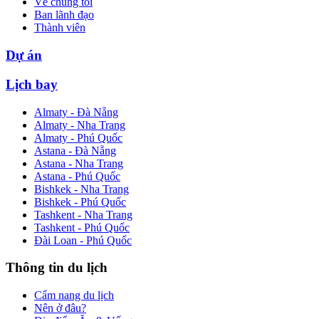
Về chúng tôi
Ban lãnh đạo
Thành viên
Dự án
Lịch bay
Almaty - Đà Nẵng
Almaty - Nha Trang
Almaty - Phú Quốc
Astana - Đà Nẵng
Astana - Nha Trang
Astana - Phú Quốc
Bishkek - Nha Trang
Bishkek - Phú Quốc
Tashkent - Nha Trang
Tashkent - Phú Quốc
Đài Loan - Phú Quốc
Thông tin du lịch
Cẩm nang du lịch
Nên ở đâu?