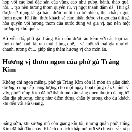
hợp với các loại đặc sản của vùng cao như pubg, hành, thảo quả,
hồi,... tạo nên hương thơm quyến rũ, vị ngọt thanh đậm đà. Thịt gà
được sử dụng là gà bản, được nuôi thả tự nhiên, thịt chắc, ngọt,
thơm ngon. Khi ăn, thực khách sẽ cảm nhận được vị ngọt của thịt gà
hòa quyện với hương thơm của nước dùng và gia vị, tạo nên một
hương vị khó quên.
Bờ viền đó, phở gà Tráng Kìm còn được ăn kèm với các loại rau
thơm như hành lá, rau mùi, húng quế,... và một số loại gia như ớt,
chanh, tương ớt,... giúp tăng thêm hương vị cho món ăn.
Hương vị thơm ngon của phở gà Tráng
Kìm
Không chỉ ngon miệng, phở gà Tráng Kìm còn là món ăn giàu dinh
dưỡng, cung cấp năng lượng cho một ngày hoạt động dài. Chính vì
vậy, phở Tráng Kìm đã trở thành món ăn sáng quen thuộc của người
dân địa phương, cũng như điểm dừng chân lý tưởng cho du khách
khi đến với Hà Giang.
Sáng sớm, khi sương mù còn giăng kín lối, những quán phở Tráng
Kìm đã bắt đầu cháy. Khách du lịch khắp nơi nơi sẽ chuyển về, xếp