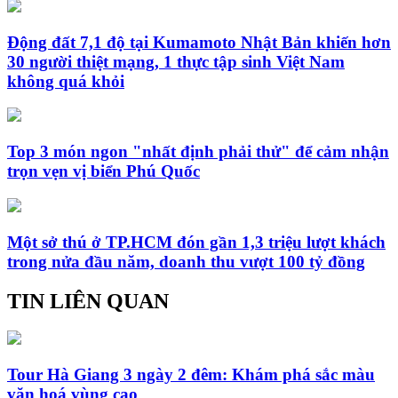
Động đất 7,1 độ tại Kumamoto Nhật Bản khiến hơn
30 người thiệt mạng, 1 thực tập sinh Việt Nam
không quá khỏi
Top 3 món ngon "nhất định phải thử" để cảm nhận
trọn vẹn vị biển Phú Quốc
Một sở thú ở TP.HCM đón gần 1,3 triệu lượt khách
trong nửa đầu năm, doanh thu vượt 100 tỷ đồng
TIN LIÊN QUAN
Tour Hà Giang 3 ngày 2 đêm: Khám phá sắc màu
văn hoá vùng cao