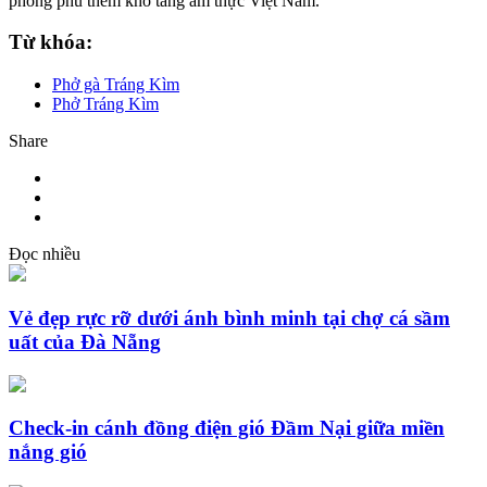
phong phú thêm kho tàng ẩm thực Việt Nam.
Từ khóa:
Phở gà Tráng Kìm
Phở Tráng Kìm
Share
Đọc nhiều
Vẻ đẹp rực rỡ dưới ánh bình minh tại chợ cá sầm
uất của Đà Nẵng
Check-in cánh đồng điện gió Đầm Nại giữa miền
nắng gió