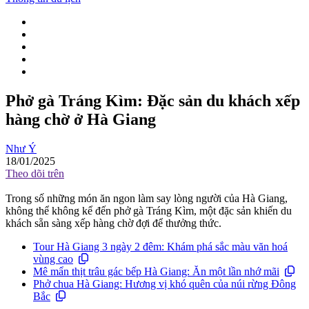
Phở gà Tráng Kìm: Đặc sản du khách xếp
hàng chờ ở Hà Giang
Như Ý
18/01/2025
Theo dõi trên
Trong số những món ăn ngon làm say lòng người của Hà Giang,
không thể không kể đến phở gà Tráng Kìm, một đặc sản khiến du
khách sẵn sàng xếp hàng chờ đợi để thưởng thức.
Tour Hà Giang 3 ngày 2 đêm: Khám phá sắc màu văn hoá
vùng cao
Mê mẩn thịt trâu gác bếp Hà Giang: Ăn một lần nhớ mãi
Phở chua Hà Giang: Hương vị khó quên của núi rừng Đông
Bắc