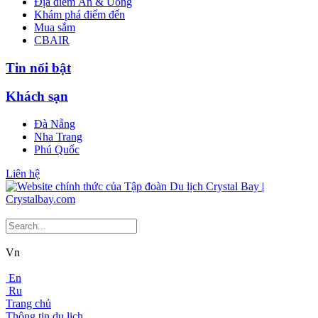
Địa điểm Ăn & Uống
Khám phá điểm đến
Mua sắm
CBAIR
Tin nổi bật
Khách sạn
Đà Nẵng
Nha Trang
Phú Quốc
Liên hệ
Vn
En
Ru
Trang chủ
Thông tin du lịch