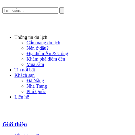
Thông tin du lịch
Cẩm nang du lịch
Nên ở đâu?
Địa điểm Ăn & Uống
Khám phá điểm đến
Mua sắm
Tin nổi bật
Khách sạn
Đà Nẵng
Nha Trang
Phú Quốc
Liên hệ
Giới thiệu