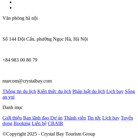
Văn phòng hà nội
Số 144 Đội Cấn, phường Ngọc Hà, Hà Nội
+84 983 00 80 79
marcom@crystalbay.com
Thông tin du lịch
Kiến thức du lịch
Pháp luật du lịch
Lịch bay
Sống
an vui
Danh mục
Giới thiệu
Ban lãnh đạo
Dự án
Thành viên
Tin tức
Lịch bay
Tuyển
dụng
Booking
Liên hệ
CBAIR
©Copyright 2025 - Crystal Bay Tourism Group