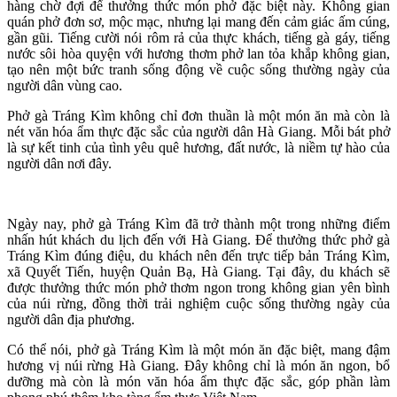
hàng chờ đợi để thưởng thức món phở đặc biệt này. Không gian
quán phở đơn sơ, mộc mạc, nhưng lại mang đến cảm giác ấm cúng,
gần gũi. Tiếng cười nói rôm rả của thực khách, tiếng gà gáy, tiếng
nước sôi hòa quyện với hương thơm phở lan tỏa khắp không gian,
tạo nên một bức tranh sống động về cuộc sống thường ngày của
người dân vùng cao.
Phở gà Tráng Kìm không chỉ đơn thuần là một món ăn mà còn là
nét văn hóa ẩm thực đặc sắc của người dân Hà Giang. Mỗi bát phở
là sự kết tinh của tình yêu quê hương, đất nước, là niềm tự hào của
người dân nơi đây.
Ngày nay, phở gà Tráng Kìm đã trở thành một trong những điểm
nhấn hút khách du lịch đến với Hà Giang. Để thưởng thức phở gà
Tráng Kìm đúng điệu, du khách nên đến trực tiếp bản Tráng Kìm,
xã Quyết Tiến, huyện Quản Bạ, Hà Giang. Tại đây, du khách sẽ
được thưởng thức món phở thơm ngon trong không gian yên bình
của núi rừng, đồng thời trải nghiệm cuộc sống thường ngày của
người dân địa phương.
Có thể nói, phở gà Tráng Kìm là một món ăn đặc biệt, mang đậm
hương vị núi rừng Hà Giang. Đây không chỉ là món ăn ngon, bổ
dưỡng mà còn là món văn hóa ẩm thực đặc sắc, góp phần làm