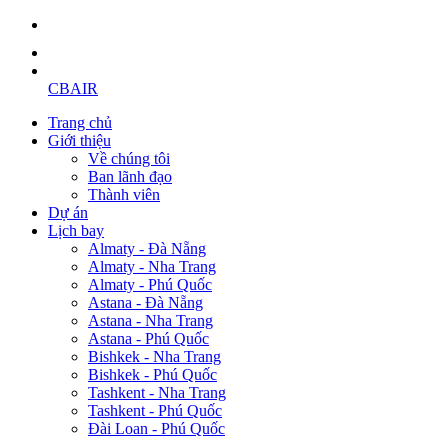
CBAIR
Trang chủ
Giới thiệu
Về chúng tôi
Ban lãnh đạo
Thành viên
Dự án
Lịch bay
Almaty - Đà Nẵng
Almaty - Nha Trang
Almaty - Phú Quốc
Astana - Đà Nẵng
Astana - Nha Trang
Astana - Phú Quốc
Bishkek - Nha Trang
Bishkek - Phú Quốc
Tashkent - Nha Trang
Tashkent - Phú Quốc
Đài Loan - Phú Quốc