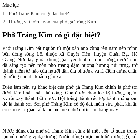
Mục lục
1.
Phở Tráng Kìm có gì đặc biệt?
2.
Hương vị thơm ngon của phở gà Tráng Kìm
Phở Tráng Kìm có gì đặc biệt?
Phở Tráng Kìm bắt nguồn từ một bản nhỏ cùng tên nằm nép mình
bên dòng sông Lô, thuộc xã Quyết Tiến, huyện Quản Bạ, Hà
Giang. Nơi đây, giữa không gian yên bình của núi rừng, người dân
đã sáng tạo nên món phở mang đậm hương hương núi rừng, trở
thành niềm tự hào của người dân địa phương và là điểm dừng chân
lý tưởng cho du khách gần xa.
Điều làm nên sự khác biệt của phở gà Tráng Kìm chính là phở sợi
được làm hoàn toàn thủ công. Gạo được chọn lọc kỹ lưỡng, ngâm
kỹ rồi xay thành bột nước. Bột tráng thành các lớp bánh móng sau
đó là thành sợi. Sợi phở Tráng Kìm có độ dai, mềm vừa phải, khi ăn
có cảm giác giác rất khác biệt nên phở được làm bằng máy.
Nước dùng của phở gà Tráng Kìm cũng là một yếu tố quan trọng
tạo nên hương vị đặc trưng. Nước dùng được ninh từ xương gà, kết