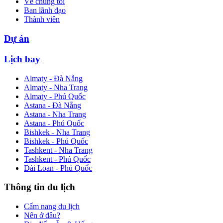
Về chúng tôi
Ban lãnh đạo
Thành viên
Dự án
Lịch bay
Almaty - Đà Nẵng
Almaty - Nha Trang
Almaty - Phú Quốc
Astana - Đà Nẵng
Astana - Nha Trang
Astana - Phú Quốc
Bishkek - Nha Trang
Bishkek - Phú Quốc
Tashkent - Nha Trang
Tashkent - Phú Quốc
Đài Loan - Phú Quốc
Thông tin du lịch
Cẩm nang du lịch
Nên ở đâu?