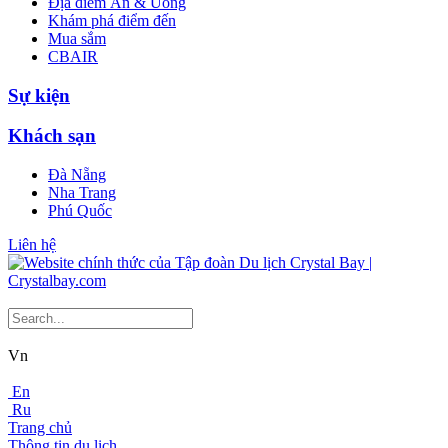
Địa điểm Ăn & Uống
Khám phá điểm đến
Mua sắm
CBAIR
Sự kiện
Khách sạn
Đà Nẵng
Nha Trang
Phú Quốc
Liên hệ
Vn
En
Ru
Trang chủ
Thông tin du lịch