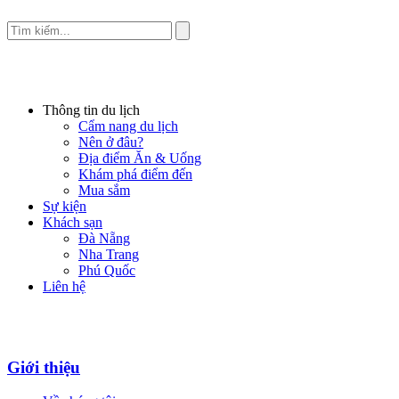
Thông tin du lịch
Cẩm nang du lịch
Nên ở đâu?
Địa điểm Ăn & Uống
Khám phá điểm đến
Mua sắm
Sự kiện
Khách sạn
Đà Nẵng
Nha Trang
Phú Quốc
Liên hệ
Giới thiệu