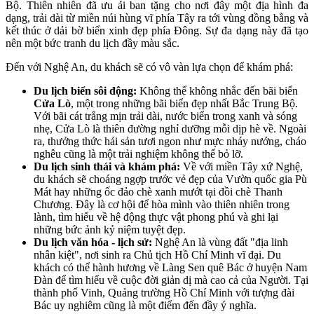
Bộ. Thiên nhiên đã ưu ái ban tặng cho nơi đây một địa hình đa
dạng, trải dài từ miền núi hùng vĩ phía Tây ra tới vùng đồng bằng và
kết thúc ở dải bờ biển xinh đẹp phía Đông. Sự đa dạng này đã tạo
nên một bức tranh du lịch đầy màu sắc.
Đến với Nghệ An, du khách sẽ có vô vàn lựa chọn để khám phá:
Du lịch biển sôi động:
Không thể không nhắc đến bãi biển
Cửa Lò
, một trong những bãi biển đẹp nhất Bắc Trung Bộ.
Với bãi cát trắng mịn trải dài, nước biển trong xanh và sóng
nhẹ, Cửa Lò là thiên đường nghỉ dưỡng mỗi dịp hè về. Ngoài
ra, thưởng thức hải sản tươi ngon như mực nháy nướng, cháo
nghêu cũng là một trải nghiệm không thể bỏ lỡ.
Du lịch sinh thái và khám phá:
Về với miền Tây xứ Nghệ,
du khách sẽ choáng ngợp trước vẻ đẹp của Vườn quốc gia Pù
Mát hay những ốc đảo chè xanh mướt tại đồi chè Thanh
Chương. Đây là cơ hội để hòa mình vào thiên nhiên trong
lành, tìm hiểu về hệ động thực vật phong phú và ghi lại
những bức ảnh kỷ niệm tuyệt đẹp.
Du lịch văn hóa - lịch sử:
Nghệ An là vùng đất "địa linh
nhân kiệt", nơi sinh ra Chủ tịch Hồ Chí Minh vĩ đại. Du
khách có thể hành hương về Làng Sen quê Bác ở huyện Nam
Đàn để tìm hiểu về cuộc đời giản dị mà cao cả của Người. Tại
thành phố Vinh, Quảng trường Hồ Chí Minh với tượng đài
Bác uy nghiêm cũng là một điểm đến đầy ý nghĩa.