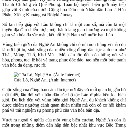
Thanh Chương và Quế Phong. Toàn bộ tuyến biên giới này tiếp
giáp với 3 tỉnh của nước Cộng hòa Dân chủ Nhân dân Lào là Hủa
Phăn, Xiêng Khoảng và Bôlykhămxay.
Số km tiếp giáp với Lào không chỉ là một con số, mà còn là một
tuyến địa đầu chiến lược, một hành lang giao thương và một không
gian văn hóa đa sắc màu, kết nối Việt Nam với nước bạn Lào.
Vùng biên giới của Nghệ An không chỉ có núi non hùng vĩ mà còn
là nơi hội tụ, sinh sống của nhiều cộng đồng dân tộc anh em như
Thái, Mông, Thổ, Khơ Mú... Mỗi dân tộc đều có những nét văn
hóa, phong tục, lễ hội và trang phục độc đáo, tạo nên một bức tranh
văn hóa đa dạng, rực rỡ.
Cửa Lò, Nghệ An. (Ảnh: Internet)
Cuộc sống của đồng bào các dân tộc nơi đây có mối quan hệ gắn bó
mật thiết, lâu đời với nhân dân các bộ tộc Lào ở phía bên kia biên
giới. Du lịch đến với vùng biên giới Nghệ An, du khách không chỉ
được chiêm ngưỡng cảnh quan thiên nhiên mà còn có cơ hội khám
phá và trải nghiệm sự phong phú của văn hóa bản địa.
Vượt ra ngoài ý nghĩa của một vùng biên cương, Nghệ An còn là
một trong những điểm đến hấp dẫn bậc nhất khu vực Bắc Trung