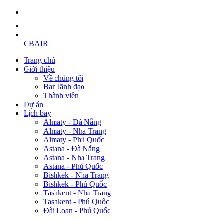
CBAIR
Trang chủ
Giới thiệu
Về chúng tôi
Ban lãnh đạo
Thành viên
Dự án
Lịch bay
Almaty - Đà Nẵng
Almaty - Nha Trang
Almaty - Phú Quốc
Astana - Đà Nẵng
Astana - Nha Trang
Astana - Phú Quốc
Bishkek - Nha Trang
Bishkek - Phú Quốc
Tashkent - Nha Trang
Tashkent - Phú Quốc
Đài Loan - Phú Quốc