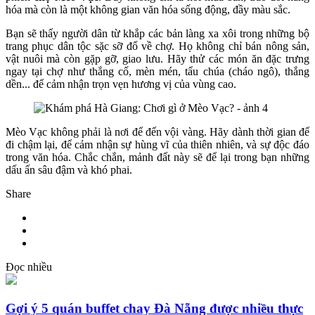
hóa mà còn là một không gian văn hóa sống động, đầy màu sắc.
Bạn sẽ thấy người dân từ khắp các bản làng xa xôi trong những bộ
trang phục dân tộc sặc sỡ đổ về chợ. Họ không chỉ bán nông sản,
vật nuôi mà còn gặp gỡ, giao lưu. Hãy thử các món ăn đặc trưng
ngay tại chợ như thắng cố, mèn mén, tẩu chúa (cháo ngô), thắng
dền... để cảm nhận trọn vẹn hương vị của vùng cao.
Mèo Vạc không phải là nơi để đến vội vàng. Hãy dành thời gian để
đi chậm lại, để cảm nhận sự hùng vĩ của thiên nhiên, và sự độc đáo
trong văn hóa. Chắc chắn, mảnh đất này sẽ để lại trong bạn những
dấu ấn sâu đậm và khó phai.
Share
Đọc nhiều
Gợi ý 5 quán buffet chay Đà Nẵng được nhiều thực