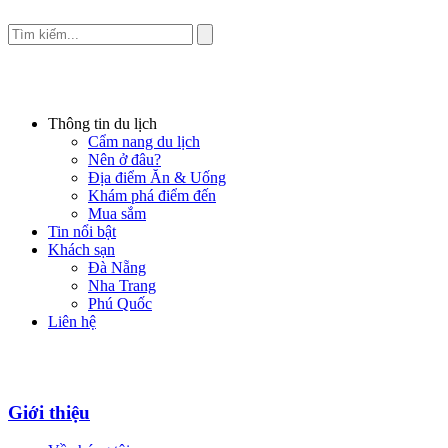
Thông tin du lịch
Cẩm nang du lịch
Nên ở đâu?
Địa điểm Ăn & Uống
Khám phá điểm đến
Mua sắm
Tin nổi bật
Khách sạn
Đà Nẵng
Nha Trang
Phú Quốc
Liên hệ
Giới thiệu