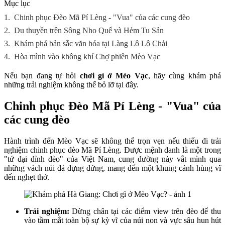
Mục lục
1.
Chinh phục Đèo Mã Pí Lèng - "Vua" của các cung đèo
2.
Du thuyền trên Sông Nho Quế và Hẻm Tu Sản
3.
Khám phá bản sắc văn hóa tại Làng Lô Lô Chải
4.
Hòa mình vào không khí Chợ phiên Mèo Vạc
Nếu bạn đang tự hỏi
chơi gì ở Mèo Vạc
, hãy cùng khám phá
những trải nghiệm không thể bỏ lỡ tại đây.
Chinh phục Đèo Mã Pí Lèng - "Vua" của
các cung đèo
Hành trình đến Mèo Vạc sẽ không thể trọn vẹn nếu thiếu đi trải
nghiệm chinh phục đèo Mã Pí Lèng. Được mệnh danh là một trong
"tứ đại đỉnh đèo" của Việt Nam, cung đường này vắt mình qua
những vách núi đá dựng đứng, mang đến một khung cảnh hùng vĩ
đến nghẹt thở.
Trải nghiệm:
Dừng chân tại các điểm view trên đèo để thu
vào tầm mắt toàn bộ sự kỳ vĩ của núi non và vực sâu hun hút