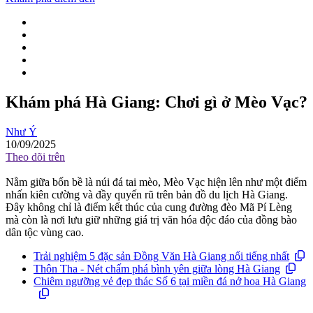
Khám phá Hà Giang: Chơi gì ở Mèo Vạc?
Như Ý
10/09/2025
Theo dõi trên
Nằm giữa bốn bề là núi đá tai mèo, Mèo Vạc hiện lên như một điểm
nhấn kiên cường và đầy quyến rũ trên bản đồ du lịch Hà Giang.
Đây không chỉ là điểm kết thúc của cung đường đèo Mã Pí Lèng
mà còn là nơi lưu giữ những giá trị văn hóa độc đáo của đồng bào
dân tộc vùng cao.
Trải nghiệm 5 đặc sản Đồng Văn Hà Giang nổi tiếng nhất
Thôn Tha - Nét chấm phá bình yên giữa lòng Hà Giang
Chiêm ngưỡng vẻ đẹp thác Số 6 tại miền đá nở hoa Hà Giang