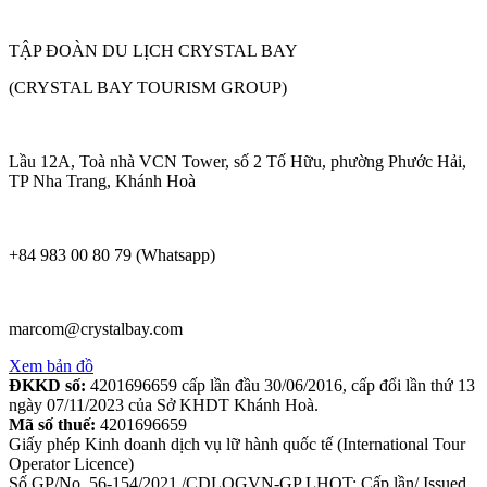
TẬP ĐOÀN DU LỊCH CRYSTAL BAY
(CRYSTAL BAY TOURISM GROUP)
Lầu 12A, Toà nhà VCN Tower, số 2 Tố Hữu, phường Phước Hải,
TP Nha Trang, Khánh Hoà
+84 983 00 80 79 (Whatsapp)
marcom@crystalbay.com
Xem bản đồ
ĐKKD số:
4201696659 cấp lần đầu 30/06/2016, cấp đổi lần thứ 13
ngày 07/11/2023 của Sở KHDT Khánh Hoà.
Mã số thuế:
4201696659
Giấy phép Kinh doanh dịch vụ lữ hành quốc tế (International Tour
Operator Licence)
Số GP/No. 56-154/2021 /CDLQGVN-GP LHQT; Cấp lần/ Issued