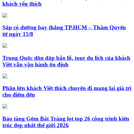
khách yêu thích
Sắp có đường bay thẳng TP.HCM – Thâm Quyến
từ ngày 15/8
Trung Quốc dồn dập bão lũ, tour du lịch của khách
Việt vẫn vận hành ổn định
Phần lớn khách Việt thích chuyến đi mang lại giá trị
cho điểm đến
Bảo tàng Gốm Bát Tràng lọt top 26 công trình kiến
trúc đẹp nhất thế giới 2026