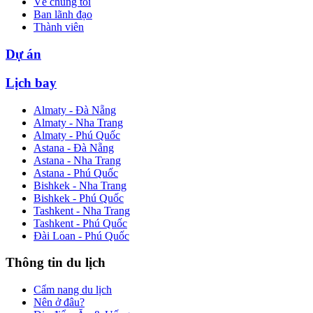
Về chúng tôi
Ban lãnh đạo
Thành viên
Dự án
Lịch bay
Almaty - Đà Nẵng
Almaty - Nha Trang
Almaty - Phú Quốc
Astana - Đà Nẵng
Astana - Nha Trang
Astana - Phú Quốc
Bishkek - Nha Trang
Bishkek - Phú Quốc
Tashkent - Nha Trang
Tashkent - Phú Quốc
Đài Loan - Phú Quốc
Thông tin du lịch
Cẩm nang du lịch
Nên ở đâu?