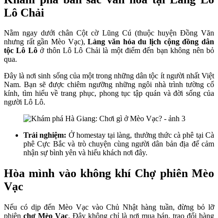
Lô Chải
Nằm ngay dưới chân Cột cờ Lũng Cú (thuộc huyện Đồng Văn
nhưng rất gần Mèo Vạc),
Làng văn hóa du lịch cộng đồng dân
tộc Lô Lô
ở thôn Lô Lô Chải là một điểm đến bạn không nên bỏ
qua.
Đây là nơi sinh sống của một trong những dân tộc ít người nhất Việt
Nam. Bạn sẽ được chiêm ngưỡng những ngôi nhà trình tường cổ
kính, tìm hiểu về trang phục, phong tục tập quán và đời sống của
người Lô Lô.
Trải nghiệm:
Ở homestay tại làng, thưởng thức cà phê tại Cà
phê Cực Bắc và trò chuyện cùng người dân bản địa để cảm
nhận sự bình yên và hiếu khách nơi đây.
Hòa mình vào không khí Chợ phiên Mèo
Vạc
Nếu có dịp đến Mèo Vạc vào Chủ Nhật hàng tuần, đừng bỏ lỡ
phiên
chợ Mèo Vạc
. Đây không chỉ là nơi mua bán, trao đổi hàng