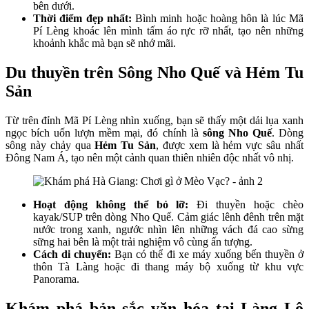
bên dưới.
Thời điểm đẹp nhất:
Bình minh hoặc hoàng hôn là lúc Mã
Pí Lèng khoác lên mình tấm áo rực rỡ nhất, tạo nên những
khoảnh khắc mà bạn sẽ nhớ mãi.
Du thuyền trên Sông Nho Quế và Hẻm Tu
Sản
Từ trên đỉnh Mã Pí Lèng nhìn xuống, bạn sẽ thấy một dải lụa xanh
ngọc bích uốn lượn mềm mại, đó chính là
sông Nho Quế
. Dòng
sông này chảy qua
Hẻm Tu Sản
, được xem là hẻm vực sâu nhất
Đông Nam Á, tạo nên một cảnh quan thiên nhiên độc nhất vô nhị.
Hoạt động không thể bỏ lỡ:
Đi thuyền hoặc chèo
kayak/SUP trên dòng Nho Quế. Cảm giác lênh đênh trên mặt
nước trong xanh, ngước nhìn lên những vách đá cao sừng
sững hai bên là một trải nghiệm vô cùng ấn tượng.
Cách di chuyển:
Bạn có thể đi xe máy xuống bến thuyền ở
thôn Tà Làng hoặc đi thang máy bộ xuống từ khu vực
Panorama.
Khám phá bản sắc văn hóa tại Làng Lô