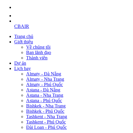
CBAIR
Trang chủ
Giới thiệu
Về chúng tôi
Ban lãnh đạo
Thành viên
Dự án
Lịch bay
Almaty - Đà Nẵng
Almaty - Nha Trang
Almaty - Phú Quốc
Astana - Đà Nẵng
Astana - Nha Trang
Astana - Phú Quốc
Bishkek - Nha Trang
Bishkek - Phú Quốc
Tashkent - Nha Trang
Tashkent - Phú Quốc
Đài Loan - Phú Quốc